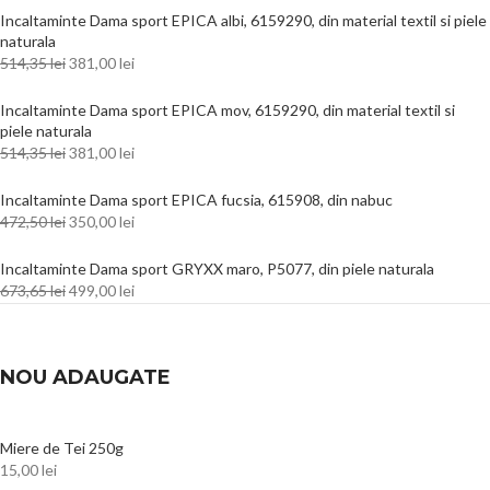
Incaltaminte Dama sport EPICA albi, 6159290, din material textil si piele
naturala
514,35
lei
381,00
lei
Incaltaminte Dama sport EPICA mov, 6159290, din material textil si
piele naturala
514,35
lei
381,00
lei
Incaltaminte Dama sport EPICA fucsia, 615908, din nabuc
472,50
lei
350,00
lei
Incaltaminte Dama sport GRYXX maro, P5077, din piele naturala
673,65
lei
499,00
lei
NOU ADAUGATE
Miere de Tei 250g
15,00
lei