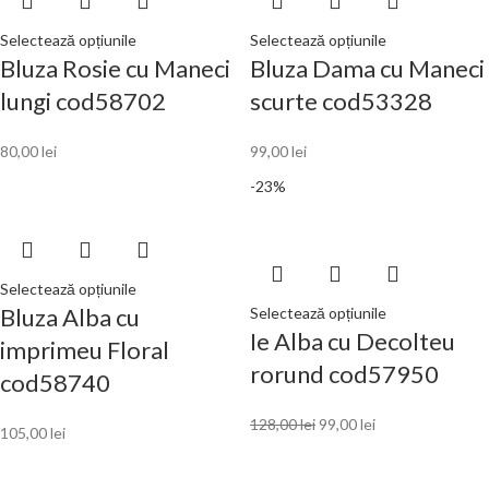
Selectează opțiunile
Selectează opțiunile
Bluza Rosie cu Maneci
Bluza Dama cu Maneci
lungi cod58702
scurte cod53328
80,00
lei
99,00
lei
-23%
Selectează opțiunile
Bluza Alba cu
Selectează opțiunile
Ie Alba cu Decolteu
imprimeu Floral
rorund cod57950
cod58740
128,00
lei
99,00
lei
105,00
lei