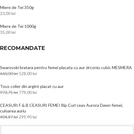
Miere de Tei 350g
23,00
lei
Miere de Tei 1000g
35,00
lei
RECOMANDATE
Swarovski bratara pentru femei placata cu aur zirconiu cubic MESMERA
660,00
lei
528,00
lei
Tous colier din argint placat cu aur
973,75
lei
779,00
lei
CEASURI F & B CEASURI FEMEI Rip Curl ceas Aurora Dawn femei,
culoarea auriu
404,87
lei
299,90
lei