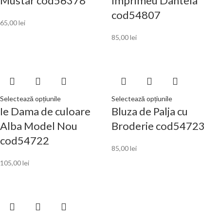
Mustar cod56378
Imprimeu Dantela
cod54807
65,00
lei
85,00
lei
Selectează opțiunile
Selectează opțiunile
Ie Dama de culoare
Bluza de Palja cu
Alba Model Nou
Broderie cod54723
cod54722
85,00
lei
105,00
lei