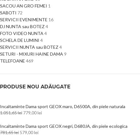
SACOU AN GRO FEMEI
1
SABOTI
72
SERVICII EVENIMENTE
16
DJ NUNTA sau BOTEZ
4
FOTO VIDEO NUNTA
4
SCHELA DE LUMINI
4
SERVICII NUNTA sau BOTEZ
4
SETURI - MIXURI HAINE DAMA
9
TELEFOANE
469
PRODUSE NOU ADĂUGATE
Incaltaminte Dama sport GEOX maro, D6500A, din piele naturala
1.051,65
lei
779,00
lei
Incaltaminte Dama sport GEOX negri, D680JA, din piele ecologica
781,65
lei
579,00
lei