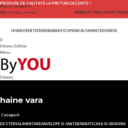
PRODUSE DE CALITATE LA PRETURI DECENTE !
Skip to navigation
Skip to main content
NEWSLETTER
CONTACT
FAQS
HOME
OFERTE
FEMEI
BARBATI
COPII
INCALTAMINTE
DIVERSE
0
0
items
0,00
lei
Menu
0
items
haine vara
Categorii
DE STERS
ALIMENTARE
ANVELOPE SI JANTE
BARBATI
CASA SI GRADINA