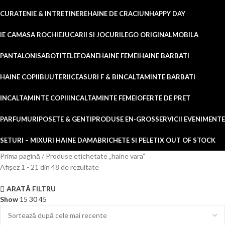
CURATENIE & INTRETINERE
HAINE DE CRACIUN
HAPPY DAY
IE CAMASA ROCHIE
JUCARII SI JOCURI
LEGO ORIGINAL
MOBILA
PANTALONI
SABOTI
TELEFOANE
HAINE FEMEI
HAINE BARBATI
HAINE COPII
BIJUTERII
CEASURI F & B
INCALTAMINTE BARBATI
INCALTAMINTE COPII
INCALTAMINTE FEMEI
OFERTE DE PRET
PARFUMURI
POSETE & GENTI
PRODUSE EN-GROS
SERVICII EVENIMENTE
SETURI – MIXURI HAINE DAMA
BRICHETE SI PELETI
X OUT OF STOCK
Prima pagină
Produse etichetate „haine vara”
Afișez 1 - 21 din 48 de rezultate
ARATĂ FILTRU
Show
15
30
45