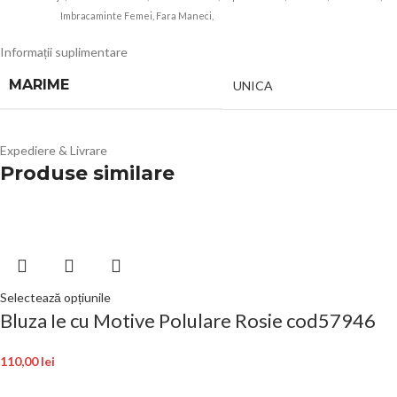
Imbracaminte Femei, Fara Maneci,
ANGROZ Magazin BIG Mag
Informații suplimentare
MARIME
UNICA
Expediere & Livrare
Produse similare
Selectează opțiunile
Bluza Ie cu Motive Polulare Rosie cod57946
110,00
lei