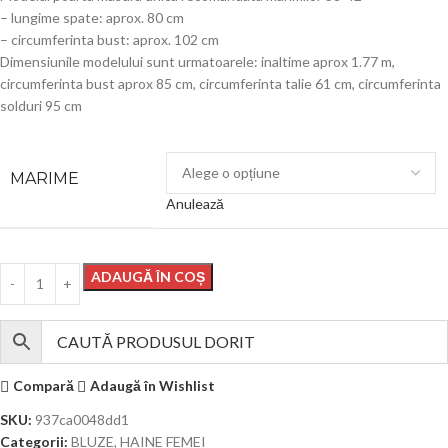
– lungime spate: aprox. 80 cm
– circumferinta bust: aprox. 102 cm
Dimensiunile modelului sunt urmatoarele: inaltime aprox 1.77 m,
circumferinta bust aprox 85 cm, circumferinta talie 61 cm, circumferinta
solduri 95 cm
MARIME
Anulează
ADAUGĂ ÎN COȘ
Compară
Adaugă în Wishlist
SKU:
937ca0048dd1
Categorii:
BLUZE
,
HAINE FEMEI