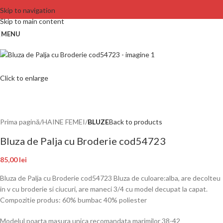
Skip to navigation
Skip to main content
MENU
Click to enlarge
Prima pagină
HAINE FEMEI
BLUZE
Back to products
Bluza de Palja cu Broderie cod54723
85,00
lei
Bluza de Palja cu Broderie cod54723 Bluza de culoare:alba, are decolteu
in v cu broderie si ciucuri, are maneci 3/4 cu model decupat la capat.
Compozitie produs: 60% bumbac 40% poliester
Modelul poarta masura unica recomandata marimilor 38-42