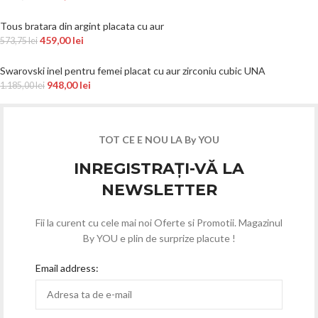
Tous bratara din argint placata cu aur
459,00
lei
573,75
lei
Swarovski inel pentru femei placat cu aur zirconiu cubic UNA
948,00
lei
1.185,00
lei
TOT CE E NOU LA By YOU
INREGISTRAȚI-VĂ LA
NEWSLETTER
Fii la curent cu cele mai noi Oferte si Promotii. Magazinul
By YOU e plin de surprize placute !
Email address: