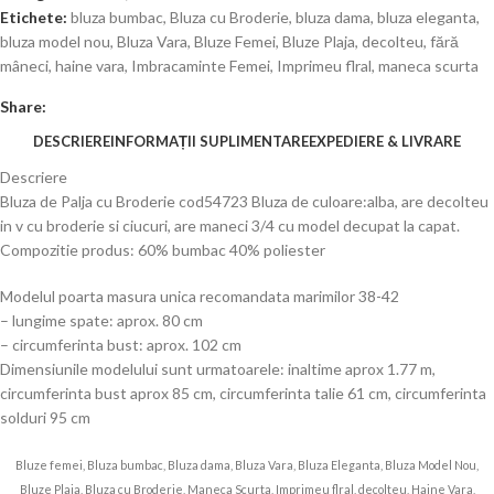
Etichete:
bluza bumbac
,
Bluza cu Broderie
,
bluza dama
,
bluza eleganta
,
bluza model nou
,
Bluza Vara
,
Bluze Femei
,
Bluze Plaja
,
decolteu
,
fără
mâneci
,
haine vara
,
Imbracaminte Femei
,
Imprimeu flral
,
maneca scurta
Share:
DESCRIERE
INFORMAȚII SUPLIMENTARE
EXPEDIERE & LIVRARE
Descriere
Bluza de Palja cu Broderie cod54723 Bluza de culoare:alba, are decolteu
in v cu broderie si ciucuri, are maneci 3/4 cu model decupat la capat.
Compozitie produs: 60% bumbac 40% poliester
Modelul poarta masura unica recomandata marimilor 38-42
– lungime spate: aprox. 80 cm
– circumferinta bust: aprox. 102 cm
Dimensiunile modelului sunt urmatoarele: inaltime aprox 1.77 m,
circumferinta bust aprox 85 cm, circumferinta talie 61 cm, circumferinta
solduri 95 cm
Bluze femei, Bluza bumbac, Bluza dama, Bluza Vara, Bluza Eleganta, Bluza Model Nou,
Bluze Plaja, Bluza cu Broderie, Maneca Scurta, Imprimeu flral, decolteu, Haine Vara,