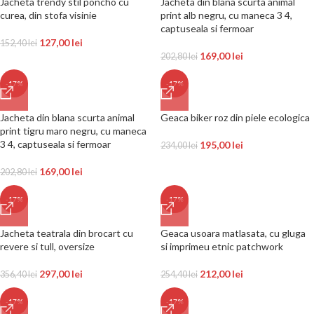
Jacheta trendy stil poncho cu
Jacheta din blana scurta animal
curea, din stofa visinie
print alb negru, cu maneca 3 4,
captuseala si fermoar
127,00
lei
152,40
lei
169,00
lei
202,80
lei
-17%
-17%
Jacheta din blana scurta animal
Geaca biker roz din piele ecologica
print tigru maro negru, cu maneca
3 4, captuseala si fermoar
195,00
lei
234,00
lei
169,00
lei
202,80
lei
-17%
-17%
Jacheta teatrala din brocart cu
Geaca usoara matlasata, cu gluga
revere si tull, oversize
si imprimeu etnic patchwork
297,00
lei
212,00
lei
356,40
lei
254,40
lei
-17%
-17%