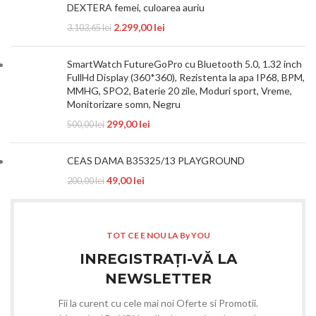
DEXTERA femei, culoarea auriu
2.299,00
lei
3.103,65
lei
SmartWatch FutureGoPro cu Bluetooth 5.0, 1.32 inch
FullHd Display (360*360), Rezistenta la apa IP68, BPM,
MMHG, SPO2, Baterie 20 zile, Moduri sport, Vreme,
Monitorizare somn, Negru
299,00
lei
500,00
lei
CEAS DAMA B35325/13 PLAYGROUND
49,00
lei
200,00
lei
TOT CE E NOU LA By YOU
INREGISTRAȚI-VĂ LA
NEWSLETTER
Fii la curent cu cele mai noi Oferte si Promotii.