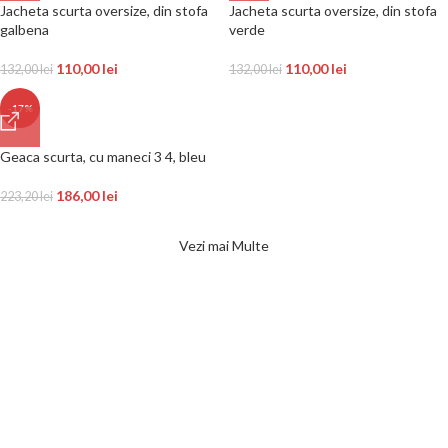
Jacheta scurta oversize, din stofa
Jacheta scurta oversize, din stofa
galbena
verde
110,00
lei
110,00
lei
132,00
lei
132,00
lei
-17%
Geaca scurta, cu maneci 3 4, bleu
186,00
lei
223,20
lei
Vezi mai Multe