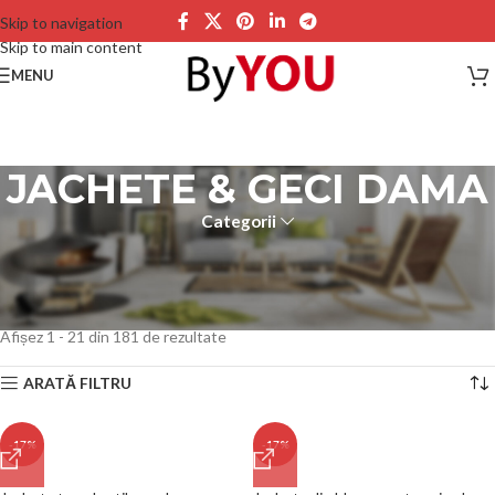
Skip to navigation
Skip to main content
MENU
JACHETE & GECI DAMA
Categorii
Jachete Geci Paltoane de Toam, Primavara, Iarna, subtiri sau groase,
imblanite, captusite, de ploaie, culori diferite
Prima pagină
HAINE FEMEI
JACHETE & GECI DAMA
Afișez 1 - 21 din 181 de rezultate
ARATĂ FILTRU
-17%
-17%