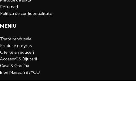
Returnari
Politica de confidentialitate
MENIU
Toate produsele
Produse en-gros
Oferte si reduceri
Accesorii & Bijuterii
Casa & Gradina
Blog Magazin ByYOU
CONTUL MEU
Logheaza-te
Inregistreaza-te
Lista de preferinte
Plata cu cardul
Contacteaza-ne
Despre noi