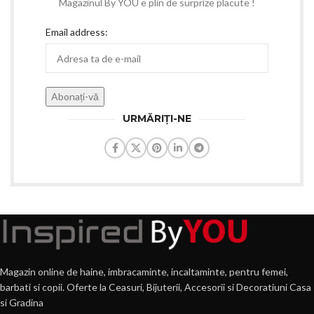
Magazinul By YOU e plin de surprize placute !
Email address:
URMĂRIȚI-NE
Magazin online de haine, imbracaminte, incaltaminte, pentru femei,
barbati si copii. Oferte la Ceasuri, Bijuterii, Accesorii si Decoratiuni Casa
si Gradina