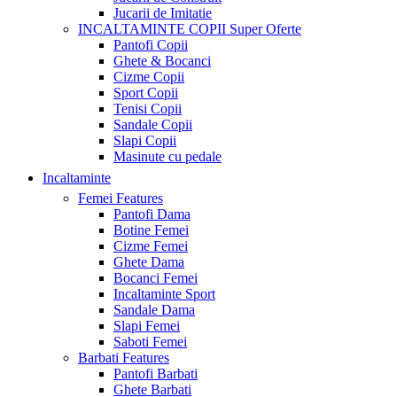
Jucarii de Imitatie
INCALTAMINTE COPII
Super Oferte
Pantofi Copii
Ghete & Bocanci
Cizme Copii
Sport Copii
Tenisi Copii
Sandale Copii
Slapi Copii
Masinute cu pedale
Incaltaminte
Femei
Features
Pantofi Dama
Botine Femei
Cizme Femei
Ghete Dama
Bocanci Femei
Incaltaminte Sport
Sandale Dama
Slapi Femei
Saboti Femei
Barbati
Features
Pantofi Barbati
Ghete Barbati