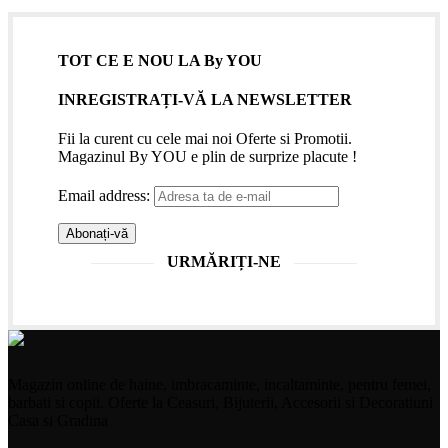
TOT CE E NOU LA By YOU
INREGISTRAȚI-VĂ LA NEWSLETTER
Fii la curent cu cele mai noi Oferte si Promotii.
Magazinul By YOU e plin de surprize placute !
Email address:
URMĂRIȚI-NE
Magazin online de haine, imbracaminte, incaltaminte, pentru femei,
barbati si copii. Oferte la Ceasuri, Bijuterii, Accesorii si Decoratiuni
Casa si Gradina