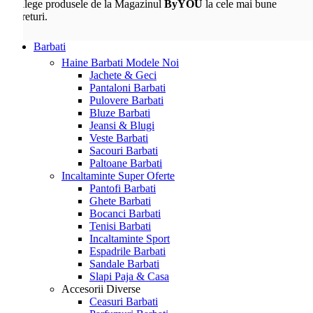
Alege produsele de la Magazinul
ByYOU
la cele mai bune
preturi.
Barbati
Haine Barbati
Modele Noi
Jachete & Geci
Pantaloni Barbati
Pulovere Barbati
Bluze Barbati
Jeansi & Blugi
Veste Barbati
Sacouri Barbati
Paltoane Barbati
Incaltaminte
Super Oferte
Pantofi Barbati
Ghete Barbati
Bocanci Barbati
Tenisi Barbati
Incaltaminte Sport
Espadrile Barbati
Sandale Barbati
Slapi Paja & Casa
Accesorii
Diverse
Ceasuri Barbati