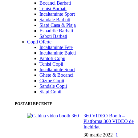
Bocanci Barbati
Tenisi Barbati
Incaltaminte Sport
Sandale Barbati
Slapi Casa & Plaja
Espadrile Barbati
Saboti Barbati
Copii
Oferte
Incaltaminte Fete
Incaltaminte Baieti
Pantofi Copii
Tenisi Copii
Incaltaminte Sport
Ghete & Bocanci
Cizme Copii
Sandale Copii
Slapi Copii
POSTARI RECENTE
360 VIDEO Booth –
Platforma 360 VIDEO de
Inchiriat
30 martie 2022
1