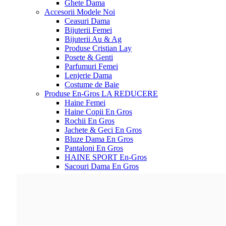
Ghete Dama
Accesorii
Modele Noi
Ceasuri Dama
Bijuterii Femei
Bijuterii Au & Ag
Produse Cristian Lay
Posete & Genti
Parfumuri Femei
Lenjerie Dama
Costume de Baie
Produse En-Gros
LA REDUCERE
Haine Femei
Haine Copii En Gros
Rochii En Gros
Jachete & Geci En Gros
Bluze Dama En Gros
Pantaloni En Gros
HAINE SPORT En-Gros
Sacouri Dama En Gros