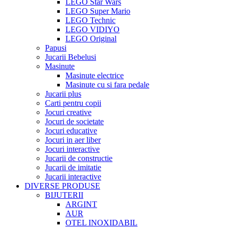
LEGO Star Wars
LEGO Super Mario
LEGO Technic
LEGO VIDIYO
LEGO Original
Papusi
Jucarii Bebelusi
Masinute
Masinute electrice
Masinute cu si fara pedale
Jucarii plus
Carti pentru copii
Jocuri creative
Jocuri de societate
Jocuri educative
Jocuri in aer liber
Jocuri interactive
Jucarii de constructie
Jucarii de imitatie
Jucarii interactive
DIVERSE PRODUSE
BIJUTERII
ARGINT
AUR
OTEL INOXIDABIL