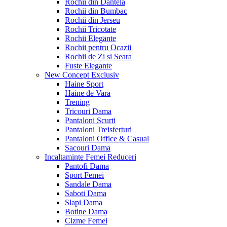
Rochii din Dantela
Rochii din Bumbac
Rochii din Jerseu
Rochii Tricotate
Rochii Elegante
Rochii pentru Ocazii
Rochii de Zi si Seara
Fuste Elegante
New Concept
Exclusiv
Haine Sport
Haine de Vara
Trening
Tricouri Dama
Pantaloni Scurti
Pantaloni Treisferturi
Pantaloni Office & Casual
Sacouri Dama
Incaltaminte Femei
Reduceri
Pantofi Dama
Sport Femei
Sandale Dama
Saboti Dama
Slapi Dama
Botine Dama
Cizme Femei