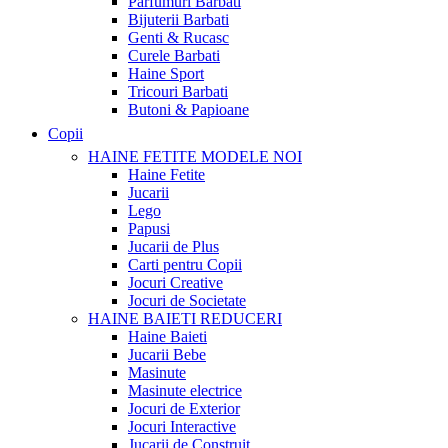
Parfumuri Barbati
Bijuterii Barbati
Genti & Rucasc
Curele Barbati
Haine Sport
Tricouri Barbati
Butoni & Papioane
Copii
HAINE FETITE
MODELE NOI
Haine Fetite
Jucarii
Lego
Papusi
Jucarii de Plus
Carti pentru Copii
Jocuri Creative
Jocuri de Societate
HAINE BAIETI
REDUCERI
Haine Baieti
Jucarii Bebe
Masinute
Masinute electrice
Jocuri de Exterior
Jocuri Interactive
Jucarii de Construit