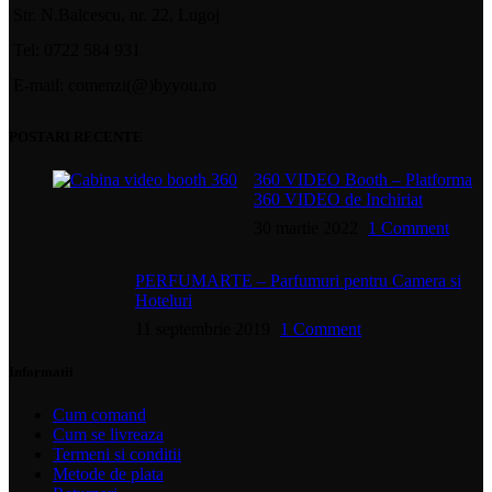
Str. N.Balcescu, nr. 22, Lugoj
Tel: 0722 584 931
E-mail: comenzi(@)byyou.ro
POSTARI RECENTE
360 VIDEO Booth – Platforma
360 VIDEO de Inchiriat
30 martie 2022
1 Comment
PERFUMARTE – Parfumuri pentru Camera si
Hoteluri
11 septembrie 2019
1 Comment
Informatii
Cum comand
Cum se livreaza
Termeni si conditii
Metode de plata