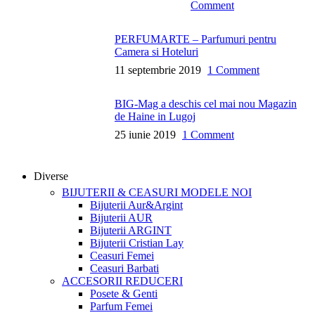
Comment
PERFUMARTE – Parfumuri pentru
Camera si Hoteluri
11 septembrie 2019
1 Comment
BIG-Mag a deschis cel mai nou Magazin
de Haine in Lugoj
25 iunie 2019
1 Comment
Diverse
BIJUTERII & CEASURI
MODELE NOI
Bijuterii Aur&Argint
Bijuterii AUR
Bijuterii ARGINT
Bijuterii Cristian Lay
Ceasuri Femei
Ceasuri Barbati
ACCESORII
REDUCERI
Posete & Genti
Parfum Femei