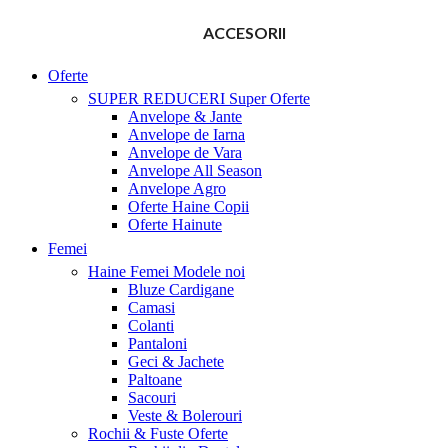
ACCESORII
Oferte
SUPER REDUCERI
Super Oferte
Anvelope & Jante
Anvelope de Iarna
Anvelope de Vara
Anvelope All Season
Anvelope Agro
Oferte Haine Copii
Oferte Hainute
Femei
Haine Femei
Modele noi
Bluze Cardigane
Camasi
Colanti
Pantaloni
Geci & Jachete
Paltoane
Sacouri
Veste & Bolerouri
Rochii & Fuste
Oferte