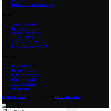
Returnari
Politica de confidentialitate
Meniu
Toate produsele
Produse en-gros
Oferte si reduceri
Accesorii & Bijuterii
Casa & Gradina
Blog Magazin ByYOU
Contul Meu
Logheaza-te
Inregistreaza-te
Lista de preferinte
Plata cu cardul
Contacteaza-ne
Despre noi
ByYOU Magazin
2019 CREATED BY
ower Media Fx -
Online
- P
SOLUTIONS.