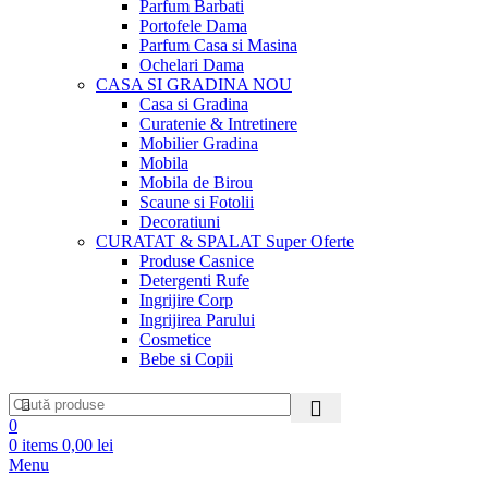
Parfum Barbati
Portofele Dama
Parfum Casa si Masina
Ochelari Dama
CASA SI GRADINA
NOU
Casa si Gradina
Curatenie & Intretinere
Mobilier Gradina
Mobila
Mobila de Birou
Scaune si Fotolii
Decoratiuni
CURATAT & SPALAT
Super Oferte
Produse Casnice
Detergenti Rufe
Ingrijire Corp
Ingrijirea Parului
Cosmetice
Bebe si Copii
0
0
items
0,00
lei
Menu