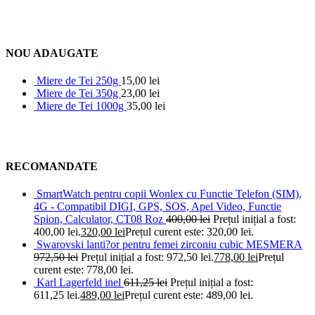
NOU ADAUGATE
Miere de Tei 250g
15,00
lei
Miere de Tei 350g
23,00
lei
Miere de Tei 1000g
35,00
lei
RECOMANDATE
SmartWatch pentru copii Wonlex cu Functie Telefon (SIM),
4G - Compatibil DIGI, GPS, SOS, Apel Video, Functie
Spion, Calculator, CT08 Roz
400,00
lei
Prețul inițial a fost:
400,00 lei.
320,00
lei
Prețul curent este: 320,00 lei.
Swarovski lanti?or pentru femei zirconiu cubic MESMERA
972,50
lei
Prețul inițial a fost: 972,50 lei.
778,00
lei
Prețul
curent este: 778,00 lei.
Karl Lagerfeld inel
611,25
lei
Prețul inițial a fost:
611,25 lei.
489,00
lei
Prețul curent este: 489,00 lei.