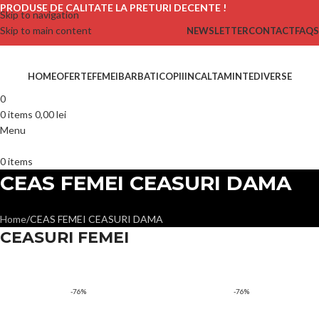
PRODUSE DE CALITATE LA PRETURI DECENTE !
Skip to navigation
Skip to main content
NEWSLETTER
CONTACT
FAQS
HOME
OFERTE
FEMEI
BARBATI
COPII
INCALTAMINTE
DIVERSE
0
0
items
0,00
lei
Menu
0
items
CEAS FEMEI CEASURI DAMA
Home
CEAS FEMEI CEASURI DAMA
CEASURI FEMEI
-76%
-76%