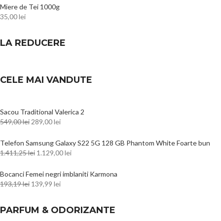
Miere de Tei 1000g
35,00
lei
LA REDUCERE
CELE MAI VANDUTE
Sacou Traditional Valerica 2
549,00
lei
289,00
lei
Telefon Samsung Galaxy S22 5G 128 GB Phantom White Foarte bun
1.411,25
lei
1.129,00
lei
Bocanci Femei negri imblaniti Karmona
193,19
lei
139,99
lei
PARFUM & ODORIZANTE