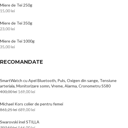
Miere de Tei 250g
15,00
lei
Miere de Tei 350g
23,00
lei
Miere de Tei 1000g
35,00
lei
RECOMANDATE
SmartWatch cu Apel Bluetooth, Puls, Oxigen din sange, Tensiune
arteriala, Monitorizare somn, Vreme, Alarma, Cronometru S580
400,00
lei
169,00
lei
Michael Kors colier de pentru femei
861,25
lei
689,00
lei
Swarovski inel STILLA
707,50
lei
566,00
lei