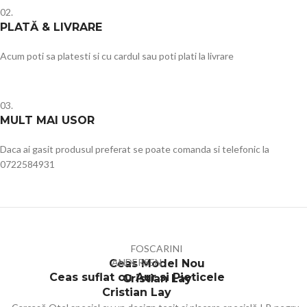
02.
PLATĂ & LIVRARE
Acum poti sa platesti si cu cardul sau poti plati la livrare
03.
MULT MAI USOR
Daca ai gasit produsul preferat se poate comanda si telefonic la
0722584931
FOSCARINI
ANDERSEN
Ceas Model Nou
Ceas suflat cu Aur si Pieticele
Cristian Lay
Cristian Lay