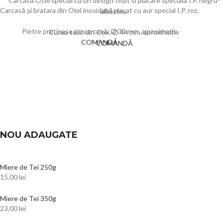
Carcasă Otel special cu un design t
eșit si placare specială I.P.
negru-
Carcasă și bratara din Oțel inoxidabil placat cu aur special I.P. roz.
albastru
.
Pietre pretioase pe carcasă. Ø 35 mm. aproximativ
Curea solid din Oțel.
Ø 44 mm.
aproximativ
COMANDĂ
COMANDĂ
NOU ADAUGATE
Miere de Tei 250g
15,00
lei
Miere de Tei 350g
23,00
lei