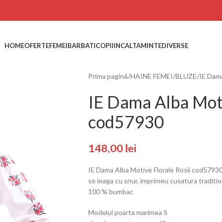
HOME
OFERTE
FEMEI
BARBATI
COPII
INCALTAMINTE
DIVERSE
Prima pagină
HAINE FEMEI
BLUZE
IE Dama
IE Dama Alba Moti
cod57930
148,00
lei
IE Dama Alba Motive Florale Rosii cod57930
se leaga cu snur, imprimeu cusatura traditi
100 % bumbac
Modelul poarta marimea S