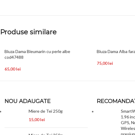
Produse similare
Bluza Dama Bleumarin cu perle albe
Bluza Dama Alba fa
cod47488
75,00
lei
65,00
lei
NOU ADAUGATE
RECOMANDA
Miere de Tei 250g
SmartW
1.96 in
15,00
lei
GPS, N
Wireles
presiune