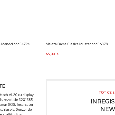
ra Maneci cod54794
Maleta Dama Clasica Mustar cod56378
65,00
lei
TE
TOT CE E
atch VL20 cu display
ch, rezolutie 320*385,
INREGIS
umar SOS, Incarcator
NEW
s, Busola, Senzor de
 si altitudine,