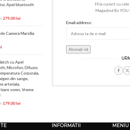
Fii la curent cu cel
tor, Apel bluetooth
Magazinul By YOU e 
279,00
lei
ei
Email address:
de Camera Marsilia
ei
URM
atch cu Apel
th, Microfon, Difuzor,
mperatura Corporala,
xigen din sange,
e arteriala,
rizare somn, Vreme
8
179,00
lei
ei
NTE
INFORMATII
MENIU