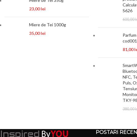
Miere de Tei 350g
Calcula
23,00
lei
S626
600,00
l
Miere de Tei 1000g
35,00
lei
Parfum 
cod001
81,00
l
SmartW
Bluetoo
NFC, Te
Puls, O
Tensiun
Monito
TKY-9
380,00
l
POSTARI RECE