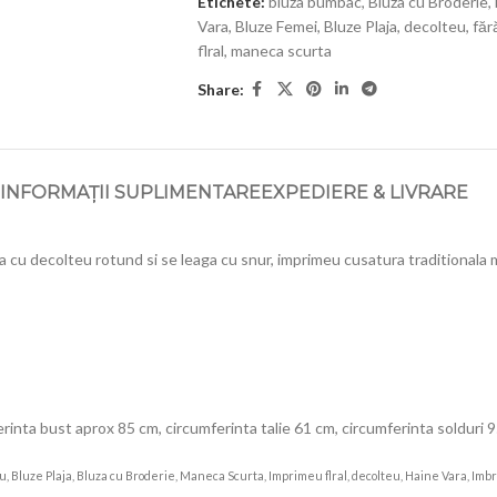
Etichete:
bluza bumbac
,
Bluza cu Broderie
,
Vara
,
Bluze Femei
,
Bluze Plaja
,
decolteu
,
făr
flral
,
maneca scurta
Share:
INFORMAȚII SUPLIMENTARE
EXPEDIERE & LIVRARE
 cu decolteu rotund si se leaga cu snur, imprimeu cusatura traditionala
rinta bust aprox 85 cm, circumferinta talie 61 cm, circumferinta solduri 
u, Bluze Plaja, Bluza cu Broderie, Maneca Scurta, Imprimeu flral, decolteu, Haine Vara, I