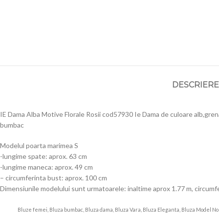
DESCRIERE
IE Dama Alba Motive Florale Rosii cod57930 Ie Dama de culoare alb,grena
bumbac
Modelul poarta marimea S
-lungime spate: aprox. 63 cm
-lungime maneca: aprox. 49 cm
– circumferinta bust: aprox. 100 cm
Dimensiunile modelului sunt urmatoarele: inaltime aprox 1.77 m, circumfe
Bluze femei, Bluza bumbac, Bluza dama, Bluza Vara, Bluza Eleganta, Bluza Model No