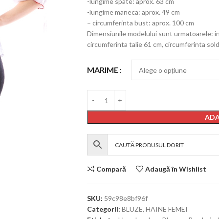
-lungime spate: aprox. 63 cm
-lungime maneca: aprox. 49 cm
– circumferinta bust: aprox. 100 cm
Dimensiunile modelului sunt urmatoarele: in
circumferinta talie 61 cm, circumferinta sol
MARIME
ADA
Compară
Adaugă în Wishlist
SKU:
59c98e8bf96f
Categorii:
BLUZE
,
HAINE FEMEI