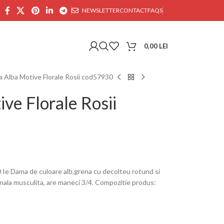
NEWSLETTER
CONTACT
FAQS
0,00
LEI
 Alba Motive Florale Rosii cod57930
ve Florale Rosii
 Ie Dama de culoare alb,grena cu decolteu rotund si
onala musculita, are maneci 3/4. Compozitie produs: