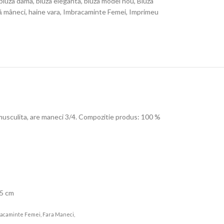
bluza dama
,
bluza eleganta
,
bluza model nou
,
Bluza
ă mâneci
,
haine vara
,
Imbracaminte Femei
,
Imprimeu
 musculita, are maneci 3/4. Compozitie produs: 100 %
95 cm
mbracaminte Femei, Fara Maneci,
ANGROZ Magazin BIG Mag