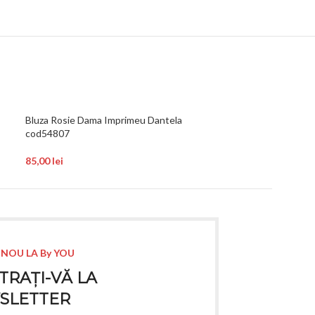
Bluza Rosie Dama Imprimeu Dantela
Bluza Neagra cu 
cod54807
55,00
lei
85,00
lei
 NOU LA By YOU
TRAȚI-VĂ LA
SLETTER