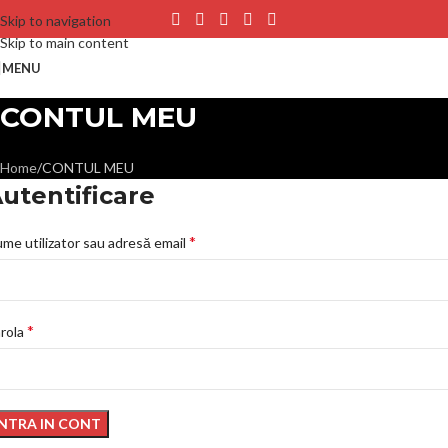
Skip to navigation
Skip to main content
MENU
CONTUL MEU
Home
CONTUL MEU
utentificare
*
me utilizator sau adresă email
*
rola
INTRA IN CONT