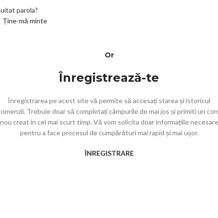
 uitat parola?
Ține-mă minte
Or
Înregistrează-te
Înregistrarea pe acest site vă permite să accesați starea și istoricul
comenzii.
Trebuie doar să completați câmpurile de mai jos și primiti un con
nou creat în cel mai scurt timp.
Vă vom solicita doar informațiile necesar
pentru a face procesul de cumpărături mai rapid și mai ușor.
ÎNREGISTRARE