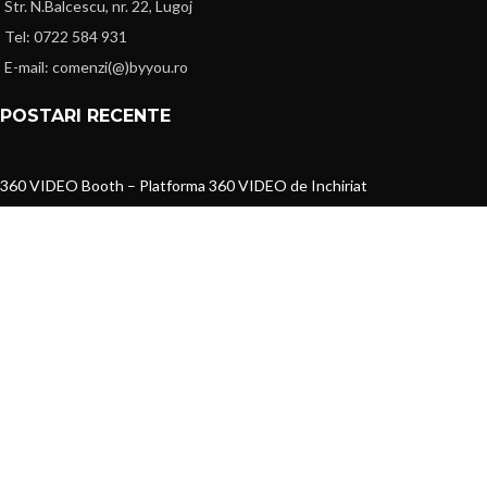
Str. N.Balcescu, nr. 22, Lugoj
Tel: 0722 584 931
E-mail: comenzi(@)byyou.ro
POSTARI RECENTE
360 VIDEO Booth – Platforma 360 VIDEO de Inchiriat
30 martie 2022
1 Comment
PERFUMARTE – Parfumuri pentru Camera si Hoteluri
11 septembrie 2019
1 Comment
INFORMATII
Cum comand
Cum se livreaza
Termeni si conditii
Metode de plata