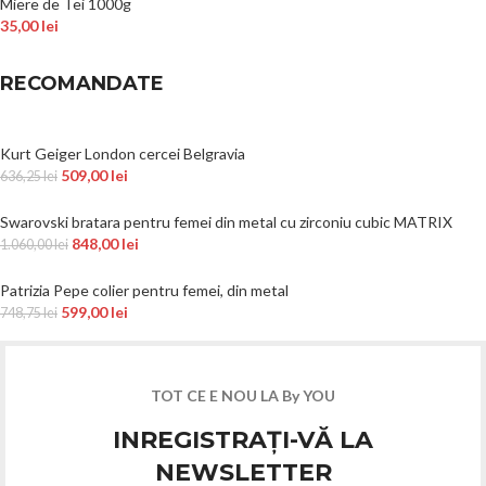
Miere de Tei 1000g
35,00
lei
RECOMANDATE
Kurt Geiger London cercei Belgravia
509,00
lei
636,25
lei
Swarovski bratara pentru femei din metal cu zirconiu cubic MATRIX
848,00
lei
1.060,00
lei
Patrizia Pepe colier pentru femei, din metal
599,00
lei
748,75
lei
TOT CE E NOU LA By YOU
INREGISTRAȚI-VĂ LA
NEWSLETTER