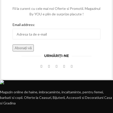
Fii la curent cu cele mai noi Oferte si Promotii. Magazinul
By YOU e plin de surprize placute !
Email address:
URMĂRIȚI-NE
Magazin online de haine, imbracaminte, incaltaminte, pentru femei,
barbati si copii. Oferte la Ceasuri, Bijuterii, Accesorii si Decoratiuni Casa
si Gradina