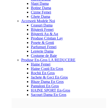
Slapi Dama
Botine Dama
Cizme Femei
Ghete Dama
Accesorii
Modele Noi
Ceasuri Dama
Bijuterii Femei
Bijuterii Au & Ag
Produse Cristian Lay
Posete & Genti
Parfumuri Femei
Lenjerie Dama
Costume de Baie
Produse En-Gros
LA REDUCERE
Haine Femei
Haine Copii En Gros
Rochii En Gros
Jachete & Geci En Gros
Bluze Dama En Gros
Pantaloni En Gros
HAINE SPORT En-Gros
Sacouri Dama En Gros