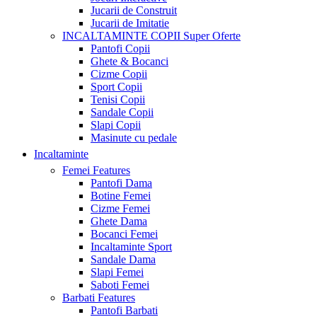
Jucarii de Construit
Jucarii de Imitatie
INCALTAMINTE COPII
Super Oferte
Pantofi Copii
Ghete & Bocanci
Cizme Copii
Sport Copii
Tenisi Copii
Sandale Copii
Slapi Copii
Masinute cu pedale
Incaltaminte
Femei
Features
Pantofi Dama
Botine Femei
Cizme Femei
Ghete Dama
Bocanci Femei
Incaltaminte Sport
Sandale Dama
Slapi Femei
Saboti Femei
Barbati
Features
Pantofi Barbati