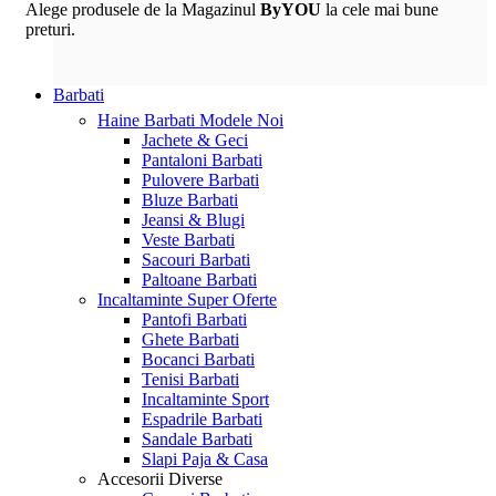
Alege produsele de la Magazinul
ByYOU
la cele mai bune
preturi.
Barbati
Haine Barbati
Modele Noi
Jachete & Geci
Pantaloni Barbati
Pulovere Barbati
Bluze Barbati
Jeansi & Blugi
Veste Barbati
Sacouri Barbati
Paltoane Barbati
Incaltaminte
Super Oferte
Pantofi Barbati
Ghete Barbati
Bocanci Barbati
Tenisi Barbati
Incaltaminte Sport
Espadrile Barbati
Sandale Barbati
Slapi Paja & Casa
Accesorii
Diverse