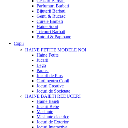
Ceasuri Barbati
Parfumuri Barbati
Bijuterii Barbati
Genti & Rucasc
Curele Barbati
Haine Sport
Tricouri Barbati
Butoni & Papioane
Copii
HAINE FETITE
MODELE NOI
Haine Fetite
Jucarii
Lego
Papusi
Jucarii de Plus
Carti pentru Copii
Jocuri Creative
Jocuri de Societate
HAINE BAIETI
REDUCERI
Haine Baieti
Jucarii Bebe
Masinute
Masinute electrice
Jocuri de Exterior
Jocuri Interactive