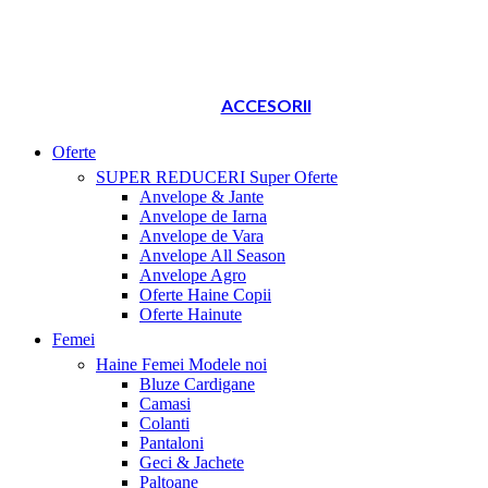
ACCESORII
Oferte
SUPER REDUCERI
Super Oferte
Anvelope & Jante
Anvelope de Iarna
Anvelope de Vara
Anvelope All Season
Anvelope Agro
Oferte Haine Copii
Oferte Hainute
Femei
Haine Femei
Modele noi
Bluze Cardigane
Camasi
Colanti
Pantaloni
Geci & Jachete
Paltoane