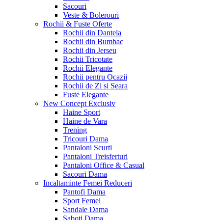
Sacouri
Veste & Bolerouri
Rochii & Fuste
Oferte
Rochii din Dantela
Rochii din Bumbac
Rochii din Jerseu
Rochii Tricotate
Rochii Elegante
Rochii pentru Ocazii
Rochii de Zi si Seara
Fuste Elegante
New Concept
Exclusiv
Haine Sport
Haine de Vara
Trening
Tricouri Dama
Pantaloni Scurti
Pantaloni Treisferturi
Pantaloni Office & Casual
Sacouri Dama
Incaltaminte Femei
Reduceri
Pantofi Dama
Sport Femei
Sandale Dama
Saboti Dama