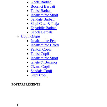
Ghete Barbati
Bocanci Barbati
Tenisi Barbati
Incaltaminte Sport
Sandale Barbati
Slapi Casa & Plaja
Espadrile Barbati
Saboti Barbati
Copii
Oferte
Incaltaminte Fete
Incaltaminte Baieti
Pantofi Copii
Tenisi Copii
Incaltaminte Sport
Ghete & Bocanci
Cizme Copii
Sandale Copii
Slapi Copii
POSTARI RECENTE