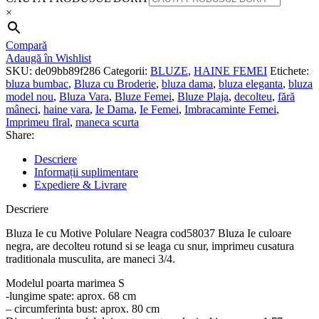
×
Compară
Adaugă în Wishlist
SKU:
de09bb89f286
Categorii:
BLUZE
,
HAINE FEMEI
Etichete:
bluza bumbac
,
Bluza cu Broderie
,
bluza dama
,
bluza eleganta
,
bluza
model nou
,
Bluza Vara
,
Bluze Femei
,
Bluze Plaja
,
decolteu
,
fără
mâneci
,
haine vara
,
Ie Dama
,
Ie Femei
,
Imbracaminte Femei
,
Imprimeu flral
,
maneca scurta
Share:
Descriere
Informații suplimentare
Expediere & Livrare
Descriere
Bluza Ie cu Motive Polulare Neagra cod58037 Bluza Ie culoare
negra, are decolteu rotund si se leaga cu snur, imprimeu cusatura
traditionala musculita, are maneci 3/4.
Modelul poarta marimea S
-lungime spate: aprox. 68 cm
– circumferinta bust: aprox. 80 cm