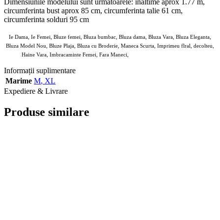
Dimensiunile modelului sunt urmatoarele: inaltime aprox 1.77 m,
circumferinta bust aprox 85 cm, circumferinta talie 61 cm,
circumferinta solduri 95 cm
Ie Dama, Ie Femei, Bluze femei, Bluza bumbac, Bluza dama, Bluza Vara, Bluza Eleganta,
Bluza Model Nou, Bluze Plaja, Bluza cu Broderie, Maneca Scurta, Imprimeu flral, decolteu,
Haine Vara, Imbracaminte Femei, Fara Maneci,
ANGROZ Magazin BIG Mag
Informații suplimentare
Marime
M
,
XL
Expediere & Livrare
Produse similare