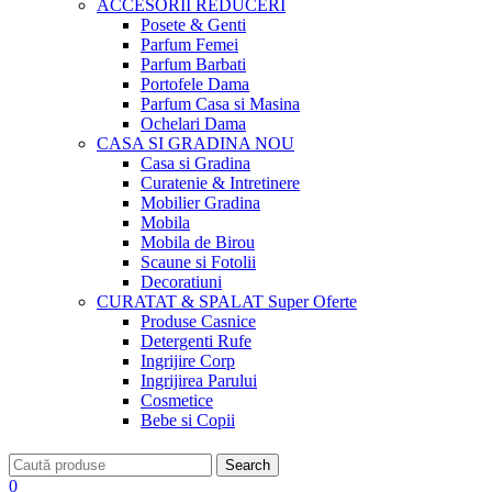
ACCESORII
REDUCERI
Posete & Genti
Parfum Femei
Parfum Barbati
Portofele Dama
Parfum Casa si Masina
Ochelari Dama
CASA SI GRADINA
NOU
Casa si Gradina
Curatenie & Intretinere
Mobilier Gradina
Mobila
Mobila de Birou
Scaune si Fotolii
Decoratiuni
CURATAT & SPALAT
Super Oferte
Produse Casnice
Detergenti Rufe
Ingrijire Corp
Ingrijirea Parului
Cosmetice
Bebe si Copii
Search
0