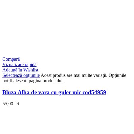
Compară
Vizualizare rapidă
Adaugă în Wishlist
Selectează opțiunile
Acest produs are mai multe variații. Opțiunile
pot fi alese în pagina produsului.
Bluza Alba de vara cu guler mic cod54959
55,00
lei