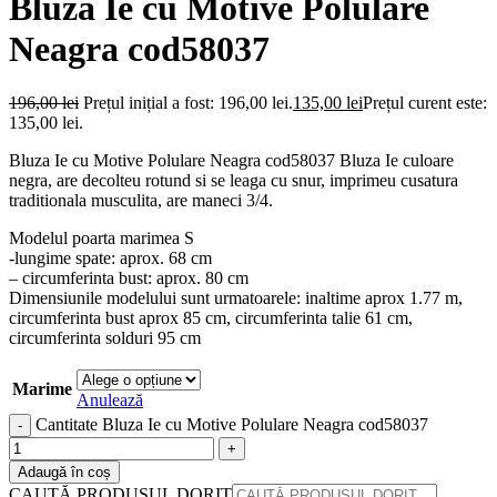
Bluza Ie cu Motive Polulare
Neagra cod58037
196,00
lei
Prețul inițial a fost: 196,00 lei.
135,00
lei
Prețul curent este:
135,00 lei.
Bluza Ie cu Motive Polulare Neagra cod58037 Bluza Ie culoare
negra, are decolteu rotund si se leaga cu snur, imprimeu cusatura
traditionala musculita, are maneci 3/4.
Modelul poarta marimea S
-lungime spate: aprox. 68 cm
– circumferinta bust: aprox. 80 cm
Dimensiunile modelului sunt urmatoarele: inaltime aprox 1.77 m,
circumferinta bust aprox 85 cm, circumferinta talie 61 cm,
circumferinta solduri 95 cm
Marime
Anulează
Cantitate Bluza Ie cu Motive Polulare Neagra cod58037
Adaugă în coș
CAUTĂ PRODUSUL DORIT