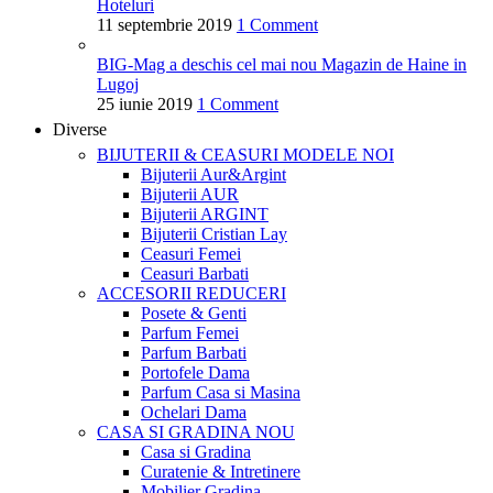
Hoteluri
11 septembrie 2019
1 Comment
BIG-Mag a deschis cel mai nou Magazin de Haine in
Lugoj
25 iunie 2019
1 Comment
Diverse
BIJUTERII & CEASURI
MODELE NOI
Bijuterii Aur&Argint
Bijuterii AUR
Bijuterii ARGINT
Bijuterii Cristian Lay
Ceasuri Femei
Ceasuri Barbati
ACCESORII
REDUCERI
Posete & Genti
Parfum Femei
Parfum Barbati
Portofele Dama
Parfum Casa si Masina
Ochelari Dama
CASA SI GRADINA
NOU
Casa si Gradina
Curatenie & Intretinere
Mobilier Gradina