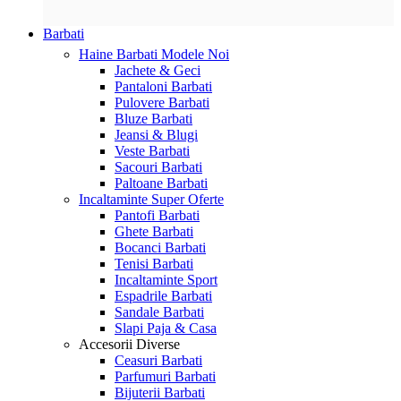
Barbati
Haine Barbati
Modele Noi
Jachete & Geci
Pantaloni Barbati
Pulovere Barbati
Bluze Barbati
Jeansi & Blugi
Veste Barbati
Sacouri Barbati
Paltoane Barbati
Incaltaminte
Super Oferte
Pantofi Barbati
Ghete Barbati
Bocanci Barbati
Tenisi Barbati
Incaltaminte Sport
Espadrile Barbati
Sandale Barbati
Slapi Paja & Casa
Accesorii
Diverse
Ceasuri Barbati
Parfumuri Barbati
Bijuterii Barbati