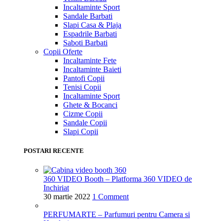
Incaltaminte Sport
Sandale Barbati
Slapi Casa & Plaja
Espadrile Barbati
Saboti Barbati
Copii
Oferte
Incaltaminte Fete
Incaltaminte Baieti
Pantofi Copii
Tenisi Copii
Incaltaminte Sport
Ghete & Bocanci
Cizme Copii
Sandale Copii
Slapi Copii
POSTARI RECENTE
360 VIDEO Booth – Platforma 360 VIDEO de
Inchiriat
30 martie 2022
1 Comment
PERFUMARTE – Parfumuri pentru Camera si