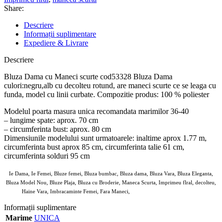
Share:
Descriere
Informații suplimentare
Expediere & Livrare
Descriere
Bluza Dama cu Maneci scurte cod53328 Bluza Dama
culori:negru,alb cu decolteu rotund, are maneci scurte ce se leaga cu
funda, model cu linii curbate. Compozitie produs: 100 % poliester
Modelul poarta masura unica recomandata marimilor 36-40
– lungime spate: aprox. 70 cm
– circumferinta bust: aprox. 80 cm
Dimensiunile modelului sunt urmatoarele: inaltime aprox 1.77 m,
circumferinta bust aprox 85 cm, circumferinta talie 61 cm,
circumferinta solduri 95 cm
Ie Dama, Ie Femei, Bluze femei, Bluza bumbac, Bluza dama, Bluza Vara, Bluza Eleganta,
Bluza Model Nou, Bluze Plaja, Bluza cu Broderie, Maneca Scurta, Imprimeu flral, decolteu,
Haine Vara, Imbracaminte Femei, Fara Maneci,
ANGROZ Magazin BIG Mag
Informații suplimentare
Marime
UNICA