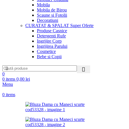
Mobila
Mobila de Birou
Scaune si Fotolii
Decoratiuni
CURATAT & SPALAT
Super Oferte
Produse Casnice
Detergenti Rufe
Ingrijire Corp
Ingrijirea Parului
Cosmetice
Bebe si Copii
0
0
items
0,00
lei
Menu
0
items