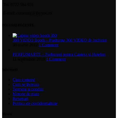
Tel: 0722 584 931
E-mail: comenzi(@)byyou.ro
POSTARI RECENTE
360 VIDEO Booth – Platforma 360 VIDEO de Inchiriat
30 martie 2022
1 Comment
PERFUMARTE – Parfumuri pentru Camera si Hoteluri
11 septembrie 2019
1 Comment
Informatii
Cum comand
Cum se livreaza
Termeni si conditii
Metode de plata
Returnari
Politica de confidentialitate
Meniu