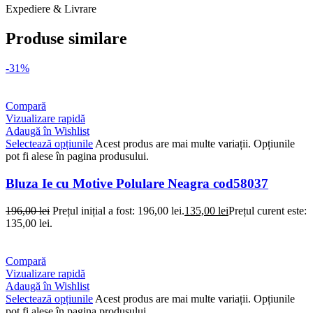
Expediere & Livrare
Produse similare
-31%
Compară
Vizualizare rapidă
Adaugă în Wishlist
Selectează opțiunile
Acest produs are mai multe variații. Opțiunile
pot fi alese în pagina produsului.
Bluza Ie cu Motive Polulare Neagra cod58037
196,00
lei
Prețul inițial a fost: 196,00 lei.
135,00
lei
Prețul curent este:
135,00 lei.
Compară
Vizualizare rapidă
Adaugă în Wishlist
Selectează opțiunile
Acest produs are mai multe variații. Opțiunile
pot fi alese în pagina produsului.