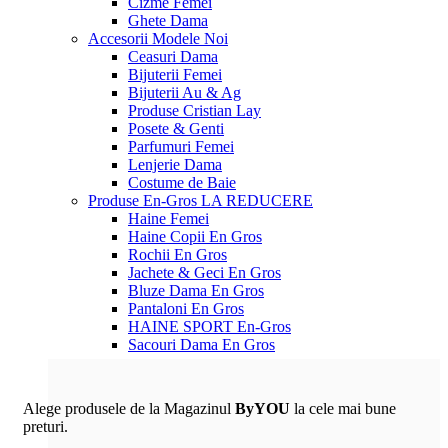
Cizme Femei
Ghete Dama
Accesorii
Modele Noi
Ceasuri Dama
Bijuterii Femei
Bijuterii Au & Ag
Produse Cristian Lay
Posete & Genti
Parfumuri Femei
Lenjerie Dama
Costume de Baie
Produse En-Gros
LA REDUCERE
Haine Femei
Haine Copii En Gros
Rochii En Gros
Jachete & Geci En Gros
Bluze Dama En Gros
Pantaloni En Gros
HAINE SPORT En-Gros
Sacouri Dama En Gros
Alege produsele de la Magazinul
ByYOU
la cele mai bune
preturi.