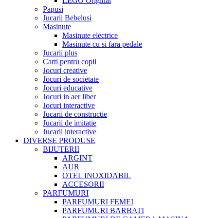
LEGO Original
Papusi
Jucarii Bebelusi
Masinute
Masinute electrice
Masinute cu si fara pedale
Jucarii plus
Carti pentru copii
Jocuri creative
Jocuri de societate
Jocuri educative
Jocuri in aer liber
Jocuri interactive
Jucarii de constructie
Jucarii de imitatie
Jucarii interactive
DIVERSE PRODUSE
BIJUTERII
ARGINT
AUR
OTEL INOXIDABIL
ACCESORII
PARFUMURI
PARFUMURI FEMEI
PARFUMURI BARBATI