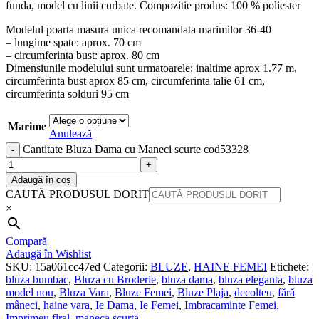
funda, model cu linii curbate. Compozitie produs: 100 % poliester
Modelul poarta masura unica recomandata marimilor 36-40
– lungime spate: aprox. 70 cm
– circumferinta bust: aprox. 80 cm
Dimensiunile modelului sunt urmatoarele: inaltime aprox 1.77 m,
circumferinta bust aprox 85 cm, circumferinta talie 61 cm,
circumferinta solduri 95 cm
Marime
Anulează
Cantitate Bluza Dama cu Maneci scurte cod53328
Adaugă în coș
CAUTĂ PRODUSUL DORIT
×
Compară
Adaugă în Wishlist
SKU:
15a061cc47ed
Categorii:
BLUZE
,
HAINE FEMEI
Etichete:
bluza bumbac
,
Bluza cu Broderie
,
bluza dama
,
bluza eleganta
,
bluza
model nou
,
Bluza Vara
,
Bluze Femei
,
Bluze Plaja
,
decolteu
,
fără
mâneci
,
haine vara
,
Ie Dama
,
Ie Femei
,
Imbracaminte Femei
,
Imprimeu flral
,
maneca scurta