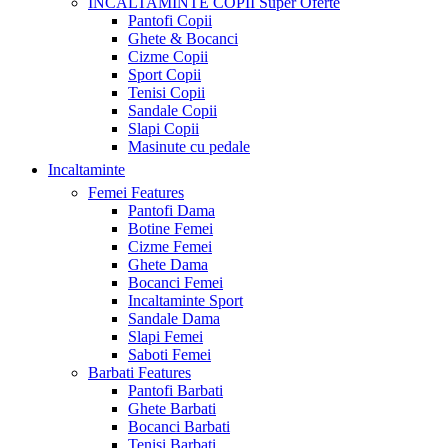
INCALTAMINTE COPII
Super Oferte
Pantofi Copii
Ghete & Bocanci
Cizme Copii
Sport Copii
Tenisi Copii
Sandale Copii
Slapi Copii
Masinute cu pedale
Incaltaminte
Femei
Features
Pantofi Dama
Botine Femei
Cizme Femei
Ghete Dama
Bocanci Femei
Incaltaminte Sport
Sandale Dama
Slapi Femei
Saboti Femei
Barbati
Features
Pantofi Barbati
Ghete Barbati
Bocanci Barbati
Tenisi Barbati