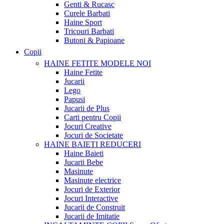
Genti & Rucasc
Curele Barbati
Haine Sport
Tricouri Barbati
Butoni & Papioane
Copii
HAINE FETITE
MODELE NOI
Haine Fetite
Jucarii
Lego
Papusi
Jucarii de Plus
Carti pentru Copii
Jocuri Creative
Jocuri de Societate
HAINE BAIETI
REDUCERI
Haine Baieti
Jucarii Bebe
Masinute
Masinute electrice
Jocuri de Exterior
Jocuri Interactive
Jucarii de Construit
Jucarii de Imitatie