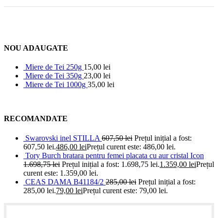
NOU ADAUGATE
Miere de Tei 250g
15,00
lei
Miere de Tei 350g
23,00
lei
Miere de Tei 1000g
35,00
lei
RECOMANDATE
Swarovski inel STILLA
607,50
lei
Prețul inițial a fost:
607,50 lei.
486,00
lei
Prețul curent este: 486,00 lei.
Tory Burch bratara pentru femei placata cu aur cristal Icon
1.698,75
lei
Prețul inițial a fost: 1.698,75 lei.
1.359,00
lei
Prețul
curent este: 1.359,00 lei.
CEAS DAMA B41184/2
285,00
lei
Prețul inițial a fost:
285,00 lei.
79,00
lei
Prețul curent este: 79,00 lei.