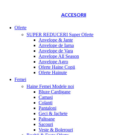
ACCESORII
Oferte
SUPER REDUCERI
Super Oferte
Anvelope & Jante
Anvelope de Iarna
Anvelope de Vara
Anvelope All Season
Anvelope Agro
Oferte Haine Copii
Oferte Hainute
Femei
Haine Femei
Modele noi
Bluze Cardigane
Camasi
Colanti
Pantaloni
Geci & Jachete
Paltoane
Sacouri
Veste & Bolerouri