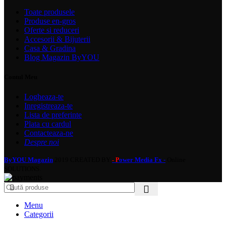
Toate produsele
Produse en-gros
Oferte si reduceri
Accesorii & Bijuterii
Casa & Gradina
Blog Magazin ByYOU
Contul Meu
Logheaza-te
Inregistreaza-te
Lista de preferinte
Plata cu cardul
Contacteaza-ne
Despre noi
ByYOU Magazin
2019 CREATED BY
ower Media Fx -
Online
- P
SOLUTIONS.
Menu
Categorii