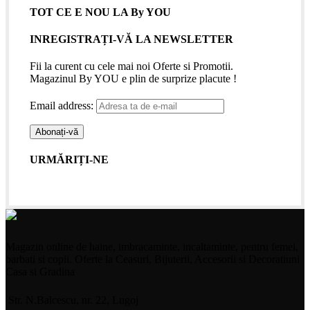
TOT CE E NOU LA By YOU
INREGISTRAȚI-VĂ LA NEWSLETTER
Fii la curent cu cele mai noi Oferte si Promotii.
Magazinul By YOU e plin de surprize placute !
Email address:
URMĂRIȚI-NE
Magazin online de haine, imbracaminte, incaltaminte, pentru femei,
barbati si copii. Oferte la Ceasuri, Bijuterii, Accesorii si Decoratiuni
Casa si Gradina
Str. N.Balcescu, nr. 22, Lugoj