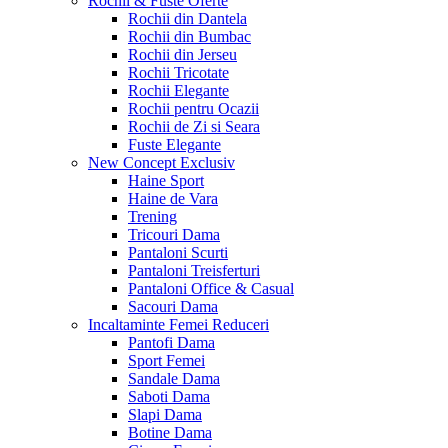
Rochii & Fuste
Oferte
Rochii din Dantela
Rochii din Bumbac
Rochii din Jerseu
Rochii Tricotate
Rochii Elegante
Rochii pentru Ocazii
Rochii de Zi si Seara
Fuste Elegante
New Concept
Exclusiv
Haine Sport
Haine de Vara
Trening
Tricouri Dama
Pantaloni Scurti
Pantaloni Treisferturi
Pantaloni Office & Casual
Sacouri Dama
Incaltaminte Femei
Reduceri
Pantofi Dama
Sport Femei
Sandale Dama
Saboti Dama
Slapi Dama
Botine Dama