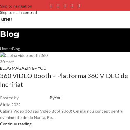
Skip to navigation
Skip to main content
MENU
Blog
Home
Blog
30
mart.
BLOG MAGAZIN By YOU
360 VIDEO Booth – Platforma 360 VIDEO de
Inchiriat
Posted by
ByYou
6 iulie 2022
Cabina Video 360 sau Video Booth 360! Cel mai nou concept pentru
evenimente de tip Nunta, Bo...
Continue reading