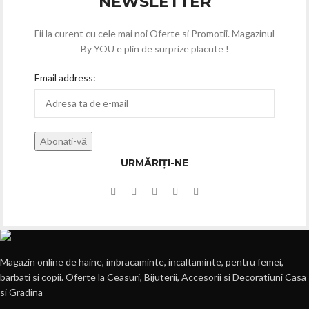
NEWSLETTER
Fii la curent cu cele mai noi Oferte si Promotii. Magazinul
By YOU e plin de surprize placute !
Email address:
URMĂRIȚI-NE
Magazin online de haine, imbracaminte, incaltaminte, pentru femei,
barbati si copii. Oferte la Ceasuri, Bijuterii, Accesorii si Decoratiuni Casa
si Gradina