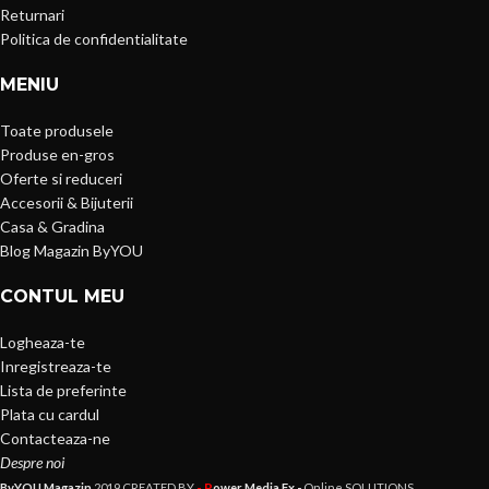
Returnari
Politica de confidentialitate
MENIU
Toate produsele
Produse en-gros
Oferte si reduceri
Accesorii & Bijuterii
Casa & Gradina
Blog Magazin ByYOU
CONTUL MEU
Logheaza-te
Inregistreaza-te
Lista de preferinte
Plata cu cardul
Contacteaza-ne
Despre noi
- P
ByYOU Magazin
2019 CREATED BY
ower Media Fx -
Online SOLUTIONS.