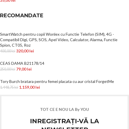
35,00
lei
RECOMANDATE
SmartWatch pentru copii Wonlex cu Functie Telefon (SIM), 4G -
Compatibil Digi, GPS, SOS, Apel Video, Calculator, Alarma, Functie
Spion, CT05, Roz
320,00
lei
400,00
lei
CEAS DAMA B21178/14
79,00
lei
250,00
lei
Tory Burch bratara pentru femei placata cu aur cristal ForgetMe
1.159,00
lei
1.448,75
lei
TOT CE E NOU LA By YOU
INREGISTRAȚI-VĂ LA