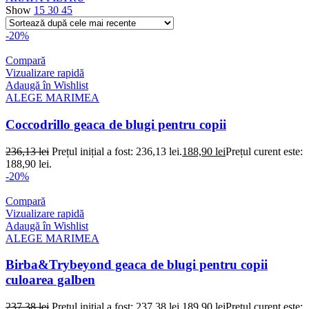
Show
15
30
45
-20%
Compară
Vizualizare rapidă
Adaugă în Wishlist
ALEGE MARIMEA
Coccodrillo geaca de blugi pentru copii
236,13
lei
Prețul inițial a fost: 236,13 lei.
188,90
lei
Prețul curent este:
188,90 lei.
-20%
Compară
Vizualizare rapidă
Adaugă în Wishlist
ALEGE MARIMEA
Birba&Trybeyond geaca de blugi pentru copii
culoarea galben
237,38
lei
Prețul inițial a fost: 237,38 lei.
189,90
lei
Prețul curent este: