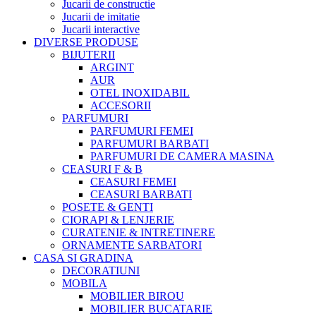
Jucarii de constructie
Jucarii de imitatie
Jucarii interactive
DIVERSE PRODUSE
BIJUTERII
ARGINT
AUR
OTEL INOXIDABIL
ACCESORII
PARFUMURI
PARFUMURI FEMEI
PARFUMURI BARBATI
PARFUMURI DE CAMERA MASINA
CEASURI F & B
CEASURI FEMEI
CEASURI BARBATI
POSETE & GENTI
CIORAPI & LENJERIE
CURATENIE & INTRETINERE
ORNAMENTE SARBATORI
CASA SI GRADINA
DECORATIUNI
MOBILA
MOBILIER BIROU
MOBILIER BUCATARIE