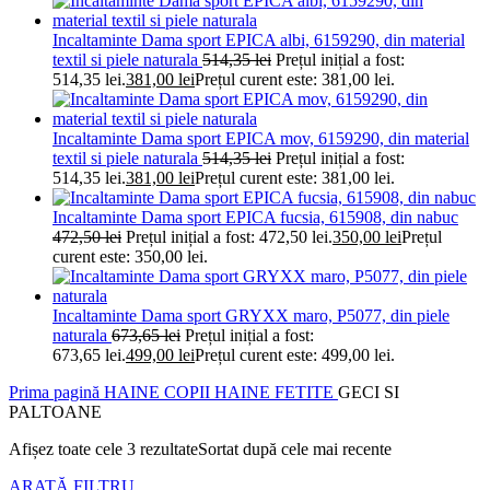
Incaltaminte Dama sport EPICA albi, 6159290, din material
textil si piele naturala
514,35
lei
Prețul inițial a fost:
514,35 lei.
381,00
lei
Prețul curent este: 381,00 lei.
Incaltaminte Dama sport EPICA mov, 6159290, din material
textil si piele naturala
514,35
lei
Prețul inițial a fost:
514,35 lei.
381,00
lei
Prețul curent este: 381,00 lei.
Incaltaminte Dama sport EPICA fucsia, 615908, din nabuc
472,50
lei
Prețul inițial a fost: 472,50 lei.
350,00
lei
Prețul
curent este: 350,00 lei.
Incaltaminte Dama sport GRYXX maro, P5077, din piele
naturala
673,65
lei
Prețul inițial a fost:
673,65 lei.
499,00
lei
Prețul curent este: 499,00 lei.
Prima pagină
HAINE COPII
HAINE FETITE
GECI SI
PALTOANE
Afișez toate cele 3 rezultate
Sortat după cele mai recente
ARATĂ FILTRU