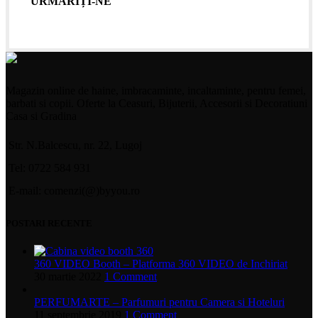
URMĂRIȚI-NE
Magazin online de haine, imbracaminte, incaltaminte, pentru femei,
barbati si copii. Oferte la Ceasuri, Bijuterii, Accesorii si Decoratiuni
Casa si Gradina
Str. N.Balcescu, nr. 22, Lugoj
Tel: 0722 584 931
E-mail: comenzi(@)byyou.ro
POSTARI RECENTE
360 VIDEO Booth – Platforma 360 VIDEO de Inchiriat
30 martie 2022
1 Comment
PERFUMARTE – Parfumuri pentru Camera si Hoteluri
11 septembrie 2019
1 Comment