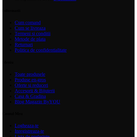
Informatii
Cum comand
Cum se livreaza
Termeni si conditii
Metode de plata
Returnari
Politica de confidentialitate
Meniu
Toate produsele
Produse en-gros
Oferte si reduceri
Accesorii & Bijuterii
Casa & Gradina
Blog Magazin ByYOU
Contul Meu
Logheaza-te
Inregistreaza-te
Lista de preferinte