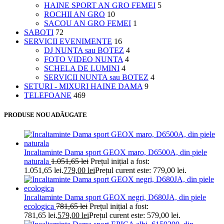
HAINE SPORT AN GRO FEMEI
5
ROCHII AN GRO
10
SACOU AN GRO FEMEI
1
SABOTI
72
SERVICII EVENIMENTE
16
DJ NUNTA sau BOTEZ
4
FOTO VIDEO NUNTA
4
SCHELA DE LUMINI
4
SERVICII NUNTA sau BOTEZ
4
SETURI - MIXURI HAINE DAMA
9
TELEFOANE
469
PRODUSE NOU ADĂUGATE
Incaltaminte Dama sport GEOX maro, D6500A, din piele
naturala
1.051,65
lei
Prețul inițial a fost:
1.051,65 lei.
779,00
lei
Prețul curent este: 779,00 lei.
Incaltaminte Dama sport GEOX negri, D680JA, din piele
ecologica
781,65
lei
Prețul inițial a fost:
781,65 lei.
579,00
lei
Prețul curent este: 579,00 lei.