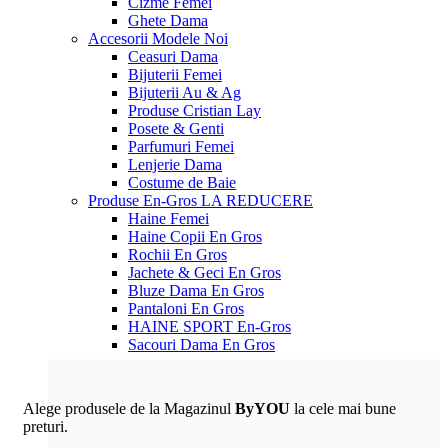
Cizme Femei
Ghete Dama
Accesorii
Modele Noi
Ceasuri Dama
Bijuterii Femei
Bijuterii Au & Ag
Produse Cristian Lay
Posete & Genti
Parfumuri Femei
Lenjerie Dama
Costume de Baie
Produse En-Gros
LA REDUCERE
Haine Femei
Haine Copii En Gros
Rochii En Gros
Jachete & Geci En Gros
Bluze Dama En Gros
Pantaloni En Gros
HAINE SPORT En-Gros
Sacouri Dama En Gros
Alege produsele de la Magazinul
ByYOU
la cele mai bune
preturi.