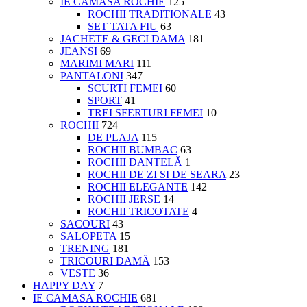
IE CAMASA ROCHIE
125
ROCHII TRADITIONALE
43
SET TATA FIU
63
JACHETE & GECI DAMA
181
JEANSI
69
MARIMI MARI
111
PANTALONI
347
SCURTI FEMEI
60
SPORT
41
TREI SFERTURI FEMEI
10
ROCHII
724
DE PLAJA
115
ROCHII BUMBAC
63
ROCHII DANTELĂ
1
ROCHII DE ZI SI DE SEARA
23
ROCHII ELEGANTE
142
ROCHII JERSE
14
ROCHII TRICOTATE
4
SACOURI
43
SALOPETA
15
TRENING
181
TRICOURI DAMĂ
153
VESTE
36
HAPPY DAY
7
IE CAMASA ROCHIE
681