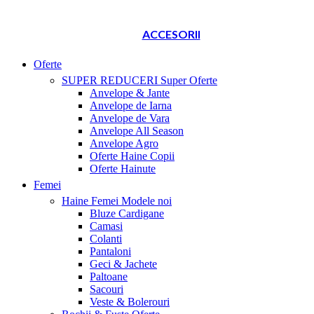
ACCESORII
Oferte
SUPER REDUCERI
Super Oferte
Anvelope & Jante
Anvelope de Iarna
Anvelope de Vara
Anvelope All Season
Anvelope Agro
Oferte Haine Copii
Oferte Hainute
Femei
Haine Femei
Modele noi
Bluze Cardigane
Camasi
Colanti
Pantaloni
Geci & Jachete
Paltoane
Sacouri
Veste & Bolerouri