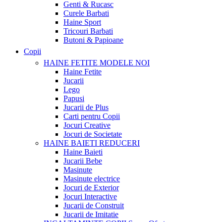
Genti & Rucasc
Curele Barbati
Haine Sport
Tricouri Barbati
Butoni & Papioane
Copii
HAINE FETITE
MODELE NOI
Haine Fetite
Jucarii
Lego
Papusi
Jucarii de Plus
Carti pentru Copii
Jocuri Creative
Jocuri de Societate
HAINE BAIETI
REDUCERI
Haine Baieti
Jucarii Bebe
Masinute
Masinute electrice
Jocuri de Exterior
Jocuri Interactive
Jucarii de Construit
Jucarii de Imitatie