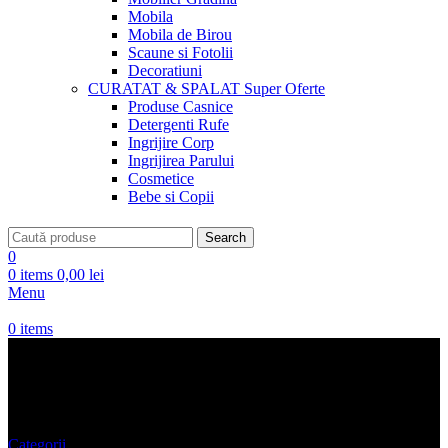
Mobila
Mobila de Birou
Scaune si Fotolii
Decoratiuni
CURATAT & SPALAT
Super Oferte
Produse Casnice
Detergenti Rufe
Ingrijire Corp
Ingrijirea Parului
Cosmetice
Bebe si Copii
Search
0
0
items
0,00
lei
Menu
0
items
GECI SI PALTOANE
Categorii