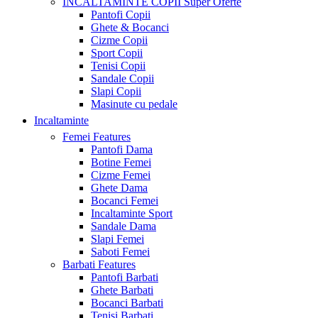
INCALTAMINTE COPII
Super Oferte
Pantofi Copii
Ghete & Bocanci
Cizme Copii
Sport Copii
Tenisi Copii
Sandale Copii
Slapi Copii
Masinute cu pedale
Incaltaminte
Femei
Features
Pantofi Dama
Botine Femei
Cizme Femei
Ghete Dama
Bocanci Femei
Incaltaminte Sport
Sandale Dama
Slapi Femei
Saboti Femei
Barbati
Features
Pantofi Barbati
Ghete Barbati
Bocanci Barbati
Tenisi Barbati