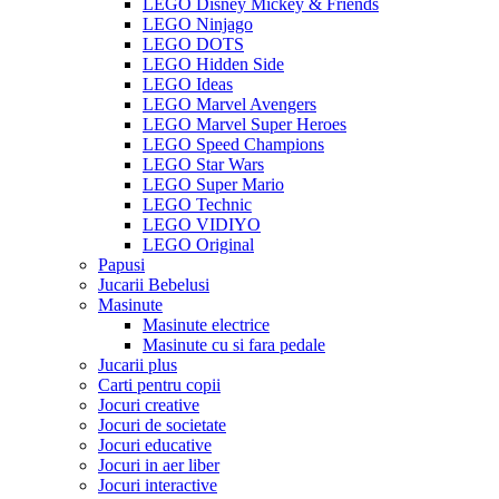
LEGO Disney Mickey & Friends
LEGO Ninjago
LEGO DOTS
LEGO Hidden Side
LEGO Ideas
LEGO Marvel Avengers
LEGO Marvel Super Heroes
LEGO Speed Champions
LEGO Star Wars
LEGO Super Mario
LEGO Technic
LEGO VIDIYO
LEGO Original
Papusi
Jucarii Bebelusi
Masinute
Masinute electrice
Masinute cu si fara pedale
Jucarii plus
Carti pentru copii
Jocuri creative
Jocuri de societate
Jocuri educative
Jocuri in aer liber
Jocuri interactive