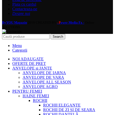
Plata cu cardul
Contacteaza-ne
Despre noi
ByYOU Magazin
2019 CREATED BY
ower Media Fx -
Online
- P
SOLUTIONS.
Search
Menu
Categorii
NOI ADAUGATE
OFERTE DE PRET
ANVELOPE si JANTE
ANVELOPE DE IARNA
ANVELOPE DE VARA
ANVELOPE ALL SEASON
ANVELOPE AGRO
PENTRU FEMEI
HAINE FEMEI
ROCHII
ROCHII ELEGANTE
ROCHII DE ZI SI DE SEARA
ROCHII DANTELĂ