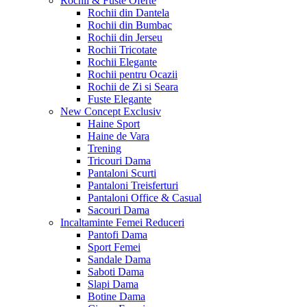
Rochii & Fuste
Oferte
Rochii din Dantela
Rochii din Bumbac
Rochii din Jerseu
Rochii Tricotate
Rochii Elegante
Rochii pentru Ocazii
Rochii de Zi si Seara
Fuste Elegante
New Concept
Exclusiv
Haine Sport
Haine de Vara
Trening
Tricouri Dama
Pantaloni Scurti
Pantaloni Treisferturi
Pantaloni Office & Casual
Sacouri Dama
Incaltaminte Femei
Reduceri
Pantofi Dama
Sport Femei
Sandale Dama
Saboti Dama
Slapi Dama
Botine Dama