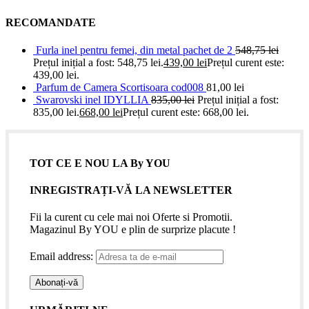
RECOMANDATE
Furla inel pentru femei, din metal pachet de 2
548,75
lei
Prețul inițial a fost: 548,75 lei.
439,00
lei
Prețul curent este:
439,00 lei.
Parfum de Camera Scortisoara cod008
81,00
lei
Swarovski inel IDYLLIA
835,00
lei
Prețul inițial a fost:
835,00 lei.
668,00
lei
Prețul curent este: 668,00 lei.
TOT CE E NOU LA By YOU
INREGISTRAȚI-VĂ LA NEWSLETTER
Fii la curent cu cele mai noi Oferte si Promotii.
Magazinul By YOU e plin de surprize placute !
Email address: