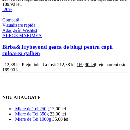
189,90 lei.
-20%
Compară
Vizualizare rapidă
Adaugă în Wishlist
ALEGE MARIMEA
Birba&Trybeyond geaca de blugi pentru copii
culoarea galben
212,38
lei
Prețul inițial a fost: 212,38 lei.
169,90
lei
Prețul curent este:
169,90 lei.
NOU ADAUGATE
Miere de Tei 250g
15,00
lei
Miere de Tei 350g
23,00
lei
Miere de Tei 1000g
35,00
lei