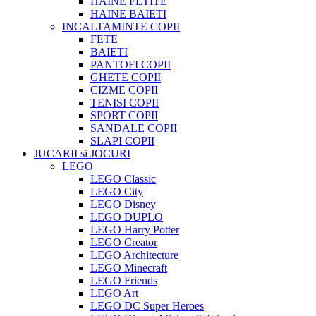
HAINE FETITE
HAINE BAIETI
INCALTAMINTE COPII
FETE
BAIETI
PANTOFI COPII
GHETE COPII
CIZME COPII
TENISI COPII
SPORT COPII
SANDALE COPII
SLAPI COPII
JUCARII si JOCURI
LEGO
LEGO Classic
LEGO City
LEGO Disney
LEGO DUPLO
LEGO Harry Potter
LEGO Creator
LEGO Architecture
LEGO Minecraft
LEGO Friends
LEGO Art
LEGO DC Super Heroes