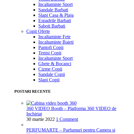
Incaltaminte Sport
Sandale Barbati
Slapi Casa & Plaja
Espadrile Barbati
Saboti Barbati
Copii
Oferte
Incaltaminte Fete
Incaltaminte Baieti
Pantofi Copii
Tenisi Copii
Incaltaminte Sport
Ghete & Bocanci
Cizme Copii
Sandale Copii
Slapi Copii
POSTARI RECENTE
360 VIDEO Booth – Platforma 360 VIDEO de
Inchiriat
30 martie 2022
1 Comment
PERFUMARTE – Parfumuri pentru Camera si