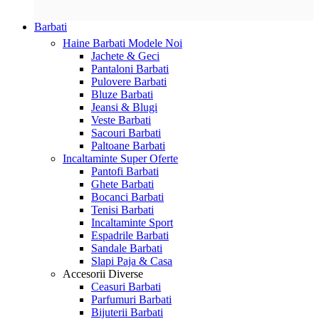
Barbati
Haine Barbati
Modele Noi
Jachete & Geci
Pantaloni Barbati
Pulovere Barbati
Bluze Barbati
Jeansi & Blugi
Veste Barbati
Sacouri Barbati
Paltoane Barbati
Incaltaminte
Super Oferte
Pantofi Barbati
Ghete Barbati
Bocanci Barbati
Tenisi Barbati
Incaltaminte Sport
Espadrile Barbati
Sandale Barbati
Slapi Paja & Casa
Accesorii
Diverse
Ceasuri Barbati
Parfumuri Barbati
Bijuterii Barbati