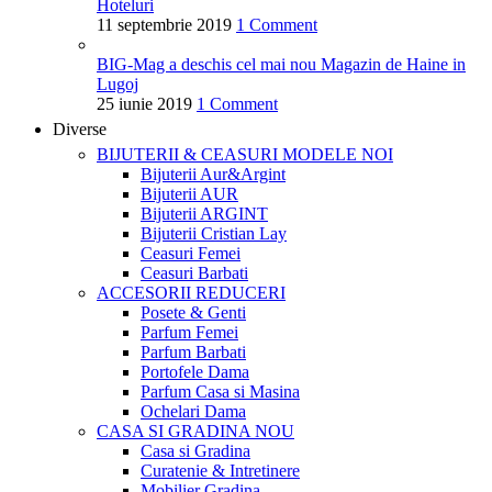
Hoteluri
11 septembrie 2019
1 Comment
BIG-Mag a deschis cel mai nou Magazin de Haine in
Lugoj
25 iunie 2019
1 Comment
Diverse
BIJUTERII & CEASURI
MODELE NOI
Bijuterii Aur&Argint
Bijuterii AUR
Bijuterii ARGINT
Bijuterii Cristian Lay
Ceasuri Femei
Ceasuri Barbati
ACCESORII
REDUCERI
Posete & Genti
Parfum Femei
Parfum Barbati
Portofele Dama
Parfum Casa si Masina
Ochelari Dama
CASA SI GRADINA
NOU
Casa si Gradina
Curatenie & Intretinere
Mobilier Gradina