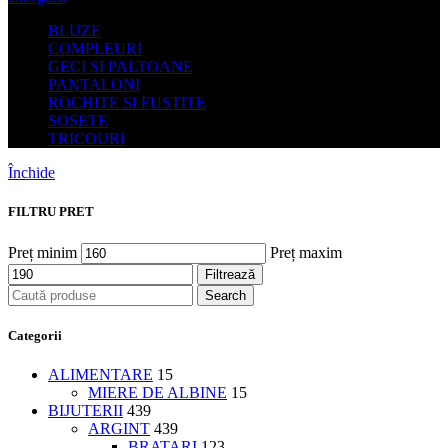
BLUZE
COMPLEURI
GECI SI PALTOANE
PANTALONI
ROCHITE SI FUSTITE
SOSETE
TRICOURI
Închide
FILTRU PRET
Preț minim
Preț maxim
Filtrează
Search
Categorii
ALIMENTARE
15
MIERE DE ALBINE
15
BIJUTERII
439
ARGINT
439
BRATARI
123