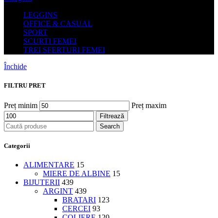
LEGGINS
OFFICE & CASUAL
SPORT
SCURTI FEMEI
TREI SFERTURI FEMEI
Închide
FILTRU PRET
Preț minim
Preț maxim
Filtrează
Search
Categorii
ALIMENTARE
15
MIERE DE ALBINE
15
BIJUTERII
439
ARGINT
439
BRATARI
123
CERCEI
93
COLIERE
120