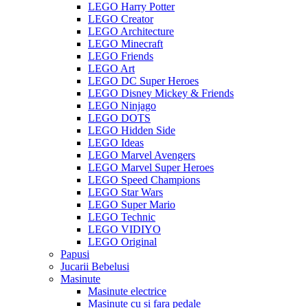
LEGO Harry Potter
LEGO Creator
LEGO Architecture
LEGO Minecraft
LEGO Friends
LEGO Art
LEGO DC Super Heroes
LEGO Disney Mickey & Friends
LEGO Ninjago
LEGO DOTS
LEGO Hidden Side
LEGO Ideas
LEGO Marvel Avengers
LEGO Marvel Super Heroes
LEGO Speed Champions
LEGO Star Wars
LEGO Super Mario
LEGO Technic
LEGO VIDIYO
LEGO Original
Papusi
Jucarii Bebelusi
Masinute
Masinute electrice
Masinute cu si fara pedale