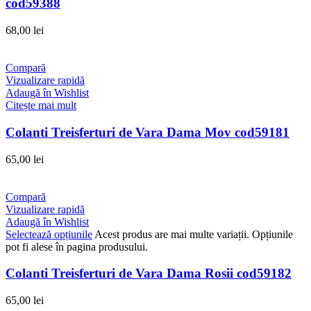
cod59388
68,00
lei
Compară
Vizualizare rapidă
Adaugă în Wishlist
Citește mai mult
Colanti Treisferturi de Vara Dama Mov cod59181
65,00
lei
Compară
Vizualizare rapidă
Adaugă în Wishlist
Selectează opțiunile
Acest produs are mai multe variații. Opțiunile
pot fi alese în pagina produsului.
Colanti Treisferturi de Vara Dama Rosii cod59182
65,00
lei