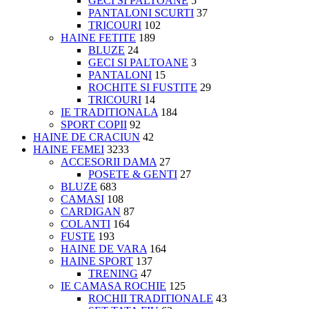
GECI SI PALTOANE
5
PANTALONI SCURTI
37
TRICOURI
102
HAINE FETITE
189
BLUZE
24
GECI SI PALTOANE
3
PANTALONI
15
ROCHITE SI FUSTITE
29
TRICOURI
14
IE TRADITIONALA
184
SPORT COPII
92
HAINE DE CRACIUN
42
HAINE FEMEI
3233
ACCESORII DAMA
27
POSETE & GENTI
27
BLUZE
683
CAMASI
108
CARDIGAN
87
COLANTI
164
FUSTE
193
HAINE DE VARA
164
HAINE SPORT
137
TRENING
47
IE CAMASA ROCHIE
125
ROCHII TRADITIONALE
43