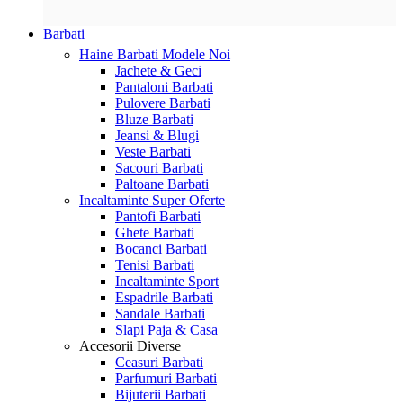
Barbati
Haine Barbati
Modele Noi
Jachete & Geci
Pantaloni Barbati
Pulovere Barbati
Bluze Barbati
Jeansi & Blugi
Veste Barbati
Sacouri Barbati
Paltoane Barbati
Incaltaminte
Super Oferte
Pantofi Barbati
Ghete Barbati
Bocanci Barbati
Tenisi Barbati
Incaltaminte Sport
Espadrile Barbati
Sandale Barbati
Slapi Paja & Casa
Accesorii
Diverse
Ceasuri Barbati
Parfumuri Barbati
Bijuterii Barbati