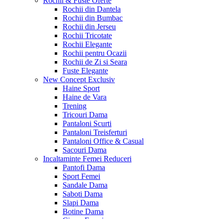
Rochii & Fuste
Oferte
Rochii din Dantela
Rochii din Bumbac
Rochii din Jerseu
Rochii Tricotate
Rochii Elegante
Rochii pentru Ocazii
Rochii de Zi si Seara
Fuste Elegante
New Concept
Exclusiv
Haine Sport
Haine de Vara
Trening
Tricouri Dama
Pantaloni Scurti
Pantaloni Treisferturi
Pantaloni Office & Casual
Sacouri Dama
Incaltaminte Femei
Reduceri
Pantofi Dama
Sport Femei
Sandale Dama
Saboti Dama
Slapi Dama
Botine Dama