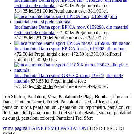
Incaltaminte Dama sport EPICA albi, 6159290, din material
textil si piele naturala
514,35
lei
Prețul inițial a fost:
514,35 lei.
381,00
lei
Prețul curent este: 381,00 lei.
Incaltaminte Dama sport EPICA mov, 6159290, din material
textil si piele naturala
514,35
lei
Prețul inițial a fost:
514,35 lei.
381,00
lei
Prețul curent este: 381,00 lei.
Incaltaminte Dama sport EPICA fucsia, 615908, din nabuc
472,50
lei
Prețul inițial a fost: 472,50 lei.
350,00
lei
Prețul
curent este: 350,00 lei.
Incaltaminte Dama sport GRYXX maro, P5077, din piele
naturala
673,65
lei
Prețul inițial a fost:
673,65 lei.
499,00
lei
Prețul curent este: 499,00 lei.
Trei Sferturi, Pantaloni, Vara, Pantaloni de Plaja, Bumbac, Pantaloni
Dana, Pantaloni scurti, Femei, Pantaloni clasici, office, casual,
pantaloni birou, pantaloni uni, pantaloni cu imprimeuri, pantaloni cu
flori, pantaloni pana, pantaloni trei sferturi, elastici, strâmți, pantaloni
cu dungi, pantaloni colorați, Pantaloni Trei Sfert
Prima pagină
HAINE FEMEI
PANTALONI
TREI SFERTURI
FEMEI