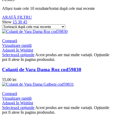
Afișez toate cele 10 rezultate
Sortat după cele mai recente
ARATĂ FILTRU
Show
15
30
45
Compară
Vizualizare rapidă
Adaugă în Wishlist
Selectează opțiunile
Acest produs are mai multe variații. Opțiunile
pot fi alese în pagina produsului.
Colanti de Vara Dama Roz cod59830
55,00
lei
Compară
Vizualizare rapidă
Adaugă în Wishlist
Selectează opțiunile
Acest produs are mai multe variații. Opțiunile
pot fi alese în pagina produsului.