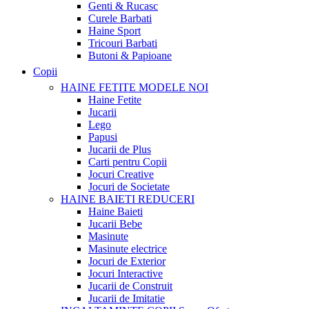
Genti & Rucasc
Curele Barbati
Haine Sport
Tricouri Barbati
Butoni & Papioane
Copii
HAINE FETITE
MODELE NOI
Haine Fetite
Jucarii
Lego
Papusi
Jucarii de Plus
Carti pentru Copii
Jocuri Creative
Jocuri de Societate
HAINE BAIETI
REDUCERI
Haine Baieti
Jucarii Bebe
Masinute
Masinute electrice
Jocuri de Exterior
Jocuri Interactive
Jucarii de Construit
Jucarii de Imitatie