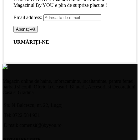
Magazinul By YOU e plin de surprize placute !
Email address:
URMĂRIȚI-NE
Magazin online de haine, imbracaminte, incaltaminte, pentru femei,
barbati si copii. Oferte la Ceasuri, Bijuterii, Accesorii si Decoratiuni
Casa si Gradina
Str. N.Balcescu, nr. 22, Lugoj
Tel: 0722 584 931
E-mail: comenzi(@)byyou.ro
POSTARI RECENTE