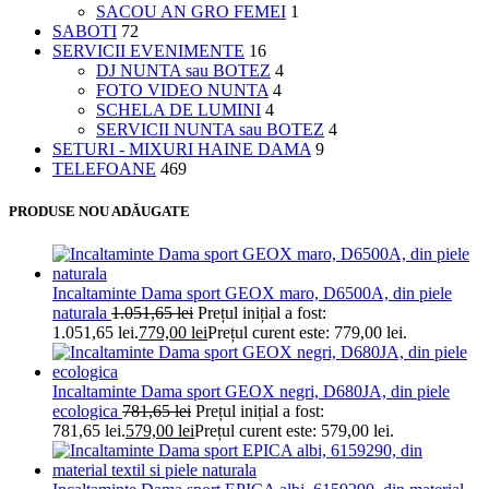
SACOU AN GRO FEMEI
1
SABOTI
72
SERVICII EVENIMENTE
16
DJ NUNTA sau BOTEZ
4
FOTO VIDEO NUNTA
4
SCHELA DE LUMINI
4
SERVICII NUNTA sau BOTEZ
4
SETURI - MIXURI HAINE DAMA
9
TELEFOANE
469
PRODUSE NOU ADĂUGATE
Incaltaminte Dama sport GEOX maro, D6500A, din piele
naturala
1.051,65
lei
Prețul inițial a fost:
1.051,65 lei.
779,00
lei
Prețul curent este: 779,00 lei.
Incaltaminte Dama sport GEOX negri, D680JA, din piele
ecologica
781,65
lei
Prețul inițial a fost:
781,65 lei.
579,00
lei
Prețul curent este: 579,00 lei.