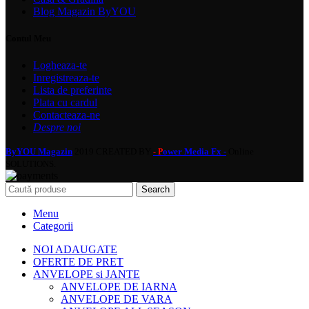
Blog Magazin ByYOU
Contul Meu
Logheaza-te
Inregistreaza-te
Lista de preferinte
Plata cu cardul
Contacteaza-ne
Despre noi
ByYOU Magazin
2019 CREATED BY
ower Media Fx -
Online
- P
SOLUTIONS.
Search
Menu
Categorii
NOI ADAUGATE
OFERTE DE PRET
ANVELOPE si JANTE
ANVELOPE DE IARNA
ANVELOPE DE VARA