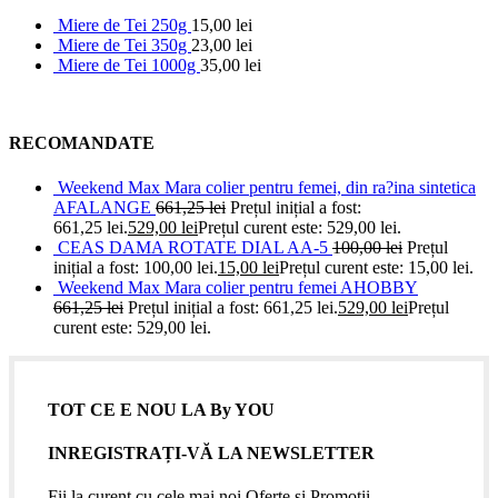
Miere de Tei 250g
15,00
lei
Miere de Tei 350g
23,00
lei
Miere de Tei 1000g
35,00
lei
RECOMANDATE
Weekend Max Mara colier pentru femei, din ra?ina sintetica
AFALANGE
661,25
lei
Prețul inițial a fost:
661,25 lei.
529,00
lei
Prețul curent este: 529,00 lei.
CEAS DAMA ROTATE DIAL AA-5
100,00
lei
Prețul
inițial a fost: 100,00 lei.
15,00
lei
Prețul curent este: 15,00 lei.
Weekend Max Mara colier pentru femei AHOBBY
661,25
lei
Prețul inițial a fost: 661,25 lei.
529,00
lei
Prețul
curent este: 529,00 lei.
TOT CE E NOU LA By YOU
INREGISTRAȚI-VĂ LA NEWSLETTER
Fii la curent cu cele mai noi Oferte si Promotii.