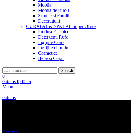
Mobila
Mobila de Birou
Scaune si Fotolii
Decoratiuni
CURATAT & SPALAT
Super Oferte
Produse Casnice
Detergenti Rufe
Ingrijire Corp
Ingrijirea Parului
Cosmetice
Bebe si Copii
Search
0
0
items
0,00
lei
Menu
0
items
TREI SFERTURI FEMEI
Categorii