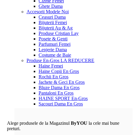
Cizme Femei
Ghete Dama
Accesorii
Modele Noi
Ceasuri Dama
Bijuterii Femei
Bijuterii Au & Ag
Produse Cristian Lay
Posete & Genti
Parfumuri Femei
Lenjerie Dama
Costume de Baie
Produse En-Gros
LA REDUCERE
Haine Femei
Haine Copii En Gros
Rochii En Gros
Jachete & Geci En Gros
Bluze Dama En Gros
Pantaloni En Gros
HAINE SPORT En-Gros
Sacouri Dama En Gros
Alege produsele de la Magazinul
ByYOU
la cele mai bune
preturi.