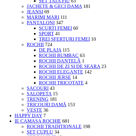
SET TATA FIU
63
JACHETE & GECI DAMA
181
JEANSI
69
MARIMI MARI
111
PANTALONI
347
SCURTI FEMEI
60
SPORT
41
TREI SFERTURI FEMEI
10
ROCHII
724
DE PLAJA
115
ROCHII BUMBAC
63
ROCHII DANTELĂ
1
ROCHII DE ZI SI DE SEARA
23
ROCHII ELEGANTE
142
ROCHII JERSE
14
ROCHII TRICOTATE
4
SACOURI
43
SALOPETA
15
TRENING
181
TRICOURI DAMĂ
153
VESTE
36
HAPPY DAY
7
IE CAMASA ROCHIE
681
ROCHII TRADITIONALE
198
SET CUPLU
34