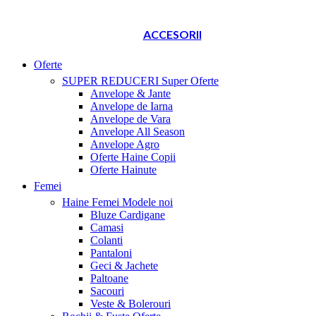
ACCESORII
Oferte
SUPER REDUCERI
Super Oferte
Anvelope & Jante
Anvelope de Iarna
Anvelope de Vara
Anvelope All Season
Anvelope Agro
Oferte Haine Copii
Oferte Hainute
Femei
Haine Femei
Modele noi
Bluze Cardigane
Camasi
Colanti
Pantaloni
Geci & Jachete
Paltoane
Sacouri
Veste & Bolerouri