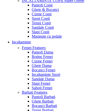
INCALTAMINTE COPII
Super Oferte
Pantofi Copii
Ghete & Bocanci
Cizme Copii
Sport Copii
Tenisi Copii
Sandale Copii
Slapi Copii
Masinute cu pedale
Incaltaminte
Femei
Features
Pantofi Dama
Botine Femei
Cizme Femei
Ghete Dama
Bocanci Femei
Incaltaminte Sport
Sandale Dama
Slapi Femei
Saboti Femei
Barbati
Features
Pantofi Barbati
Ghete Barbati
Bocanci Barbati
Tenisi Barbati