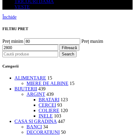
TRICOURI DAMĂ
VESTE
Închide
FILTRU PRET
Preț minim
Preț maxim
Filtrează
Search
Categorii
ALIMENTARE
15
MIERE DE ALBINE
15
BIJUTERII
439
ARGINT
439
BRATARI
123
CERCEI
93
COLIERE
120
INELE
103
CASA SI GRADINA
447
BANCI
34
DECORATIUNI
50