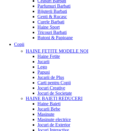
Ceasuri Barbati
Parfumuri Barbati
Bijuterii Barbati
Genti & Rucasc
Curele Barbati
Haine Sport
Tricouri Barbati
Butoni & Papioane
Copii
HAINE FETITE
MODELE NOI
Haine Fetite
Jucarii
Lego
Papusi
Jucarii de Plus
Carti pentru Copii
Jocuri Creative
Jocuri de Societate
HAINE BAIETI
REDUCERI
Haine Baieti
Jucarii Bebe
Masinute
Masinute electrice
Jocuri de Exterior
Jocuri Interactive