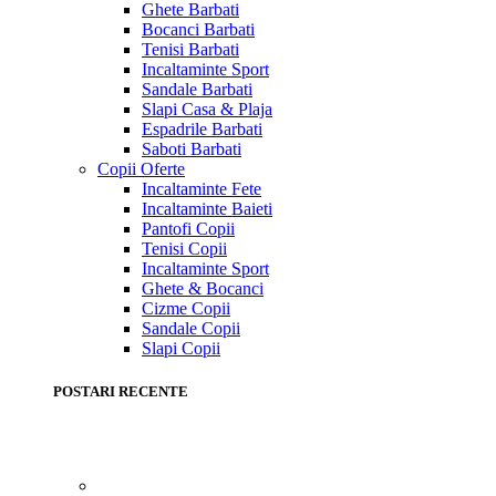
Ghete Barbati
Bocanci Barbati
Tenisi Barbati
Incaltaminte Sport
Sandale Barbati
Slapi Casa & Plaja
Espadrile Barbati
Saboti Barbati
Copii
Oferte
Incaltaminte Fete
Incaltaminte Baieti
Pantofi Copii
Tenisi Copii
Incaltaminte Sport
Ghete & Bocanci
Cizme Copii
Sandale Copii
Slapi Copii
POSTARI RECENTE