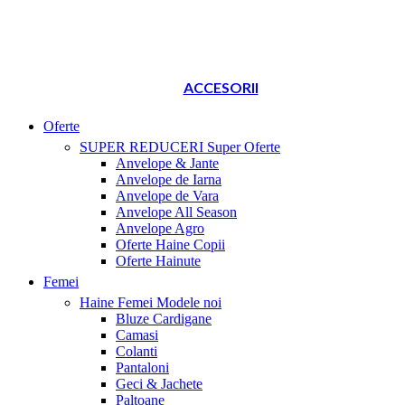
ACCESORII
Oferte
SUPER REDUCERI
Super Oferte
Anvelope & Jante
Anvelope de Iarna
Anvelope de Vara
Anvelope All Season
Anvelope Agro
Oferte Haine Copii
Oferte Hainute
Femei
Haine Femei
Modele noi
Bluze Cardigane
Camasi
Colanti
Pantaloni
Geci & Jachete
Paltoane