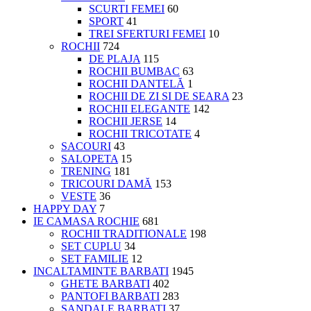
SCURTI FEMEI
60
SPORT
41
TREI SFERTURI FEMEI
10
ROCHII
724
DE PLAJA
115
ROCHII BUMBAC
63
ROCHII DANTELĂ
1
ROCHII DE ZI SI DE SEARA
23
ROCHII ELEGANTE
142
ROCHII JERSE
14
ROCHII TRICOTATE
4
SACOURI
43
SALOPETA
15
TRENING
181
TRICOURI DAMĂ
153
VESTE
36
HAPPY DAY
7
IE CAMASA ROCHIE
681
ROCHII TRADITIONALE
198
SET CUPLU
34
SET FAMILIE
12
INCALTAMINTE BARBATI
1945
GHETE BARBATI
402
PANTOFI BARBATI
283
SANDALE BARBATI
37