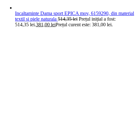
Incaltaminte Dama sport EPICA mov, 6159290, din material
textil si piele naturala
514,35
lei
Prețul inițial a fost:
514,35 lei.
381,00
lei
Prețul curent este: 381,00 lei.