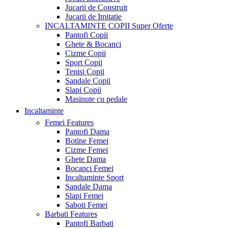
Jucarii de Construit
Jucarii de Imitatie
INCALTAMINTE COPII
Super Oferte
Pantofi Copii
Ghete & Bocanci
Cizme Copii
Sport Copii
Tenisi Copii
Sandale Copii
Slapi Copii
Masinute cu pedale
Incaltaminte
Femei
Features
Pantofi Dama
Botine Femei
Cizme Femei
Ghete Dama
Bocanci Femei
Incaltaminte Sport
Sandale Dama
Slapi Femei
Saboti Femei
Barbati
Features
Pantofi Barbati