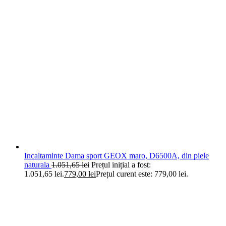
Incaltaminte Dama sport GEOX maro, D6500A, din piele
naturala
1.051,65
lei
Prețul inițial a fost:
1.051,65 lei.
779,00
lei
Prețul curent este: 779,00 lei.