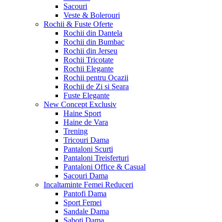
Sacouri
Veste & Bolerouri
Rochii & Fuste
Oferte
Rochii din Dantela
Rochii din Bumbac
Rochii din Jerseu
Rochii Tricotate
Rochii Elegante
Rochii pentru Ocazii
Rochii de Zi si Seara
Fuste Elegante
New Concept
Exclusiv
Haine Sport
Haine de Vara
Trening
Tricouri Dama
Pantaloni Scurti
Pantaloni Treisferturi
Pantaloni Office & Casual
Sacouri Dama
Incaltaminte Femei
Reduceri
Pantofi Dama
Sport Femei
Sandale Dama
Saboti Dama