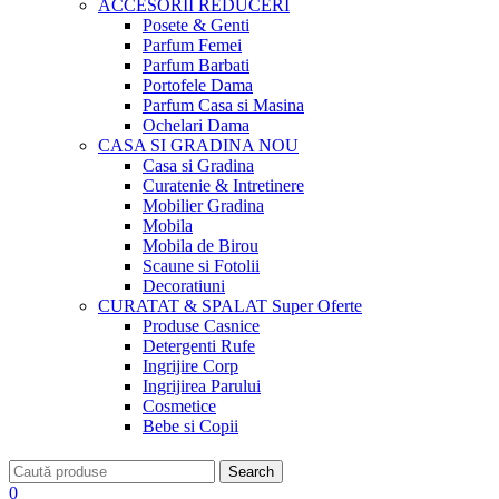
ACCESORII
REDUCERI
Posete & Genti
Parfum Femei
Parfum Barbati
Portofele Dama
Parfum Casa si Masina
Ochelari Dama
CASA SI GRADINA
NOU
Casa si Gradina
Curatenie & Intretinere
Mobilier Gradina
Mobila
Mobila de Birou
Scaune si Fotolii
Decoratiuni
CURATAT & SPALAT
Super Oferte
Produse Casnice
Detergenti Rufe
Ingrijire Corp
Ingrijirea Parului
Cosmetice
Bebe si Copii
Search
0