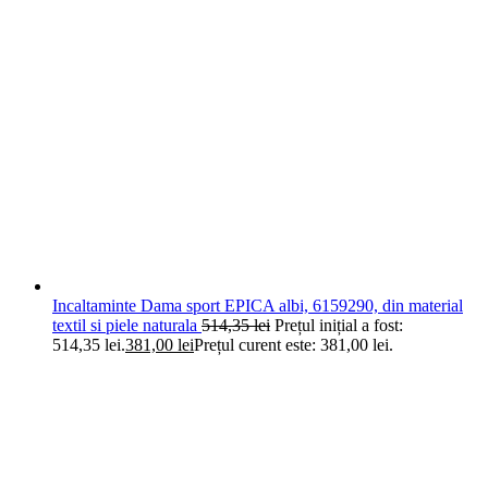
Incaltaminte Dama sport EPICA albi, 6159290, din material
textil si piele naturala
514,35
lei
Prețul inițial a fost:
514,35 lei.
381,00
lei
Prețul curent este: 381,00 lei.