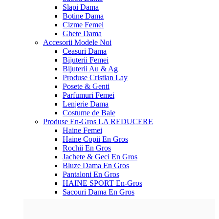
Slapi Dama
Botine Dama
Cizme Femei
Ghete Dama
Accesorii
Modele Noi
Ceasuri Dama
Bijuterii Femei
Bijuterii Au & Ag
Produse Cristian Lay
Posete & Genti
Parfumuri Femei
Lenjerie Dama
Costume de Baie
Produse En-Gros
LA REDUCERE
Haine Femei
Haine Copii En Gros
Rochii En Gros
Jachete & Geci En Gros
Bluze Dama En Gros
Pantaloni En Gros
HAINE SPORT En-Gros
Sacouri Dama En Gros