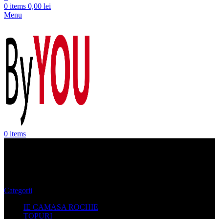
0
items
0,00
lei
Menu
0
items
TRENING
Categorii
IE CAMASA ROCHIE
TOPURI