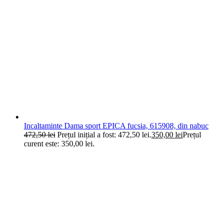
Incaltaminte Dama sport EPICA fucsia, 615908, din nabuc
472,50
lei
Prețul inițial a fost: 472,50 lei.
350,00
lei
Prețul
curent este: 350,00 lei.