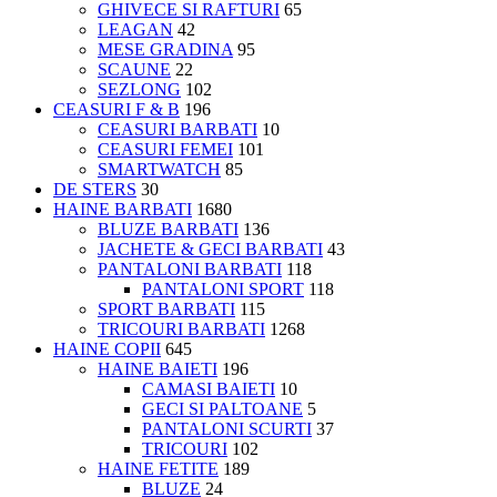
GHIVECE SI RAFTURI
65
LEAGAN
42
MESE GRADINA
95
SCAUNE
22
SEZLONG
102
CEASURI F & B
196
CEASURI BARBATI
10
CEASURI FEMEI
101
SMARTWATCH
85
DE STERS
30
HAINE BARBATI
1680
BLUZE BARBATI
136
JACHETE & GECI BARBATI
43
PANTALONI BARBATI
118
PANTALONI SPORT
118
SPORT BARBATI
115
TRICOURI BARBATI
1268
HAINE COPII
645
HAINE BAIETI
196
CAMASI BAIETI
10
GECI SI PALTOANE
5
PANTALONI SCURTI
37
TRICOURI
102
HAINE FETITE
189
BLUZE
24