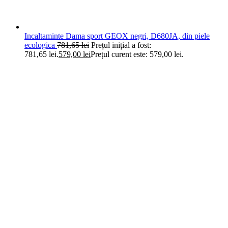
Incaltaminte Dama sport GEOX negri, D680JA, din piele
ecologica
781,65
lei
Prețul inițial a fost:
781,65 lei.
579,00
lei
Prețul curent este: 579,00 lei.