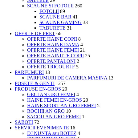
SALTELE
29
SCAUNE SI FOTOLII
260
FOTOLII
89
SCAUNE BAR
41
SCAUNE GAMING
33
TABURETE
31
OFERTE DE PRET
66
OFERTE HAINE COPII
8
OFERTE HAINE DAMA
4
OFERTE HAINE FEMEI
21
OFERTE HAINUTE COPII
25
OFERTE PANTALONI
2
OFERTE TRICOURI F
5
PARFUMURI
13
PARFUMURI DE CAMERA MASINA
13
POSETE & GENTI
1257
PRODUSE EN-GROS
20
GECI AN GRO FEMEI
4
HAINE FEMEI EN-GROS
20
HAINE SPORT AN GRO FEMEI
5
ROCHII AN GRO
10
SACOU AN GRO FEMEI
1
SABOTI
72
SERVICII EVENIMENTE
16
DJ NUNTA sau BOTEZ
4