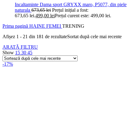
Incaltaminte Dama sport GRYXX maro, P5077, din piele
naturala
673,65
lei
Prețul inițial a fost:
673,65 lei.
499,00
lei
Prețul curent este: 499,00 lei.
Prima pagină
HAINE FEMEI
TRENING
Afișez 1 - 21 din 181 de rezultate
Sortat după cele mai recente
ARATĂ FILTRU
Show
15
30
45
-17%