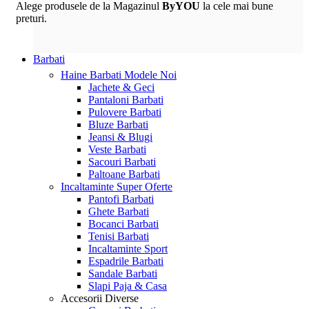
Alege produsele de la Magazinul
ByYOU
la cele mai bune
preturi.
Barbati
Haine Barbati
Modele Noi
Jachete & Geci
Pantaloni Barbati
Pulovere Barbati
Bluze Barbati
Jeansi & Blugi
Veste Barbati
Sacouri Barbati
Paltoane Barbati
Incaltaminte
Super Oferte
Pantofi Barbati
Ghete Barbati
Bocanci Barbati
Tenisi Barbati
Incaltaminte Sport
Espadrile Barbati
Sandale Barbati
Slapi Paja & Casa
Accesorii
Diverse