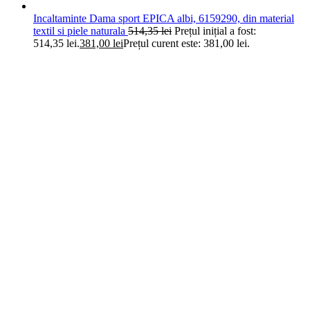
Incaltaminte Dama sport EPICA albi, 6159290, din material
textil si piele naturala
514,35
lei
Prețul inițial a fost:
514,35 lei.
381,00
lei
Prețul curent este: 381,00 lei.