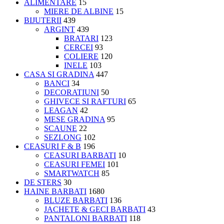
ALIMENTARE
15
MIERE DE ALBINE
15
BIJUTERII
439
ARGINT
439
BRATARI
123
CERCEI
93
COLIERE
120
INELE
103
CASA SI GRADINA
447
BANCI
34
DECORATIUNI
50
GHIVECE SI RAFTURI
65
LEAGAN
42
MESE GRADINA
95
SCAUNE
22
SEZLONG
102
CEASURI F & B
196
CEASURI BARBATI
10
CEASURI FEMEI
101
SMARTWATCH
85
DE STERS
30
HAINE BARBATI
1680
BLUZE BARBATI
136
JACHETE & GECI BARBATI
43
PANTALONI BARBATI
118