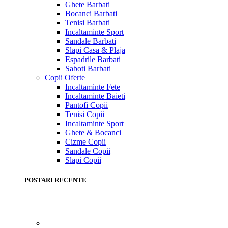
Ghete Barbati
Bocanci Barbati
Tenisi Barbati
Incaltaminte Sport
Sandale Barbati
Slapi Casa & Plaja
Espadrile Barbati
Saboti Barbati
Copii
Oferte
Incaltaminte Fete
Incaltaminte Baieti
Pantofi Copii
Tenisi Copii
Incaltaminte Sport
Ghete & Bocanci
Cizme Copii
Sandale Copii
Slapi Copii
POSTARI RECENTE