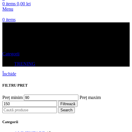
0
items
0,00
lei
Menu
0
items
TRENING
Categorii
TRENING
Închide
FILTRU PRET
Preț minim
Preț maxim
Filtrează
Search
Categorii