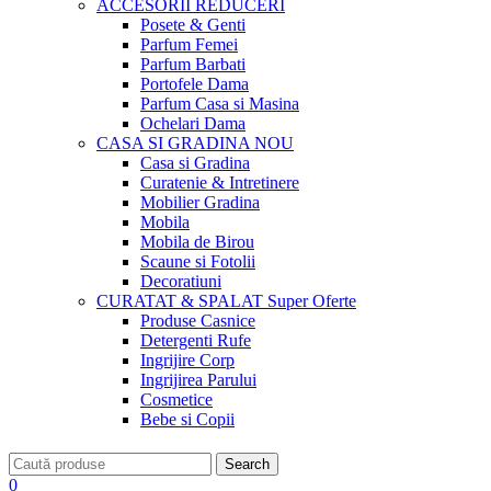
ACCESORII
REDUCERI
Posete & Genti
Parfum Femei
Parfum Barbati
Portofele Dama
Parfum Casa si Masina
Ochelari Dama
CASA SI GRADINA
NOU
Casa si Gradina
Curatenie & Intretinere
Mobilier Gradina
Mobila
Mobila de Birou
Scaune si Fotolii
Decoratiuni
CURATAT & SPALAT
Super Oferte
Produse Casnice
Detergenti Rufe
Ingrijire Corp
Ingrijirea Parului
Cosmetice
Bebe si Copii
Search
0