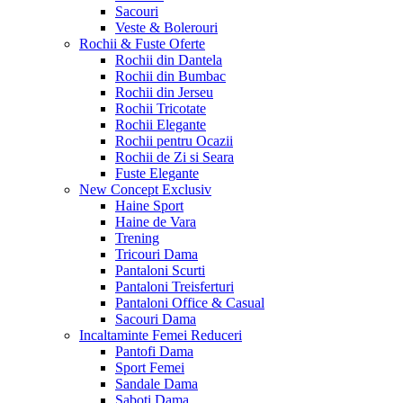
Sacouri
Veste & Bolerouri
Rochii & Fuste
Oferte
Rochii din Dantela
Rochii din Bumbac
Rochii din Jerseu
Rochii Tricotate
Rochii Elegante
Rochii pentru Ocazii
Rochii de Zi si Seara
Fuste Elegante
New Concept
Exclusiv
Haine Sport
Haine de Vara
Trening
Tricouri Dama
Pantaloni Scurti
Pantaloni Treisferturi
Pantaloni Office & Casual
Sacouri Dama
Incaltaminte Femei
Reduceri
Pantofi Dama
Sport Femei
Sandale Dama
Saboti Dama