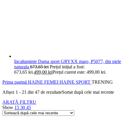
Incaltaminte Dama sport GRYXX maro, P5077, din piele
naturala
673,65
lei
Prețul inițial a fost:
673,65 lei.
499,00
lei
Prețul curent este: 499,00 lei.
Prima pagină
HAINE FEMEI
HAINE SPORT
TRENING
Afișez 1 - 21 din 47 de rezultate
Sortat după cele mai recente
ARATĂ FILTRU
Show
15
30
45