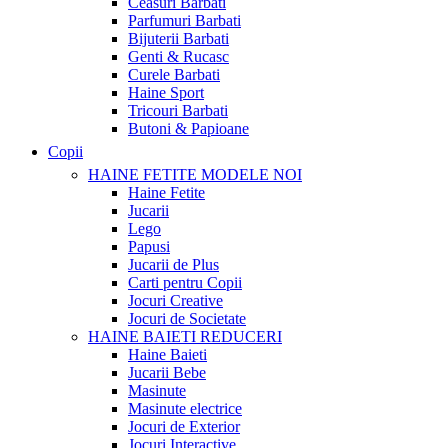
Ceasuri Barbati
Parfumuri Barbati
Bijuterii Barbati
Genti & Rucasc
Curele Barbati
Haine Sport
Tricouri Barbati
Butoni & Papioane
Copii
HAINE FETITE
MODELE NOI
Haine Fetite
Jucarii
Lego
Papusi
Jucarii de Plus
Carti pentru Copii
Jocuri Creative
Jocuri de Societate
HAINE BAIETI
REDUCERI
Haine Baieti
Jucarii Bebe
Masinute
Masinute electrice
Jocuri de Exterior
Jocuri Interactive