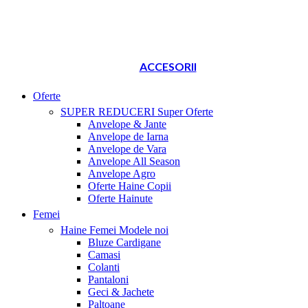
ACCESORII
Oferte
SUPER REDUCERI
Super Oferte
Anvelope & Jante
Anvelope de Iarna
Anvelope de Vara
Anvelope All Season
Anvelope Agro
Oferte Haine Copii
Oferte Hainute
Femei
Haine Femei
Modele noi
Bluze Cardigane
Camasi
Colanti
Pantaloni
Geci & Jachete
Paltoane