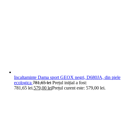
Incaltaminte Dama sport GEOX negri, D680JA, din piele
ecologica
781,65
lei
Prețul inițial a fost:
781,65 lei.
579,00
lei
Prețul curent este: 579,00 lei.