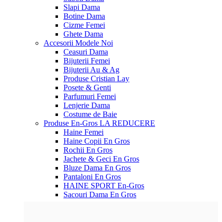
Slapi Dama
Botine Dama
Cizme Femei
Ghete Dama
Accesorii
Modele Noi
Ceasuri Dama
Bijuterii Femei
Bijuterii Au & Ag
Produse Cristian Lay
Posete & Genti
Parfumuri Femei
Lenjerie Dama
Costume de Baie
Produse En-Gros
LA REDUCERE
Haine Femei
Haine Copii En Gros
Rochii En Gros
Jachete & Geci En Gros
Bluze Dama En Gros
Pantaloni En Gros
HAINE SPORT En-Gros
Sacouri Dama En Gros