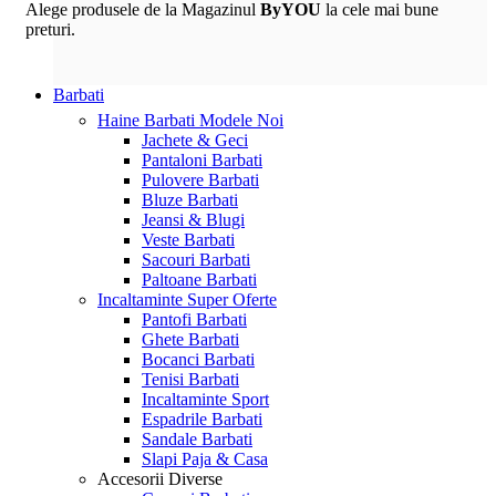
Alege produsele de la Magazinul
ByYOU
la cele mai bune
preturi.
Barbati
Haine Barbati
Modele Noi
Jachete & Geci
Pantaloni Barbati
Pulovere Barbati
Bluze Barbati
Jeansi & Blugi
Veste Barbati
Sacouri Barbati
Paltoane Barbati
Incaltaminte
Super Oferte
Pantofi Barbati
Ghete Barbati
Bocanci Barbati
Tenisi Barbati
Incaltaminte Sport
Espadrile Barbati
Sandale Barbati
Slapi Paja & Casa
Accesorii
Diverse