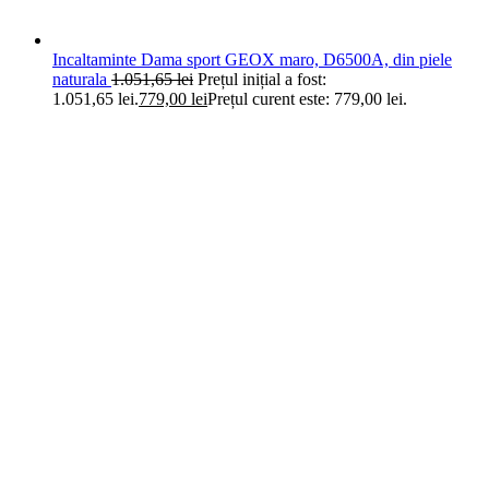
Incaltaminte Dama sport GEOX maro, D6500A, din piele
naturala
1.051,65
lei
Prețul inițial a fost:
1.051,65 lei.
779,00
lei
Prețul curent este: 779,00 lei.