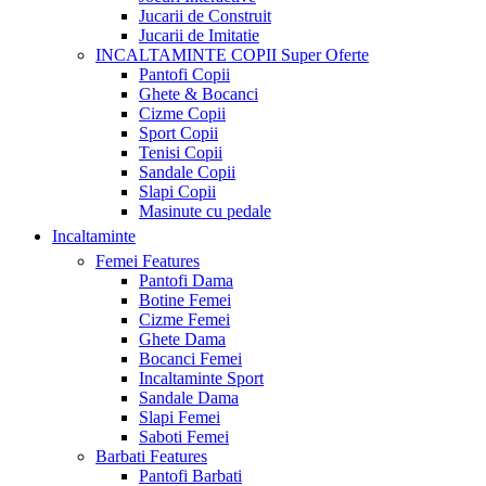
Jucarii de Construit
Jucarii de Imitatie
INCALTAMINTE COPII
Super Oferte
Pantofi Copii
Ghete & Bocanci
Cizme Copii
Sport Copii
Tenisi Copii
Sandale Copii
Slapi Copii
Masinute cu pedale
Incaltaminte
Femei
Features
Pantofi Dama
Botine Femei
Cizme Femei
Ghete Dama
Bocanci Femei
Incaltaminte Sport
Sandale Dama
Slapi Femei
Saboti Femei
Barbati
Features
Pantofi Barbati