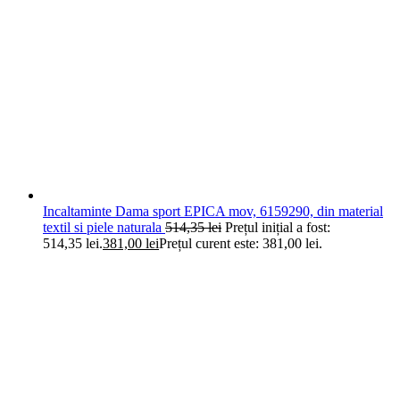
Incaltaminte Dama sport EPICA mov, 6159290, din material
textil si piele naturala
514,35
lei
Prețul inițial a fost:
514,35 lei.
381,00
lei
Prețul curent este: 381,00 lei.