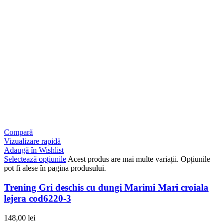
Compară
Vizualizare rapidă
Adaugă în Wishlist
Selectează opțiunile
Acest produs are mai multe variații. Opțiunile
pot fi alese în pagina produsului.
Trening Gri deschis cu dungi Marimi Mari croiala
lejera cod6220-3
148,00
lei