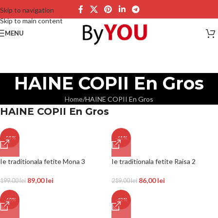
Skip to navigation
Skip to main content
MENU
HAINE COPII En Gros
Home
HAINE COPII En Gros
HAINE COPII En Gros
-55%
-61%
Ie traditionala fetite Mona 3
Ie traditionala fetite Raisa 2
89,00
lei
86,00
lei
199,00
lei
219,00
lei
-60%
-42%