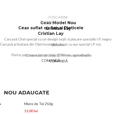
FOSCARINI
ANDERSEN
Ceas Model Nou
Ceas suflat cu Aur si Pieticele
Cristian Lay
Cristian Lay
Carcasă Otel special cu un design t
eșit si placare specială I.P.
negru-
Carcasă și bratara din Oțel inoxidabil placat cu aur special I.P. roz.
albastru
.
Pietre pretioase pe carcasă. Ø 35 mm. aproximativ
Curea solid din Oțel.
Ø 44 mm.
aproximativ
COMANDĂ
COMANDĂ
NOU ADAUGATE
Miere de Tei 250g
15,00
lei