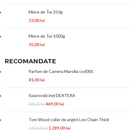
Miere de Tei 350g
23,00
lei
Miere de Tei 1000g
35,00
lei
RECOMANDATE
Parfum de Camera Marsilia cod001
81,00
lei
Swarovski inel DEXTERA
469,00
lei
586,25
lei
Tom Wood colier de argint Lee Chain Thick
1.289,00
lei
1.611,25
lei