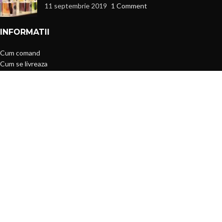
11 septembrie 2019
1 Comment
INFORMATII
Cum comand
Cum se livreaza
Termeni si conditii
Metode de plata
Returnari
Politica de confidentialitate
MENIU
Toate produsele
Produse en-gros
Oferte si reduceri
Accesorii & Bijuterii
Casa & Gradina
Blog Magazin ByYOU