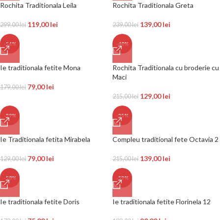
Rochita Traditionala Leila
Rochita Traditionala Greta
119,00
lei
139,00
lei
299,00
lei
239,00
lei
-56%
-40%
Ie traditionala fetite Mona
Rochita Traditionala cu broderie cu
Maci
79,00
lei
179,00
lei
129,00
lei
215,00
lei
-39%
-35%
Ie Traditionala fetita Mirabela
Compleu traditional fete Octavia 2
79,00
lei
139,00
lei
129,00
lei
215,00
lei
-58%
-52%
Ie traditionala fetite Doris
Ie traditionala fetite Florinela 12