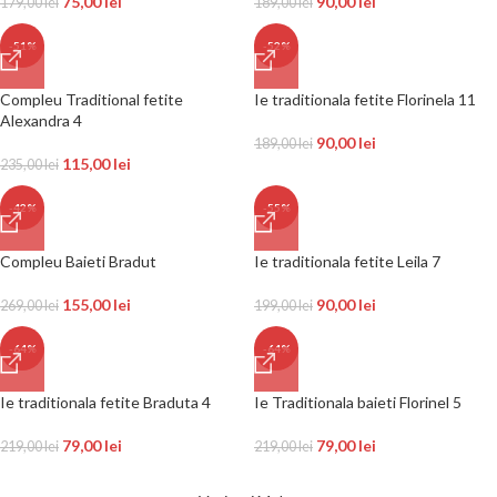
75,00
lei
90,00
lei
179,00
lei
189,00
lei
-51%
-52%
Compleu Traditional fetite
Ie traditionala fetite Florinela 11
Alexandra 4
90,00
lei
189,00
lei
115,00
lei
235,00
lei
-42%
-55%
Compleu Baieti Bradut
Ie traditionala fetite Leila 7
155,00
lei
90,00
lei
269,00
lei
199,00
lei
-64%
-64%
Ie traditionala fetite Braduta 4
Ie Traditionala baieti Florinel 5
79,00
lei
79,00
lei
219,00
lei
219,00
lei