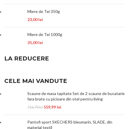
Miere de Tei 350g
23,00
lei
Miere de Tei 1000g
35,00
lei
LA REDUCERE
CELE MAI VANDUTE
Scaune de masa tapitate Set de 2 scaune de bucatarie
fara brate cu picioare din otel pentru living
559,99
lei
716,79
lei
Pantofi sport SKECHERS bleumarin, SLADE, din
material textil