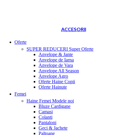
ACCESORII
Oferte
SUPER REDUCERI
Super Oferte
Anvelope & Jante
Anvelope de Iarna
Anvelope de Vara
Anvelope All Season
Anvelope Agro
Oferte Haine Copii
Oferte Hainute
Femei
Haine Femei
Modele noi
Bluze Cardigane
Camasi
Colanti
Pantaloni
Geci & Jachete
Paltoane