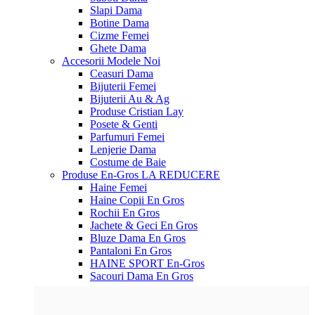
Slapi Dama
Botine Dama
Cizme Femei
Ghete Dama
Accesorii
Modele Noi
Ceasuri Dama
Bijuterii Femei
Bijuterii Au & Ag
Produse Cristian Lay
Posete & Genti
Parfumuri Femei
Lenjerie Dama
Costume de Baie
Produse En-Gros
LA REDUCERE
Haine Femei
Haine Copii En Gros
Rochii En Gros
Jachete & Geci En Gros
Bluze Dama En Gros
Pantaloni En Gros
HAINE SPORT En-Gros
Sacouri Dama En Gros