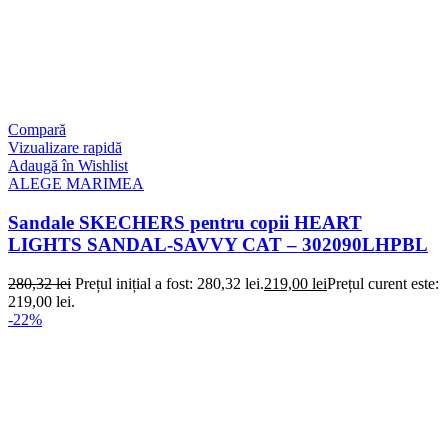
Compară
Vizualizare rapidă
Adaugă în Wishlist
ALEGE MARIMEA
Sandale SKECHERS pentru copii HEART
LIGHTS SANDAL-SAVVY CAT – 302090LHPBL
280,32
lei
Prețul inițial a fost: 280,32 lei.
219,00
lei
Prețul curent este:
219,00 lei.
-22%