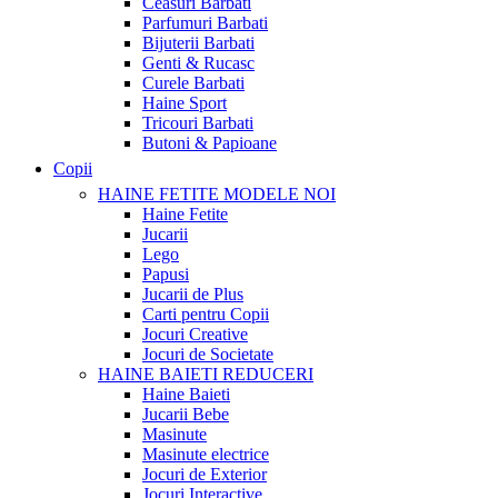
Ceasuri Barbati
Parfumuri Barbati
Bijuterii Barbati
Genti & Rucasc
Curele Barbati
Haine Sport
Tricouri Barbati
Butoni & Papioane
Copii
HAINE FETITE
MODELE NOI
Haine Fetite
Jucarii
Lego
Papusi
Jucarii de Plus
Carti pentru Copii
Jocuri Creative
Jocuri de Societate
HAINE BAIETI
REDUCERI
Haine Baieti
Jucarii Bebe
Masinute
Masinute electrice
Jocuri de Exterior
Jocuri Interactive