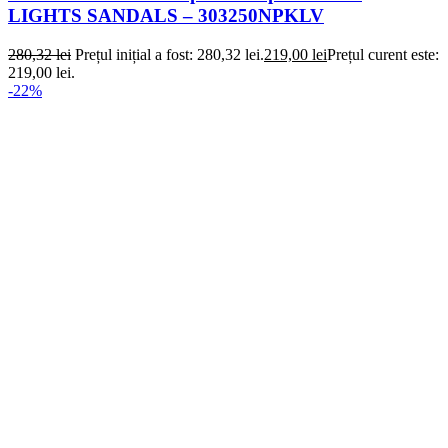
LIGHTS SANDALS – 303250NPKLV
280,32
lei
Prețul inițial a fost: 280,32 lei.
219,00
lei
Prețul curent este:
219,00 lei.
-22%