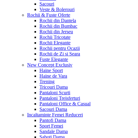
Sacouri
Veste & Bolerouri
Rochii & Fuste
Oferte
Rochii din Dantela
Rochii din Bumbac
Rochii din Jerseu
Rochii Tricotate
Rochii Elegante
Rochii pentru Ocazii
Rochii de Zi si Seara
Fuste Elegante
New Concept
Exclusiv
Haine Sport
Haine de Vara
Trening
Tricouri Dama
Pantaloni Scurti
Pantaloni Treisferturi
Pantaloni Office & Casual
Sacouri Dama
Incaltaminte Femei
Reduceri
Pantofi Dama
Sport Femei
Sandale Dama
Saboti Dama