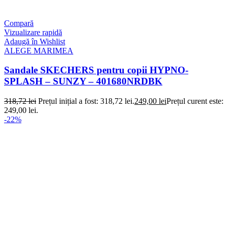
Compară
Vizualizare rapidă
Adaugă în Wishlist
ALEGE MARIMEA
Sandale SKECHERS pentru copii HYPNO-
SPLASH – SUNZY – 401680NRDBK
318,72
lei
Prețul inițial a fost: 318,72 lei.
249,00
lei
Prețul curent este:
249,00 lei.
-22%