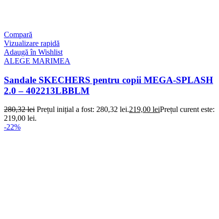
Compară
Vizualizare rapidă
Adaugă în Wishlist
ALEGE MARIMEA
Sandale SKECHERS pentru copii MEGA-SPLASH
2.0 – 402213LBBLM
280,32
lei
Prețul inițial a fost: 280,32 lei.
219,00
lei
Prețul curent este:
219,00 lei.
-22%