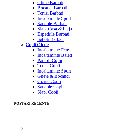
Ghete Barbati
Bocanci Barbati
Tenisi Barbati
Incaltaminte Sport
Sandale Barbati
Slapi Casa & Plaja
Espadrile Barbati
Saboti Barbati
Copii
Oferte
Incaltaminte Fete
Incaltaminte Baieti
Pantofi Copii
Tenisi Copii
Incaltaminte Sport
Ghete & Bocanci
Cizme Copii
Sandale Copii
Slapi Copii
POSTARI RECENTE