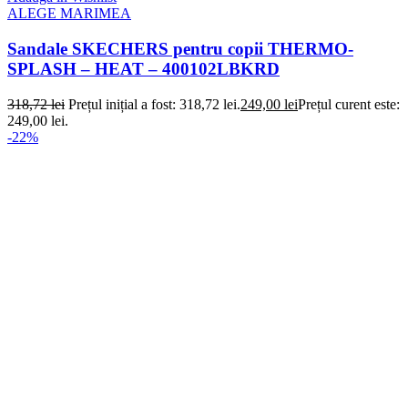
ALEGE MARIMEA
Sandale SKECHERS pentru copii THERMO-
SPLASH – HEAT – 400102LBKRD
318,72
lei
Prețul inițial a fost: 318,72 lei.
249,00
lei
Prețul curent este:
249,00 lei.
-22%