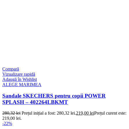
Compară
Vizualizare rapidă
Adaugă în Wishlist
ALEGE MARIMEA
Sandale SKECHERS pentru copii POWER
SPLASH – 402264LBKMT
280,32
lei
Prețul inițial a fost: 280,32 lei.
219,00
lei
Prețul curent este:
219,00 lei.
-22%