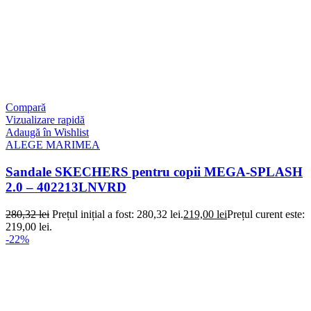
Compară
Vizualizare rapidă
Adaugă în Wishlist
ALEGE MARIMEA
Sandale SKECHERS pentru copii MEGA-SPLASH
2.0 – 402213LNVRD
280,32
lei
Prețul inițial a fost: 280,32 lei.
219,00
lei
Prețul curent este:
219,00 lei.
-22%