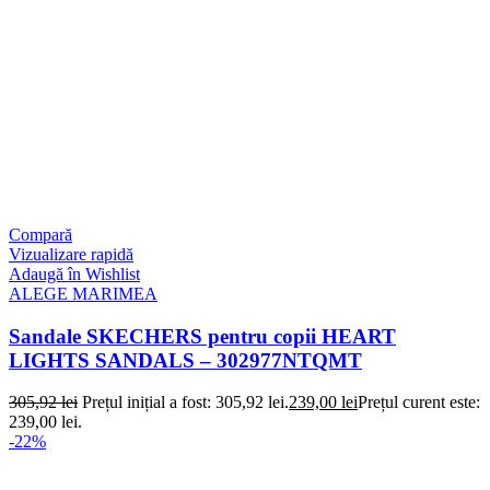
Compară
Vizualizare rapidă
Adaugă în Wishlist
ALEGE MARIMEA
Sandale SKECHERS pentru copii HEART
LIGHTS SANDALS – 302977NTQMT
305,92
lei
Prețul inițial a fost: 305,92 lei.
239,00
lei
Prețul curent este:
239,00 lei.
-22%