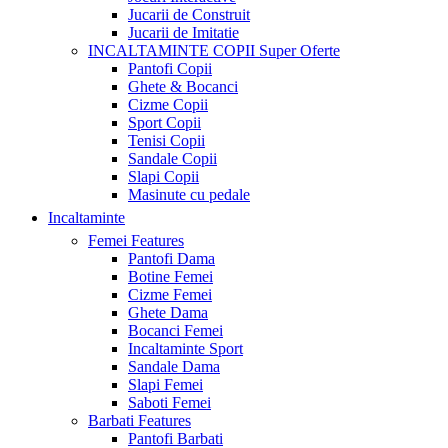
Jucarii de Construit
Jucarii de Imitatie
INCALTAMINTE COPII
Super Oferte
Pantofi Copii
Ghete & Bocanci
Cizme Copii
Sport Copii
Tenisi Copii
Sandale Copii
Slapi Copii
Masinute cu pedale
Incaltaminte
Femei
Features
Pantofi Dama
Botine Femei
Cizme Femei
Ghete Dama
Bocanci Femei
Incaltaminte Sport
Sandale Dama
Slapi Femei
Saboti Femei
Barbati
Features
Pantofi Barbati