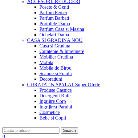
ACCESORII
REDUCERI
Posete & Genti
Parfum Femei
Parfum Barbati
Portofele Dama
Parfum Casa si Masina
Ochelari Dama
CASA SI GRADINA
NOU
Casa si Gradina
Curatenie & Intretinere
Mobilier Gradina
Mobila
Mobila de Birou
Scaune si Fotolii
Decoratiuni
CURATAT & SPALAT
Super Oferte
Produse Casnice
Detergenti Rufe
Ingrijire Corp
Ingrijirea Parului
Cosmetice
Bebe si Copii
Search
0