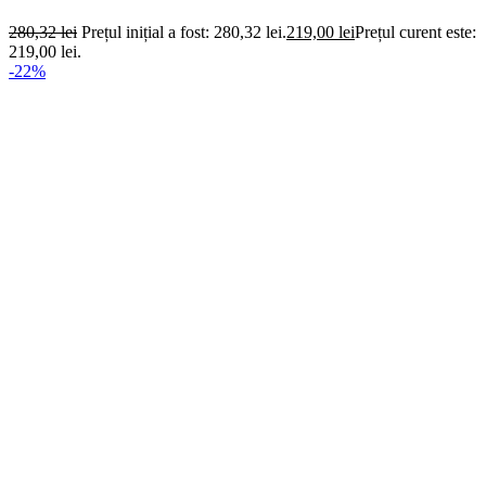
280,32
lei
Prețul inițial a fost: 280,32 lei.
219,00
lei
Prețul curent este:
219,00 lei.
-22%