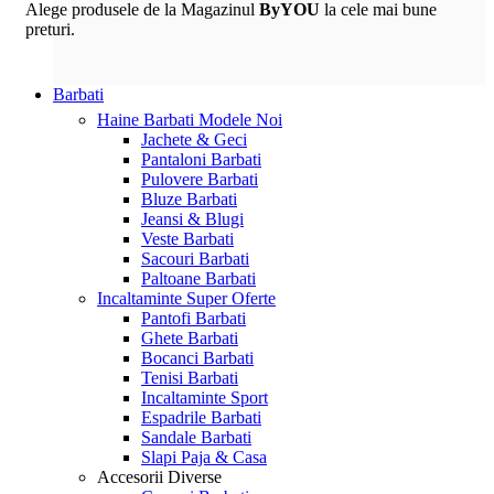
Alege produsele de la Magazinul
ByYOU
la cele mai bune
preturi.
Barbati
Haine Barbati
Modele Noi
Jachete & Geci
Pantaloni Barbati
Pulovere Barbati
Bluze Barbati
Jeansi & Blugi
Veste Barbati
Sacouri Barbati
Paltoane Barbati
Incaltaminte
Super Oferte
Pantofi Barbati
Ghete Barbati
Bocanci Barbati
Tenisi Barbati
Incaltaminte Sport
Espadrile Barbati
Sandale Barbati
Slapi Paja & Casa
Accesorii
Diverse