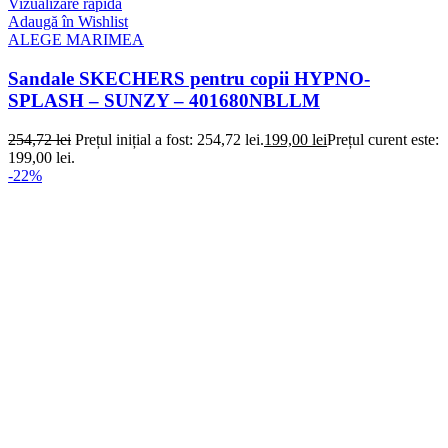
Vizualizare rapidă
Adaugă în Wishlist
ALEGE MARIMEA
Sandale SKECHERS pentru copii HYPNO-
SPLASH – SUNZY – 401680NBLLM
254,72
lei
Prețul inițial a fost: 254,72 lei.
199,00
lei
Prețul curent este:
199,00 lei.
-22%