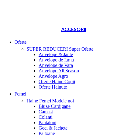
ACCESORII
Oferte
SUPER REDUCERI
Super Oferte
Anvelope & Jante
Anvelope de Iarna
Anvelope de Vara
Anvelope All Season
Anvelope Agro
Oferte Haine Copii
Oferte Hainute
Femei
Haine Femei
Modele noi
Bluze Cardigane
Camasi
Colanti
Pantaloni
Geci & Jachete
Paltoane