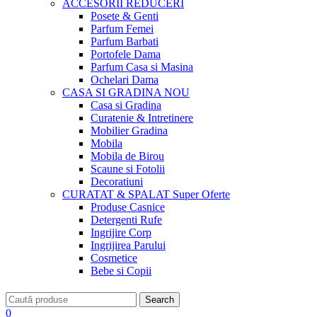
ACCESORII
REDUCERI
Posete & Genti
Parfum Femei
Parfum Barbati
Portofele Dama
Parfum Casa si Masina
Ochelari Dama
CASA SI GRADINA
NOU
Casa si Gradina
Curatenie & Intretinere
Mobilier Gradina
Mobila
Mobila de Birou
Scaune si Fotolii
Decoratiuni
CURATAT & SPALAT
Super Oferte
Produse Casnice
Detergenti Rufe
Ingrijire Corp
Ingrijirea Parului
Cosmetice
Bebe si Copii
Search
0