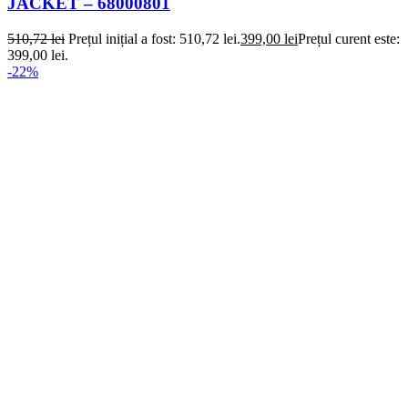
JACKET – 68000801
510,72
lei
Prețul inițial a fost: 510,72 lei.
399,00
lei
Prețul curent este:
399,00 lei.
-22%