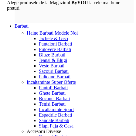
Alege produsele de la Magazinul
ByYOU
la cele mai bune
preturi.
Barbati
Haine Barbati
Modele Noi
Jachete & Geci
Pantaloni Barbati
Pulovere Barbati
Bluze Barbati
Jeansi & Blugi
Veste Barbati
Sacouri Barbati
Paltoane Barbati
Incaltaminte
Super Oferte
Pantofi Barbati
Ghete Barbati
Bocanci Barbati
Tenisi Barbati
Incaltaminte Sport
Espadrile Barbati
Sandale Barbati
Slapi Paja & Casa
Accesorii
Diverse