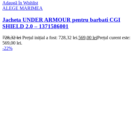
Adaugă în Wishlist
ALEGE MARIMEA
Jacheta UNDER ARMOUR pentru barbati CGI
SHIELD 2.0 – 1371586001
728,32
lei
Prețul inițial a fost: 728,32 lei.
569,00
lei
Prețul curent este:
569,00 lei.
-22%