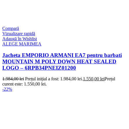
Compară
Vizualizare rapidă
Adaugă în Wishlist
ALEGE MARIMEA
Jacheta EMPORIO ARMANI EA7 pentru barbati
MOUNTAIN M POLY DOWN HEAT SEALED
LOGO – 6RPB34PNEIZ01200
1.984,00
lei
Prețul inițial a fost: 1.984,00 lei.
1.550,00
lei
Prețul
curent este: 1.550,00 lei.
-22%