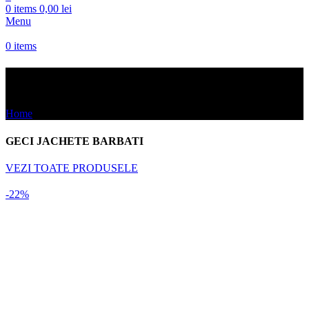
0
items
0,00
lei
Menu
0
items
GECI JACHETE BARBATI
Home
GECI JACHETE BARBATI
GECI JACHETE BARBATI
VEZI TOATE PRODUSELE
-22%