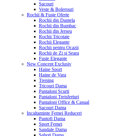
Sacouri
Veste & Bolerouri
Rochii & Fuste
Oferte
Rochii din Dantela
Rochii din Bumbac
Rochii din Jerseu
Rochii Tricotate
Rochii Elegante
Rochii pentru Ocazii
Rochii de Zi si Seara
Fuste Elegante
New Concept
Exclusiv
Haine Sport
Haine de Vara
Trening
Tricouri Dama
Pantaloni Scurti
Pantaloni Treisferturi
Pantaloni Office & Casual
Sacouri Dama
Incaltaminte Femei
Reduceri
Pantofi Dama
Sport Femei
Sandale Dama
Saboti Dama