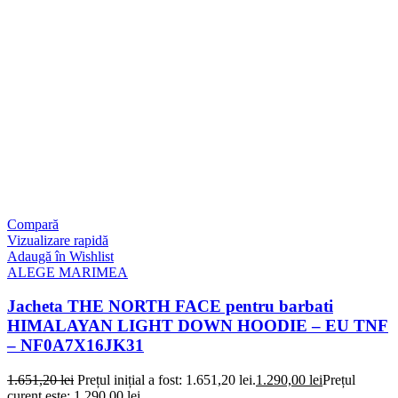
Compară
Vizualizare rapidă
Adaugă în Wishlist
ALEGE MARIMEA
Jacheta THE NORTH FACE pentru barbati
HIMALAYAN LIGHT DOWN HOODIE – EU TNF
– NF0A7X16JK31
1.651,20
lei
Prețul inițial a fost: 1.651,20 lei.
1.290,00
lei
Prețul
curent este: 1.290,00 lei.