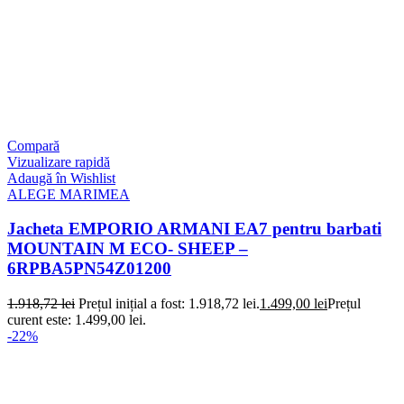
Compară
Vizualizare rapidă
Adaugă în Wishlist
ALEGE MARIMEA
Jacheta EMPORIO ARMANI EA7 pentru barbati
MOUNTAIN M ECO- SHEEP –
6RPBA5PN54Z01200
1.918,72
lei
Prețul inițial a fost: 1.918,72 lei.
1.499,00
lei
Prețul
curent este: 1.499,00 lei.
-22%