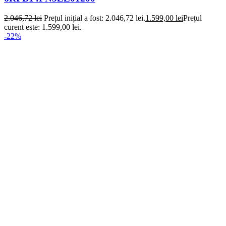
2.046,72
lei
Prețul inițial a fost: 2.046,72 lei.
1.599,00
lei
Prețul
curent este: 1.599,00 lei.
-22%