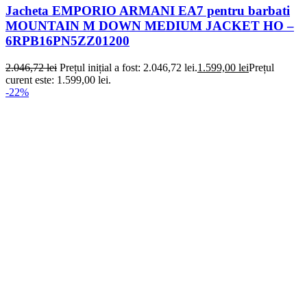
Jacheta EMPORIO ARMANI EA7 pentru barbati
MOUNTAIN M DOWN MEDIUM JACKET HO –
6RPB16PN5ZZ01200
2.046,72
lei
Prețul inițial a fost: 2.046,72 lei.
1.599,00
lei
Prețul
curent este: 1.599,00 lei.
-22%