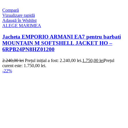
Compară
Vizualizare rapidă
Adaugă în Wishlist
ALEGE MARIMEA
Jacheta EMPORIO ARMANI EA7 pentru barbati
MOUNTAIN M SOFTSHELL JACKET HO –
6RPB24PN8HZ01200
2.240,00
lei
Prețul inițial a fost: 2.240,00 lei.
1.750,00
lei
Prețul
curent este: 1.750,00 lei.
-22%