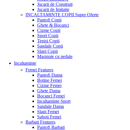
Jucarii de Construit
Jucarii de Imitatie
INCALTAMINTE COPII
Super Oferte
Pantofi Copii
Ghete & Bocanci
Cizme Copii
Sport Copii
Tenisi Copii
Sandale Copii
Slapi Copii
Masinute cu pedale
Incaltaminte
Femei
Features
Pantofi Dama
Botine Femei
Cizme Femei
Ghete Dama
Bocanci Femei
Incaltaminte Sport
Sandale Dama
Slapi Femei
Saboti Femei
Barbati
Features
Pantofi Barbati