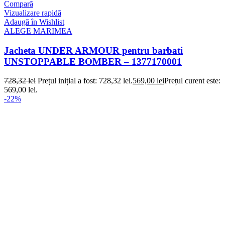
Compară
Vizualizare rapidă
Adaugă în Wishlist
ALEGE MARIMEA
Jacheta UNDER ARMOUR pentru barbati
UNSTOPPABLE BOMBER – 1377170001
728,32
lei
Prețul inițial a fost: 728,32 lei.
569,00
lei
Prețul curent este:
569,00 lei.
-22%