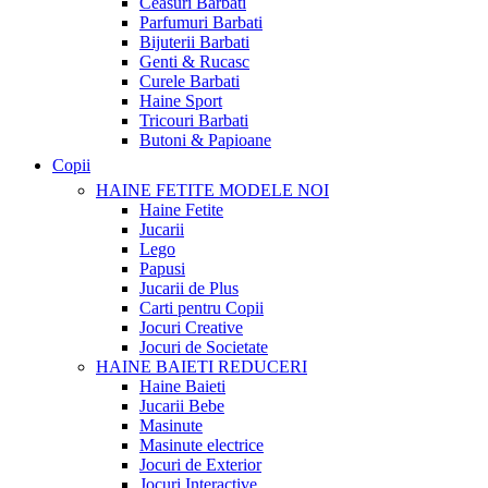
Ceasuri Barbati
Parfumuri Barbati
Bijuterii Barbati
Genti & Rucasc
Curele Barbati
Haine Sport
Tricouri Barbati
Butoni & Papioane
Copii
HAINE FETITE
MODELE NOI
Haine Fetite
Jucarii
Lego
Papusi
Jucarii de Plus
Carti pentru Copii
Jocuri Creative
Jocuri de Societate
HAINE BAIETI
REDUCERI
Haine Baieti
Jucarii Bebe
Masinute
Masinute electrice
Jocuri de Exterior
Jocuri Interactive