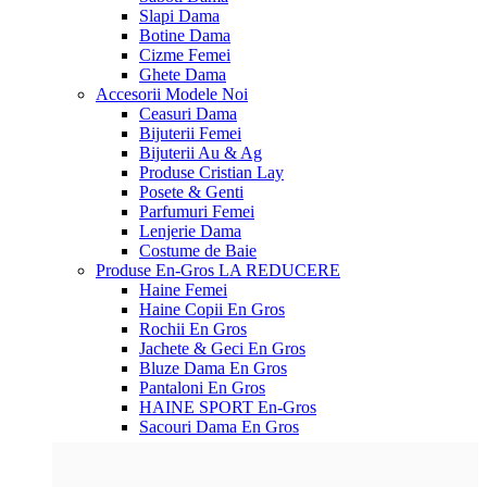
Slapi Dama
Botine Dama
Cizme Femei
Ghete Dama
Accesorii
Modele Noi
Ceasuri Dama
Bijuterii Femei
Bijuterii Au & Ag
Produse Cristian Lay
Posete & Genti
Parfumuri Femei
Lenjerie Dama
Costume de Baie
Produse En-Gros
LA REDUCERE
Haine Femei
Haine Copii En Gros
Rochii En Gros
Jachete & Geci En Gros
Bluze Dama En Gros
Pantaloni En Gros
HAINE SPORT En-Gros
Sacouri Dama En Gros