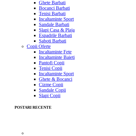
Ghete Barbati
Bocanci Barbati
Tenisi Barbati
Incaltaminte Sport
Sandale Barbati
Slapi Casa & Plaja
Espadrile Barbati
Saboti Barbati
Copii
Oferte
Incaltaminte Fete
Incaltaminte Baieti
Pantofi Copii
Tenisi Copii
Incaltaminte Sport
Ghete & Bocanci
Cizme Copii
Sandale Copii
Slapi Copii
POSTARI RECENTE