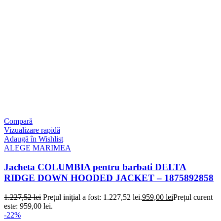
Compară
Vizualizare rapidă
Adaugă în Wishlist
ALEGE MARIMEA
Jacheta COLUMBIA pentru barbati DELTA
RIDGE DOWN HOODED JACKET – 1875892858
1.227,52
lei
Prețul inițial a fost: 1.227,52 lei.
959,00
lei
Prețul curent
este: 959,00 lei.
-22%