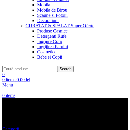
Mobila
Mobila de Birou
Scaune si Fotolii
Decoratiuni
CURATAT & SPALAT
Super Oferte
Produse Casnice
Detergenti Rufe
Ingrijire Corp
Ingrijirea Parului
Cosmetice
Bebe si Copii
Search
0
0
items
0,00
lei
Menu
0
items
CEASURI BARBATI
Categorii