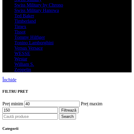
Swiss Military by Chrono
Swiss Military Hanowa
Ted Baker
Timberland
Timex
Tissot
Tommy Hilfiger
Tonino Lamborghini
Versus Versace
WESSE
Westar
William S.
Zeppelin
Închide
FILTRU PRET
Preț minim
Preț maxim
Filtrează
Search
Categorii