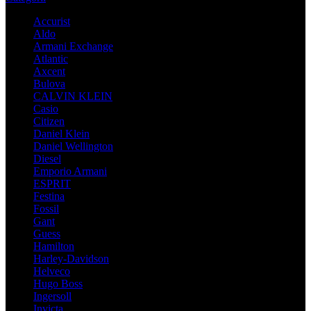
Accurist
Aldo
Armani Exchange
Atlantic
Axcent
Bulova
CALVIN KLEIN
Casio
Citizen
Daniel Klein
Daniel Wellington
Diesel
Emporio Armani
ESPRIT
Festina
Fossil
Gant
Guess
Hamilton
Harley-Davidson
Helveco
Hugo Boss
Ingersoll
Invicta