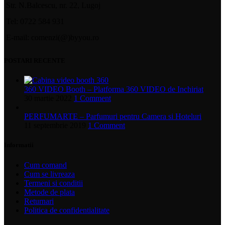
Str. N.Balcescu, nr. 22, Lugoj
Tel: 0722 584 931
E-mail: comenzi(@)byyou.ro
POSTARI RECENTE
360 VIDEO Booth – Platforma 360 VIDEO de Inchiriat
30 martie 2022
1 Comment
PERFUMARTE – Parfumuri pentru Camera si Hoteluri
11 septembrie 2019
1 Comment
Informatii
Cum comand
Cum se livreaza
Termeni si conditii
Metode de plata
Returnari
Politica de confidentialitate