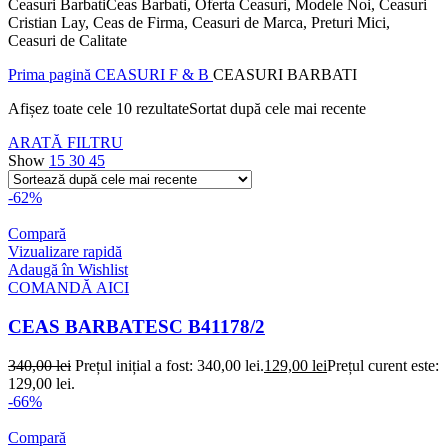
Ceasuri BarbatiCeas Barbati, Oferta Ceasuri, Modele Noi, Ceasuri
Cristian Lay, Ceas de Firma, Ceasuri de Marca, Preturi Mici,
Ceasuri de Calitate
Prima pagină
CEASURI F & B
CEASURI BARBATI
Afișez toate cele 10 rezultate
Sortat după cele mai recente
ARATĂ FILTRU
Show
15
30
45
-62%
Compară
Vizualizare rapidă
Adaugă în Wishlist
COMANDĂ AICI
CEAS BARBATESC B41178/2
340,00
lei
Prețul inițial a fost: 340,00 lei.
129,00
lei
Prețul curent este:
129,00 lei.
-66%
Compară