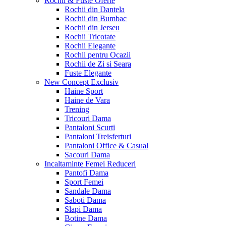
Rochii & Fuste
Oferte
Rochii din Dantela
Rochii din Bumbac
Rochii din Jerseu
Rochii Tricotate
Rochii Elegante
Rochii pentru Ocazii
Rochii de Zi si Seara
Fuste Elegante
New Concept
Exclusiv
Haine Sport
Haine de Vara
Trening
Tricouri Dama
Pantaloni Scurti
Pantaloni Treisferturi
Pantaloni Office & Casual
Sacouri Dama
Incaltaminte Femei
Reduceri
Pantofi Dama
Sport Femei
Sandale Dama
Saboti Dama
Slapi Dama
Botine Dama