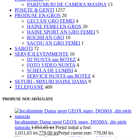
PARFUMURI DE CAMERA MASINA
13
POSETE & GENTI
1257
PRODUSE EN-GROS
20
GECI AN GRO FEMEI
4
HAINE FEMEI EN-GROS
20
HAINE SPORT AN GRO FEMEI
5
ROCHII AN GRO
10
SACOU AN GRO FEMEI
1
SABOTI
72
SERVICII EVENIMENTE
16
DJ NUNTA sau BOTEZ
4
FOTO VIDEO NUNTA
4
SCHELA DE LUMINI
4
SERVICII NUNTA sau BOTEZ
4
SETURI - MIXURI HAINE DAMA
9
TELEFOANE
469
PRODUSE NOU ADĂUGATE
Incaltaminte Dama sport GEOX maro, D6500A, din piele
naturala
1.051,65
lei
Prețul inițial a fost:
1.051,65 lei.
779,00
lei
Prețul curent este: 779,00 lei.