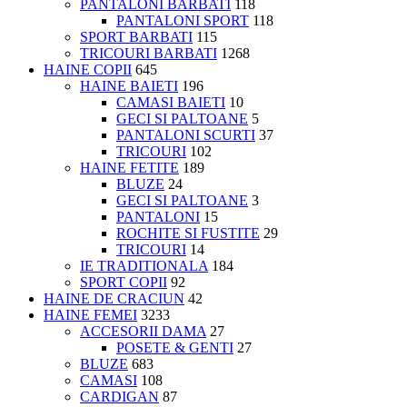
PANTALONI BARBATI
118
PANTALONI SPORT
118
SPORT BARBATI
115
TRICOURI BARBATI
1268
HAINE COPII
645
HAINE BAIETI
196
CAMASI BAIETI
10
GECI SI PALTOANE
5
PANTALONI SCURTI
37
TRICOURI
102
HAINE FETITE
189
BLUZE
24
GECI SI PALTOANE
3
PANTALONI
15
ROCHITE SI FUSTITE
29
TRICOURI
14
IE TRADITIONALA
184
SPORT COPII
92
HAINE DE CRACIUN
42
HAINE FEMEI
3233
ACCESORII DAMA
27
POSETE & GENTI
27
BLUZE
683
CAMASI
108
CARDIGAN
87