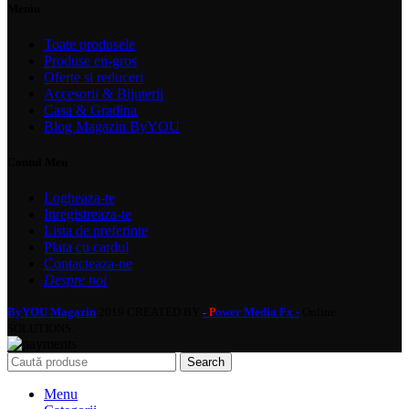
Meniu
Toate produsele
Produse en-gros
Oferte si reduceri
Accesorii & Bijuterii
Casa & Gradina
Blog Magazin ByYOU
Contul Meu
Logheaza-te
Inregistreaza-te
Lista de preferinte
Plata cu cardul
Contacteaza-ne
Despre noi
ByYOU Magazin
2019 CREATED BY
ower Media Fx -
Online
- P
SOLUTIONS.
Search
Menu