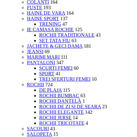
COLANTI
164
FUSTE
193
HAINE DE VARA
164
HAINE SPORT
137
TRENING
47
IE CAMASA ROCHIE
125
ROCHII TRADITIONALE
43
SET TATA FIU
63
JACHETE & GECI DAMA
181
JEANSI
69
MARIMI MARI
111
PANTALONI
347
SCURTI FEMEI
60
SPORT
41
TREI SFERTURI FEMEI
10
ROCHII
724
DE PLAJA
115
ROCHII BUMBAC
63
ROCHII DANTELĂ
1
ROCHII DE ZI SI DE SEARA
23
ROCHII ELEGANTE
142
ROCHII JERSE
14
ROCHII TRICOTATE
4
SACOURI
43
SALOPETA
15