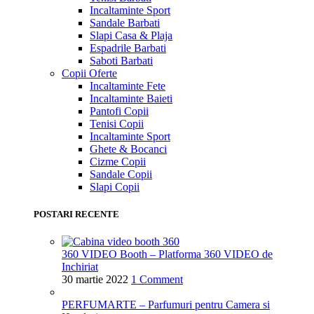
Incaltaminte Sport
Sandale Barbati
Slapi Casa & Plaja
Espadrile Barbati
Saboti Barbati
Copii
Oferte
Incaltaminte Fete
Incaltaminte Baieti
Pantofi Copii
Tenisi Copii
Incaltaminte Sport
Ghete & Bocanci
Cizme Copii
Sandale Copii
Slapi Copii
POSTARI RECENTE
360 VIDEO Booth – Platforma 360 VIDEO de
Inchiriat
30 martie 2022
1 Comment
PERFUMARTE – Parfumuri pentru Camera si