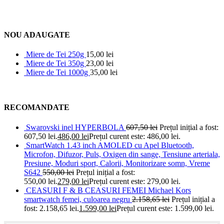
NOU ADAUGATE
Miere de Tei 250g
15,00
lei
Miere de Tei 350g
23,00
lei
Miere de Tei 1000g
35,00
lei
RECOMANDATE
Swarovski inel HYPERBOLA
607,50
lei
Prețul inițial a fost:
607,50 lei.
486,00
lei
Prețul curent este: 486,00 lei.
SmartWatch 1.43 inch AMOLED cu Apel Bluetooth,
Microfon, Difuzor, Puls, Oxigen din sange, Tensiune arteriala,
Presiune, Moduri sport, Calorii, Monitorizare somn, Vreme
S642
550,00
lei
Prețul inițial a fost:
550,00 lei.
279,00
lei
Prețul curent este: 279,00 lei.
CEASURI F & B CEASURI FEMEI Michael Kors
smartwatch femei, culoarea negru
2.158,65
lei
Prețul inițial a
fost: 2.158,65 lei.
1.599,00
lei
Prețul curent este: 1.599,00 lei.