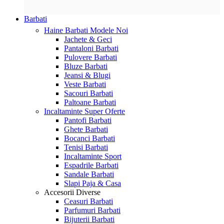
Barbati
Haine Barbati
Modele Noi
Jachete & Geci
Pantaloni Barbati
Pulovere Barbati
Bluze Barbati
Jeansi & Blugi
Veste Barbati
Sacouri Barbati
Paltoane Barbati
Incaltaminte
Super Oferte
Pantofi Barbati
Ghete Barbati
Bocanci Barbati
Tenisi Barbati
Incaltaminte Sport
Espadrile Barbati
Sandale Barbati
Slapi Paja & Casa
Accesorii
Diverse
Ceasuri Barbati
Parfumuri Barbati
Bijuterii Barbati