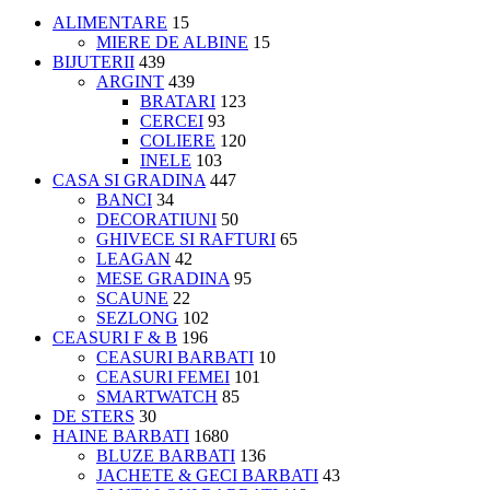
ALIMENTARE
15
MIERE DE ALBINE
15
BIJUTERII
439
ARGINT
439
BRATARI
123
CERCEI
93
COLIERE
120
INELE
103
CASA SI GRADINA
447
BANCI
34
DECORATIUNI
50
GHIVECE SI RAFTURI
65
LEAGAN
42
MESE GRADINA
95
SCAUNE
22
SEZLONG
102
CEASURI F & B
196
CEASURI BARBATI
10
CEASURI FEMEI
101
SMARTWATCH
85
DE STERS
30
HAINE BARBATI
1680
BLUZE BARBATI
136
JACHETE & GECI BARBATI
43