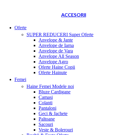
ACCESORII
Oferte
SUPER REDUCERI
Super Oferte
Anvelope & Jante
Anvelope de Iarna
Anvelope de Vara
Anvelope All Season
Anvelope Agro
Oferte Haine Copii
Oferte Hainute
Femei
Haine Femei
Modele noi
Bluze Cardigane
Camasi
Colanti
Pantaloni
Geci & Jachete
Paltoane
Sacouri
Veste & Bolerouri