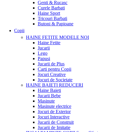
Genti & Rucasc
Curele Barbati
Haine Sport
Tricouri Barbati
Butoni & Papioane
Copii
HAINE FETITE
MODELE NOI
Haine Fetite
Jucarii
Lego
Papusi
Jucarii de Plus
Carti pentru Copii
Jocuri Creative
Jocuri de Societate
HAINE BAIETI
REDUCERI
Haine Baieti
Jucarii Bebe
Masinute
Masinute electrice
Jocuri de Exterior
Jocuri Interactive
Jucarii de Construit
Jucarii de Imitatie