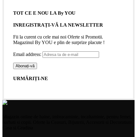
TOT CE E NOU LA By YOU
INREGISTRAȚI-VĂ LA NEWSLETTER
Fii la curent cu cele mai noi Oferte si Promotii.
Magazinul By YOU e plin de surprize placute !
Email address:
URMĂRIȚI-NE
Magazin online de haine, imbracaminte, incaltaminte, pentru femei,
barbati si copii. Oferte la Ceasuri, Bijuterii, Accesorii si Decoratiuni
Casa si Gradina