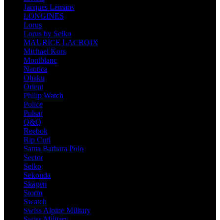
Jacques Lemans
LONGINES
Lorus
Lorus by Seiko
MAURICE LACROIX
Michael Kors
Montblanc
Nautica
Obaku
Orient
Philip Watch
Police
Pulsar
Q&Q
Reebok
Rip Curl
Santa Barbara Polo
Sector
Seiko
Sekonda
Skagen
Storm
Swatch
Swiss Alpine Military
Swiss Military