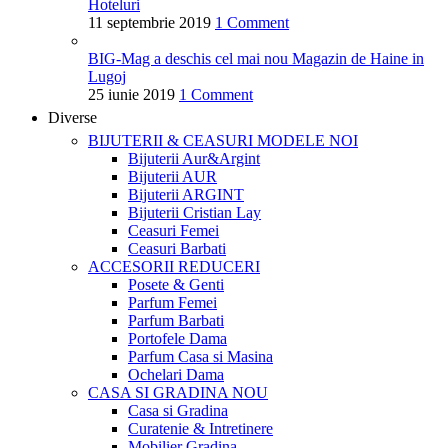
Hoteluri
11 septembrie 2019
1 Comment
BIG-Mag a deschis cel mai nou Magazin de Haine in
Lugoj
25 iunie 2019
1 Comment
Diverse
BIJUTERII & CEASURI
MODELE NOI
Bijuterii Aur&Argint
Bijuterii AUR
Bijuterii ARGINT
Bijuterii Cristian Lay
Ceasuri Femei
Ceasuri Barbati
ACCESORII
REDUCERI
Posete & Genti
Parfum Femei
Parfum Barbati
Portofele Dama
Parfum Casa si Masina
Ochelari Dama
CASA SI GRADINA
NOU
Casa si Gradina
Curatenie & Intretinere
Mobilier Gradina