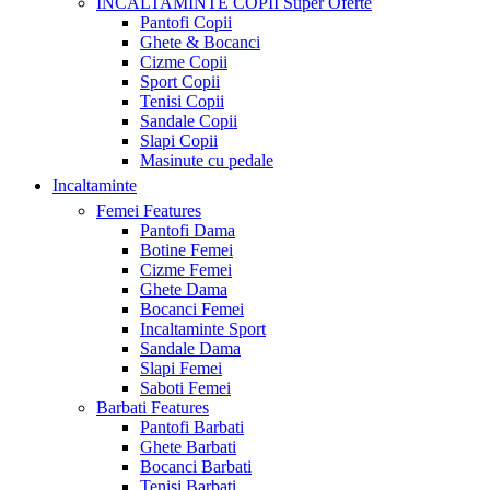
INCALTAMINTE COPII
Super Oferte
Pantofi Copii
Ghete & Bocanci
Cizme Copii
Sport Copii
Tenisi Copii
Sandale Copii
Slapi Copii
Masinute cu pedale
Incaltaminte
Femei
Features
Pantofi Dama
Botine Femei
Cizme Femei
Ghete Dama
Bocanci Femei
Incaltaminte Sport
Sandale Dama
Slapi Femei
Saboti Femei
Barbati
Features
Pantofi Barbati
Ghete Barbati
Bocanci Barbati
Tenisi Barbati