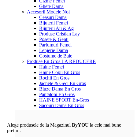
Cizme Femei
Ghete Dama
Accesorii
Modele Noi
Ceasuri Dama
Bijuterii Femei
Bijuterii Au & Ag
Produse Cristian Lay
Posete & Genti
Parfumuri Femei
Lenjerie Dama
Costume de Baie
Produse En-Gros
LA REDUCERE
Haine Femei
Haine Copii En Gros
Rochii En Gros
Jachete & Geci En Gros
Bluze Dama En Gros
Pantaloni En Gros
HAINE SPORT En-Gros
Sacouri Dama En Gros
Alege produsele de la Magazinul
ByYOU
la cele mai bune
preturi.