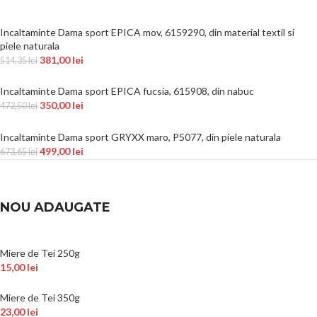
Incaltaminte Dama sport EPICA mov, 6159290, din material textil si
piele naturala
381,00
lei
514,35
lei
Incaltaminte Dama sport EPICA fucsia, 615908, din nabuc
350,00
lei
472,50
lei
Incaltaminte Dama sport GRYXX maro, P5077, din piele naturala
499,00
lei
673,65
lei
NOU ADAUGATE
Miere de Tei 250g
15,00
lei
Miere de Tei 350g
23,00
lei