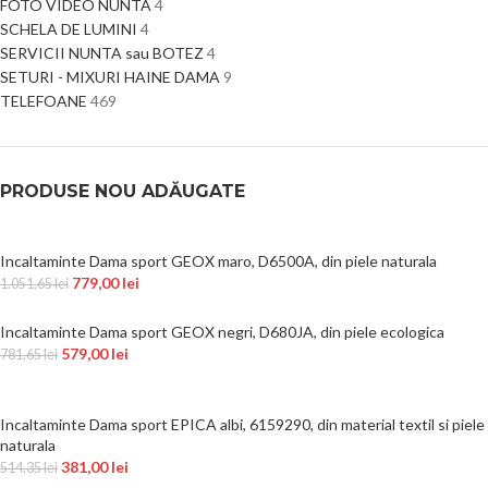
FOTO VIDEO NUNTA
4
SCHELA DE LUMINI
4
SERVICII NUNTA sau BOTEZ
4
SETURI - MIXURI HAINE DAMA
9
TELEFOANE
469
PRODUSE NOU ADĂUGATE
Incaltaminte Dama sport GEOX maro, D6500A, din piele naturala
779,00
lei
1.051,65
lei
Incaltaminte Dama sport GEOX negri, D680JA, din piele ecologica
579,00
lei
781,65
lei
Incaltaminte Dama sport EPICA albi, 6159290, din material textil si piele
naturala
381,00
lei
514,35
lei