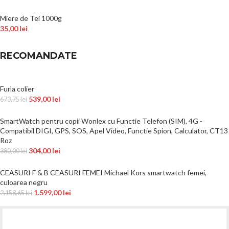
Miere de Tei 1000g
35,00
lei
RECOMANDATE
Furla colier
539,00
lei
673,75
lei
SmartWatch pentru copii Wonlex cu Functie Telefon (SIM), 4G -
Compatibil DIGI, GPS, SOS, Apel Video, Functie Spion, Calculator, CT13
Roz
304,00
lei
380,00
lei
CEASURI F & B CEASURI FEMEI Michael Kors smartwatch femei,
culoarea negru
1.599,00
lei
2.158,65
lei