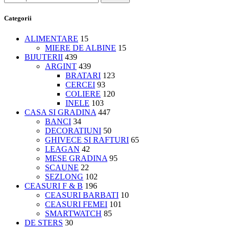
Categorii
ALIMENTARE
15
MIERE DE ALBINE
15
BIJUTERII
439
ARGINT
439
BRATARI
123
CERCEI
93
COLIERE
120
INELE
103
CASA SI GRADINA
447
BANCI
34
DECORATIUNI
50
GHIVECE SI RAFTURI
65
LEAGAN
42
MESE GRADINA
95
SCAUNE
22
SEZLONG
102
CEASURI F & B
196
CEASURI BARBATI
10
CEASURI FEMEI
101
SMARTWATCH
85
DE STERS
30