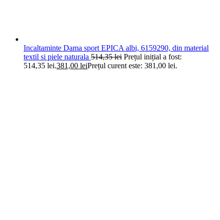
Incaltaminte Dama sport EPICA albi, 6159290, din material
textil si piele naturala
514,35
lei
Prețul inițial a fost:
514,35 lei.
381,00
lei
Prețul curent este: 381,00 lei.