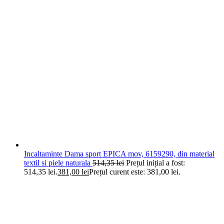
Incaltaminte Dama sport EPICA mov, 6159290, din material
textil si piele naturala
514,35
lei
Prețul inițial a fost:
514,35 lei.
381,00
lei
Prețul curent este: 381,00 lei.