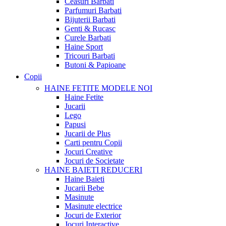
Ceasuri Barbati
Parfumuri Barbati
Bijuterii Barbati
Genti & Rucasc
Curele Barbati
Haine Sport
Tricouri Barbati
Butoni & Papioane
Copii
HAINE FETITE
MODELE NOI
Haine Fetite
Jucarii
Lego
Papusi
Jucarii de Plus
Carti pentru Copii
Jocuri Creative
Jocuri de Societate
HAINE BAIETI
REDUCERI
Haine Baieti
Jucarii Bebe
Masinute
Masinute electrice
Jocuri de Exterior
Jocuri Interactive