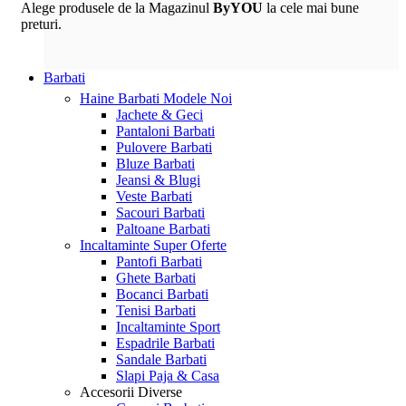
Alege produsele de la Magazinul
ByYOU
la cele mai bune
preturi.
Barbati
Haine Barbati
Modele Noi
Jachete & Geci
Pantaloni Barbati
Pulovere Barbati
Bluze Barbati
Jeansi & Blugi
Veste Barbati
Sacouri Barbati
Paltoane Barbati
Incaltaminte
Super Oferte
Pantofi Barbati
Ghete Barbati
Bocanci Barbati
Tenisi Barbati
Incaltaminte Sport
Espadrile Barbati
Sandale Barbati
Slapi Paja & Casa
Accesorii
Diverse