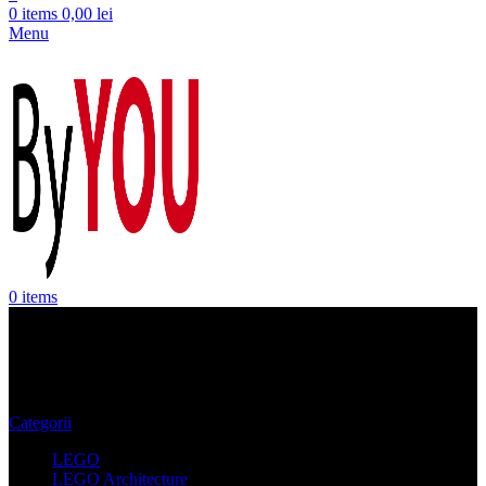
0
items
0,00
lei
Menu
0
items
LEGO Friends
Categorii
LEGO
LEGO Architecture