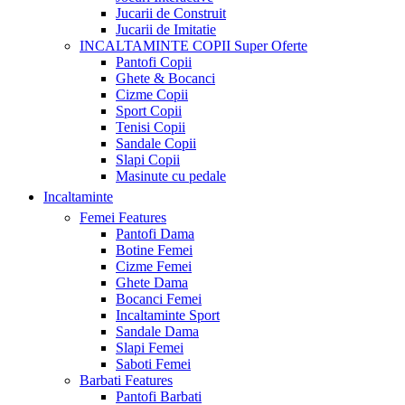
Jucarii de Construit
Jucarii de Imitatie
INCALTAMINTE COPII
Super Oferte
Pantofi Copii
Ghete & Bocanci
Cizme Copii
Sport Copii
Tenisi Copii
Sandale Copii
Slapi Copii
Masinute cu pedale
Incaltaminte
Femei
Features
Pantofi Dama
Botine Femei
Cizme Femei
Ghete Dama
Bocanci Femei
Incaltaminte Sport
Sandale Dama
Slapi Femei
Saboti Femei
Barbati
Features
Pantofi Barbati