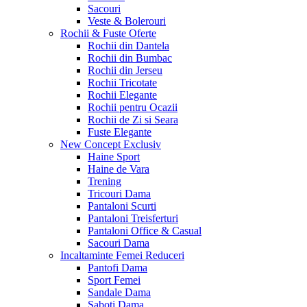
Sacouri
Veste & Bolerouri
Rochii & Fuste
Oferte
Rochii din Dantela
Rochii din Bumbac
Rochii din Jerseu
Rochii Tricotate
Rochii Elegante
Rochii pentru Ocazii
Rochii de Zi si Seara
Fuste Elegante
New Concept
Exclusiv
Haine Sport
Haine de Vara
Trening
Tricouri Dama
Pantaloni Scurti
Pantaloni Treisferturi
Pantaloni Office & Casual
Sacouri Dama
Incaltaminte Femei
Reduceri
Pantofi Dama
Sport Femei
Sandale Dama
Saboti Dama