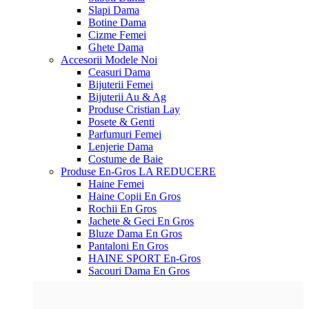
Slapi Dama
Botine Dama
Cizme Femei
Ghete Dama
Accesorii
Modele Noi
Ceasuri Dama
Bijuterii Femei
Bijuterii Au & Ag
Produse Cristian Lay
Posete & Genti
Parfumuri Femei
Lenjerie Dama
Costume de Baie
Produse En-Gros
LA REDUCERE
Haine Femei
Haine Copii En Gros
Rochii En Gros
Jachete & Geci En Gros
Bluze Dama En Gros
Pantaloni En Gros
HAINE SPORT En-Gros
Sacouri Dama En Gros