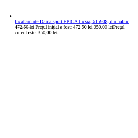
Incaltaminte Dama sport EPICA fucsia, 615908, din nabuc
472,50
lei
Prețul inițial a fost: 472,50 lei.
350,00
lei
Prețul
curent este: 350,00 lei.