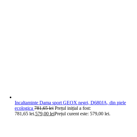
Incaltaminte Dama sport GEOX negri, D680JA, din piele
ecologica
781,65
lei
Prețul inițial a fost:
781,65 lei.
579,00
lei
Prețul curent este: 579,00 lei.