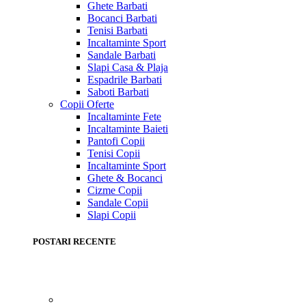
Ghete Barbati
Bocanci Barbati
Tenisi Barbati
Incaltaminte Sport
Sandale Barbati
Slapi Casa & Plaja
Espadrile Barbati
Saboti Barbati
Copii
Oferte
Incaltaminte Fete
Incaltaminte Baieti
Pantofi Copii
Tenisi Copii
Incaltaminte Sport
Ghete & Bocanci
Cizme Copii
Sandale Copii
Slapi Copii
POSTARI RECENTE