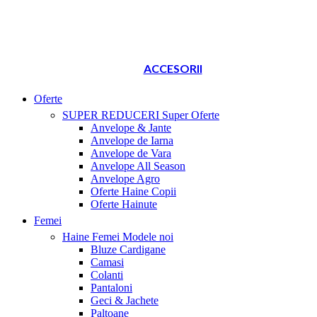
ACCESORII
Oferte
SUPER REDUCERI
Super Oferte
Anvelope & Jante
Anvelope de Iarna
Anvelope de Vara
Anvelope All Season
Anvelope Agro
Oferte Haine Copii
Oferte Hainute
Femei
Haine Femei
Modele noi
Bluze Cardigane
Camasi
Colanti
Pantaloni
Geci & Jachete
Paltoane