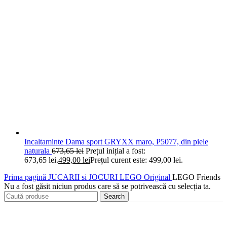
Incaltaminte Dama sport GRYXX maro, P5077, din piele
naturala
673,65
lei
Prețul inițial a fost:
673,65 lei.
499,00
lei
Prețul curent este: 499,00 lei.
Prima pagină
JUCARII si JOCURI
LEGO Original
LEGO Friends
Nu a fost găsit niciun produs care să se potrivească cu selecția ta.
Search