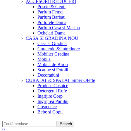
ACCESORII
REDUCERI
Posete & Genti
Parfum Femei
Parfum Barbati
Portofele Dama
Parfum Casa si Masina
Ochelari Dama
CASA SI GRADINA
NOU
Casa si Gradina
Curatenie & Intretinere
Mobilier Gradina
Mobila
Mobila de Birou
Scaune si Fotolii
Decoratiuni
CURATAT & SPALAT
Super Oferte
Produse Casnice
Detergenti Rufe
Ingrijire Corp
Ingrijirea Parului
Cosmetice
Bebe si Copii
Search
0