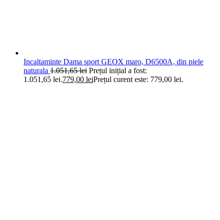
Incaltaminte Dama sport GEOX maro, D6500A, din piele
naturala
1.051,65
lei
Prețul inițial a fost:
1.051,65 lei.
779,00
lei
Prețul curent este: 779,00 lei.