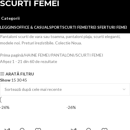
SCURTI FEMEI
Categorii
LEGGINS
OFFICE & CASUAL
SPORT
SCURTI FEMEI
TREI SFERTURI FEMEI
Pantaloni scurti de vara sau toamna, pantaloni plaja, scurti eleganti,
modele noi. Preturi irezistibile. Colectie Noua.
Prima pagină
HAINE FEMEI
PANTALONI
SCURTI FEMEI
Afișez 1 - 21 din 60 de rezultate
ARATĂ FILTRU
Show
15
30
45
-26%
-26%