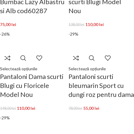
Bumbac Lazy Albastru
scurti Blugi Model
si Alb cod60287
Nou
75,00
lei
110,00
lei
138,00
lei
-26%
-29%
Selectează opțiunile
Selectează opțiunile
Pantaloni Dama scurti
Pantaloni scurti
Blugi cu Floricele
bleumarin Sport cu
Model Nou
dungi roz pentru dama
110,00
lei
55,00
lei
148,00
lei
78,00
lei
-29%