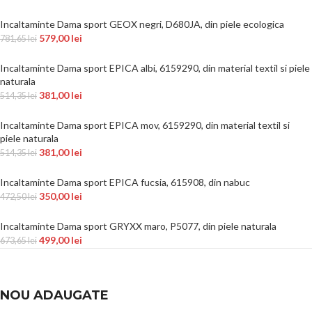
Incaltaminte Dama sport GEOX negri, D680JA, din piele ecologica
579,00
lei
781,65
lei
Incaltaminte Dama sport EPICA albi, 6159290, din material textil si piele
naturala
381,00
lei
514,35
lei
Incaltaminte Dama sport EPICA mov, 6159290, din material textil si
piele naturala
381,00
lei
514,35
lei
Incaltaminte Dama sport EPICA fucsia, 615908, din nabuc
350,00
lei
472,50
lei
Incaltaminte Dama sport GRYXX maro, P5077, din piele naturala
499,00
lei
673,65
lei
NOU ADAUGATE