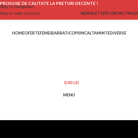
PRODUSE DE CALITATE LA PRETURI DECENTE !
Skip to navigation
Skip to main content
NEWSLETTER
CONTACT
FAQS
HOME
OFERTE
FEMEI
BARBATI
COPII
INCALTAMINTE
DIVERSE
0,00
LEI
MENU