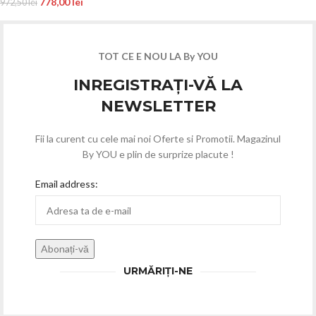
778,00
lei
972,50
lei
TOT CE E NOU LA By YOU
INREGISTRAȚI-VĂ LA
NEWSLETTER
Fii la curent cu cele mai noi Oferte si Promotii. Magazinul
By YOU e plin de surprize placute !
Email address:
URMĂRIȚI-NE