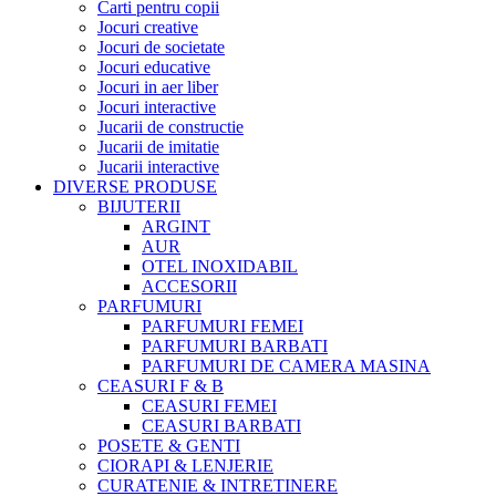
Carti pentru copii
Jocuri creative
Jocuri de societate
Jocuri educative
Jocuri in aer liber
Jocuri interactive
Jucarii de constructie
Jucarii de imitatie
Jucarii interactive
DIVERSE PRODUSE
BIJUTERII
ARGINT
AUR
OTEL INOXIDABIL
ACCESORII
PARFUMURI
PARFUMURI FEMEI
PARFUMURI BARBATI
PARFUMURI DE CAMERA MASINA
CEASURI F & B
CEASURI FEMEI
CEASURI BARBATI
POSETE & GENTI
CIORAPI & LENJERIE
CURATENIE & INTRETINERE