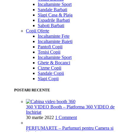
Incaltaminte Sport
Sandale Barbati
Slapi Casa & Plaja
Espadrile Barbati
Saboti Barbati
Copii
Oferte
Incaltaminte Fete
Incaltaminte Baieti
Pantofi Copii
Tenisi Copii
Incaltaminte Sport
Ghete & Bocanci
Cizme Copii
Sandale Copii
Slapi Copii
POSTARI RECENTE
360 VIDEO Booth – Platforma 360 VIDEO de
Inchiriat
30 martie 2022
1 Comment
PERFUMARTE – Parfumuri pentru Camera si