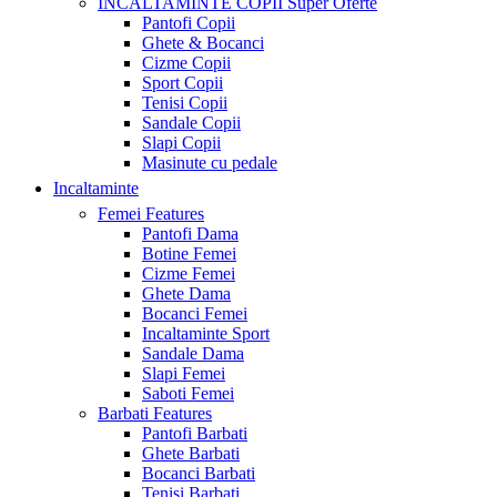
INCALTAMINTE COPII
Super Oferte
Pantofi Copii
Ghete & Bocanci
Cizme Copii
Sport Copii
Tenisi Copii
Sandale Copii
Slapi Copii
Masinute cu pedale
Incaltaminte
Femei
Features
Pantofi Dama
Botine Femei
Cizme Femei
Ghete Dama
Bocanci Femei
Incaltaminte Sport
Sandale Dama
Slapi Femei
Saboti Femei
Barbati
Features
Pantofi Barbati
Ghete Barbati
Bocanci Barbati
Tenisi Barbati