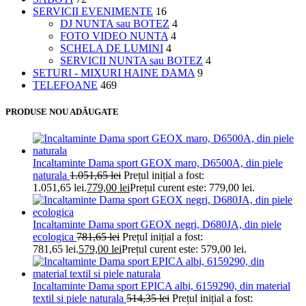
SERVICII EVENIMENTE
16
DJ NUNTA sau BOTEZ
4
FOTO VIDEO NUNTA
4
SCHELA DE LUMINI
4
SERVICII NUNTA sau BOTEZ
4
SETURI - MIXURI HAINE DAMA
9
TELEFOANE
469
PRODUSE NOU ADĂUGATE
Incaltaminte Dama sport GEOX maro, D6500A, din piele
naturala
1.051,65
lei
Prețul inițial a fost:
1.051,65 lei.
779,00
lei
Prețul curent este: 779,00 lei.
Incaltaminte Dama sport GEOX negri, D680JA, din piele
ecologica
781,65
lei
Prețul inițial a fost:
781,65 lei.
579,00
lei
Prețul curent este: 579,00 lei.
Incaltaminte Dama sport EPICA albi, 6159290, din material
textil si piele naturala
514,35
lei
Prețul inițial a fost: