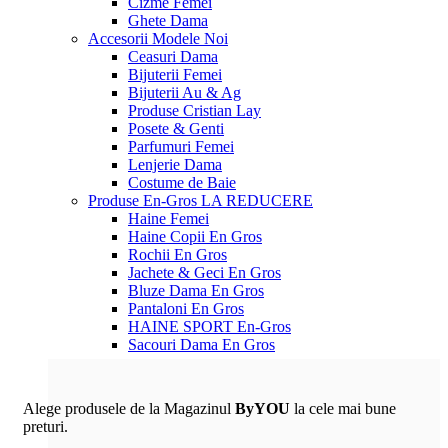
Cizme Femei
Ghete Dama
Accesorii
Modele Noi
Ceasuri Dama
Bijuterii Femei
Bijuterii Au & Ag
Produse Cristian Lay
Posete & Genti
Parfumuri Femei
Lenjerie Dama
Costume de Baie
Produse En-Gros
LA REDUCERE
Haine Femei
Haine Copii En Gros
Rochii En Gros
Jachete & Geci En Gros
Bluze Dama En Gros
Pantaloni En Gros
HAINE SPORT En-Gros
Sacouri Dama En Gros
Alege produsele de la Magazinul
ByYOU
la cele mai bune
preturi.