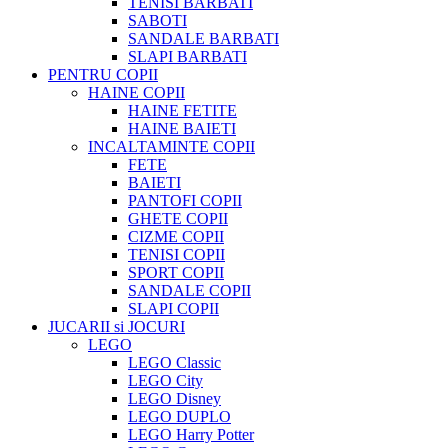
TENISI BARBATI
SABOTI
SANDALE BARBATI
SLAPI BARBATI
PENTRU COPII
HAINE COPII
HAINE FETITE
HAINE BAIETI
INCALTAMINTE COPII
FETE
BAIETI
PANTOFI COPII
GHETE COPII
CIZME COPII
TENISI COPII
SPORT COPII
SANDALE COPII
SLAPI COPII
JUCARII si JOCURI
LEGO
LEGO Classic
LEGO City
LEGO Disney
LEGO DUPLO
LEGO Harry Potter