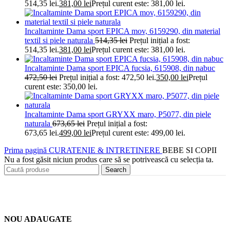
514,35 lei.
381,00
lei
Prețul curent este: 381,00 lei.
Incaltaminte Dama sport EPICA mov, 6159290, din material
textil si piele naturala
514,35
lei
Prețul inițial a fost:
514,35 lei.
381,00
lei
Prețul curent este: 381,00 lei.
Incaltaminte Dama sport EPICA fucsia, 615908, din nabuc
472,50
lei
Prețul inițial a fost: 472,50 lei.
350,00
lei
Prețul
curent este: 350,00 lei.
Incaltaminte Dama sport GRYXX maro, P5077, din piele
naturala
673,65
lei
Prețul inițial a fost:
673,65 lei.
499,00
lei
Prețul curent este: 499,00 lei.
Prima pagină
CURATENIE & INTRETINERE
BEBE SI COPII
Nu a fost găsit niciun produs care să se potrivească cu selecția ta.
Search
NOU ADAUGATE