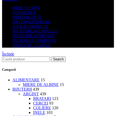
BEBE SI COPII
COSMETICE
DEODORANTE
DETERGENTI RUFE
IGENA CORPULUI
INGRIJIREA CORPULUI
INGRIJIREA PARULUI
INGRJIREA CORPULUI
PRODUSE CASNICE
Închide
Search
Categorii
ALIMENTARE
15
MIERE DE ALBINE
15
BIJUTERII
439
ARGINT
439
BRATARI
123
CERCEI
93
COLIERE
120
INELE
103