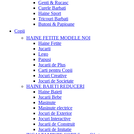
Genti & Rucasc
Curele Barbati
Haine Sport
Tricouri Barbati
Butoni & Papioane
Copii
HAINE FETITE
MODELE NOI
Haine Fetite
Jucarii
Lego
Papusi
Jucarii de Plus
Carti pentru Copii
Jocuri Creative
Jocuri de Societate
HAINE BAIETI
REDUCERI
Haine Baieti
Jucarii Bebe
Masinute
Masinute electrice
Jocuri de Exterior
Jocuri Interactive
Jucarii de Construit
Jucarii de Imitatie