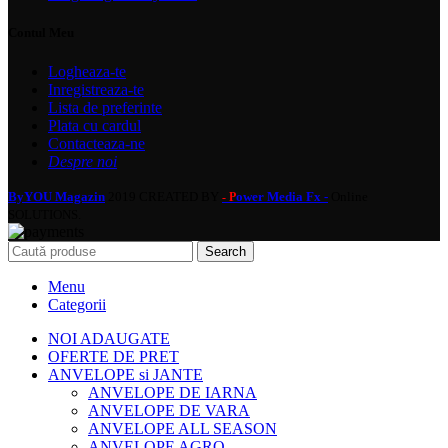
Contul Meu
Logheaza-te
Inregistreaza-te
Lista de preferinte
Plata cu cardul
Contacteaza-ne
Despre noi
ByYOU Magazin
2019 CREATED BY
ower Media Fx -
Online
- P
SOLUTIONS.
Search
Menu
Categorii
NOI ADAUGATE
OFERTE DE PRET
ANVELOPE si JANTE
ANVELOPE DE IARNA
ANVELOPE DE VARA
ANVELOPE ALL SEASON
ANVELOPE AGRO