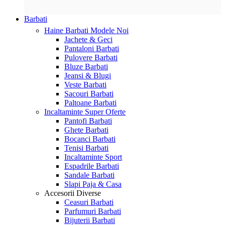
Barbati
Haine Barbati
Modele Noi
Jachete & Geci
Pantaloni Barbati
Pulovere Barbati
Bluze Barbati
Jeansi & Blugi
Veste Barbati
Sacouri Barbati
Paltoane Barbati
Incaltaminte
Super Oferte
Pantofi Barbati
Ghete Barbati
Bocanci Barbati
Tenisi Barbati
Incaltaminte Sport
Espadrile Barbati
Sandale Barbati
Slapi Paja & Casa
Accesorii
Diverse
Ceasuri Barbati
Parfumuri Barbati
Bijuterii Barbati