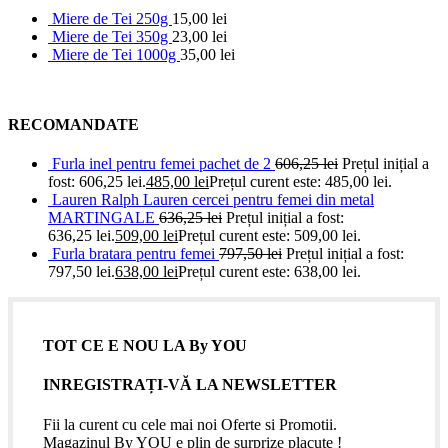
Miere de Tei 250g
15,00
lei
Miere de Tei 350g
23,00
lei
Miere de Tei 1000g
35,00
lei
RECOMANDATE
Furla inel pentru femei pachet de 2
606,25
lei
Prețul inițial a
fost: 606,25 lei.
485,00
lei
Prețul curent este: 485,00 lei.
Lauren Ralph Lauren cercei pentru femei din metal
MARTINGALE
636,25
lei
Prețul inițial a fost:
636,25 lei.
509,00
lei
Prețul curent este: 509,00 lei.
Furla bratara pentru femei
797,50
lei
Prețul inițial a fost:
797,50 lei.
638,00
lei
Prețul curent este: 638,00 lei.
TOT CE E NOU LA By YOU
INREGISTRAȚI-VĂ LA NEWSLETTER
Fii la curent cu cele mai noi Oferte si Promotii.
Magazinul By YOU e plin de surprize placute !