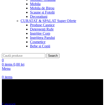
Mobila
Mobila de Birou
Scaune si Fotolii
Decoratiuni
CURATAT & SPALAT
Super Oferte
Produse Casnice
Detergenti Rufe
Ingrijire Corp
Ingrijirea Parului
Cosmetice
Bebe si Copii
Search
0
0
items
0,00
lei
Menu
0
items
BEBE SI COPII
Categorii