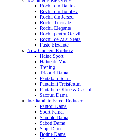
Rochii & Fuste
Oferte
Rochii din Dantela
Rochii din Bumbac
Rochii din Jerseu
Rochii Tricotate
Rochii Elegante
Rochii pentru Ocazii
Rochii de Zi si Seara
Fuste Elegante
New Concept
Exclusiv
Haine Sport
Haine de Vara
Trening
Tricouri Dama
Pantaloni Scurti
Pantaloni Treisferturi
Pantaloni Office & Casual
Sacouri Dama
Incaltaminte Femei
Reduceri
Pantofi Dama
Sport Femei
Sandale Dama
Saboti Dama
Slapi Dama
Botine Dama