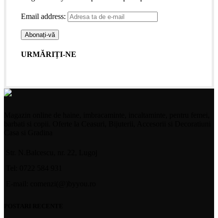
Email address:
URMĂRIȚI-NE
Magazin online de haine, imbracaminte, incaltaminte, pentru femei,
barbati si copii. Oferte la Ceasuri, Bijuterii, Accesorii si Decoratiuni
Casa si Gradina
Str. N.Balcescu, nr. 22, Lugoj
Tel: 0722 584 931
E-mail: comenzi(@)byyou.ro
POSTARI RECENTE