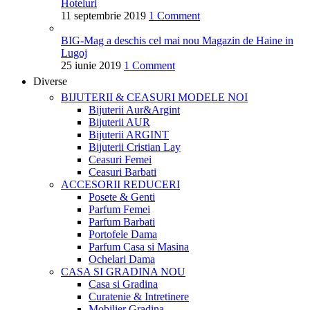
Hoteluri
11 septembrie 2019
1 Comment
BIG-Mag a deschis cel mai nou Magazin de Haine in
Lugoj
25 iunie 2019
1 Comment
Diverse
BIJUTERII & CEASURI
MODELE NOI
Bijuterii Aur&Argint
Bijuterii AUR
Bijuterii ARGINT
Bijuterii Cristian Lay
Ceasuri Femei
Ceasuri Barbati
ACCESORII
REDUCERI
Posete & Genti
Parfum Femei
Parfum Barbati
Portofele Dama
Parfum Casa si Masina
Ochelari Dama
CASA SI GRADINA
NOU
Casa si Gradina
Curatenie & Intretinere
Mobilier Gradina