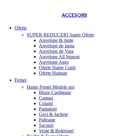
ACCESORII
Oferte
SUPER REDUCERI
Super Oferte
Anvelope & Jante
Anvelope de Iarna
Anvelope de Vara
Anvelope All Season
Anvelope Agro
Oferte Haine Copii
Oferte Hainute
Femei
Haine Femei
Modele noi
Bluze Cardigane
Camasi
Colanti
Pantaloni
Geci & Jachete
Paltoane
Sacouri
Veste & Bolerouri