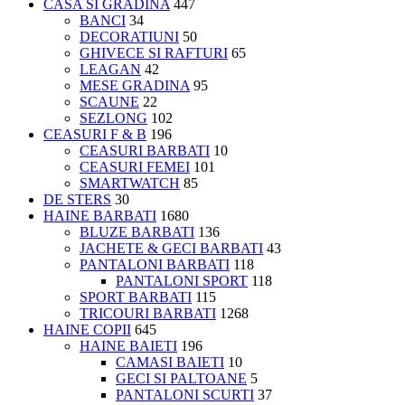
CASA SI GRADINA
447
BANCI
34
DECORATIUNI
50
GHIVECE SI RAFTURI
65
LEAGAN
42
MESE GRADINA
95
SCAUNE
22
SEZLONG
102
CEASURI F & B
196
CEASURI BARBATI
10
CEASURI FEMEI
101
SMARTWATCH
85
DE STERS
30
HAINE BARBATI
1680
BLUZE BARBATI
136
JACHETE & GECI BARBATI
43
PANTALONI BARBATI
118
PANTALONI SPORT
118
SPORT BARBATI
115
TRICOURI BARBATI
1268
HAINE COPII
645
HAINE BAIETI
196
CAMASI BAIETI
10
GECI SI PALTOANE
5
PANTALONI SCURTI
37