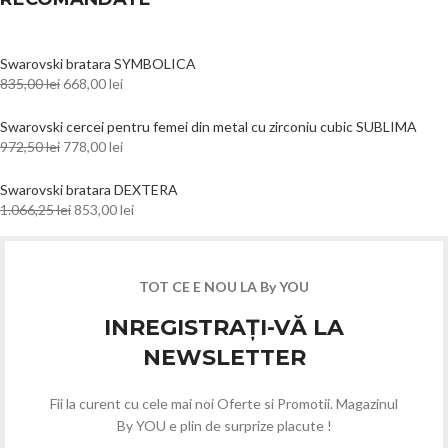
Swarovski bratara SYMBOLICA
835,00
lei
668,00
lei
Swarovski cercei pentru femei din metal cu zirconiu cubic SUBLIMA
972,50
lei
778,00
lei
Swarovski bratara DEXTERA
1.066,25
lei
853,00
lei
TOT CE E NOU LA By YOU
INREGISTRAȚI-VĂ LA
NEWSLETTER
Fii la curent cu cele mai noi Oferte si Promotii. Magazinul
By YOU e plin de surprize placute !