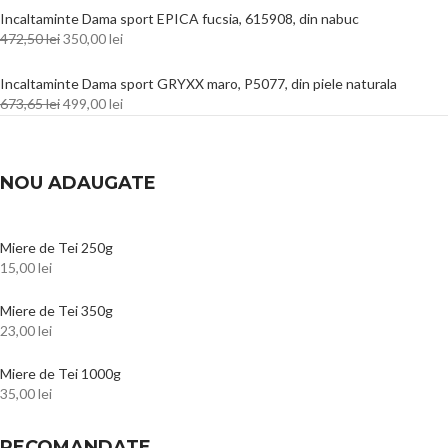
Incaltaminte Dama sport EPICA fucsia, 615908, din nabuc
472,50
lei
350,00
lei
Incaltaminte Dama sport GRYXX maro, P5077, din piele naturala
673,65
lei
499,00
lei
NOU ADAUGATE
Miere de Tei 250g
15,00
lei
Miere de Tei 350g
23,00
lei
Miere de Tei 1000g
35,00
lei
RECOMANDATE