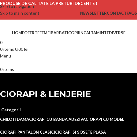
PRODUSE DE CALITATE LA PRETURI DECENTE !
Skip to navigation
Skip to main content
NEWSLETTER
CONTACT
FAQS
HOME
OFERTE
FEMEI
BARBATI
COPII
INCALTAMINTE
DIVERSE
0
0
items
0,00
lei
Menu
0
items
CIORAPI & LENJERIE
Categorii
CHILOTI DAMA
CIORAPI CU BANDA ADEZIVA
CIORAPI CU MODEL
CIORAPI PANTALON CLASICI
CIORAPI SI SOSETE PLASA