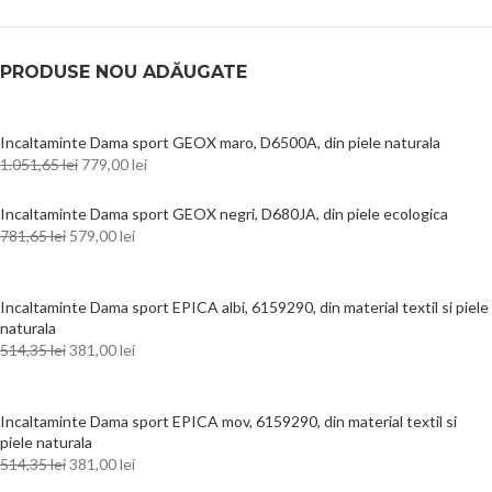
PRODUSE NOU ADĂUGATE
Incaltaminte Dama sport GEOX maro, D6500A, din piele naturala
1.051,65
lei
779,00
lei
Incaltaminte Dama sport GEOX negri, D680JA, din piele ecologica
781,65
lei
579,00
lei
Incaltaminte Dama sport EPICA albi, 6159290, din material textil si piele
naturala
514,35
lei
381,00
lei
Incaltaminte Dama sport EPICA mov, 6159290, din material textil si
piele naturala
514,35
lei
381,00
lei