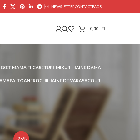
NEWSLETTER
CONTACT
FAQS
0,00
LEI
TE
SET MAMA FIICA
SETURI  MIXURI HAINE DAMA
DAMA
PALTOANE
ROCHII
HAINE DE VARA
SACOURI
30
45
-26%