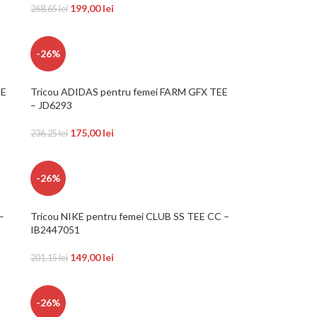
199,00
lei
268,65
lei
-26%
EE
Tricou ADIDAS pentru femei FARM GFX TEE
– JD6293
175,00
lei
236,25
lei
-26%
–
Tricou NIKE pentru femei CLUB SS TEE CC –
IB2447051
149,00
lei
201,15
lei
-26%