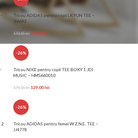
 –
Tricou ADIDAS pentru copii LK FUN TEE –
JI6692
99,00
lei
133,65
lei
-26%
–
Tricou NIKE pentru copii TEE BOXY 1 JDI
MUSIC – HM5660010
129,00
lei
174,15
lei
-26%
 2
Tricou ADIDAS pentru femei W Z.N.E. TEE –
JJ4778