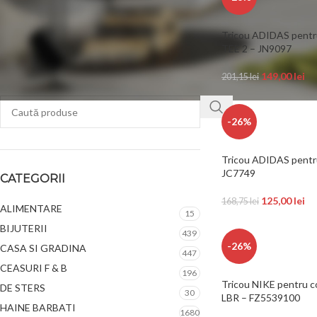
Tricou ADIDAS pent
FILTREAZĂ
TEE 2 – JN9097
149,00
lei
201,15
lei
-26%
Tricou ADIDAS pentr
JC7749
CATEGORII
125,00
lei
168,75
lei
ALIMENTARE
15
BIJUTERII
439
-26%
CASA SI GRADINA
447
CEASURI F & B
196
Tricou NIKE pentru 
DE STERS
30
LBR – FZ5539100
HAINE BARBATI
1680