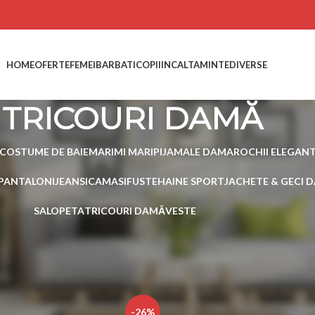
HOME
OFERTE
FEMEI
BARBATI
COPII
INCALTAMINTE
DIVERSE
TRICOURI DAMĂ
COSTUME DE BAIE
MARIMI MARI
PIJAMALE DAMA
ROCHII ELEGAN
PANTALONI
JEANSI
CAMASI
FUSTE
HAINE SPORT
JACHETE & GECI 
SALOPETA
TRICOURI DAMĂ
VESTE
 Tricouri, Modele Noi, Pret Mic,
FEMEI
TRICOURI DAMĂ
Show
15
-26%