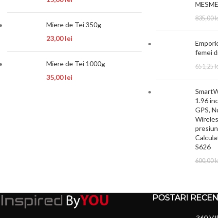
MESM
835,00
l
Miere de Tei 350g
23,00
lei
Emporio
femei d
Miere de Tei 1000g
651,25
l
35,00
lei
SmartW
1.96 in
GPS, N
Wireles
presiune
Calcula
S626
600,00
l
POSTARI RECE
360 VI