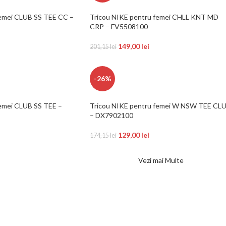
femei CLUB SS TEE CC –
Tricou NIKE pentru femei CHLL KNT MD
CRP – FV5508100
149,00
lei
201,15
lei
-26%
femei CLUB SS TEE –
Tricou NIKE pentru femei W NSW TEE CL
– DX7902100
129,00
lei
174,15
lei
Vezi mai Multe