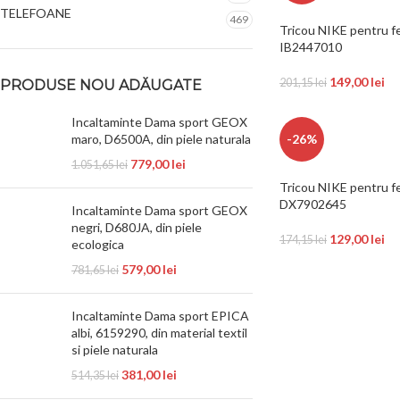
TELEFOANE
469
Tricou NIKE pentru 
IB2447010
149,00
lei
201,15
lei
PRODUSE NOU ADĂUGATE
Incaltaminte Dama sport GEOX
maro, D6500A, din piele naturala
-26%
779,00
lei
1.051,65
lei
Tricou NIKE pentru 
DX7902645
Incaltaminte Dama sport GEOX
negri, D680JA, din piele
129,00
lei
174,15
lei
ecologica
579,00
lei
781,65
lei
Incaltaminte Dama sport EPICA
albi, 6159290, din material textil
si piele naturala
381,00
lei
514,35
lei