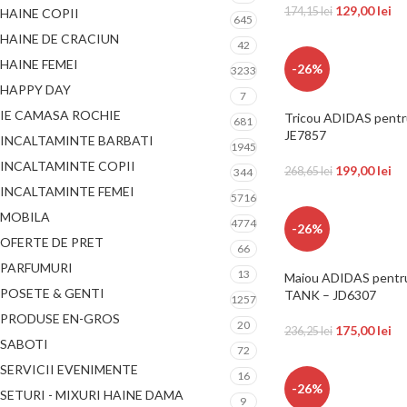
129,00
lei
174,15
lei
HAINE COPII
645
HAINE DE CRACIUN
42
HAINE FEMEI
-26%
3233
HAPPY DAY
7
IE CAMASA ROCHIE
Tricou ADIDAS pentru
681
JE7857
INCALTAMINTE BARBATI
1945
INCALTAMINTE COPII
199,00
lei
268,65
lei
344
INCALTAMINTE FEMEI
5716
MOBILA
4774
-26%
OFERTE DE PRET
66
PARFUMURI
13
Maiou ADIDAS pentr
POSETE & GENTI
TANK – JD6307
1257
PRODUSE EN-GROS
20
175,00
lei
236,25
lei
SABOTI
72
SERVICII EVENIMENTE
16
-26%
SETURI - MIXURI HAINE DAMA
9