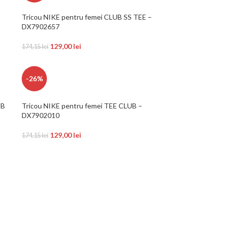
Tricou NIKE pentru femei CLUB SS TEE –
DX7902657
129,00
lei
174,15
lei
-26%
UB
Tricou NIKE pentru femei TEE CLUB –
DX7902010
129,00
lei
174,15
lei