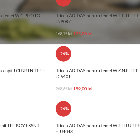
ru femei W C PHOTO
Tricou ADIDAS pentru femei W T FILL TEE
JN9087
125,00
lei
168,75
lei
-26%
u copii J CLBRTN TEE –
Tricou ADIDAS pentru femei W Z.N.E. TEE 
JC5401
199,00
lei
268,65
lei
-26%
copii TEE BOY ESSNTL
Tricou ADIDAS pentru femei W T ILLU TEE
– JJ4043