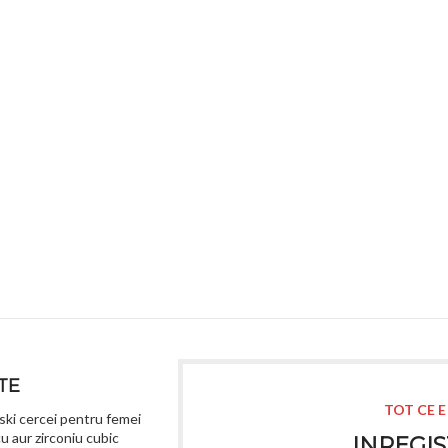
TE
TOT CE E
ki cercei pentru femei
u aur zirconiu cubic
INREGIS