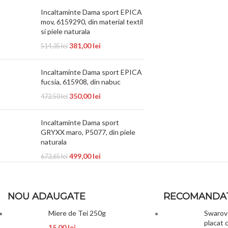
Incaltaminte Dama sport EPICA
mov, 6159290, din material textil
si piele naturala
381,00
lei
514,35
lei
Incaltaminte Dama sport EPICA
fucsia, 615908, din nabuc
350,00
lei
472,50
lei
Incaltaminte Dama sport
GRYXX maro, P5077, din piele
naturala
499,00
lei
673,65
lei
NOU ADAUGATE
RECOMANDA
Miere de Tei 250g
Swarovs
placat c
15,00
lei