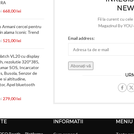
ERA
NEW
668,00
lei
ei
Fii la curent cu cel
Magazinul By YOU e 
 Armani cercei pentru
in alama Iconic Trend
Email address:
521,00
lei
ei
atch VL20 cu display
ch, rezolutie 320*385,
umar SOS, Incarcator
s, Busola, Senzor de
URM
 si altitudine,
tor, Apel bluetooth
279,00
lei
ei
NTE
INFORMATII
MENIU
DEO Booth – Platforma