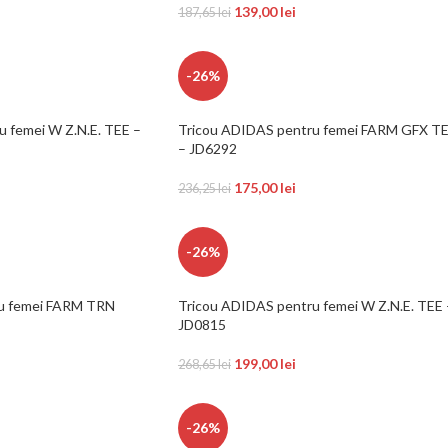
139,00
lei
187,65
lei
-26%
 femei W Z.N.E. TEE –
Tricou ADIDAS pentru femei FARM GFX T
– JD6292
175,00
lei
236,25
lei
-26%
u femei FARM TRN
Tricou ADIDAS pentru femei W Z.N.E. TEE 
JD0815
199,00
lei
268,65
lei
-26%