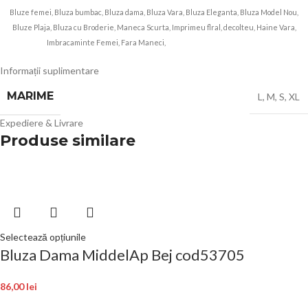
Bluze femei, Bluza bumbac, Bluza dama, Bluza Vara, Bluza Eleganta, Bluza Model Nou,
Bluze Plaja, Bluza cu Broderie, Maneca Scurta, Imprimeu flral, decolteu, Haine Vara,
Imbracaminte Femei, Fara Maneci,
ANGROZ Magazin BIG Mag
Informații suplimentare
MARIME
L
,
M
,
S
,
XL
Expediere & Livrare
Produse similare
Selectează opțiunile
Bluza Dama MiddelAp Bej cod53705
86,00
lei