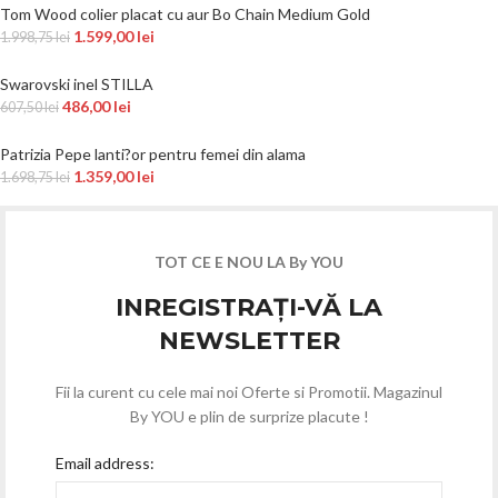
Tom Wood colier placat cu aur Bo Chain Medium Gold
1.599,00
lei
1.998,75
lei
Swarovski inel STILLA
486,00
lei
607,50
lei
Patrizia Pepe lanti?or pentru femei din alama
1.359,00
lei
1.698,75
lei
TOT CE E NOU LA By YOU
INREGISTRAȚI-VĂ LA
NEWSLETTER
Fii la curent cu cele mai noi Oferte si Promotii. Magazinul
By YOU e plin de surprize placute !
Email address: