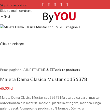
Skip to navigation
Skip to main content
MENU
Click to enlarge
Prima pagină
HAINE FEMEI
BLUZE
Back to products
Maleta Dama Clasica Mustar cod56378
65,00
lei
Maleta Dama Clasica Mustar cod56378 Maleta de culoare: mustar,
onfectionata din material moale si placut la atingere, maneca lunga,
guler pe gat. Compozitie produs: 95% bumbac 5% lycra