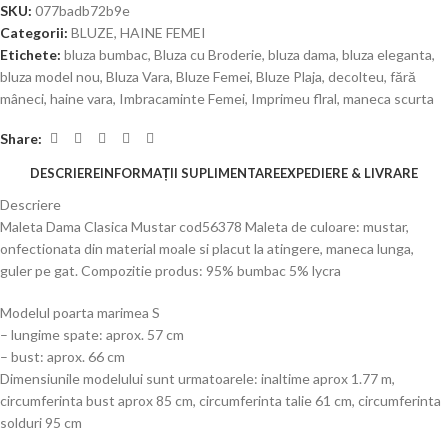
SKU:
077badb72b9e
Categorii:
BLUZE
,
HAINE FEMEI
Etichete:
bluza bumbac
,
Bluza cu Broderie
,
bluza dama
,
bluza eleganta
,
bluza model nou
,
Bluza Vara
,
Bluze Femei
,
Bluze Plaja
,
decolteu
,
fără
mâneci
,
haine vara
,
Imbracaminte Femei
,
Imprimeu flral
,
maneca scurta
Share:
DESCRIERE
INFORMAȚII SUPLIMENTARE
EXPEDIERE & LIVRARE
Descriere
Maleta Dama Clasica Mustar cod56378 Maleta de culoare: mustar,
onfectionata din material moale si placut la atingere, maneca lunga,
guler pe gat. Compozitie produs: 95% bumbac 5% lycra
Modelul poarta marimea S
– lungime spate: aprox. 57 cm
– bust: aprox. 66 cm
Dimensiunile modelului sunt urmatoarele: inaltime aprox 1.77 m,
circumferinta bust aprox 85 cm, circumferinta talie 61 cm, circumferinta
solduri 95 cm