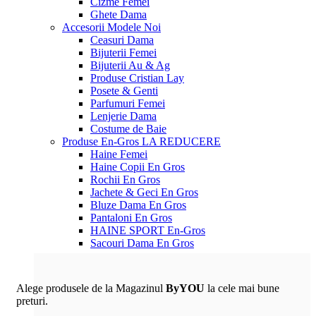
Cizme Femei
Ghete Dama
Accesorii
Modele Noi
Ceasuri Dama
Bijuterii Femei
Bijuterii Au & Ag
Produse Cristian Lay
Posete & Genti
Parfumuri Femei
Lenjerie Dama
Costume de Baie
Produse En-Gros
LA REDUCERE
Haine Femei
Haine Copii En Gros
Rochii En Gros
Jachete & Geci En Gros
Bluze Dama En Gros
Pantaloni En Gros
HAINE SPORT En-Gros
Sacouri Dama En Gros
Alege produsele de la Magazinul
ByYOU
la cele mai bune
preturi.