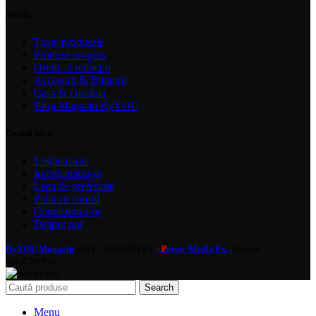
Meniu
Toate produsele
Produse en-gros
Oferte si reduceri
Accesorii & Bijuterii
Casa & Gradina
Blog Magazin ByYOU
Contul Meu
Logheaza-te
Inregistreaza-te
Lista de preferinte
Plata cu cardul
Contacteaza-ne
Despre noi
ByYOU Magazin
2019 CREATED BY
ower Media Fx -
Online
- P
SOLUTIONS.
Search
Menu