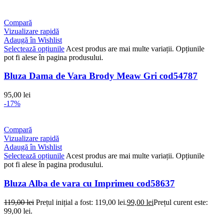
Compară
Vizualizare rapidă
Adaugă în Wishlist
Selectează opțiunile
Acest produs are mai multe variații. Opțiunile
pot fi alese în pagina produsului.
Bluza Dama de Vara Brody Meaw Gri cod54787
95,00
lei
-17%
Compară
Vizualizare rapidă
Adaugă în Wishlist
Selectează opțiunile
Acest produs are mai multe variații. Opțiunile
pot fi alese în pagina produsului.
Bluza Alba de vara cu Imprimeu cod58637
119,00
lei
Prețul inițial a fost: 119,00 lei.
99,00
lei
Prețul curent este:
99,00 lei.