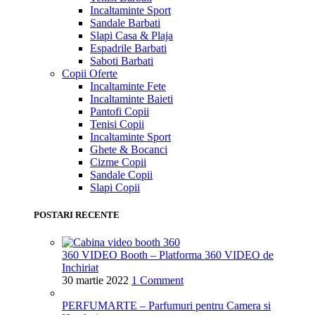
Incaltaminte Sport
Sandale Barbati
Slapi Casa & Plaja
Espadrile Barbati
Saboti Barbati
Copii
Oferte
Incaltaminte Fete
Incaltaminte Baieti
Pantofi Copii
Tenisi Copii
Incaltaminte Sport
Ghete & Bocanci
Cizme Copii
Sandale Copii
Slapi Copii
POSTARI RECENTE
360 VIDEO Booth – Platforma 360 VIDEO de
Inchiriat
30 martie 2022
1 Comment
PERFUMARTE – Parfumuri pentru Camera si