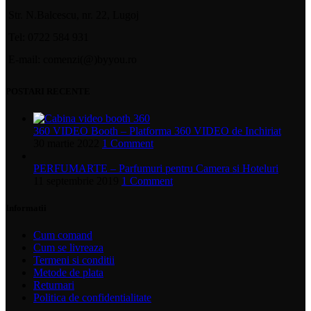
Str. N.Balcescu, nr. 22, Lugoj
Tel: 0722 584 931
E-mail: comenzi(@)byyou.ro
POSTARI RECENTE
360 VIDEO Booth – Platforma 360 VIDEO de Inchiriat
30 martie 2022
1 Comment
PERFUMARTE – Parfumuri pentru Camera si Hoteluri
11 septembrie 2019
1 Comment
Informatii
Cum comand
Cum se livreaza
Termeni si conditii
Metode de plata
Returnari
Politica de confidentialitate