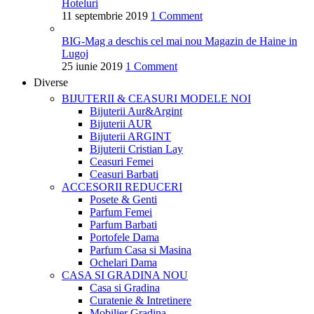
Hoteluri
11 septembrie 2019
1 Comment
BIG-Mag a deschis cel mai nou Magazin de Haine in
Lugoj
25 iunie 2019
1 Comment
Diverse
BIJUTERII & CEASURI
MODELE NOI
Bijuterii Aur&Argint
Bijuterii AUR
Bijuterii ARGINT
Bijuterii Cristian Lay
Ceasuri Femei
Ceasuri Barbati
ACCESORII
REDUCERI
Posete & Genti
Parfum Femei
Parfum Barbati
Portofele Dama
Parfum Casa si Masina
Ochelari Dama
CASA SI GRADINA
NOU
Casa si Gradina
Curatenie & Intretinere
Mobilier Gradina