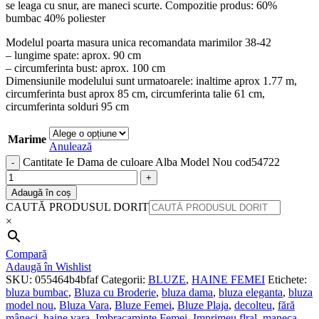
se leaga cu snur, are maneci scurte. Compozitie produs: 60%
bumbac 40% poliester
Modelul poarta masura unica recomandata marimilor 38-42
– lungime spate: aprox. 90 cm
– circumferinta bust: aprox. 100 cm
Dimensiunile modelului sunt urmatoarele: inaltime aprox 1.77 m,
circumferinta bust aprox 85 cm, circumferinta talie 61 cm,
circumferinta solduri 95 cm
Marime
Anulează
Cantitate Ie Dama de culoare Alba Model Nou cod54722
Adaugă în coș
CAUTĂ PRODUSUL DORIT
×
Compară
Adaugă în Wishlist
SKU:
055464b4bfaf
Categorii:
BLUZE
,
HAINE FEMEI
Etichete:
bluza bumbac
,
Bluza cu Broderie
,
bluza dama
,
bluza eleganta
,
bluza
model nou
,
Bluza Vara
,
Bluze Femei
,
Bluze Plaja
,
decolteu
,
fără
mâneci
,
haine vara
,
Imbracaminte Femei
,
Imprimeu flral
,
maneca