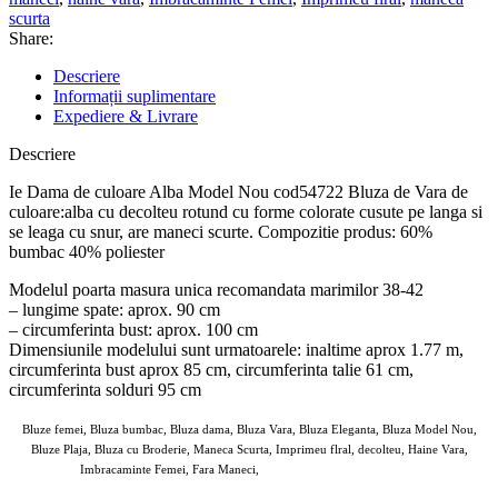
scurta
Share:
Descriere
Informații suplimentare
Expediere & Livrare
Descriere
Ie Dama de culoare Alba Model Nou cod54722 Bluza de Vara de
culoare:alba cu decolteu rotund cu forme colorate cusute pe langa si
se leaga cu snur, are maneci scurte. Compozitie produs: 60%
bumbac 40% poliester
Modelul poarta masura unica recomandata marimilor 38-42
– lungime spate: aprox. 90 cm
– circumferinta bust: aprox. 100 cm
Dimensiunile modelului sunt urmatoarele: inaltime aprox 1.77 m,
circumferinta bust aprox 85 cm, circumferinta talie 61 cm,
circumferinta solduri 95 cm
Bluze femei, Bluza bumbac, Bluza dama, Bluza Vara, Bluza Eleganta, Bluza Model Nou,
Bluze Plaja, Bluza cu Broderie, Maneca Scurta, Imprimeu flral, decolteu, Haine Vara,
Imbracaminte Femei, Fara Maneci,
ANGROZ Magazin BIG Mag