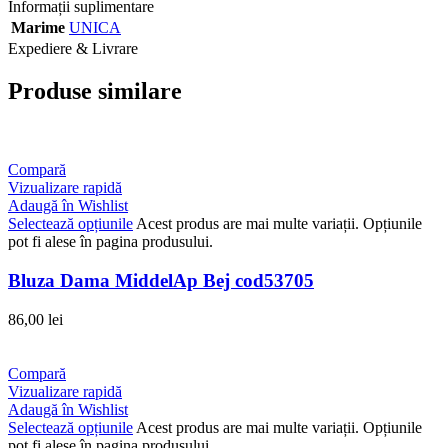
Informații suplimentare
Marime
UNICA
Expediere & Livrare
Produse similare
Compară
Vizualizare rapidă
Adaugă în Wishlist
Selectează opțiunile
Acest produs are mai multe variații. Opțiunile
pot fi alese în pagina produsului.
Bluza Dama MiddelAp Bej cod53705
86,00
lei
Compară
Vizualizare rapidă
Adaugă în Wishlist
Selectează opțiunile
Acest produs are mai multe variații. Opțiunile
pot fi alese în pagina produsului.