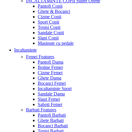
INCALTAMINTE COPII
Super Oferte
Pantofi Copii
Ghete & Bocanci
Cizme Copii
Sport Copii
Tenisi Copii
Sandale Copii
Slapi Copii
Masinute cu pedale
Incaltaminte
Femei
Features
Pantofi Dama
Botine Femei
Cizme Femei
Ghete Dama
Bocanci Femei
Incaltaminte Sport
Sandale Dama
Slapi Femei
Saboti Femei
Barbati
Features
Pantofi Barbati
Ghete Barbati
Bocanci Barbati
Tenisi Barbati