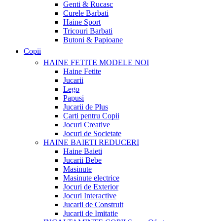
Genti & Rucasc
Curele Barbati
Haine Sport
Tricouri Barbati
Butoni & Papioane
Copii
HAINE FETITE
MODELE NOI
Haine Fetite
Jucarii
Lego
Papusi
Jucarii de Plus
Carti pentru Copii
Jocuri Creative
Jocuri de Societate
HAINE BAIETI
REDUCERI
Haine Baieti
Jucarii Bebe
Masinute
Masinute electrice
Jocuri de Exterior
Jocuri Interactive
Jucarii de Construit
Jucarii de Imitatie