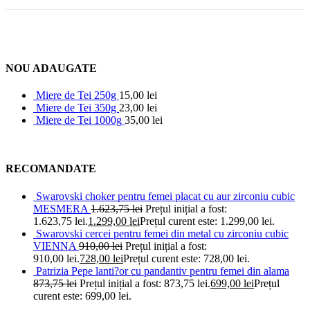
NOU ADAUGATE
Miere de Tei 250g
15,00
lei
Miere de Tei 350g
23,00
lei
Miere de Tei 1000g
35,00
lei
RECOMANDATE
Swarovski choker pentru femei placat cu aur zirconiu cubic
MESMERA
1.623,75
lei
Prețul inițial a fost:
1.623,75 lei.
1.299,00
lei
Prețul curent este: 1.299,00 lei.
Swarovski cercei pentru femei din metal cu zirconiu cubic
VIENNA
910,00
lei
Prețul inițial a fost:
910,00 lei.
728,00
lei
Prețul curent este: 728,00 lei.
Patrizia Pepe lanti?or cu pandantiv pentru femei din alama
873,75
lei
Prețul inițial a fost: 873,75 lei.
699,00
lei
Prețul
curent este: 699,00 lei.