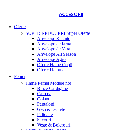
ACCESORII
Oferte
SUPER REDUCERI
Super Oferte
Anvelope & Jante
Anvelope de Iarna
Anvelope de Vara
Anvelope All Season
Anvelope Agro
Oferte Haine Copii
Oferte Hainute
Femei
Haine Femei
Modele noi
Bluze Cardigane
Camasi
Colanti
Pantaloni
Geci & Jachete
Paltoane
Sacouri
Veste & Bolerouri