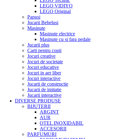
LEGO Technic
LEGO VIDIYO
LEGO Original
Papusi
Jucarii Bebelusi
Masinute
Masinute electrice
Masinute cu si fara pedale
Jucarii plus
Carti pentru copii
Jocuri creative
Jocuri de societate
Jocuri educative
Jocuri in aer liber
Jocuri interactive
Jucarii de constructie
Jucarii de imitatie
Jucarii interactive
DIVERSE PRODUSE
BIJUTERII
ARGINT
AUR
OTEL INOXIDABIL
ACCESORII
PARFUMURI