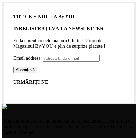
TOT CE E NOU LA By YOU
INREGISTRAȚI-VĂ LA NEWSLETTER
Fii la curent cu cele mai noi Oferte si Promotii.
Magazinul By YOU e plin de surprize placute !
Email address:
URMĂRIȚI-NE
Magazin online de haine, imbracaminte, incaltaminte, pentru femei,
barbati si copii. Oferte la Ceasuri, Bijuterii, Accesorii si Decoratiuni
Casa si Gradina