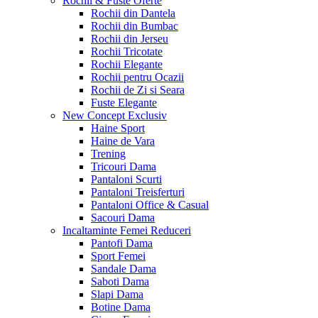
Rochii & Fuste
Oferte
Rochii din Dantela
Rochii din Bumbac
Rochii din Jerseu
Rochii Tricotate
Rochii Elegante
Rochii pentru Ocazii
Rochii de Zi si Seara
Fuste Elegante
New Concept
Exclusiv
Haine Sport
Haine de Vara
Trening
Tricouri Dama
Pantaloni Scurti
Pantaloni Treisferturi
Pantaloni Office & Casual
Sacouri Dama
Incaltaminte Femei
Reduceri
Pantofi Dama
Sport Femei
Sandale Dama
Saboti Dama
Slapi Dama
Botine Dama