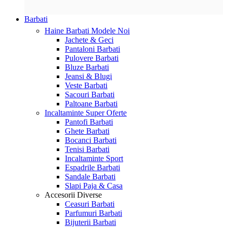
Barbati
Haine Barbati
Modele Noi
Jachete & Geci
Pantaloni Barbati
Pulovere Barbati
Bluze Barbati
Jeansi & Blugi
Veste Barbati
Sacouri Barbati
Paltoane Barbati
Incaltaminte
Super Oferte
Pantofi Barbati
Ghete Barbati
Bocanci Barbati
Tenisi Barbati
Incaltaminte Sport
Espadrile Barbati
Sandale Barbati
Slapi Paja & Casa
Accesorii
Diverse
Ceasuri Barbati
Parfumuri Barbati
Bijuterii Barbati