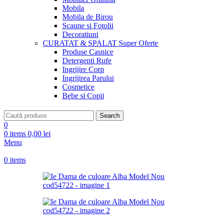
Mobila
Mobila de Birou
Scaune si Fotolii
Decoratiuni
CURATAT & SPALAT
Super Oferte
Produse Casnice
Detergenti Rufe
Ingrijire Corp
Ingrijirea Parului
Cosmetice
Bebe si Copii
Search
0
0
items
0,00
lei
Menu
0
items