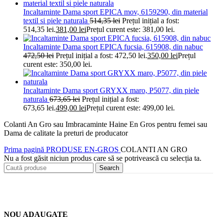
Incaltaminte Dama sport EPICA mov, 6159290, din material
textil si piele naturala
514,35
lei
Prețul inițial a fost:
514,35 lei.
381,00
lei
Prețul curent este: 381,00 lei.
Incaltaminte Dama sport EPICA fucsia, 615908, din nabuc
472,50
lei
Prețul inițial a fost: 472,50 lei.
350,00
lei
Prețul
curent este: 350,00 lei.
Incaltaminte Dama sport GRYXX maro, P5077, din piele
naturala
673,65
lei
Prețul inițial a fost:
673,65 lei.
499,00
lei
Prețul curent este: 499,00 lei.
Colanti An Gro sau Imbracaminte Haine En Gros pentru femei sau
Dama de calitate la preturi de producator
Prima pagină
PRODUSE EN-GROS
COLANTI AN GRO
Nu a fost găsit niciun produs care să se potrivească cu selecția ta.
Search
NOU ADAUGATE