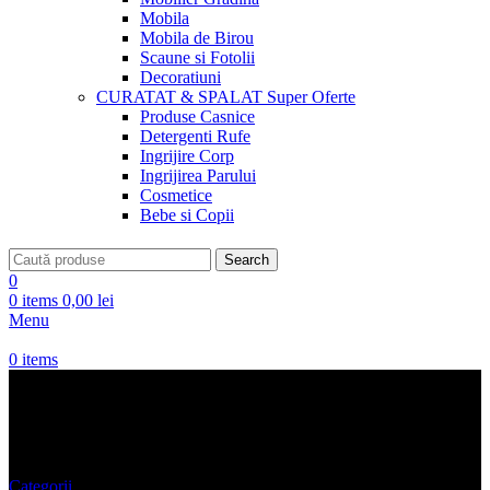
Mobila
Mobila de Birou
Scaune si Fotolii
Decoratiuni
CURATAT & SPALAT
Super Oferte
Produse Casnice
Detergenti Rufe
Ingrijire Corp
Ingrijirea Parului
Cosmetice
Bebe si Copii
Search
0
0
items
0,00
lei
Menu
0
items
COLANTI AN GRO
Categorii