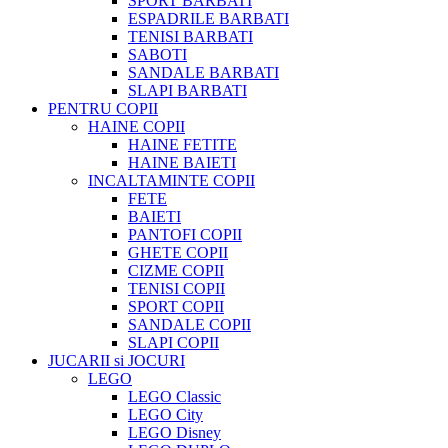
SPORT BARBATI
ESPADRILE BARBATI
TENISI BARBATI
SABOTI
SANDALE BARBATI
SLAPI BARBATI
PENTRU COPII
HAINE COPII
HAINE FETITE
HAINE BAIETI
INCALTAMINTE COPII
FETE
BAIETI
PANTOFI COPII
GHETE COPII
CIZME COPII
TENISI COPII
SPORT COPII
SANDALE COPII
SLAPI COPII
JUCARII si JOCURI
LEGO
LEGO Classic
LEGO City
LEGO Disney