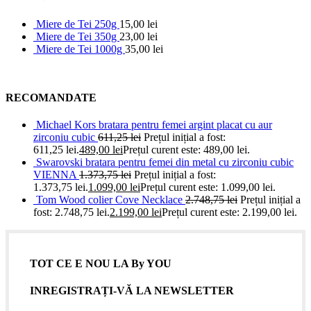
Miere de Tei 250g
15,00
lei
Miere de Tei 350g
23,00
lei
Miere de Tei 1000g
35,00
lei
RECOMANDATE
Michael Kors bratara pentru femei argint placat cu aur
zirconiu cubic
611,25
lei
Prețul inițial a fost:
611,25 lei.
489,00
lei
Prețul curent este: 489,00 lei.
Swarovski bratara pentru femei din metal cu zirconiu cubic
VIENNA
1.373,75
lei
Prețul inițial a fost:
1.373,75 lei.
1.099,00
lei
Prețul curent este: 1.099,00 lei.
Tom Wood colier Cove Necklace
2.748,75
lei
Prețul inițial a
fost: 2.748,75 lei.
2.199,00
lei
Prețul curent este: 2.199,00 lei.
TOT CE E NOU LA By YOU
INREGISTRAȚI-VĂ LA NEWSLETTER