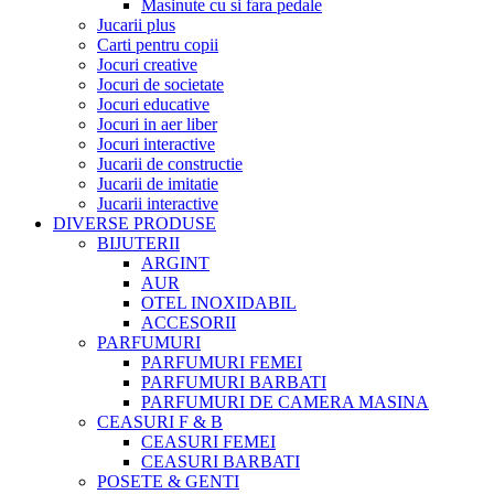
Masinute cu si fara pedale
Jucarii plus
Carti pentru copii
Jocuri creative
Jocuri de societate
Jocuri educative
Jocuri in aer liber
Jocuri interactive
Jucarii de constructie
Jucarii de imitatie
Jucarii interactive
DIVERSE PRODUSE
BIJUTERII
ARGINT
AUR
OTEL INOXIDABIL
ACCESORII
PARFUMURI
PARFUMURI FEMEI
PARFUMURI BARBATI
PARFUMURI DE CAMERA MASINA
CEASURI F & B
CEASURI FEMEI
CEASURI BARBATI
POSETE & GENTI