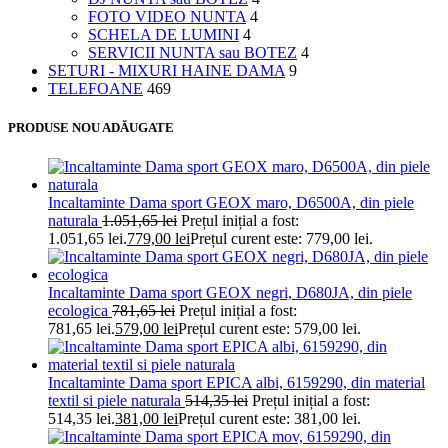
FOTO VIDEO NUNTA
4
SCHELA DE LUMINI
4
SERVICII NUNTA sau BOTEZ
4
SETURI - MIXURI HAINE DAMA
9
TELEFOANE
469
PRODUSE NOU ADĂUGATE
Incaltaminte Dama sport GEOX maro, D6500A, din piele
naturala
1.051,65
lei
Prețul inițial a fost:
1.051,65 lei.
779,00
lei
Prețul curent este: 779,00 lei.
Incaltaminte Dama sport GEOX negri, D680JA, din piele
ecologica
781,65
lei
Prețul inițial a fost:
781,65 lei.
579,00
lei
Prețul curent este: 579,00 lei.
Incaltaminte Dama sport EPICA albi, 6159290, din material
textil si piele naturala
514,35
lei
Prețul inițial a fost:
514,35 lei.
381,00
lei
Prețul curent este: 381,00 lei.