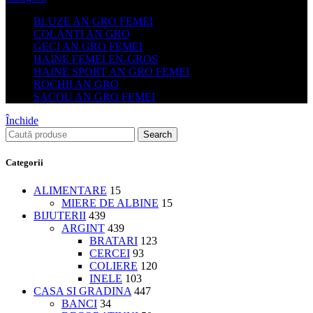
BLUZE AN GRO FEMEI
COLANTI AN GRO
GECI AN GRO FEMEI
HAINE FEMEI EN-GROS
HAINE SPORT AN GRO FEMEI
ROCHII AN GRO
SACOU AN GRO FEMEI
Închide
Search
Categorii
ALIMENTARE
15
MIERE DE ALBINE
15
BIJUTERII
439
ARGINT
439
BRATARI
123
CERCEI
93
COLIERE
120
INELE
103
CASA SI GRADINA
447
BANCI
34