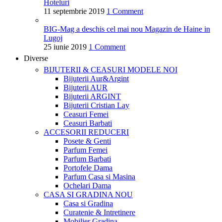
Hoteluri
11 septembrie 2019
1 Comment
BIG-Mag a deschis cel mai nou Magazin de Haine in
Lugoj
25 iunie 2019
1 Comment
Diverse
BIJUTERII & CEASURI
MODELE NOI
Bijuterii Aur&Argint
Bijuterii AUR
Bijuterii ARGINT
Bijuterii Cristian Lay
Ceasuri Femei
Ceasuri Barbati
ACCESORII
REDUCERI
Posete & Genti
Parfum Femei
Parfum Barbati
Portofele Dama
Parfum Casa si Masina
Ochelari Dama
CASA SI GRADINA
NOU
Casa si Gradina
Curatenie & Intretinere
Mobilier Gradina