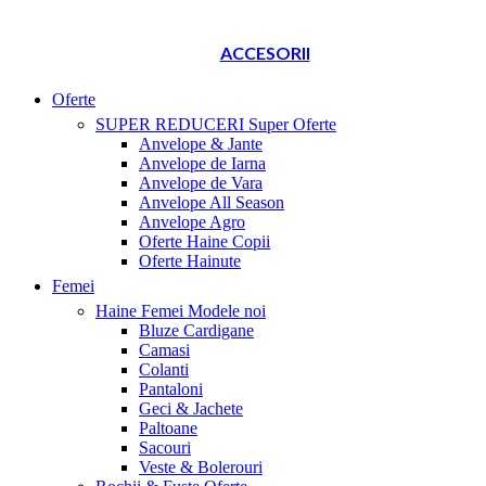
ACCESORII
Oferte
SUPER REDUCERI
Super Oferte
Anvelope & Jante
Anvelope de Iarna
Anvelope de Vara
Anvelope All Season
Anvelope Agro
Oferte Haine Copii
Oferte Hainute
Femei
Haine Femei
Modele noi
Bluze Cardigane
Camasi
Colanti
Pantaloni
Geci & Jachete
Paltoane
Sacouri
Veste & Bolerouri