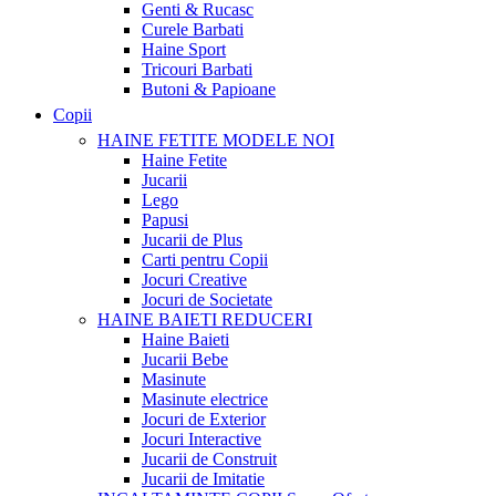
Genti & Rucasc
Curele Barbati
Haine Sport
Tricouri Barbati
Butoni & Papioane
Copii
HAINE FETITE
MODELE NOI
Haine Fetite
Jucarii
Lego
Papusi
Jucarii de Plus
Carti pentru Copii
Jocuri Creative
Jocuri de Societate
HAINE BAIETI
REDUCERI
Haine Baieti
Jucarii Bebe
Masinute
Masinute electrice
Jocuri de Exterior
Jocuri Interactive
Jucarii de Construit
Jucarii de Imitatie