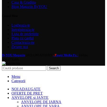
Casa & Gradina
Blog Magazin ByYOU
Contul Meu
Logheaza-te
Inregistreaza-te
Lista de preferinte
Plata cu cardul
Contacteaza-ne
Despre noi
ByYOU Magazin
2019 CREATED BY
ower Media Fx -
Online
- P
SOLUTIONS.
Search
Menu
Categorii
NOI ADAUGATE
OFERTE DE PRET
ANVELOPE si JANTE
ANVELOPE DE IARNA
ANVELOPE DE VARA