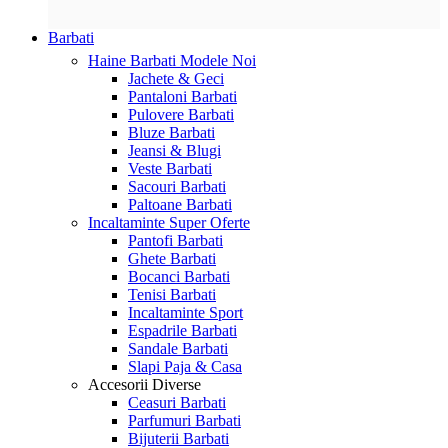
Barbati
Haine Barbati
Modele Noi
Jachete & Geci
Pantaloni Barbati
Pulovere Barbati
Bluze Barbati
Jeansi & Blugi
Veste Barbati
Sacouri Barbati
Paltoane Barbati
Incaltaminte
Super Oferte
Pantofi Barbati
Ghete Barbati
Bocanci Barbati
Tenisi Barbati
Incaltaminte Sport
Espadrile Barbati
Sandale Barbati
Slapi Paja & Casa
Accesorii
Diverse
Ceasuri Barbati
Parfumuri Barbati
Bijuterii Barbati