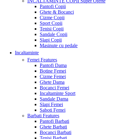
INCALTAMINTE COPII
Super Oferte
Pantofi Copii
Ghete & Bocanci
Cizme Copii
Sport Copii
Tenisi Copii
Sandale Copii
Slapi Copii
Masinute cu pedale
Incaltaminte
Femei
Features
Pantofi Dama
Botine Femei
Cizme Femei
Ghete Dama
Bocanci Femei
Incaltaminte Sport
Sandale Dama
Slapi Femei
Saboti Femei
Barbati
Features
Pantofi Barbati
Ghete Barbati
Bocanci Barbati
Tenisi Barbati