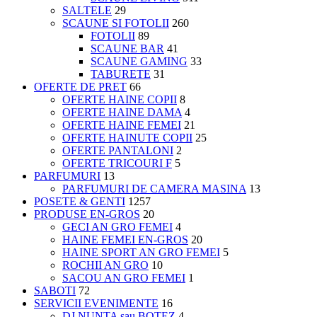
SALTELE
29
SCAUNE SI FOTOLII
260
FOTOLII
89
SCAUNE BAR
41
SCAUNE GAMING
33
TABURETE
31
OFERTE DE PRET
66
OFERTE HAINE COPII
8
OFERTE HAINE DAMA
4
OFERTE HAINE FEMEI
21
OFERTE HAINUTE COPII
25
OFERTE PANTALONI
2
OFERTE TRICOURI F
5
PARFUMURI
13
PARFUMURI DE CAMERA MASINA
13
POSETE & GENTI
1257
PRODUSE EN-GROS
20
GECI AN GRO FEMEI
4
HAINE FEMEI EN-GROS
20
HAINE SPORT AN GRO FEMEI
5
ROCHII AN GRO
10
SACOU AN GRO FEMEI
1
SABOTI
72
SERVICII EVENIMENTE
16
DJ NUNTA sau BOTEZ
4