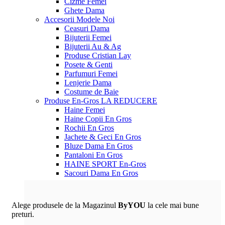
Cizme Femei
Ghete Dama
Accesorii
Modele Noi
Ceasuri Dama
Bijuterii Femei
Bijuterii Au & Ag
Produse Cristian Lay
Posete & Genti
Parfumuri Femei
Lenjerie Dama
Costume de Baie
Produse En-Gros
LA REDUCERE
Haine Femei
Haine Copii En Gros
Rochii En Gros
Jachete & Geci En Gros
Bluze Dama En Gros
Pantaloni En Gros
HAINE SPORT En-Gros
Sacouri Dama En Gros
Alege produsele de la Magazinul
ByYOU
la cele mai bune
preturi.