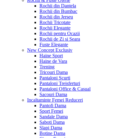
Rochii & Fuste
Oferte
Rochii din Dantela
Rochii din Bumbac
Rochii din Jerseu
Rochii Tricotate
Rochii Elegante
Rochii pentru Ocazii
Rochii de Zi si Seara
Fuste Elegante
New Concept
Exclusiv
Haine Sport
Haine de Vara
Trening
Tricouri Dama
Pantaloni Scurti
Pantaloni Treisferturi
Pantaloni Office & Casual
Sacouri Dama
Incaltaminte Femei
Reduceri
Pantofi Dama
Sport Femei
Sandale Dama
Saboti Dama
Slapi Dama
Botine Dama