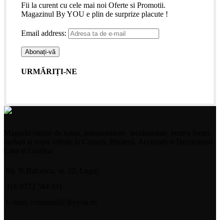
Fii la curent cu cele mai noi Oferte si Promotii.
Magazinul By YOU e plin de surprize placute !
Email address:
URMĂRIȚI-NE
Magazin online de haine, imbracaminte, incaltaminte, pentru femei,
barbati si copii. Oferte la Ceasuri, Bijuterii, Accesorii si Decoratiuni
Casa si Gradina
Str. N.Balcescu, nr. 22, Lugoj
Tel: 0722 584 931
E-mail: comenzi(@)byyou.ro