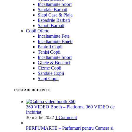
Incaltaminte Sport
Sandale Barbati
Slapi Casa & Plaja
Espadrile Barbati
Saboti Barbati
Copii
Oferte
Incaltaminte Fete
Incaltaminte Baieti
Pantofi Copii
Tenisi Copii
Incaltaminte Sport
Ghete & Bocanci
Cizme Copii
Sandale Copii
Slapi Copii
POSTARI RECENTE
360 VIDEO Booth – Platforma 360 VIDEO de
Inchiriat
30 martie 2022
1 Comment
PERFUMARTE – Parfumuri pentru Camera si