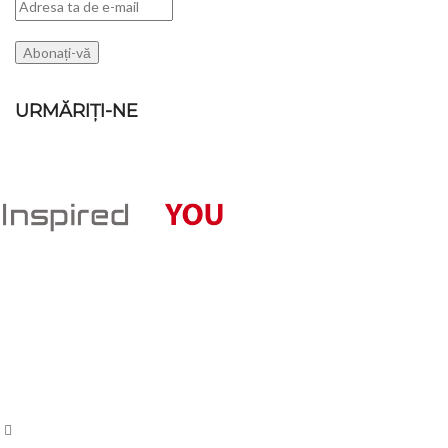
URMĂRIȚI-NE
POSTARI RECE
360 VI
Magazin online de haine, imbracaminte,
360 VI
incaltaminte, pentru femei, barbati si copii.
30 mar
Oferte la Ceasuri, Bijuterii, Accesorii si
Decoratiuni Casa si Gradina
PERFU
pentru
Str. N.Balcescu, nr. 22, Lugoj
11 sep
Tel: 0722 584 931
Comme
E-mail: comenzi(@)byyou.ro