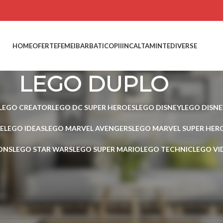
HOME
OFERTE
FEMEI
BARBATI
COPII
INCALTAMINTE
DIVERSE
LEGO DUPLO
LEGO CREATOR
LEGO DC SUPER HEROES
LEGO DISNEY
LEGO DISNE
E
LEGO IDEAS
LEGO MARVEL AVENGERS
LEGO MARVEL SUPER HER
ONS
LEGO STAR WARS
LEGO SUPER MARIO
LEGO TECHNIC
LEGO VI
I si JOCURI
LEGO Original
LEGO DUPLO
 produs care să se potrivească cu selecția ta.