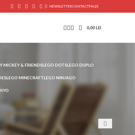
NEWSLETTER
CONTACT
FAQS
0,00
LEI
Y MICKEY & FRIENDS
LEGO DOTS
LEGO DUPLO
OES
LEGO MINECRAFT
LEGO NINJAGO
DIYO