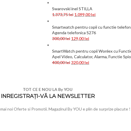
Swarovski inel STILLA
1.373,75
lei
1.099,00
lei
Smartwatch pentru copii cu functie telefon
Agenda telefonica S276
300,00
lei
129,00
lei
SmartWatch pentru copii Wonlex cu Functie 
Apel Video, Calculator, Alarma, Functie Sp
400,00
lei
320,00
lei
TOT CE E NOU LA By YOU
INREGISTRAȚI-VĂ LA NEWSLETTER
e mai noi Oferte si Promotii. Magazinul By YOU e plin de surprize placute !