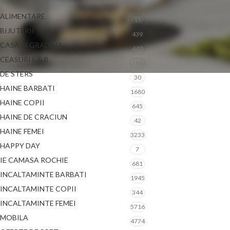
ALIMENTARE
15
BIJUTERII
439
CASA SI GRADINA
447
CEASURI F & B
196
DE STERS
30
HAINE BARBATI
1680
HAINE COPII
645
HAINE DE CRACIUN
42
HAINE FEMEI
3233
HAPPY DAY
7
IE CAMASA ROCHIE
681
INCALTAMINTE BARBATI
1945
INCALTAMINTE COPII
344
INCALTAMINTE FEMEI
5716
MOBILA
4774