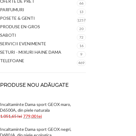
OFERTE DE PRET
66
PARFUMURI
13
POSETE & GENTI
1257
PRODUSE EN-GROS
20
SABOTI
72
SERVICII EVENIMENTE
16
SETURI - MIXURI HAINE DAMA
9
TELEFOANE
469
PRODUSE NOU ADĂUGATE
Incaltaminte Dama sport GEOX maro,
D6500A, din piele naturala
1.051,65
lei
779,00
lei
Incaltaminte Dama sport GEOX negri,
D680JA, din piele ecologica