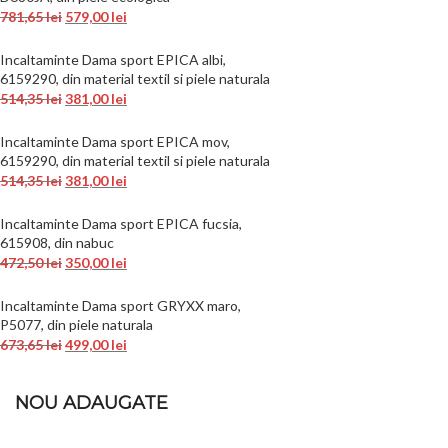
781,65
lei
579,00
lei
Incaltaminte Dama sport EPICA albi,
6159290, din material textil si piele naturala
514,35
lei
381,00
lei
Incaltaminte Dama sport EPICA mov,
6159290, din material textil si piele naturala
514,35
lei
381,00
lei
Incaltaminte Dama sport EPICA fucsia,
615908, din nabuc
472,50
lei
350,00
lei
Incaltaminte Dama sport GRYXX maro,
P5077, din piele naturala
673,65
lei
499,00
lei
NOU ADAUGATE