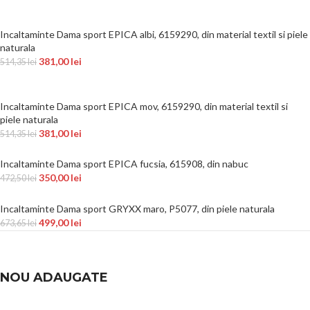
Incaltaminte Dama sport EPICA albi, 6159290, din material textil si piele
naturala
381,00
lei
514,35
lei
Incaltaminte Dama sport EPICA mov, 6159290, din material textil si
piele naturala
381,00
lei
514,35
lei
Incaltaminte Dama sport EPICA fucsia, 615908, din nabuc
350,00
lei
472,50
lei
Incaltaminte Dama sport GRYXX maro, P5077, din piele naturala
499,00
lei
673,65
lei
NOU ADAUGATE