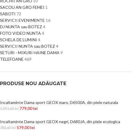
ROCHII AN GRO
10
SACOU AN GRO FEMEI
1
SABOTI
72
SERVICII EVENIMENTE
16
DJ NUNTA sau BOTEZ
4
FOTO VIDEO NUNTA
4
SCHELA DE LUMINI
4
SERVICII NUNTA sau BOTEZ
4
SETURI - MIXURI HAINE DAMA
9
TELEFOANE
469
PRODUSE NOU ADĂUGATE
Incaltaminte Dama sport GEOX maro, D6500A, din piele naturala
779,00
lei
1.051,65
lei
Incaltaminte Dama sport GEOX negri, D680JA, din piele ecologica
579,00
lei
781,65
lei