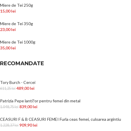
Miere de Tei 250g
15,00
lei
Miere de Tei 350g
23,00
lei
Miere de Tei 1000g
35,00
lei
RECOMANDATE
Tory Burch - Cercei
489,00
lei
611,25
lei
Patrizia Pepe lanti?or pentru femei din metal
839,00
lei
1.048,75
lei
CEASURI F & B CEASURI FEMEI Furla ceas femei, culoarea argintiu
909,90
lei
1.228,37
lei