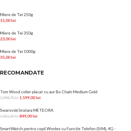
Miere de Tei 250g
15,00
lei
Miere de Tei 350g
23,00
lei
Miere de Tei 1000g
35,00
lei
RECOMANDATE
Tom Wood colier placat cu aur Bo Chain Medium Gold
1.599,00
lei
1.998,75
lei
Swarovski bratara METEORA
849,00
lei
1.061,25
lei
SmartWatch pentru copii Wonlex cu Functie Telefon (SIM), 4G -