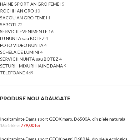
HAINE SPORT AN GRO FEMEI
5
ROCHII AN GRO
10
SACOU AN GRO FEMEI
1
SABOTI
72
SERVICII EVENIMENTE
16
DJ NUNTA sau BOTEZ
4
FOTO VIDEO NUNTA
4
SCHELA DE LUMINI
4
SERVICII NUNTA sau BOTEZ
4
SETURI - MIXURI HAINE DAMA
9
TELEFOANE
469
PRODUSE NOU ADĂUGATE
Incaltaminte Dama sport GEOX maro, D6500A, din piele naturala
779,00
lei
1.051,65
lei
Incaltaminte Dama sport GEOX negri, D680JA, din piele ecologica