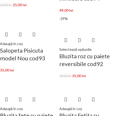
25,00
lei
33,00
lei
49,00
lei
-29%
Adaugă în coș
Salopeta Pisicuta
Selectează opțiunile
Bluzita roz cu paiete
model Nou cod93
reversibile cod92
35,00
lei
35,00
lei
49,00
lei
Adaugă în coș
Adaugă în coș
Bluzita fete cu paiete
Bluzita Fetita cu