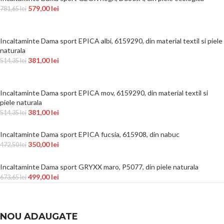
579,00
lei
781,65
lei
Incaltaminte Dama sport EPICA albi, 6159290, din material textil si piele
naturala
381,00
lei
514,35
lei
Incaltaminte Dama sport EPICA mov, 6159290, din material textil si
piele naturala
381,00
lei
514,35
lei
Incaltaminte Dama sport EPICA fucsia, 615908, din nabuc
350,00
lei
472,50
lei
Incaltaminte Dama sport GRYXX maro, P5077, din piele naturala
499,00
lei
673,65
lei
NOU ADAUGATE