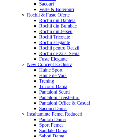
Sacouri
Veste & Bolerouri
Rochii & Fuste
Oferte
Rochii din Dantela
Rochii din Bumbac
Rochii din Jerseu
Rochii Tricotate
Rochii Elegante
Rochii pentru Ocazii
Rochii de Zi si Seara
Fuste Elegante
New Concept
Exclusiv
Haine Sport
Haine de Vara
Trening
Tricouri Dama
Pantaloni Scurti
Pantaloni Treisferturi
Pantaloni Office & Casual
Sacouri Dama
Incaltaminte Femei
Reduceri
Pantofi Dama
Sport Femei
Sandale Dama
Saboti Dama