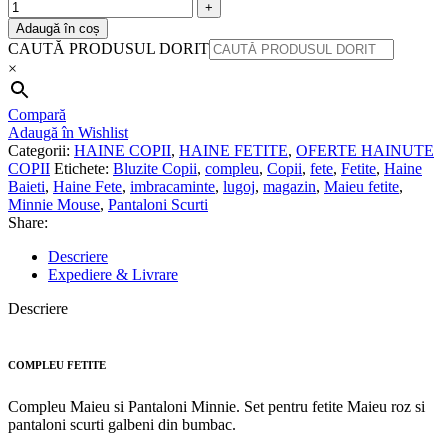
Adaugă în coș
CAUTĂ PRODUSUL DORIT
×
Compară
Adaugă în Wishlist
Categorii:
HAINE COPII
,
HAINE FETITE
,
OFERTE HAINUTE
COPII
Etichete:
Bluzite Copii
,
compleu
,
Copii
,
fete
,
Fetite
,
Haine
Baieti
,
Haine Fete
,
imbracaminte
,
lugoj
,
magazin
,
Maieu fetite
,
Minnie Mouse
,
Pantaloni Scurti
Share:
Descriere
Expediere & Livrare
Descriere
COMPLEU FETITE
Compleu Maieu si Pantaloni Minnie. Set pentru fetite Maieu roz si
pantaloni scurti galbeni din bumbac.