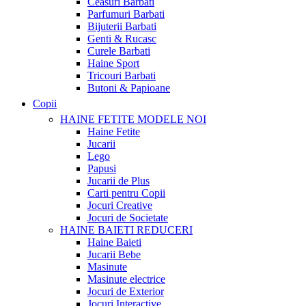
Ceasuri Barbati
Parfumuri Barbati
Bijuterii Barbati
Genti & Rucasc
Curele Barbati
Haine Sport
Tricouri Barbati
Butoni & Papioane
Copii
HAINE FETITE
MODELE NOI
Haine Fetite
Jucarii
Lego
Papusi
Jucarii de Plus
Carti pentru Copii
Jocuri Creative
Jocuri de Societate
HAINE BAIETI
REDUCERI
Haine Baieti
Jucarii Bebe
Masinute
Masinute electrice
Jocuri de Exterior
Jocuri Interactive