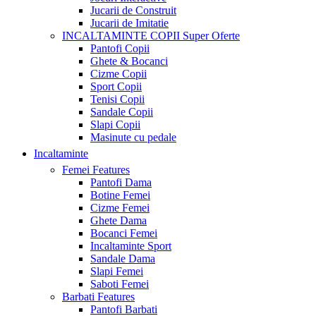
Jucarii de Construit
Jucarii de Imitatie
INCALTAMINTE COPII
Super Oferte
Pantofi Copii
Ghete & Bocanci
Cizme Copii
Sport Copii
Tenisi Copii
Sandale Copii
Slapi Copii
Masinute cu pedale
Incaltaminte
Femei
Features
Pantofi Dama
Botine Femei
Cizme Femei
Ghete Dama
Bocanci Femei
Incaltaminte Sport
Sandale Dama
Slapi Femei
Saboti Femei
Barbati
Features
Pantofi Barbati