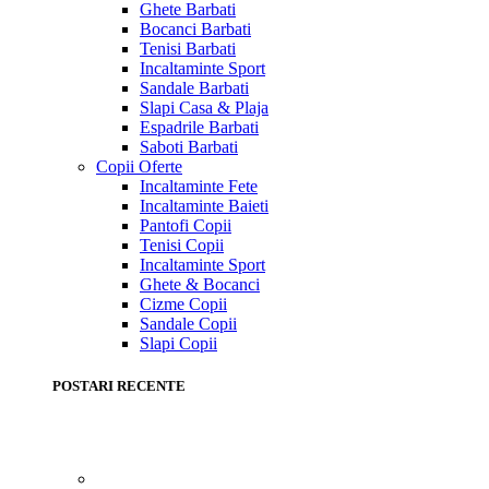
Ghete Barbati
Bocanci Barbati
Tenisi Barbati
Incaltaminte Sport
Sandale Barbati
Slapi Casa & Plaja
Espadrile Barbati
Saboti Barbati
Copii
Oferte
Incaltaminte Fete
Incaltaminte Baieti
Pantofi Copii
Tenisi Copii
Incaltaminte Sport
Ghete & Bocanci
Cizme Copii
Sandale Copii
Slapi Copii
POSTARI RECENTE