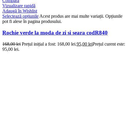
Compară
Vizualizare rapidă
Adaugă în Wishlist
Selectează opțiunile
Acest produs are mai multe variații. Opțiunile
pot fi alese în pagina produsului.
Rochie verde la moda de zi si seara codR840
168,00
lei
Prețul inițial a fost: 168,00 lei.
95,00
lei
Prețul curent este:
95,00 lei.