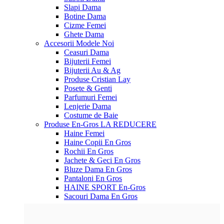
Slapi Dama
Botine Dama
Cizme Femei
Ghete Dama
Accesorii
Modele Noi
Ceasuri Dama
Bijuterii Femei
Bijuterii Au & Ag
Produse Cristian Lay
Posete & Genti
Parfumuri Femei
Lenjerie Dama
Costume de Baie
Produse En-Gros
LA REDUCERE
Haine Femei
Haine Copii En Gros
Rochii En Gros
Jachete & Geci En Gros
Bluze Dama En Gros
Pantaloni En Gros
HAINE SPORT En-Gros
Sacouri Dama En Gros