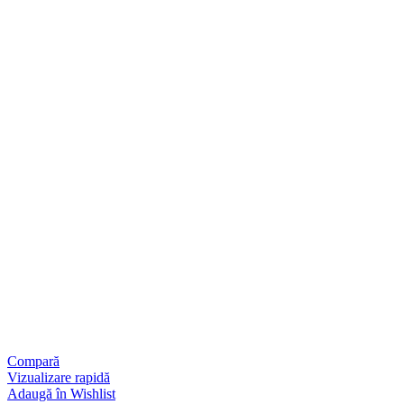
Compară
Vizualizare rapidă
Adaugă în Wishlist