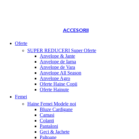
ACCESORII
Oferte
SUPER REDUCERI
Super Oferte
Anvelope & Jante
Anvelope de Iarna
Anvelope de Vara
Anvelope All Season
Anvelope Agro
Oferte Haine Copii
Oferte Hainute
Femei
Haine Femei
Modele noi
Bluze Cardigane
Camasi
Colanti
Pantaloni
Geci & Jachete
Paltoane