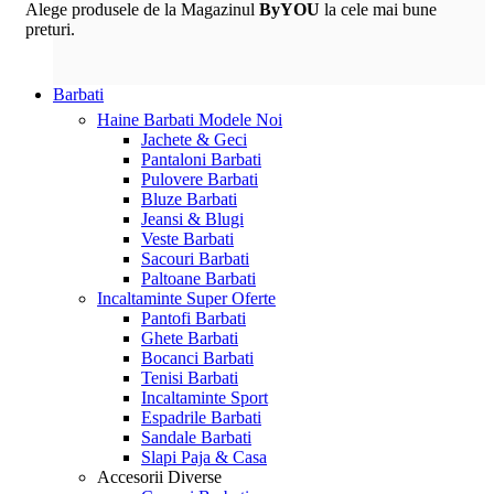
Alege produsele de la Magazinul
ByYOU
la cele mai bune
preturi.
Barbati
Haine Barbati
Modele Noi
Jachete & Geci
Pantaloni Barbati
Pulovere Barbati
Bluze Barbati
Jeansi & Blugi
Veste Barbati
Sacouri Barbati
Paltoane Barbati
Incaltaminte
Super Oferte
Pantofi Barbati
Ghete Barbati
Bocanci Barbati
Tenisi Barbati
Incaltaminte Sport
Espadrile Barbati
Sandale Barbati
Slapi Paja & Casa
Accesorii
Diverse