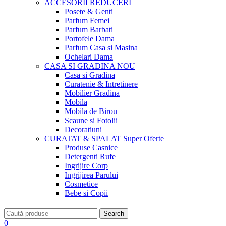
ACCESORII
REDUCERI
Posete & Genti
Parfum Femei
Parfum Barbati
Portofele Dama
Parfum Casa si Masina
Ochelari Dama
CASA SI GRADINA
NOU
Casa si Gradina
Curatenie & Intretinere
Mobilier Gradina
Mobila
Mobila de Birou
Scaune si Fotolii
Decoratiuni
CURATAT & SPALAT
Super Oferte
Produse Casnice
Detergenti Rufe
Ingrijire Corp
Ingrijirea Parului
Cosmetice
Bebe si Copii
Search
0