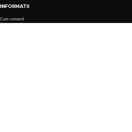
INFORMATII
Cum comand
Cum se livreaza
Termeni si conditii
Metode de plata
Returnari
Politica de confidentialitate
MENIU
Toate produsele
Produse en-gros
Oferte si reduceri
Accesorii & Bijuterii
Casa & Gradina
Blog Magazin ByYOU
CONTUL MEU