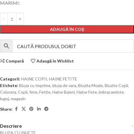
MARIMI:
ADAUGĂ ÎN COȘ
Compară
Adaugă în Wishlist
Categorii:
HAINE COPII
,
HAINE FETITE
Etichete:
Bluza cu Imprime
,
bluza de vara
,
Bluzita Moale
,
Bluzite Copii
,
Colorata
,
Copii
,
fete
,
Fetite
,
Haine Baieti
,
Haine Fete
,
imbracaminte
,
lugoj
,
magazin
Share:
Descriere
BLUZA CU PAIETE