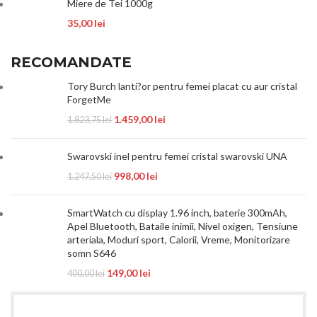
Miere de Tei 1000g
35,00
lei
RECOMANDATE
Tory Burch lanti?or pentru femei placat cu aur cristal
ForgetMe
1.459,00
lei
1.823,75
lei
Swarovski inel pentru femei cristal swarovski UNA
998,00
lei
1.247,50
lei
SmartWatch cu display 1.96 inch, baterie 300mAh,
Apel Bluetooth, Bataile inimii, Nivel oxigen, Tensiune
arteriala, Moduri sport, Calorii, Vreme, Monitorizare
somn S646
149,00
lei
400,00
lei