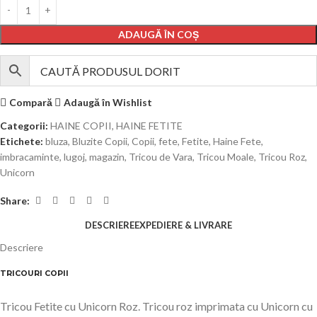
ADAUGĂ ÎN COȘ
Compară
Adaugă în Wishlist
Categorii:
HAINE COPII
,
HAINE FETITE
Etichete:
bluza
,
Bluzite Copii
,
Copii
,
fete
,
Fetite
,
Haine Fete
,
imbracaminte
,
lugoj
,
magazin
,
Tricou de Vara
,
Tricou Moale
,
Tricou Roz
,
Unicorn
Share:
DESCRIERE
EXPEDIERE & LIVRARE
Descriere
TRICOURI COPII
Tricou Fetite cu Unicorn Roz. Tricou roz imprimata cu Unicorn cu