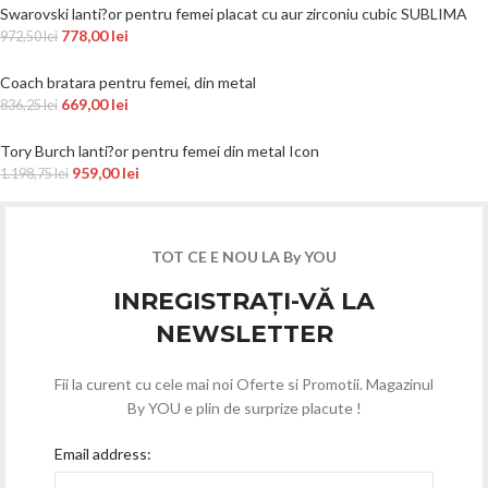
Swarovski lanti?or pentru femei placat cu aur zirconiu cubic SUBLIMA
778,00
lei
972,50
lei
Coach bratara pentru femei, din metal
669,00
lei
836,25
lei
Tory Burch lanti?or pentru femei din metal Icon
959,00
lei
1.198,75
lei
TOT CE E NOU LA By YOU
INREGISTRAȚI-VĂ LA
NEWSLETTER
Fii la curent cu cele mai noi Oferte si Promotii. Magazinul
By YOU e plin de surprize placute !
Email address: