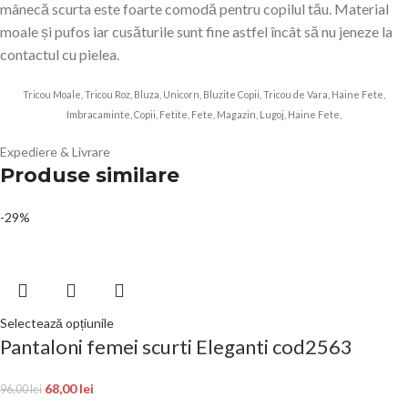
mânecă scurta este foarte comodă pentru copilul tău. Material
moale și pufos iar cusăturile sunt fine astfel încât să nu jeneze la
contactul cu pielea.
Tricou Moale, Tricou Roz, Bluza, Unicorn, Bluzite Copii, Tricou de Vara, Haine Fete,
Imbracaminte, Copii, Fetite, Fete, Magazin, Lugoj, Haine Fete,
Expediere & Livrare
Produse similare
-29%
Selectează opțiunile
Pantaloni femei scurti Eleganti cod2563
68,00
lei
96,00
lei