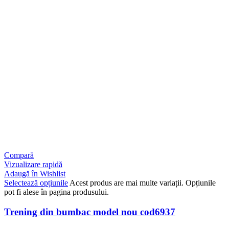
Compară
Vizualizare rapidă
Adaugă în Wishlist
Selectează opțiunile
Acest produs are mai multe variații. Opțiunile
pot fi alese în pagina produsului.
Trening din bumbac model nou cod6937