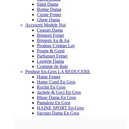
Slapi Dama
Botine Dama
Cizme Femei
Ghete Dama
Accesorii
Modele Noi
Ceasuri Dama
Bijuterii Femei
Bijuterii Au & Ag
Produse Cristian Lay
Posete & Genti
Parfumuri Femei
Lenjerie Dama
Costume de Baie
Produse En-Gros
LA REDUCERE
Haine Femei
Haine Copii En Gros
Rochii En Gros
Jachete & Geci En Gros
Bluze Dama En Gros
Pantaloni En Gros
HAINE SPORT En-Gros
Sacouri Dama En Gros