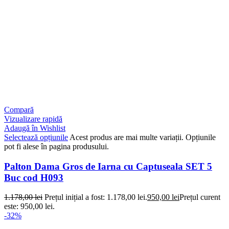
Compară
Vizualizare rapidă
Adaugă în Wishlist
Selectează opțiunile
Acest produs are mai multe variații. Opțiunile
pot fi alese în pagina produsului.
Palton Dama Gros de Iarna cu Captuseala SET 5
Buc cod H093
1.178,00
lei
Prețul inițial a fost: 1.178,00 lei.
950,00
lei
Prețul curent
este: 950,00 lei.
-32%