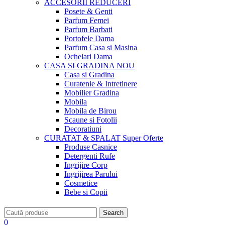
ACCESORII
REDUCERI
Posete & Genti
Parfum Femei
Parfum Barbati
Portofele Dama
Parfum Casa si Masina
Ochelari Dama
CASA SI GRADINA
NOU
Casa si Gradina
Curatenie & Intretinere
Mobilier Gradina
Mobila
Mobila de Birou
Scaune si Fotolii
Decoratiuni
CURATAT & SPALAT
Super Oferte
Produse Casnice
Detergenti Rufe
Ingrijire Corp
Ingrijirea Parului
Cosmetice
Bebe si Copii
Search
0