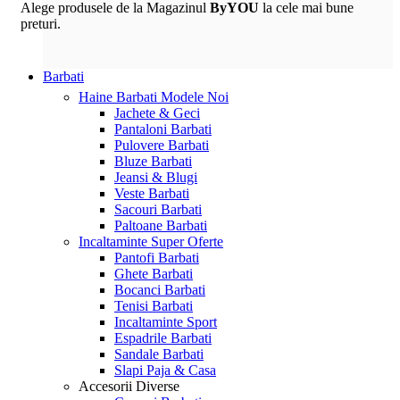
Alege produsele de la Magazinul
ByYOU
la cele mai bune
preturi.
Barbati
Haine Barbati
Modele Noi
Jachete & Geci
Pantaloni Barbati
Pulovere Barbati
Bluze Barbati
Jeansi & Blugi
Veste Barbati
Sacouri Barbati
Paltoane Barbati
Incaltaminte
Super Oferte
Pantofi Barbati
Ghete Barbati
Bocanci Barbati
Tenisi Barbati
Incaltaminte Sport
Espadrile Barbati
Sandale Barbati
Slapi Paja & Casa
Accesorii
Diverse