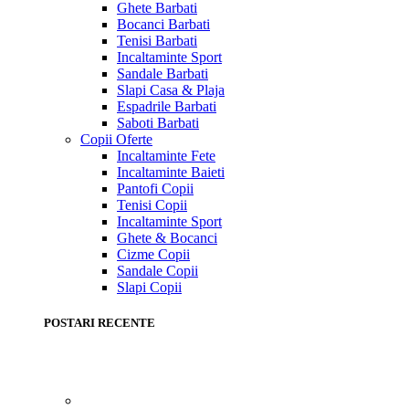
Ghete Barbati
Bocanci Barbati
Tenisi Barbati
Incaltaminte Sport
Sandale Barbati
Slapi Casa & Plaja
Espadrile Barbati
Saboti Barbati
Copii
Oferte
Incaltaminte Fete
Incaltaminte Baieti
Pantofi Copii
Tenisi Copii
Incaltaminte Sport
Ghete & Bocanci
Cizme Copii
Sandale Copii
Slapi Copii
POSTARI RECENTE