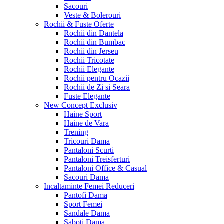
Sacouri
Veste & Bolerouri
Rochii & Fuste
Oferte
Rochii din Dantela
Rochii din Bumbac
Rochii din Jerseu
Rochii Tricotate
Rochii Elegante
Rochii pentru Ocazii
Rochii de Zi si Seara
Fuste Elegante
New Concept
Exclusiv
Haine Sport
Haine de Vara
Trening
Tricouri Dama
Pantaloni Scurti
Pantaloni Treisferturi
Pantaloni Office & Casual
Sacouri Dama
Incaltaminte Femei
Reduceri
Pantofi Dama
Sport Femei
Sandale Dama
Saboti Dama