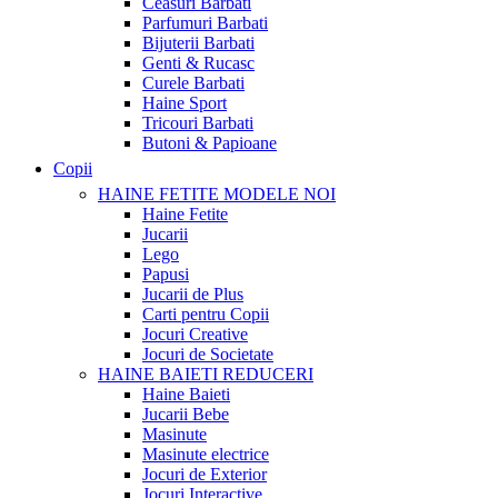
Ceasuri Barbati
Parfumuri Barbati
Bijuterii Barbati
Genti & Rucasc
Curele Barbati
Haine Sport
Tricouri Barbati
Butoni & Papioane
Copii
HAINE FETITE
MODELE NOI
Haine Fetite
Jucarii
Lego
Papusi
Jucarii de Plus
Carti pentru Copii
Jocuri Creative
Jocuri de Societate
HAINE BAIETI
REDUCERI
Haine Baieti
Jucarii Bebe
Masinute
Masinute electrice
Jocuri de Exterior
Jocuri Interactive