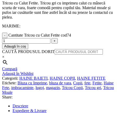
Tricou cu Calut Fetite. Tricou gri cu imprimeu calut cu mânecă
scurta de vara, foarte comodă pentru copilul tău. Material moale și
pufos iar cusăturile sunt fine astfel încât să nu jeneze la contactul cu
pielea.
MARIME:
Cantitate Tricou cu Calut Fetite cod74
Adaugă în coș
CAUTĂ PRODUSUL DORIT
×
Compară
Adaugă în Wishlist
Categorii:
HAINE BAIETI
,
HAINE COPII
,
HAINE FETITE
Etichete:
Bluza cu Imprime
,
bluza de vara
,
Copii
,
fete
,
Fetite
,
Haine
Fete
,
imbracaminte
,
lugoj
,
magazin
,
Tricou Copii
,
Tricou gri
,
Tricou
Moale
Share:
Descriere
Expediere & Livrare