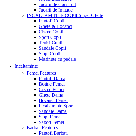
Jucarii de Construit
Jucarii de Imitatie
INCALTAMINTE COPII
Super Oferte
Pantofi Copii
Ghete & Bocanci
Cizme Copii
Sport Copii
Tenisi Copii
Sandale Copii
Slapi Copii
Masinute cu pedale
Incaltaminte
Femei
Features
Pantofi Dama
Botine Femei
Cizme Femei
Ghete Dama
Bocanci Femei
Incaltaminte Sport
Sandale Dama
Slapi Femei
Saboti Femei
Barbati
Features
Pantofi Barbati