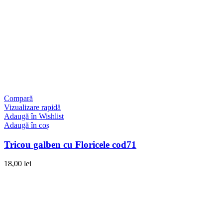
Compară
Vizualizare rapidă
Adaugă în Wishlist
Adaugă în coș
Tricou galben cu Floricele cod71
18,00
lei