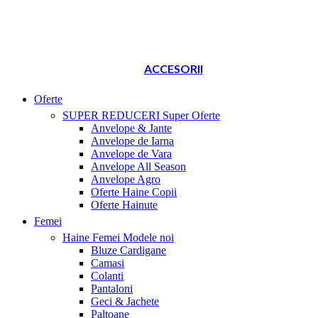
ACCESORII
Oferte
SUPER REDUCERI
Super Oferte
Anvelope & Jante
Anvelope de Iarna
Anvelope de Vara
Anvelope All Season
Anvelope Agro
Oferte Haine Copii
Oferte Hainute
Femei
Haine Femei
Modele noi
Bluze Cardigane
Camasi
Colanti
Pantaloni
Geci & Jachete
Paltoane