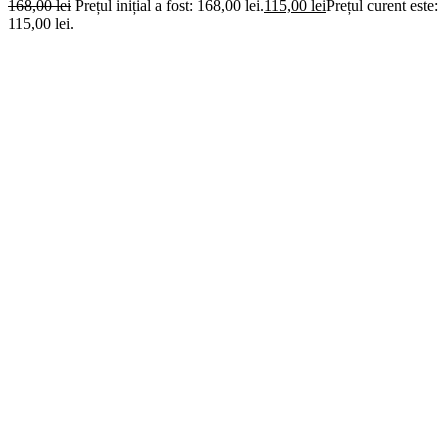
168,00
lei
Prețul inițial a fost: 168,00 lei.
115,00
lei
Prețul curent este:
115,00 lei.