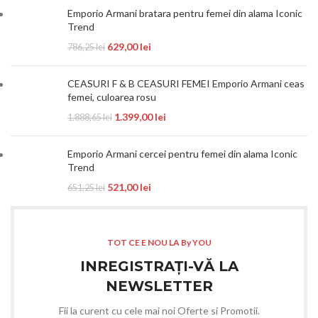
Emporio Armani bratara pentru femei din alama Iconic
Trend
629,00
lei
786,25
lei
CEASURI F & B CEASURI FEMEI Emporio Armani ceas
femei, culoarea rosu
1.399,00
lei
1.888,65
lei
Emporio Armani cercei pentru femei din alama Iconic
Trend
521,00
lei
651,25
lei
TOT CE E NOU LA By YOU
INREGISTRAȚI-VĂ LA
NEWSLETTER
Fii la curent cu cele mai noi Oferte si Promotii.