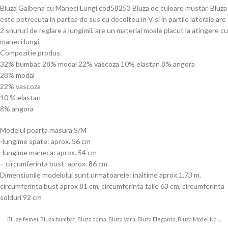
Bluza Galbena cu Maneci Lungi cod58253 Bluza de culoare mustar. Bluza
este petrecuta in partea de sus cu decolteu in V si in partile laterale are
2 snururi de reglare a lungimii, are un material moale placut la atingere cu
maneci lungi.
Compozitie produs:
32% bumbac 28% modal 22% vascoza 10% elastan 8% angora
28% modal
22% vascoza
10 % elastan
8% angora
Modelul poarta masura S/M
-lungime spate: aprox. 56 cm
-lungime maneca: aprox. 54 cm
– circumferinta bust: aprox. 86 cm
Dimensiunile modelului sunt urmatoarele: inaltime aprox 1.73 m,
circumferinta bust aprox 81 cm, circumferinta talie 63 cm, circumferinta
solduri 92 cm
Bluze femei, Bluza bumbac, Bluza dama, Bluza Vara, Bluza Eleganta, Bluza Model Nou,