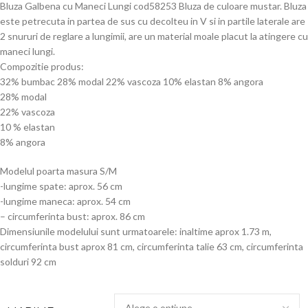
Bluza Galbena cu Maneci Lungi cod58253 Bluza de culoare mustar. Bluza
este petrecuta in partea de sus cu decolteu in V si in partile laterale are
2 snururi de reglare a lungimii, are un material moale placut la atingere cu
maneci lungi.
Compozitie produs:
32% bumbac 28% modal 22% vascoza 10% elastan 8% angora
28% modal
22% vascoza
10 % elastan
8% angora
Modelul poarta masura S/M
-lungime spate: aprox. 56 cm
-lungime maneca: aprox. 54 cm
– circumferinta bust: aprox. 86 cm
Dimensiunile modelului sunt urmatoarele: inaltime aprox 1.73 m,
circumferinta bust aprox 81 cm, circumferinta talie 63 cm, circumferinta
solduri 92 cm