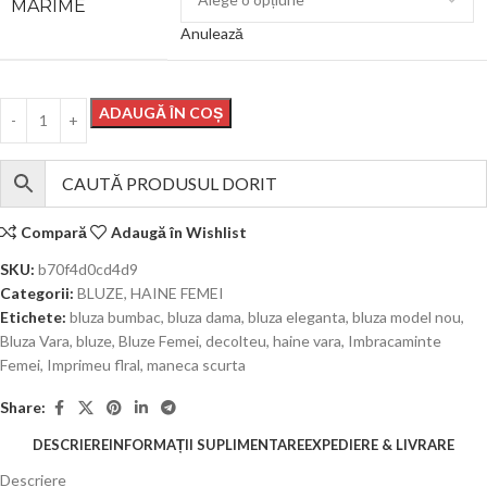
MARIME
Anulează
ADAUGĂ ÎN COȘ
Compară
Adaugă în Wishlist
SKU:
b70f4d0cd4d9
Categorii:
BLUZE
,
HAINE FEMEI
Etichete:
bluza bumbac
,
bluza dama
,
bluza eleganta
,
bluza model nou
,
Bluza Vara
,
bluze
,
Bluze Femei
,
decolteu
,
haine vara
,
Imbracaminte
Femei
,
Imprimeu flral
,
maneca scurta
Share:
DESCRIERE
INFORMAȚII SUPLIMENTARE
EXPEDIERE & LIVRARE
Descriere