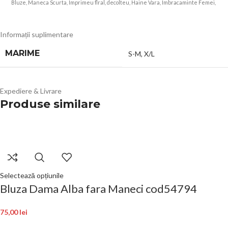
Bluze, Maneca Scurta, Imprimeu flral, decolteu, Haine Vara, Imbracaminte Femei,
ANGROZ Magazin BIG Mag
Informații suplimentare
MARIME
S-M
,
X/L
Expediere & Livrare
Produse similare
Selectează opțiunile
Bluza Dama Alba fara Maneci cod54794
75,00
lei