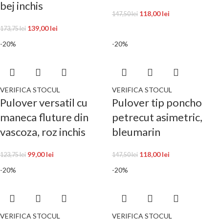
bej inchis
118,00
lei
147,50
lei
139,00
lei
173,75
lei
-20%
-20%
VERIFICA STOCUL
VERIFICA STOCUL
Pulover versatil cu
Pulover tip poncho
maneca fluture din
petrecut asimetric,
vascoza, roz inchis
bleumarin
99,00
lei
118,00
lei
123,75
lei
147,50
lei
-20%
-20%
VERIFICA STOCUL
VERIFICA STOCUL