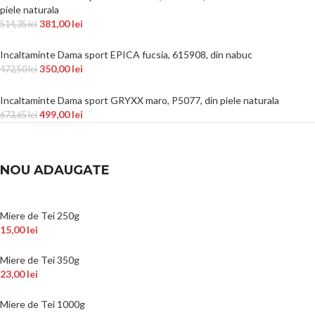
piele naturala
381,00
lei
514,35
lei
Incaltaminte Dama sport EPICA fucsia, 615908, din nabuc
350,00
lei
472,50
lei
Incaltaminte Dama sport GRYXX maro, P5077, din piele naturala
499,00
lei
673,65
lei
NOU ADAUGATE
Miere de Tei 250g
15,00
lei
Miere de Tei 350g
23,00
lei
Miere de Tei 1000g