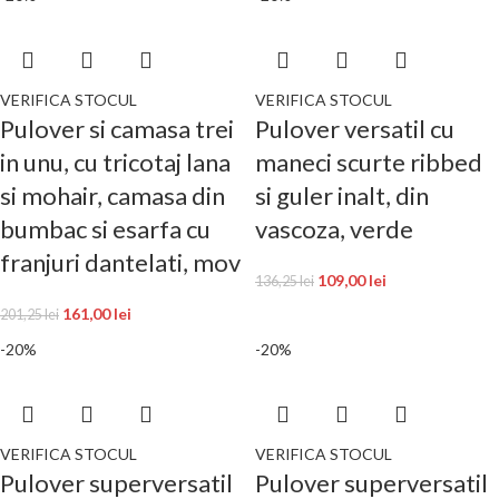
VERIFICA STOCUL
VERIFICA STOCUL
Pulover si camasa trei
Pulover versatil cu
in unu, cu tricotaj lana
maneci scurte ribbed
si mohair, camasa din
si guler inalt, din
bumbac si esarfa cu
vascoza, verde
franjuri dantelati, mov
109,00
lei
136,25
lei
161,00
lei
201,25
lei
-20%
-20%
VERIFICA STOCUL
VERIFICA STOCUL
Pulover superversatil
Pulover superversatil