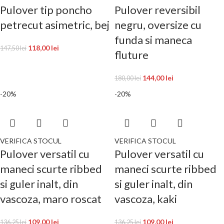
Pulover tip poncho
Pulover reversibil
petrecut asimetric, bej
negru, oversize cu
funda si maneca
118,00
lei
147,50
lei
fluture
144,00
lei
180,00
lei
-20%
-20%
VERIFICA STOCUL
VERIFICA STOCUL
Pulover versatil cu
Pulover versatil cu
maneci scurte ribbed
maneci scurte ribbed
si guler inalt, din
si guler inalt, din
vascoza, maro roscat
vascoza, kaki
109,00
lei
109,00
lei
136,25
lei
136,25
lei