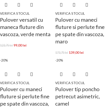
VERIFICA STOCUL
VERIFICA STOCUL
Pulover versatil cu
Pulover cu maneci
maneca fluture din
fluture si perlute fine
vascoza, verde menta
pe spate din vascoza,
maro
99,00
lei
123,75
lei
139,00
lei
173,75
lei
-20%
-20%
VERIFICA STOCUL
VERIFICA STOCUL
Pulover cu maneci
Pulover tip poncho
fluture si perlute fine
petrecut asimetric,
pe spate din vascoza,
camel