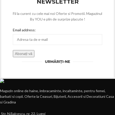
NEWSLETTER
Fii la curent cu cele mai noi Oferte si Promotii. Magazinul
By YOU e plin de surprize placute !
Email address:
URMĂRIȚI-NE
Magazin online de haine, imbracaminte, incaltaminte, pentru femei,
barbati si copii. Oferte la Ceasuri, Bijuterii, Accesorii si Decoratiuni Casa
si Gradina
Str. N.Balcescu, nr. 22, Lugoj