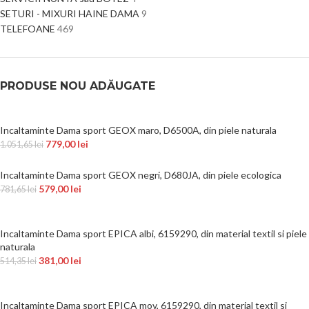
SETURI - MIXURI HAINE DAMA
9
TELEFOANE
469
PRODUSE NOU ADĂUGATE
Incaltaminte Dama sport GEOX maro, D6500A, din piele naturala
779,00
lei
1.051,65
lei
Incaltaminte Dama sport GEOX negri, D680JA, din piele ecologica
579,00
lei
781,65
lei
Incaltaminte Dama sport EPICA albi, 6159290, din material textil si piele
naturala
381,00
lei
514,35
lei
Incaltaminte Dama sport EPICA mov, 6159290, din material textil si