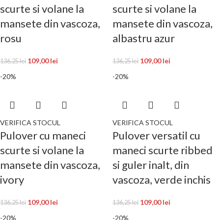
scurte si volane la
scurte si volane la
mansete din vascoza,
mansete din vascoza,
rosu
albastru azur
109,00
lei
109,00
lei
136,25
lei
136,25
lei
-20%
-20%
VERIFICA STOCUL
VERIFICA STOCUL
Pulover cu maneci
Pulover versatil cu
scurte si volane la
maneci scurte ribbed
mansete din vascoza,
si guler inalt, din
ivory
vascoza, verde inchis
109,00
lei
109,00
lei
136,25
lei
136,25
lei
-20%
-20%