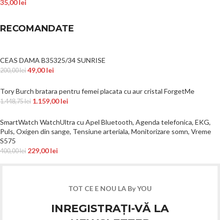
35,00
lei
RECOMANDATE
CEAS DAMA B35325/34 SUNRISE
49,00
lei
200,00
lei
Tory Burch bratara pentru femei placata cu aur cristal ForgetMe
1.159,00
lei
1.448,75
lei
SmartWatch WatchUltra cu Apel Bluetooth, Agenda telefonica, EKG,
Puls, Oxigen din sange, Tensiune arteriala, Monitorizare somn, Vreme
S575
229,00
lei
400,00
lei
TOT CE E NOU LA By YOU
INREGISTRAȚI-VĂ LA