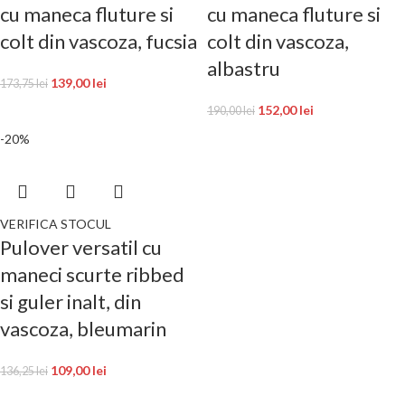
cu maneca fluture si
cu maneca fluture si
colt din vascoza, fucsia
colt din vascoza,
albastru
139,00
lei
173,75
lei
152,00
lei
190,00
lei
-20%
VERIFICA STOCUL
Pulover versatil cu
maneci scurte ribbed
si guler inalt, din
vascoza, bleumarin
109,00
lei
136,25
lei