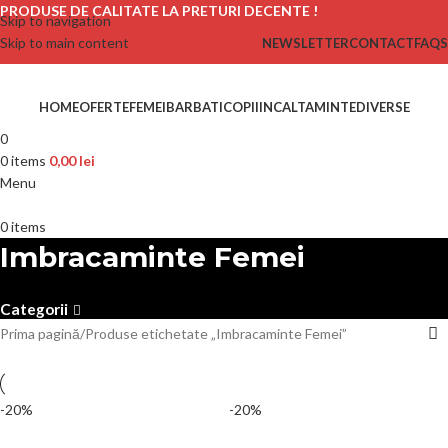
PRODUSE DE CALITATE LA PRETURI DECENTE !
Skip to navigation
Skip to main content
NEWSLETTER
CONTACT
FAQS
HOME
OFERTE
FEMEI
BARBATI
COPII
INCALTAMINTE
DIVERSE
0
0
items
0,00
lei
Menu
0
items
Imbracaminte Femei
Categorii
Prima pagină
Produse etichetate „Imbracaminte Femei”
-20%
-20%