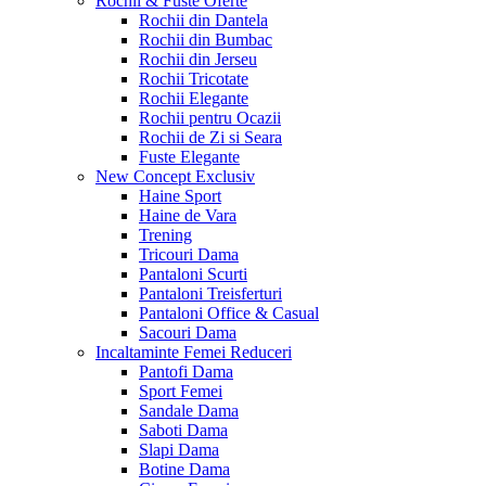
Rochii & Fuste
Oferte
Rochii din Dantela
Rochii din Bumbac
Rochii din Jerseu
Rochii Tricotate
Rochii Elegante
Rochii pentru Ocazii
Rochii de Zi si Seara
Fuste Elegante
New Concept
Exclusiv
Haine Sport
Haine de Vara
Trening
Tricouri Dama
Pantaloni Scurti
Pantaloni Treisferturi
Pantaloni Office & Casual
Sacouri Dama
Incaltaminte Femei
Reduceri
Pantofi Dama
Sport Femei
Sandale Dama
Saboti Dama
Slapi Dama
Botine Dama