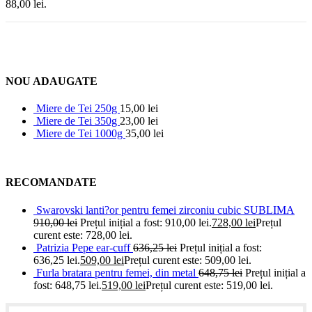
88,00 lei.
NOU ADAUGATE
Miere de Tei 250g
15,00
lei
Miere de Tei 350g
23,00
lei
Miere de Tei 1000g
35,00
lei
RECOMANDATE
Swarovski lanti?or pentru femei zirconiu cubic SUBLIMA
910,00
lei
Prețul inițial a fost: 910,00 lei.
728,00
lei
Prețul
curent este: 728,00 lei.
Patrizia Pepe ear-cuff
636,25
lei
Prețul inițial a fost:
636,25 lei.
509,00
lei
Prețul curent este: 509,00 lei.
Furla bratara pentru femei, din metal
648,75
lei
Prețul inițial a
fost: 648,75 lei.
519,00
lei
Prețul curent este: 519,00 lei.