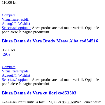
110,00
lei
Compară
Vizualizare rapidă
Adaugă în Wishlist
Selectează opțiunile
Acest produs are mai multe variații. Opțiunile
pot fi alese în pagina produsului.
Bluza Dama de Vara Brody Meaw Alba cod54516
95,00
lei
-29%
Compară
Vizualizare rapidă
Adaugă în Wishlist
Selectează opțiunile
Acest produs are mai multe variații. Opțiunile
pot fi alese în pagina produsului.
Bluza Dama de Vara cu flori cod53503
124,00
lei
Prețul inițial a fost: 124,00 lei.
88,00
lei
Prețul curent este: