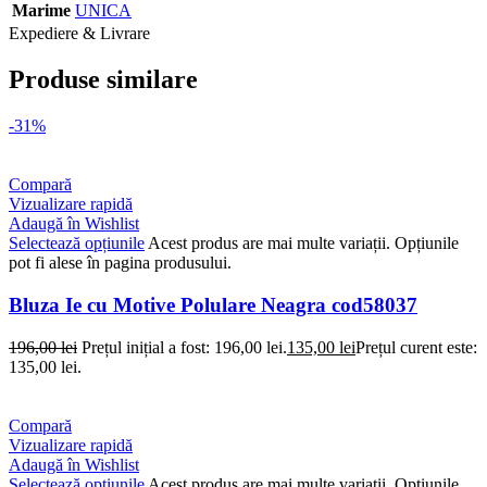
Marime
UNICA
Expediere & Livrare
Produse similare
-31%
Compară
Vizualizare rapidă
Adaugă în Wishlist
Selectează opțiunile
Acest produs are mai multe variații. Opțiunile
pot fi alese în pagina produsului.
Bluza Ie cu Motive Polulare Neagra cod58037
196,00
lei
Prețul inițial a fost: 196,00 lei.
135,00
lei
Prețul curent este:
135,00 lei.
Compară
Vizualizare rapidă
Adaugă în Wishlist
Selectează opțiunile
Acest produs are mai multe variații. Opțiunile