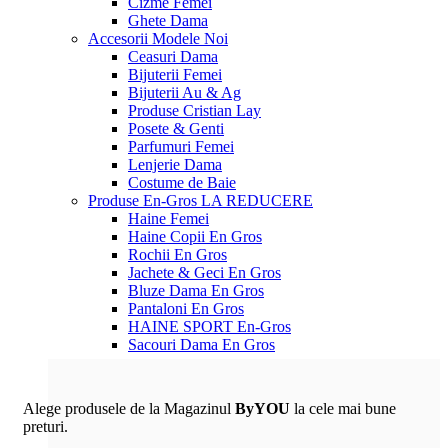
Cizme Femei
Ghete Dama
Accesorii
Modele Noi
Ceasuri Dama
Bijuterii Femei
Bijuterii Au & Ag
Produse Cristian Lay
Posete & Genti
Parfumuri Femei
Lenjerie Dama
Costume de Baie
Produse En-Gros
LA REDUCERE
Haine Femei
Haine Copii En Gros
Rochii En Gros
Jachete & Geci En Gros
Bluze Dama En Gros
Pantaloni En Gros
HAINE SPORT En-Gros
Sacouri Dama En Gros
Alege produsele de la Magazinul
ByYOU
la cele mai bune
preturi.