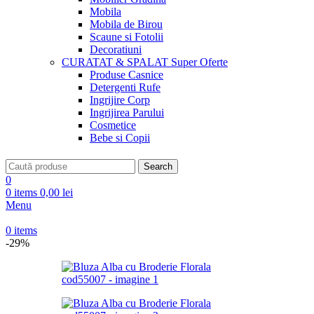
Mobila
Mobila de Birou
Scaune si Fotolii
Decoratiuni
CURATAT & SPALAT
Super Oferte
Produse Casnice
Detergenti Rufe
Ingrijire Corp
Ingrijirea Parului
Cosmetice
Bebe si Copii
Search
0
0
items
0,00
lei
Menu
0
items
-29%