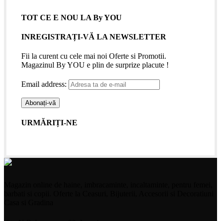
TOT CE E NOU LA By YOU
INREGISTRAȚI-VĂ LA NEWSLETTER
Fii la curent cu cele mai noi Oferte si Promotii.
Magazinul By YOU e plin de surprize placute !
Email address:
URMĂRIȚI-NE
Magazin online de haine, imbracaminte, incaltaminte, pentru femei,
barbati si copii. Oferte la Ceasuri, Bijuterii, Accesorii si Decoratiuni
Casa si Gradina