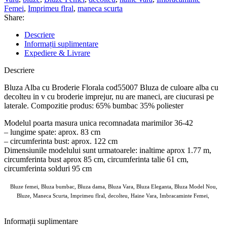
Femei
,
Imprimeu flral
,
maneca scurta
Share:
Descriere
Informații suplimentare
Expediere & Livrare
Descriere
Bluza Alba cu Broderie Florala cod55007 Bluza de culoare alba cu
decolteu in v cu broderie imprejur, nu are maneci, are ciucurasi pe
laterale. Compozitie produs: 65% bumbac 35% poliester
Modelul poarta masura unica recomnadata marimilor 36-42
– lungime spate: aprox. 83 cm
– circumferinta bust: aprox. 122 cm
Dimensiunile modelului sunt urmatoarele: inaltime aprox 1.77 m,
circumferinta bust aprox 85 cm, circumferinta talie 61 cm,
circumferinta solduri 95 cm
Bluze femei, Bluza bumbac, Bluza dama, Bluza Vara, Bluza Eleganta, Bluza Model Nou,
Bluze, Maneca Scurta, Imprimeu flral, decolteu, Haine Vara, Imbracaminte Femei,
ANGROZ Magazin BIG Mag
Informații suplimentare