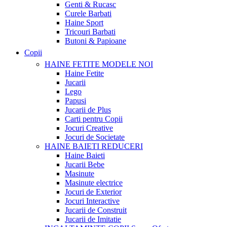
Genti & Rucasc
Curele Barbati
Haine Sport
Tricouri Barbati
Butoni & Papioane
Copii
HAINE FETITE
MODELE NOI
Haine Fetite
Jucarii
Lego
Papusi
Jucarii de Plus
Carti pentru Copii
Jocuri Creative
Jocuri de Societate
HAINE BAIETI
REDUCERI
Haine Baieti
Jucarii Bebe
Masinute
Masinute electrice
Jocuri de Exterior
Jocuri Interactive
Jucarii de Construit
Jucarii de Imitatie