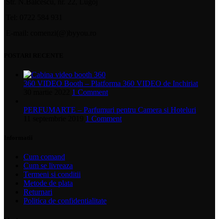
Str. N.Balcescu, nr. 22, Lugoj
Tel: 0722 584 931
E-mail: comenzi(@)byyou.ro
POSTARI RECENTE
360 VIDEO Booth – Platforma 360 VIDEO de Inchiriat
30 martie 2022
1 Comment
PERFUMARTE – Parfumuri pentru Camera si Hoteluri
11 septembrie 2019
1 Comment
Informatii
Cum comand
Cum se livreaza
Termeni si conditii
Metode de plata
Returnari
Politica de confidentialitate