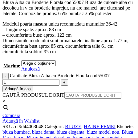
Bluza Alba cu Broderie Florala cod55007 Bluza de culoare alba cu
decolteu in v cu broderie imprejur, nu are maneci, are ciucurasi pe
laterale. Compozitie produs: 65% bumbac 35% poliester
Modelul poarta masura unica recomnadata marimilor 36-42
– lungime spate: aprox. 83 cm
– circumferinta bust: aprox. 122 cm
Dimensiunile modelului sunt urmatoarele: inaltime aprox 1.77 m,
circumferinta bust aprox 85 cm, circumferinta talie 61 cm,
circumferinta solduri 95 cm
Marime
Anulează
Cantitate Bluza Alba cu Broderie Florala cod55007
Adaugă în coș
CAUTĂ PRODUSUL DORIT
×
Compară
Adaugă în Wishlist
SKU:
cf9d44063b48
Categorii:
BLUZE
,
HAINE FEMEI
Etichete:
bluza bumbac
,
bluza dama
,
bluza eleganta
,
bluza model nou
,
Bluza
Vara
,
bluze
,
Bluze Femei
,
decolteu
,
haine vara
,
Imbracaminte