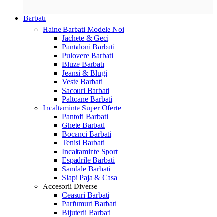
Barbati
Haine Barbati
Modele Noi
Jachete & Geci
Pantaloni Barbati
Pulovere Barbati
Bluze Barbati
Jeansi & Blugi
Veste Barbati
Sacouri Barbati
Paltoane Barbati
Incaltaminte
Super Oferte
Pantofi Barbati
Ghete Barbati
Bocanci Barbati
Tenisi Barbati
Incaltaminte Sport
Espadrile Barbati
Sandale Barbati
Slapi Paja & Casa
Accesorii
Diverse
Ceasuri Barbati
Parfumuri Barbati
Bijuterii Barbati