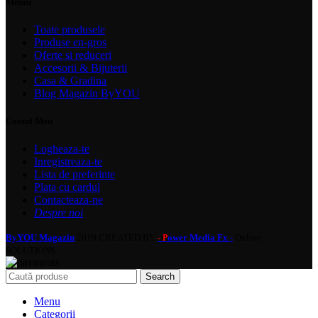
Meniu
Toate produsele
Produse en-gros
Oferte si reduceri
Accesorii & Bijuterii
Casa & Gradina
Blog Magazin ByYOU
Contul Meu
Logheaza-te
Inregistreaza-te
Lista de preferinte
Plata cu cardul
Contacteaza-ne
Despre noi
ByYOU Magazin
2019 CREATED BY
ower Media Fx -
Online
- P
SOLUTIONS.
Search
Menu
Categorii