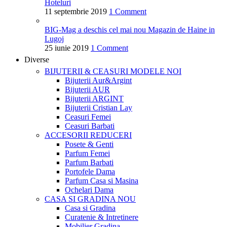
Hoteluri
11 septembrie 2019
1 Comment
BIG-Mag a deschis cel mai nou Magazin de Haine in
Lugoj
25 iunie 2019
1 Comment
Diverse
BIJUTERII & CEASURI
MODELE NOI
Bijuterii Aur&Argint
Bijuterii AUR
Bijuterii ARGINT
Bijuterii Cristian Lay
Ceasuri Femei
Ceasuri Barbati
ACCESORII
REDUCERI
Posete & Genti
Parfum Femei
Parfum Barbati
Portofele Dama
Parfum Casa si Masina
Ochelari Dama
CASA SI GRADINA
NOU
Casa si Gradina
Curatenie & Intretinere
Mobilier Gradina