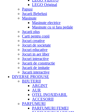
LEGO VIDIYO
LEGO Original
Papusi
Jucarii Bebelusi
Masinute
Masinute electrice
Masinute cu si fara pedale
Jucarii plus
Carti pentru copii
Jocuri creative
Jocuri de societate
Jocuri educative
Jocuri in aer liber
Jocuri interactive
Jucarii de constructie
Jucarii de imitatie
Jucarii interactive
DIVERSE PRODUSE
BIJUTERII
ARGINT
AUR
OTEL INOXIDABIL
ACCESORII
PARFUMURI
PARFUMURI FEMEI