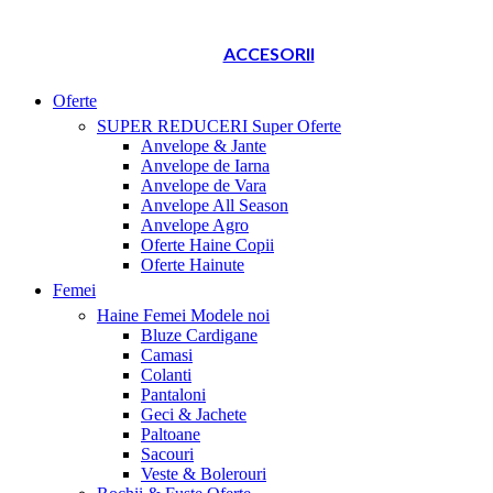
ACCESORII
Oferte
SUPER REDUCERI
Super Oferte
Anvelope & Jante
Anvelope de Iarna
Anvelope de Vara
Anvelope All Season
Anvelope Agro
Oferte Haine Copii
Oferte Hainute
Femei
Haine Femei
Modele noi
Bluze Cardigane
Camasi
Colanti
Pantaloni
Geci & Jachete
Paltoane
Sacouri
Veste & Bolerouri