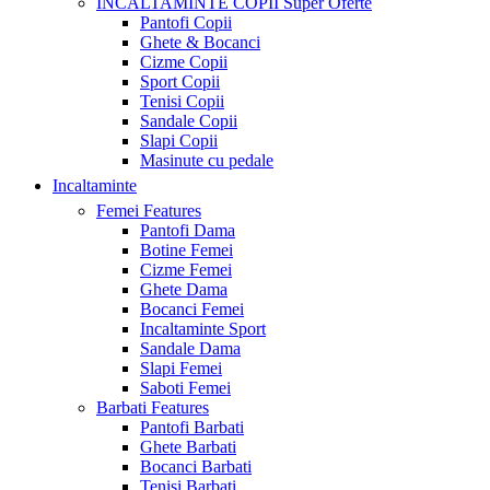
INCALTAMINTE COPII
Super Oferte
Pantofi Copii
Ghete & Bocanci
Cizme Copii
Sport Copii
Tenisi Copii
Sandale Copii
Slapi Copii
Masinute cu pedale
Incaltaminte
Femei
Features
Pantofi Dama
Botine Femei
Cizme Femei
Ghete Dama
Bocanci Femei
Incaltaminte Sport
Sandale Dama
Slapi Femei
Saboti Femei
Barbati
Features
Pantofi Barbati
Ghete Barbati
Bocanci Barbati
Tenisi Barbati