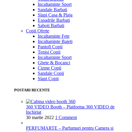
Incaltaminte Sport
Sandale Barbati
Slapi Casa & Plaja
Espadrile Barbati
Saboti Barbati
Copii
Oferte
Incaltaminte Fete
Incaltaminte Baieti
Pantofi Copii
Tenisi Copii
Incaltaminte Sport
Ghete & Bocanci
Cizme Copii
Sandale Copii
Slapi Copii
POSTARI RECENTE
360 VIDEO Booth – Platforma 360 VIDEO de
Inchiriat
30 martie 2022
1 Comment
PERFUMARTE – Parfumuri pentru Camera si