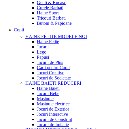
Genti & Rucasc
Curele Barbati
Haine Sport
Tricouri Barbati
Butoni & Papioane
Copii
HAINE FETITE
MODELE NOI
Haine Fetite
Jucarii
Lego
Papusi
Jucarii de Plus
Carti pentru Copii
Jocuri Creative
Jocuri de Societate
HAINE BAIETI
REDUCERI
Haine Baieti
Jucarii Bebe
Masinute
Masinute electrice
Jocuri de Exterior
Jocuri Interactive
Jucarii de Construit
Jucarii de Imitatie