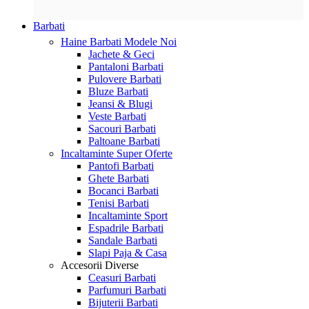
Barbati
Haine Barbati
Modele Noi
Jachete & Geci
Pantaloni Barbati
Pulovere Barbati
Bluze Barbati
Jeansi & Blugi
Veste Barbati
Sacouri Barbati
Paltoane Barbati
Incaltaminte
Super Oferte
Pantofi Barbati
Ghete Barbati
Bocanci Barbati
Tenisi Barbati
Incaltaminte Sport
Espadrile Barbati
Sandale Barbati
Slapi Paja & Casa
Accesorii
Diverse
Ceasuri Barbati
Parfumuri Barbati
Bijuterii Barbati