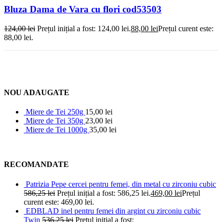
Bluza Dama de Vara cu flori cod53503
124,00
lei
Prețul inițial a fost: 124,00 lei.
88,00
lei
Prețul curent este:
88,00 lei.
NOU ADAUGATE
Miere de Tei 250g
15,00
lei
Miere de Tei 350g
23,00
lei
Miere de Tei 1000g
35,00
lei
RECOMANDATE
Patrizia Pepe cercei pentru femei, din metal cu zirconiu cubic
586,25
lei
Prețul inițial a fost: 586,25 lei.
469,00
lei
Prețul
curent este: 469,00 lei.
EDBLAD inel pentru femei din argint cu zirconiu cubic
Twin
536,25
lei
Prețul inițial a fost: