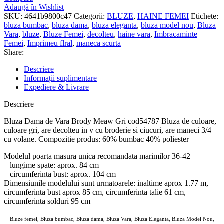
Adaugă în Wishlist
SKU:
4641b9800c47
Categorii:
BLUZE
,
HAINE FEMEI
Etichete:
bluza bumbac
,
bluza dama
,
bluza eleganta
,
bluza model nou
,
Bluza
Vara
,
bluze
,
Bluze Femei
,
decolteu
,
haine vara
,
Imbracaminte
Femei
,
Imprimeu flral
,
maneca scurta
Share:
Descriere
Informații suplimentare
Expediere & Livrare
Descriere
Bluza Dama de Vara Brody Meaw Gri cod54787 Bluza de culoare,
culoare gri, are decolteu in v cu broderie si ciucuri, are maneci 3/4
cu volane. Compozitie produs: 60% bumbac 40% poliester
Modelul poarta masura unica recomandata marimilor 36-42
– lungime spate: aprox. 84 cm
– circumferinta bust: aprox. 104 cm
Dimensiunile modelului sunt urmatoarele: inaltime aprox 1.77 m,
circumferinta bust aprox 85 cm, circumferinta talie 61 cm,
circumferinta solduri 95 cm
Bluze femei, Bluza bumbac, Bluza dama, Bluza Vara, Bluza Eleganta, Bluza Model Nou,