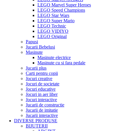
LEGO Marvel Super Heroes
LEGO Speed Champions
LEGO Star Wars
LEGO Super Mario
LEGO Technic
LEGO VIDIYO
LEGO Original
Papusi
Jucarii Bebelusi
Masinute
Masinute electrice
Masinute cu si fara pedale
Jucarii plus
Carti pentru copii
Jocuri creative
Jocuri de societate
Jocuri educative
Jocuri in aer liber
Jocuri interactive
Jucarii de constructie
Jucarii de imitatie
Jucarii interactive
DIVERSE PRODUSE
BIJUTERII