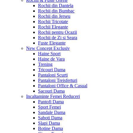
Rochii & Fuste
Oferte
Rochii din Dantela
Rochii din Bumbac
Rochii din Jerseu
Rochii Tricotate
Rochii Elegante
Rochii pentru Ocazii
Rochii de Zi si Seara
Fuste Elegante
New Concept
Exclusiv
Haine Sport
Haine de Vara
Trening
Tricouri Dama
Pantaloni Scurti
Pantaloni Treisferturi
Pantaloni Office & Casual
Sacouri Dama
Incaltaminte Femei
Reduceri
Pantofi Dama
Sport Femei
Sandale Dama
Saboti Dama
Slapi Dama
Botine Dama