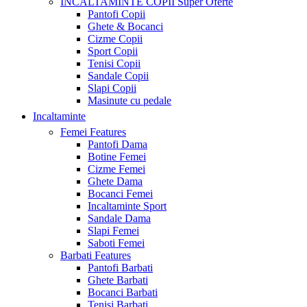
INCALTAMINTE COPII
Super Oferte
Pantofi Copii
Ghete & Bocanci
Cizme Copii
Sport Copii
Tenisi Copii
Sandale Copii
Slapi Copii
Masinute cu pedale
Incaltaminte
Femei
Features
Pantofi Dama
Botine Femei
Cizme Femei
Ghete Dama
Bocanci Femei
Incaltaminte Sport
Sandale Dama
Slapi Femei
Saboti Femei
Barbati
Features
Pantofi Barbati
Ghete Barbati
Bocanci Barbati
Tenisi Barbati