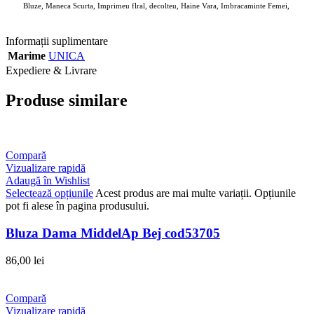
Bluze, Maneca Scurta, Imprimeu flral, decolteu, Haine Vara, Imbracaminte Femei,
ANGROZ Magazin BIG Mag
Informații suplimentare
Marime
UNICA
Expediere & Livrare
Produse similare
Compară
Vizualizare rapidă
Adaugă în Wishlist
Selectează opțiunile
Acest produs are mai multe variații. Opțiunile
pot fi alese în pagina produsului.
Bluza Dama MiddelAp Bej cod53705
86,00
lei
Compară
Vizualizare rapidă