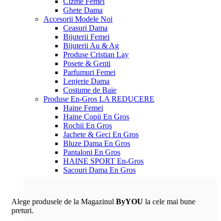
Cizme Femei
Ghete Dama
Accesorii
Modele Noi
Ceasuri Dama
Bijuterii Femei
Bijuterii Au & Ag
Produse Cristian Lay
Posete & Genti
Parfumuri Femei
Lenjerie Dama
Costume de Baie
Produse En-Gros
LA REDUCERE
Haine Femei
Haine Copii En Gros
Rochii En Gros
Jachete & Geci En Gros
Bluze Dama En Gros
Pantaloni En Gros
HAINE SPORT En-Gros
Sacouri Dama En Gros
Alege produsele de la Magazinul
ByYOU
la cele mai bune
preturi.