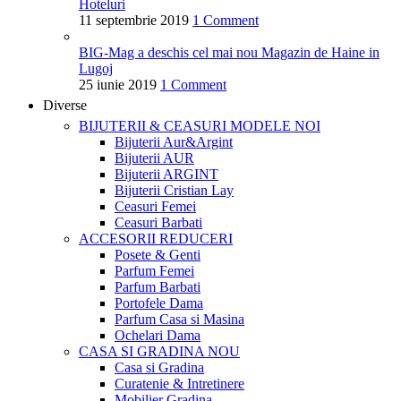
Hoteluri
11 septembrie 2019
1 Comment
BIG-Mag a deschis cel mai nou Magazin de Haine in
Lugoj
25 iunie 2019
1 Comment
Diverse
BIJUTERII & CEASURI
MODELE NOI
Bijuterii Aur&Argint
Bijuterii AUR
Bijuterii ARGINT
Bijuterii Cristian Lay
Ceasuri Femei
Ceasuri Barbati
ACCESORII
REDUCERI
Posete & Genti
Parfum Femei
Parfum Barbati
Portofele Dama
Parfum Casa si Masina
Ochelari Dama
CASA SI GRADINA
NOU
Casa si Gradina
Curatenie & Intretinere
Mobilier Gradina