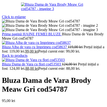
Click to enlarge
Prima pagină
HAINE FEMEI
BLUZE
Bluza Dama de Vara Brody
Meaw Gri cod54787
Bluza Alba de vara cu Imprimeu cod58637
119,00
lei
Prețul inițial a
fost: 119,00 lei.
99,00
lei
Prețul curent este: 99,00 lei.
Back to products
Bluza Dama de Vara cu flori cod53503
124,00
lei
Prețul inițial a
fost: 124,00 lei.
88,00
lei
Prețul curent este: 88,00 lei.
Bluza Dama de Vara Brody
Meaw Gri cod54787
95,00
lei