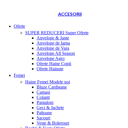
ACCESORII
Oferte
SUPER REDUCERI
Super Oferte
Anvelope & Jante
Anvelope de Iarna
Anvelope de Vara
Anvelope All Season
Anvelope Agro
Oferte Haine Copii
Oferte Hainute
Femei
Haine Femei
Modele noi
Bluze Cardigane
Camasi
Colanti
Pantaloni
Geci & Jachete
Paltoane
Sacouri
Veste & Bolerouri