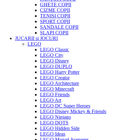
GHETE COPII
CIZME COPII
TENISI COPII
SPORT COPII
SANDALE COPII
SLAPI COPII
JUCARII si JOCURI
LEGO
LEGO Classic
LEGO City
LEGO Disney
LEGO DUPLO
LEGO Harry Potter
LEGO Creator
LEGO Architecture
LEGO Minecraft
LEGO Friends
LEGO Art
LEGO DC Super Heroes
LEGO Disney Mickey & Friends
LEGO Ninjago
LEGO DOTS
LEGO Hidden Side
LEGO Ideas
LEGO Marvel Avengers