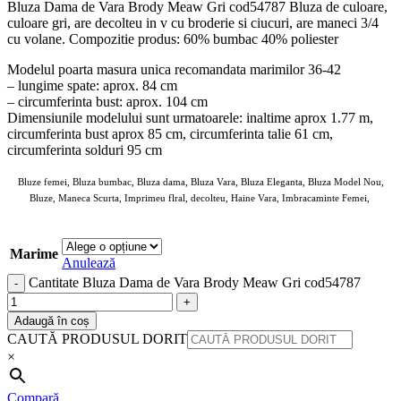
Bluza Dama de Vara Brody Meaw Gri cod54787 Bluza de culoare,
culoare gri, are decolteu in v cu broderie si ciucuri, are maneci 3/4
cu volane. Compozitie produs: 60% bumbac 40% poliester
Modelul poarta masura unica recomandata marimilor 36-42
– lungime spate: aprox. 84 cm
– circumferinta bust: aprox. 104 cm
Dimensiunile modelului sunt urmatoarele: inaltime aprox 1.77 m,
circumferinta bust aprox 85 cm, circumferinta talie 61 cm,
circumferinta solduri 95 cm
Bluze femei, Bluza bumbac, Bluza dama, Bluza Vara, Bluza Eleganta, Bluza Model Nou,
Bluze, Maneca Scurta, Imprimeu flral, decolteu, Haine Vara, Imbracaminte Femei,
ANGROZ Magazin BIG Mag
Marime
Anulează
Cantitate Bluza Dama de Vara Brody Meaw Gri cod54787
Adaugă în coș
CAUTĂ PRODUSUL DORIT
×
Compară