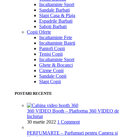
Incaltaminte Sport
Sandale Barbati
Slapi Casa & Plaja
Espadrile Barbati
Saboti Barbati
Copii
Oferte
Incaltaminte Fete
Incaltaminte Baieti
Pantofi Copii
Tenisi Copii
Incaltaminte Sport
Ghete & Bocanci
Cizme Copii
Sandale Copii
Slapi Copii
POSTARI RECENTE
360 VIDEO Booth – Platforma 360 VIDEO de
Inchiriat
30 martie 2022
1 Comment
PERFUMARTE – Parfumuri pentru Camera si