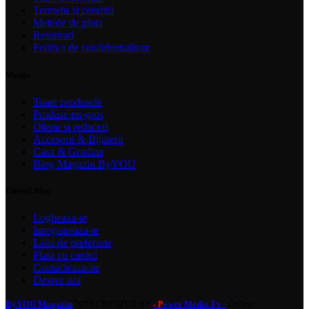
Termeni si conditii
Metode de plata
Returnari
Politica de confidentialitate
Meniu
Toate produsele
Produse en-gros
Oferte si reduceri
Accesorii & Bijuterii
Casa & Gradina
Blog Magazin ByYOU
Contul Meu
Logheaza-te
Inregistreaza-te
Lista de preferinte
Plata cu cardul
Contacteaza-ne
Despre noi
ByYOU Magazin
2019 CREATED BY
ower Media Fx -
Online
- P