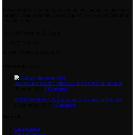
Magazin online de haine, imbracaminte, incaltaminte, pentru femei,
barbati si copii. Oferte la Ceasuri, Bijuterii, Accesorii si Decoratiuni
Casa si Gradina
Str. N.Balcescu, nr. 22, Lugoj
Tel: 0722 584 931
E-mail: comenzi(@)byyou.ro
POSTARI RECENTE
360 VIDEO Booth – Platforma 360 VIDEO de Inchiriat
30 martie 2022
1 Comment
PERFUMARTE – Parfumuri pentru Camera si Hoteluri
11 septembrie 2019
1 Comment
Informatii
Cum comand
Cum se livreaza