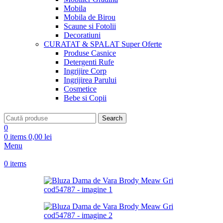
Mobila
Mobila de Birou
Scaune si Fotolii
Decoratiuni
CURATAT & SPALAT
Super Oferte
Produse Casnice
Detergenti Rufe
Ingrijire Corp
Ingrijirea Parului
Cosmetice
Bebe si Copii
Search
0
0
items
0,00
lei
Menu
0
items