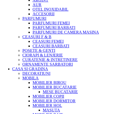
ARGINT
AUR
OTEL INOXIDABIL
ACCESORII
PARFUMURI
PARFUMURI FEMEI
PARFUMURI BARBATI
PARFUMURI DE CAMERA MASINA
CEASURI F & B
CEASURI FEMEI
CEASURI BARBATI
POSETE & GENTI
CIORAPI & LENJERIE
CURATENIE & INTRETINERE
ORNAMENTE SARBATORI
CASA SI GRADINA
DECORATIUNI
MOBILA
MOBILIER BIROU
MOBILIER BUCATARIE
MESE BUCATARIE
MOBILIER COPII
MOBILIER DORMITOR
MOBILIER HOL
MASUTA