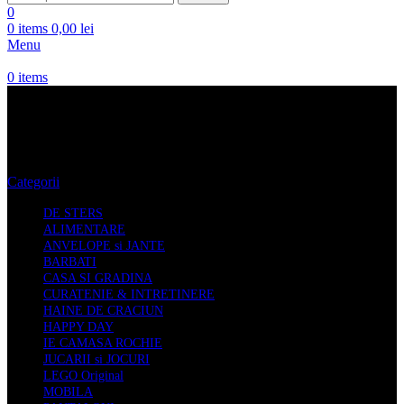
0
0
items
0,00
lei
Menu
0
items
Miere de Albine
Categorii
DE STERS
ALIMENTARE
ANVELOPE si JANTE
BARBATI
CASA SI GRADINA
CURATENIE & INTRETINERE
HAINE DE CRACIUN
HAPPY DAY
IE CAMASA ROCHIE
JUCARII si JOCURI
LEGO Original
MOBILA