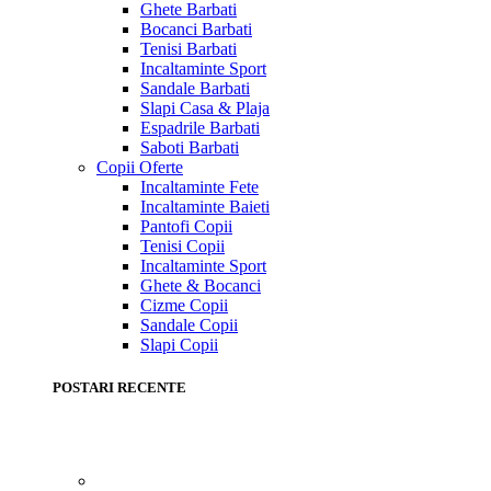
Ghete Barbati
Bocanci Barbati
Tenisi Barbati
Incaltaminte Sport
Sandale Barbati
Slapi Casa & Plaja
Espadrile Barbati
Saboti Barbati
Copii
Oferte
Incaltaminte Fete
Incaltaminte Baieti
Pantofi Copii
Tenisi Copii
Incaltaminte Sport
Ghete & Bocanci
Cizme Copii
Sandale Copii
Slapi Copii
POSTARI RECENTE