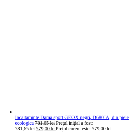
Incaltaminte Dama sport GEOX negri, D680JA, din piele
ecologica
781,65
lei
Prețul inițial a fost:
781,65 lei.
579,00
lei
Prețul curent este: 579,00 lei.