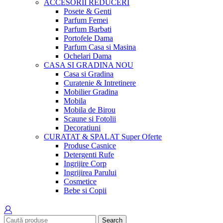
ACCESORII
REDUCERI
Posete & Genti
Parfum Femei
Parfum Barbati
Portofele Dama
Parfum Casa si Masina
Ochelari Dama
CASA SI GRADINA
NOU
Casa si Gradina
Curatenie & Intretinere
Mobilier Gradina
Mobila
Mobila de Birou
Scaune si Fotolii
Decoratiuni
CURATAT & SPALAT
Super Oferte
Produse Casnice
Detergenti Rufe
Ingrijire Corp
Ingrijirea Parului
Cosmetice
Bebe si Copii
Search