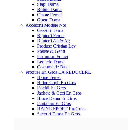
Slapi Dama
Botine Dama
Cizme Femei
Ghete Dama
Accesorii
Modele Noi
Ceasuri Dama
Bijuterii Femei
Bijuterii Au & Ag
Produse Cristian Lay
Posete & Genti
Parfumuri Femei
Lenjerie Dama
Costume de Baie
Produse En-Gros
LA REDUCERE
Haine Femei
Haine Copii En Gros
Rochii En Gros
Jachete & Geci En Gros
Bluze Dama En Gros
Pantaloni En Gros
HAINE SPORT En-Gros
Sacouri Dama En Gros