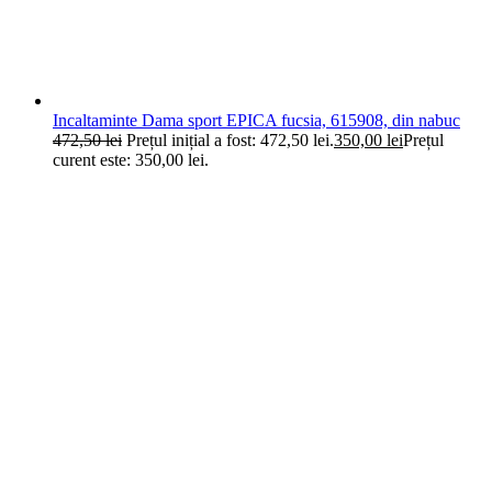
Incaltaminte Dama sport EPICA fucsia, 615908, din nabuc
472,50
lei
Prețul inițial a fost: 472,50 lei.
350,00
lei
Prețul
curent este: 350,00 lei.