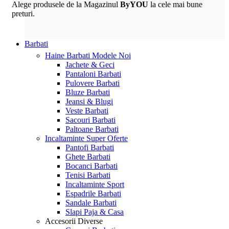
Alege produsele de la Magazinul
ByYOU
la cele mai bune
preturi.
Barbati
Haine Barbati
Modele Noi
Jachete & Geci
Pantaloni Barbati
Pulovere Barbati
Bluze Barbati
Jeansi & Blugi
Veste Barbati
Sacouri Barbati
Paltoane Barbati
Incaltaminte
Super Oferte
Pantofi Barbati
Ghete Barbati
Bocanci Barbati
Tenisi Barbati
Incaltaminte Sport
Espadrile Barbati
Sandale Barbati
Slapi Paja & Casa
Accesorii
Diverse