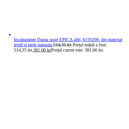
Incaltaminte Dama sport EPICA albi, 6159290, din material
textil si piele naturala
514,35
lei
Prețul inițial a fost:
514,35 lei.
381,00
lei
Prețul curent este: 381,00 lei.