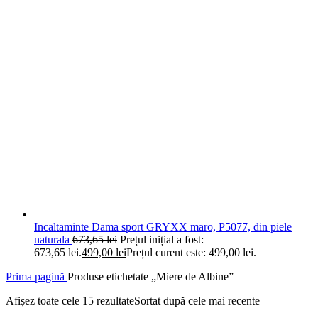
Incaltaminte Dama sport GRYXX maro, P5077, din piele
naturala
673,65
lei
Prețul inițial a fost:
673,65 lei.
499,00
lei
Prețul curent este: 499,00 lei.
Prima pagină
Produse etichetate „Miere de Albine”
Afișez toate cele 15 rezultate
Sortat după cele mai recente