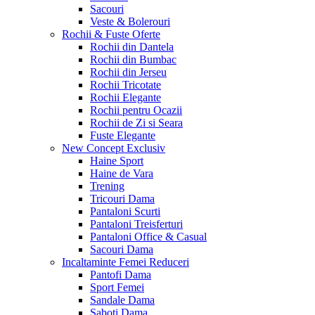
Sacouri
Veste & Bolerouri
Rochii & Fuste
Oferte
Rochii din Dantela
Rochii din Bumbac
Rochii din Jerseu
Rochii Tricotate
Rochii Elegante
Rochii pentru Ocazii
Rochii de Zi si Seara
Fuste Elegante
New Concept
Exclusiv
Haine Sport
Haine de Vara
Trening
Tricouri Dama
Pantaloni Scurti
Pantaloni Treisferturi
Pantaloni Office & Casual
Sacouri Dama
Incaltaminte Femei
Reduceri
Pantofi Dama
Sport Femei
Sandale Dama
Saboti Dama