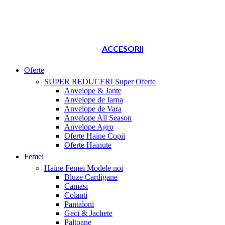
ACCESORII
Oferte
SUPER REDUCERI
Super Oferte
Anvelope & Jante
Anvelope de Iarna
Anvelope de Vara
Anvelope All Season
Anvelope Agro
Oferte Haine Copii
Oferte Hainute
Femei
Haine Femei
Modele noi
Bluze Cardigane
Camasi
Colanti
Pantaloni
Geci & Jachete
Paltoane