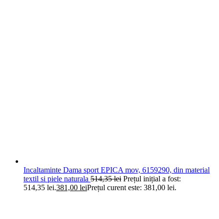
Incaltaminte Dama sport EPICA mov, 6159290, din material
textil si piele naturala
514,35
lei
Prețul inițial a fost:
514,35 lei.
381,00
lei
Prețul curent este: 381,00 lei.