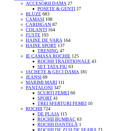
ACCESORII DAMA
27
POSETE & GENTI
27
BLUZE
683
CAMASI
108
CARDIGAN
87
COLANTI
164
FUSTE
193
HAINE DE VARA
164
HAINE SPORT
137
TRENING
47
IE CAMASA ROCHIE
125
ROCHII TRADITIONALE
43
SET TATA FIU
63
JACHETE & GECI DAMA
181
JEANSI
69
MARIMI MARI
111
PANTALONI
347
SCURTI FEMEI
60
SPORT
41
TREI SFERTURI FEMEI
10
ROCHII
724
DE PLAJA
115
ROCHII BUMBAC
63
ROCHII DANTELĂ
1
ROCHII DE ZI SI DE SEARA
23