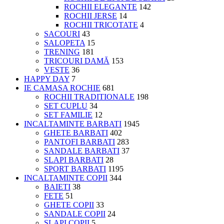
ROCHII ELEGANTE
142
ROCHII JERSE
14
ROCHII TRICOTATE
4
SACOURI
43
SALOPETA
15
TRENING
181
TRICOURI DAMĂ
153
VESTE
36
HAPPY DAY
7
IE CAMASA ROCHIE
681
ROCHII TRADITIONALE
198
SET CUPLU
34
SET FAMILIE
12
INCALTAMINTE BARBATI
1945
GHETE BARBATI
402
PANTOFI BARBATI
283
SANDALE BARBATI
37
SLAPI BARBATI
28
SPORT BARBATI
1195
INCALTAMINTE COPII
344
BAIETI
38
FETE
51
GHETE COPII
33
SANDALE COPII
24
SLAPI COPII
5