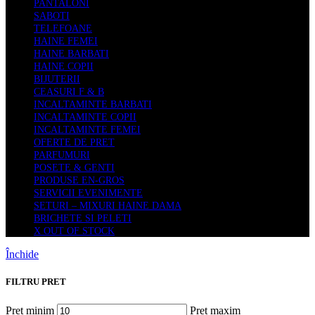
PANTALONI
SABOTI
TELEFOANE
HAINE FEMEI
HAINE BARBATI
HAINE COPII
BIJUTERII
CEASURI F & B
INCALTAMINTE BARBATI
INCALTAMINTE COPII
INCALTAMINTE FEMEI
OFERTE DE PRET
PARFUMURI
POSETE & GENTI
PRODUSE EN-GROS
SERVICII EVENIMENTE
SETURI – MIXURI HAINE DAMA
BRICHETE SI PELETI
X OUT OF STOCK
Închide
FILTRU PRET
Preț minim
Preț maxim