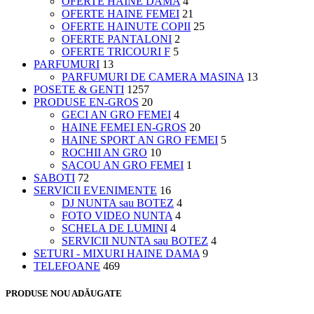
OFERTE HAINE DAMA
4
OFERTE HAINE FEMEI
21
OFERTE HAINUTE COPII
25
OFERTE PANTALONI
2
OFERTE TRICOURI F
5
PARFUMURI
13
PARFUMURI DE CAMERA MASINA
13
POSETE & GENTI
1257
PRODUSE EN-GROS
20
GECI AN GRO FEMEI
4
HAINE FEMEI EN-GROS
20
HAINE SPORT AN GRO FEMEI
5
ROCHII AN GRO
10
SACOU AN GRO FEMEI
1
SABOTI
72
SERVICII EVENIMENTE
16
DJ NUNTA sau BOTEZ
4
FOTO VIDEO NUNTA
4
SCHELA DE LUMINI
4
SERVICII NUNTA sau BOTEZ
4
SETURI - MIXURI HAINE DAMA
9
TELEFOANE
469
PRODUSE NOU ADĂUGATE