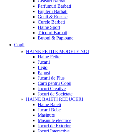
Ceasuri Barbati
Parfumuri Barbati
Bijuterii Barbati
Genti & Rucasc
Curele Barbati
Haine Sport
Tricouri Barbati
Butoni & Papioane
Copii
HAINE FETITE
MODELE NOI
Haine Fetite
Jucarii
Lego
Papusi
Jucarii de Plus
Carti pentru Copii
Jocuri Creative
Jocuri de Societate
HAINE BAIETI
REDUCERI
Haine Baieti
Jucarii Bebe
Masinute
Masinute electrice
Jocuri de Exterior
Jocuri Interactive