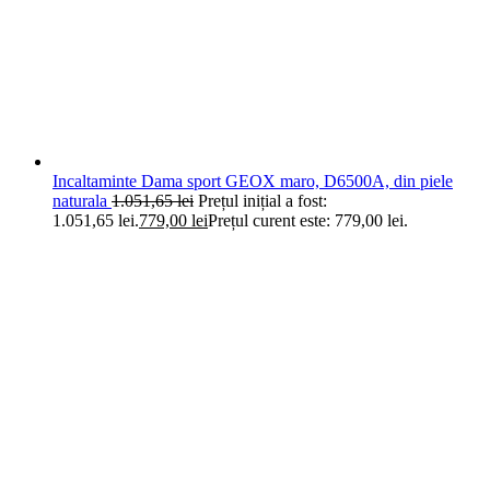
Incaltaminte Dama sport GEOX maro, D6500A, din piele
naturala
1.051,65
lei
Prețul inițial a fost:
1.051,65 lei.
779,00
lei
Prețul curent este: 779,00 lei.