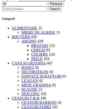
Filtrează
Search
Categorii
ALIMENTARE
15
MIERE DE ALBINE
15
BIJUTERII
439
ARGINT
439
BRATARI
123
CERCEI
93
COLIERE
120
INELE
103
CASA SI GRADINA
447
BANCI
34
DECORATIUNI
50
GHIVECE SI RAFTURI
65
LEAGAN
42
MESE GRADINA
95
SCAUNE
22
SEZLONG
102
CEASURI F & B
196
CEASURI BARBATI
10
CEASURI FEMEI
101