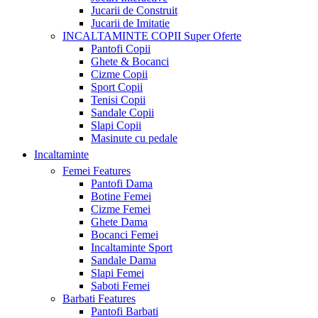
Jucarii de Construit
Jucarii de Imitatie
INCALTAMINTE COPII
Super Oferte
Pantofi Copii
Ghete & Bocanci
Cizme Copii
Sport Copii
Tenisi Copii
Sandale Copii
Slapi Copii
Masinute cu pedale
Incaltaminte
Femei
Features
Pantofi Dama
Botine Femei
Cizme Femei
Ghete Dama
Bocanci Femei
Incaltaminte Sport
Sandale Dama
Slapi Femei
Saboti Femei
Barbati
Features
Pantofi Barbati