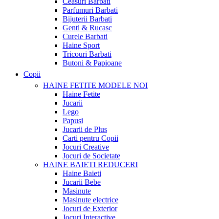
Ceasuri Barbati
Parfumuri Barbati
Bijuterii Barbati
Genti & Rucasc
Curele Barbati
Haine Sport
Tricouri Barbati
Butoni & Papioane
Copii
HAINE FETITE
MODELE NOI
Haine Fetite
Jucarii
Lego
Papusi
Jucarii de Plus
Carti pentru Copii
Jocuri Creative
Jocuri de Societate
HAINE BAIETI
REDUCERI
Haine Baieti
Jucarii Bebe
Masinute
Masinute electrice
Jocuri de Exterior
Jocuri Interactive