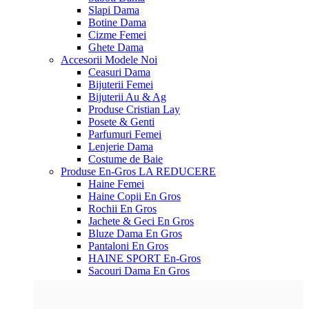
Slapi Dama
Botine Dama
Cizme Femei
Ghete Dama
Accesorii
Modele Noi
Ceasuri Dama
Bijuterii Femei
Bijuterii Au & Ag
Produse Cristian Lay
Posete & Genti
Parfumuri Femei
Lenjerie Dama
Costume de Baie
Produse En-Gros
LA REDUCERE
Haine Femei
Haine Copii En Gros
Rochii En Gros
Jachete & Geci En Gros
Bluze Dama En Gros
Pantaloni En Gros
HAINE SPORT En-Gros
Sacouri Dama En Gros