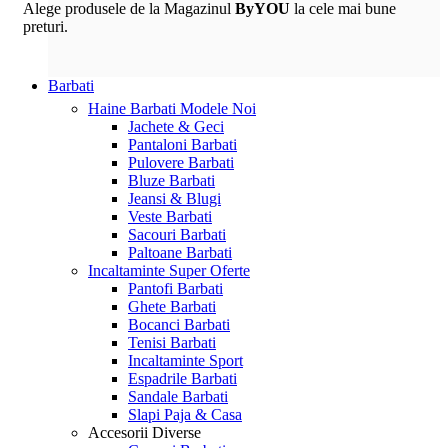
Alege produsele de la Magazinul
ByYOU
la cele mai bune
preturi.
Barbati
Haine Barbati
Modele Noi
Jachete & Geci
Pantaloni Barbati
Pulovere Barbati
Bluze Barbati
Jeansi & Blugi
Veste Barbati
Sacouri Barbati
Paltoane Barbati
Incaltaminte
Super Oferte
Pantofi Barbati
Ghete Barbati
Bocanci Barbati
Tenisi Barbati
Incaltaminte Sport
Espadrile Barbati
Sandale Barbati
Slapi Paja & Casa
Accesorii
Diverse