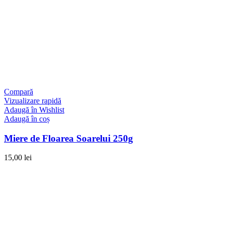
Compară
Vizualizare rapidă
Adaugă în Wishlist
Adaugă în coș
Miere de Floarea Soarelui 250g
15,00
lei