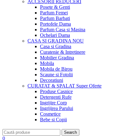
ACCESORII
REDUCERI
Posete & Genti
Parfum Femei
Parfum Barbati
Portofele Dama
Parfum Casa si Masina
Ochelari Dama
CASA SI GRADINA
NOU
Casa si Gradina
Curatenie & Intretinere
Mobilier Gradina
Mobila
Mobila de Birou
Scaune si Fotolii
Decoratiuni
CURATAT & SPALAT
Super Oferte
Produse Casnice
Detergenti Rufe
Ingrijire Corp
Ingrijirea Parului
Cosmetice
Bebe si Copii
Search
0