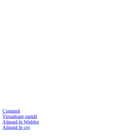
Compară
Vizualizare rapidă
Adaugă în Wishlist
Adaugă în coș