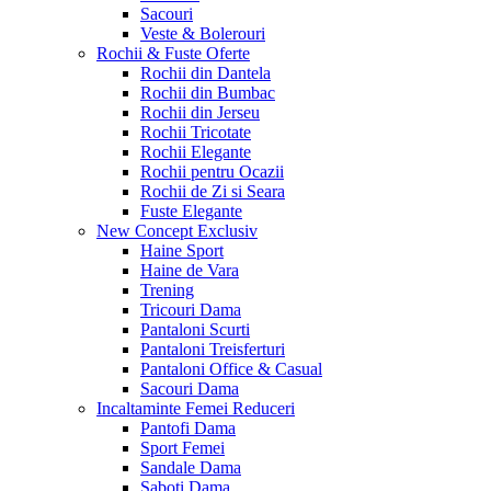
Sacouri
Veste & Bolerouri
Rochii & Fuste
Oferte
Rochii din Dantela
Rochii din Bumbac
Rochii din Jerseu
Rochii Tricotate
Rochii Elegante
Rochii pentru Ocazii
Rochii de Zi si Seara
Fuste Elegante
New Concept
Exclusiv
Haine Sport
Haine de Vara
Trening
Tricouri Dama
Pantaloni Scurti
Pantaloni Treisferturi
Pantaloni Office & Casual
Sacouri Dama
Incaltaminte Femei
Reduceri
Pantofi Dama
Sport Femei
Sandale Dama
Saboti Dama