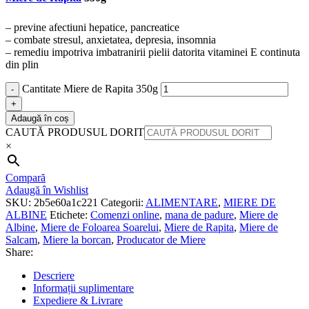
– previne afectiuni hepatice, pancreatice
– combate stresul, anxietatea, depresia, insomnia
– remediu impotriva imbatranirii pielii datorita vitaminei E continuta
din plin
Cantitate Miere de Rapita 350g
Adaugă în coș
CAUTĂ PRODUSUL DORIT
×
Compară
Adaugă în Wishlist
SKU:
2b5e60a1c221
Categorii:
ALIMENTARE
,
MIERE DE
ALBINE
Etichete:
Comenzi online
,
mana de padure
,
Miere de
Albine
,
Miere de Foloarea Soarelui
,
Miere de Rapita
,
Miere de
Salcam
,
Miere la borcan
,
Producator de Miere
Share:
Descriere
Informații suplimentare
Expediere & Livrare