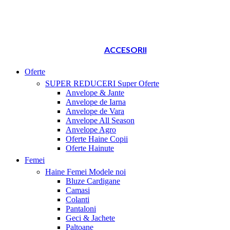
ACCESORII
Oferte
SUPER REDUCERI
Super Oferte
Anvelope & Jante
Anvelope de Iarna
Anvelope de Vara
Anvelope All Season
Anvelope Agro
Oferte Haine Copii
Oferte Hainute
Femei
Haine Femei
Modele noi
Bluze Cardigane
Camasi
Colanti
Pantaloni
Geci & Jachete
Paltoane