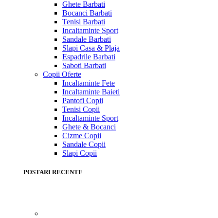
Ghete Barbati
Bocanci Barbati
Tenisi Barbati
Incaltaminte Sport
Sandale Barbati
Slapi Casa & Plaja
Espadrile Barbati
Saboti Barbati
Copii
Oferte
Incaltaminte Fete
Incaltaminte Baieti
Pantofi Copii
Tenisi Copii
Incaltaminte Sport
Ghete & Bocanci
Cizme Copii
Sandale Copii
Slapi Copii
POSTARI RECENTE