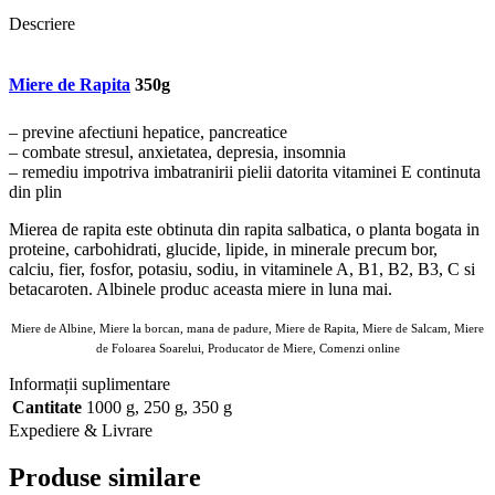
Descriere
Miere de Rapita
350g
– previne afectiuni hepatice, pancreatice
– combate stresul, anxietatea, depresia, insomnia
– remediu impotriva imbatranirii pielii datorita vitaminei E continuta
din plin
Mierea de rapita este obtinuta din rapita salbatica, o planta bogata in
proteine, carbohidrati, glucide, lipide, in minerale precum bor,
calciu, fier, fosfor, potasiu, sodiu, in vitaminele A, B1, B2, B3, C si
betacaroten. Albinele produc aceasta miere in luna mai.
Miere de Albine, Miere la borcan, mana de padure, Miere de Rapita, Miere de Salcam, Miere
de Foloarea Soarelui, Producator de Miere, Comenzi online
Informații suplimentare
Cantitate
1000 g
,
250 g
,
350 g
Expediere & Livrare
Produse similare