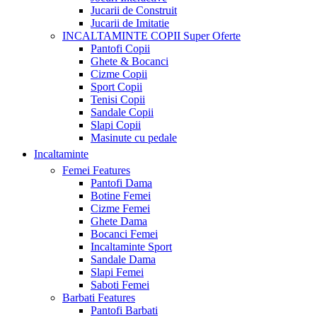
Jucarii de Construit
Jucarii de Imitatie
INCALTAMINTE COPII
Super Oferte
Pantofi Copii
Ghete & Bocanci
Cizme Copii
Sport Copii
Tenisi Copii
Sandale Copii
Slapi Copii
Masinute cu pedale
Incaltaminte
Femei
Features
Pantofi Dama
Botine Femei
Cizme Femei
Ghete Dama
Bocanci Femei
Incaltaminte Sport
Sandale Dama
Slapi Femei
Saboti Femei
Barbati
Features
Pantofi Barbati