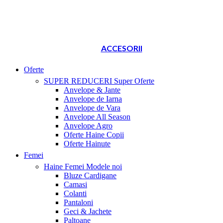
ACCESORII
Oferte
SUPER REDUCERI
Super Oferte
Anvelope & Jante
Anvelope de Iarna
Anvelope de Vara
Anvelope All Season
Anvelope Agro
Oferte Haine Copii
Oferte Hainute
Femei
Haine Femei
Modele noi
Bluze Cardigane
Camasi
Colanti
Pantaloni
Geci & Jachete
Paltoane