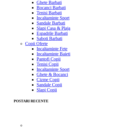
Ghete Barbati
Bocanci Barbati
Tenisi Barbati
Incaltaminte Sport
Sandale Barbati
Slapi Casa & Plaja
Espadrile Barbati
Saboti Barbati
Copii
Oferte
Incaltaminte Fete
Incaltaminte Baieti
Pantofi Copii
Tenisi Copii
Incaltaminte Sport
Ghete & Bocanci
Cizme Copii
Sandale Copii
Slapi Copii
POSTARI RECENTE