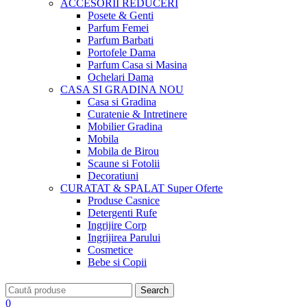
ACCESORII
REDUCERI
Posete & Genti
Parfum Femei
Parfum Barbati
Portofele Dama
Parfum Casa si Masina
Ochelari Dama
CASA SI GRADINA
NOU
Casa si Gradina
Curatenie & Intretinere
Mobilier Gradina
Mobila
Mobila de Birou
Scaune si Fotolii
Decoratiuni
CURATAT & SPALAT
Super Oferte
Produse Casnice
Detergenti Rufe
Ingrijire Corp
Ingrijirea Parului
Cosmetice
Bebe si Copii
Search
0