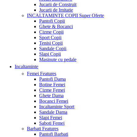
Jucarii de Construit
Jucarii de Imitatie
INCALTAMINTE COPII
Super Oferte
Pantofi Copii
Ghete & Bocanci
Cizme Copii
Sport Copii
Tenisi Copii
Sandale Copii
Slapi Copii
Masinute cu pedale
Incaltaminte
Femei
Features
Pantofi Dama
Botine Femei
Cizme Femei
Ghete Dama
Bocanci Femei
Incaltaminte Sport
Sandale Dama
Slapi Femei
Saboti Femei
Barbati
Features
Pantofi Barbati