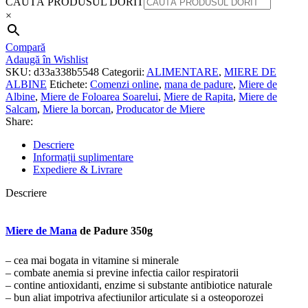
CAUTĂ PRODUSUL DORIT
×
Compară
Adaugă în Wishlist
SKU:
d33a338b5548
Categorii:
ALIMENTARE
,
MIERE DE
ALBINE
Etichete:
Comenzi online
,
mana de padure
,
Miere de
Albine
,
Miere de Foloarea Soarelui
,
Miere de Rapita
,
Miere de
Salcam
,
Miere la borcan
,
Producator de Miere
Share:
Descriere
Informații suplimentare
Expediere & Livrare
Descriere
Miere de Mana
de Padure 350g
– cea mai bogata in vitamine si minerale
– combate anemia si previne infectia cailor respiratorii
– contine antioxidanti, enzime si substante antibiotice naturale
– bun aliat impotriva afectiunilor articulate si a osteoporozei