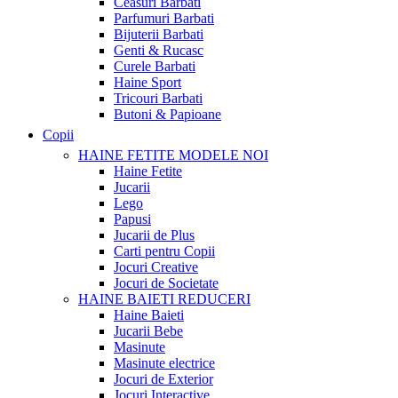
Ceasuri Barbati
Parfumuri Barbati
Bijuterii Barbati
Genti & Rucasc
Curele Barbati
Haine Sport
Tricouri Barbati
Butoni & Papioane
Copii
HAINE FETITE
MODELE NOI
Haine Fetite
Jucarii
Lego
Papusi
Jucarii de Plus
Carti pentru Copii
Jocuri Creative
Jocuri de Societate
HAINE BAIETI
REDUCERI
Haine Baieti
Jucarii Bebe
Masinute
Masinute electrice
Jocuri de Exterior
Jocuri Interactive