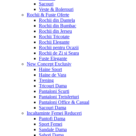
Sacouri
Veste & Bolerouri
Rochii & Fuste
Oferte
Rochii din Dantela
Rochii din Bumbac
Rochii din Jerseu
Rochii Tricotate
Rochii Elegante
Rochii pentru Ocazii
Rochii de Zi si Seara
Fuste Elegante
New Concept
Exclusiv
Haine Sport
Haine de Vara
Trening
Tricouri Dama
Pantaloni Scurti
Pantaloni Treisferturi
Pantaloni Office & Casual
Sacouri Dama
Incaltaminte Femei
Reduceri
Pantofi Dama
Sport Femei
Sandale Dama
Saboti Dama