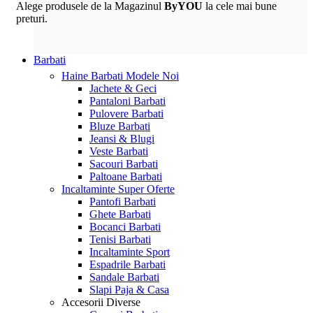
Alege produsele de la Magazinul
ByYOU
la cele mai bune
preturi.
Barbati
Haine Barbati
Modele Noi
Jachete & Geci
Pantaloni Barbati
Pulovere Barbati
Bluze Barbati
Jeansi & Blugi
Veste Barbati
Sacouri Barbati
Paltoane Barbati
Incaltaminte
Super Oferte
Pantofi Barbati
Ghete Barbati
Bocanci Barbati
Tenisi Barbati
Incaltaminte Sport
Espadrile Barbati
Sandale Barbati
Slapi Paja & Casa
Accesorii
Diverse