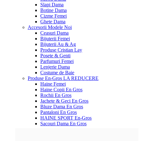
Slapi Dama
Botine Dama
Cizme Femei
Ghete Dama
Accesorii
Modele Noi
Ceasuri Dama
Bijuterii Femei
Bijuterii Au & Ag
Produse Cristian Lay
Posete & Genti
Parfumuri Femei
Lenjerie Dama
Costume de Baie
Produse En-Gros
LA REDUCERE
Haine Femei
Haine Copii En Gros
Rochii En Gros
Jachete & Geci En Gros
Bluze Dama En Gros
Pantaloni En Gros
HAINE SPORT En-Gros
Sacouri Dama En Gros