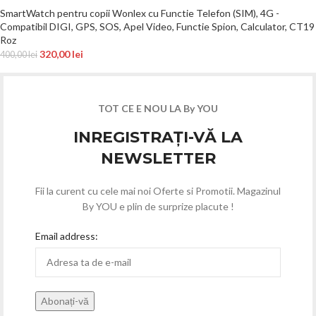
SmartWatch pentru copii Wonlex cu Functie Telefon (SIM), 4G -
Compatibil DIGI, GPS, SOS, Apel Video, Functie Spion, Calculator, CT19
Roz
320,00
lei
400,00
lei
TOT CE E NOU LA By YOU
INREGISTRAȚI-VĂ LA
NEWSLETTER
Fii la curent cu cele mai noi Oferte si Promotii. Magazinul
By YOU e plin de surprize placute !
Email address: