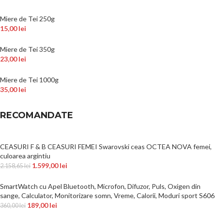
Miere de Tei 250g
15,00
lei
Miere de Tei 350g
23,00
lei
Miere de Tei 1000g
35,00
lei
RECOMANDATE
CEASURI F & B CEASURI FEMEI Swarovski ceas OCTEA NOVA femei,
culoarea argintiu
1.599,00
lei
2.158,65
lei
SmartWatch cu Apel Bluetooth, Microfon, Difuzor, Puls, Oxigen din
sange, Calculator, Monitorizare somn, Vreme, Calorii, Moduri sport S606
189,00
lei
360,00
lei