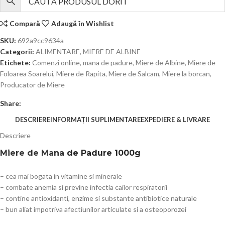
Compară
Adaugă în Wishlist
SKU:
692a9cc9634a
Categorii:
ALIMENTARE
,
MIERE DE ALBINE
Etichete:
Comenzi online
,
mana de padure
,
Miere de Albine
,
Miere de
Foloarea Soarelui
,
Miere de Rapita
,
Miere de Salcam
,
Miere la borcan
,
Producator de Miere
Share:
DESCRIERE
INFORMAȚII SUPLIMENTARE
EXPEDIERE & LIVRARE
Descriere
Miere de Mana
de Padure 1000g
– cea mai bogata in vitamine si minerale
– combate anemia si previne infectia cailor respiratorii
– contine antioxidanti, enzime si substante antibiotice naturale
– bun aliat impotriva afectiunilor articulate si a osteoporozei