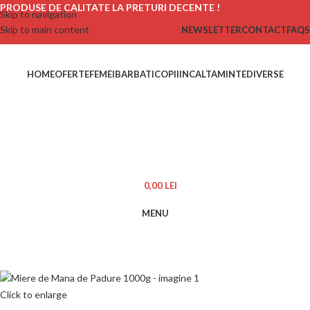
PRODUSE DE CALITATE LA PRETURI DECENTE !
Skip to navigation
Skip to main content
NEWSLETTER
CONTACT
FAQS
HOME
OFERTE
FEMEI
BARBATI
COPII
INCALTAMINTE
DIVERSE
0,00
LEI
MENU
Click to enlarge