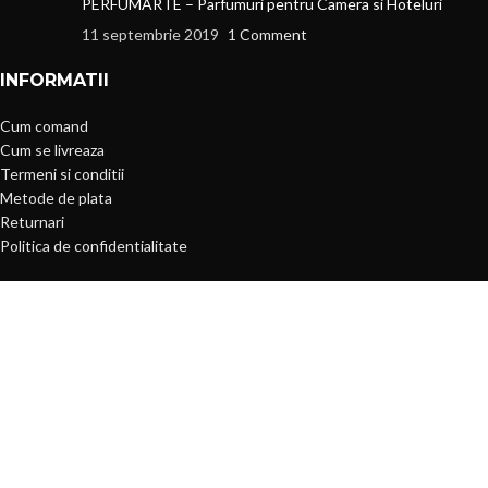
PERFUMARTE – Parfumuri pentru Camera si Hoteluri
11 septembrie 2019
1 Comment
INFORMATII
Cum comand
Cum se livreaza
Termeni si conditii
Metode de plata
Returnari
Politica de confidentialitate
MENIU
Toate produsele
Produse en-gros
Oferte si reduceri
Accesorii & Bijuterii
Casa & Gradina
Blog Magazin ByYOU