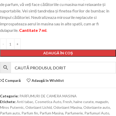
de parfum, vă veți face călătoriile cu masina mai relaxante și
suportabile.
Vei simți tandrețea și finetea florilor de bumbac în
timpul călătoriei. Neutralizeaza mirosurile neplacute si
improspateaza aerul in masina sau in alte spatii, cum ar fi
dulapurile.
Cantitate 7 ml
.
ADAUGĂ ÎN COȘ
Compară
Adaugă în Wishlist
Categorie:
PARFUMURI DE CAMERA MASINA
Etichete:
Anti tabac
,
Cosmetica Auto
,
Fresh
,
haine curate
,
magazin
,
Miros Puternic
,
Odorizant Lichid
,
Odorizant Masina
,
Odorizante auto
,
Parfum auto
,
Parfum fin
,
Parfum Masina
,
Parfumerie
,
Parfumuri Auto
,