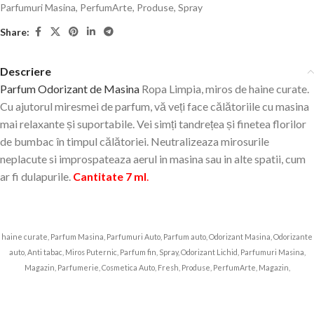
Parfumuri Masina
,
PerfumArte
,
Produse
,
Spray
Share:
Descriere
Parfum Odorizant de Masina
Ropa Limpia, miros de haine curate.
Cu ajutorul miresmei de parfum, vă veți face călătoriile cu masina
mai relaxante și suportabile.
Vei simți tandrețea și finetea florilor
de bumbac în timpul călătoriei. Neutralizeaza mirosurile
neplacute si improspateaza aerul in masina sau in alte spatii, cum
ar fi dulapurile.
Cantitate 7 ml
.
haine curate, Parfum Masina, Parfumuri Auto, Parfum auto, Odorizant Masina, Odorizante
auto, Anti tabac, Miros Puternic, Parfum fin, Spray, Odorizant Lichid, Parfumuri Masina,
Magazin, Parfumerie, Cosmetica Auto, Fresh, Produse, PerfumArte, Magazin,