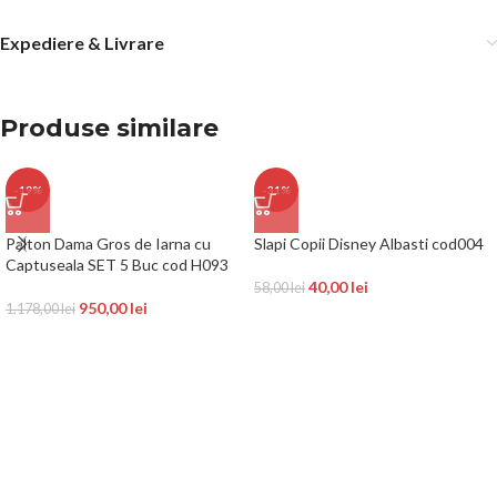
Expediere & Livrare
Produse similare
-19%
-31%
Palton Dama Gros de Iarna cu
Slapi Copii Disney Albasti cod004
Captuseala SET 5 Buc cod H093
40,00
lei
58,00
lei
950,00
lei
1.178,00
lei