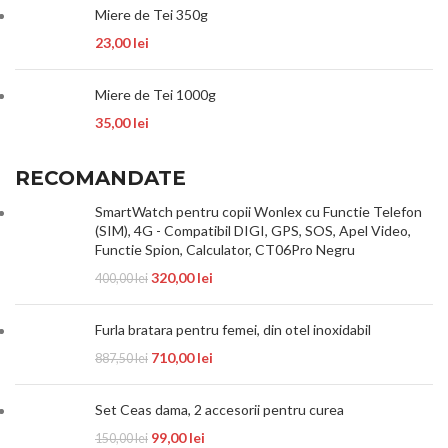
Miere de Tei 350g
23,00
lei
Miere de Tei 1000g
35,00
lei
RECOMANDATE
SmartWatch pentru copii Wonlex cu Functie Telefon
(SIM), 4G - Compatibil DIGI, GPS, SOS, Apel Video,
Functie Spion, Calculator, CT06Pro Negru
320,00
lei
400,00
lei
Furla bratara pentru femei, din otel inoxidabil
710,00
lei
887,50
lei
Set Ceas dama, 2 accesorii pentru curea
99,00
lei
150,00
lei