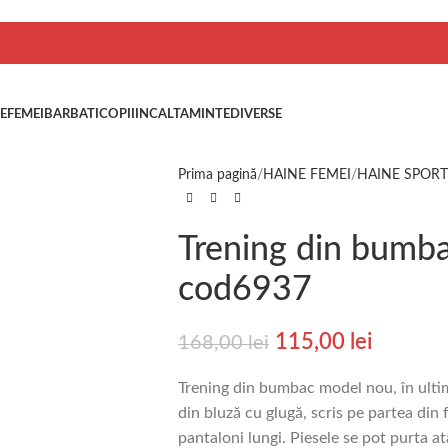
E
FEMEI
BARBATI
COPII
INCALTAMINTE
DIVERSE
Prima pagină
HAINE FEMEI
HAINE SPORT
Trening din bumb
cod6937
115,00
lei
168,00
lei
Trening din bumbac model nou, în ulti
din bluză cu glugă, scris pe partea din 
pantaloni lungi. Piesele se pot purta a