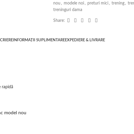
nou
,
modele noi
,
preturi mici
,
trening
,
tre
treninguri dama
Share:
CRIERE
INFORMAȚII SUPLIMENTARE
EXPEDIERE & LIVRARE
e rapidă
ac model nou