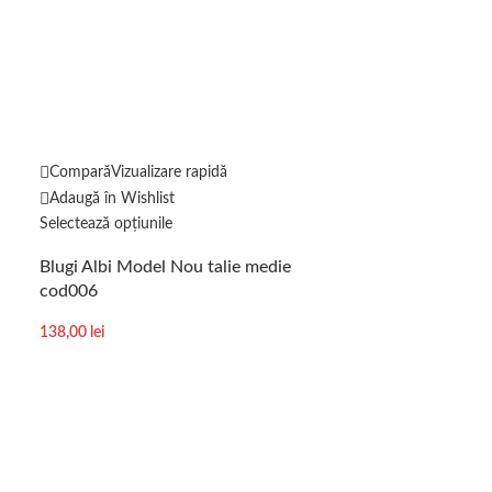
-21%
Compară
Vizualizare rapidă
Compară
Vizuali
Adaugă în Wishlist
Adaugă în Wishl
Selectează opțiunile
Selectează opțiun
Blugi Albi Model Nou talie medie
Trening tricou ș
cod006
cod8097
138,00
lei
87,00
l
110,00
lei