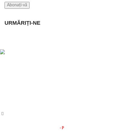
URMĂRIȚI-NE
POSTARI RECEN
Magazin online de haine, imbracaminte,
incaltaminte, pentru femei, barbati si copii.
Oferte la Ceasuri, Bijuterii, Accesorii si
Decoratiuni Casa si Gradina
Str. N.Balcescu, nr. 22, Lugoj
Tel: 0722 584 931
PERFUMA
pentru Ca
E-mail: comenzi(@)byyou.ro
11 septe
- P
ByYOU Magazin
2019 CREATED BY
ower Media Fx -
Online SOLUTIONS.