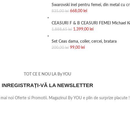
Swarovski inel pentru femei, din metal cu c
668,00
lei
835,00
lei
CEASURI F & B CEASURI FEMEI Michael Kors
1.399,00
lei
1.888,65
lei
Set Ceas dama, colier, cercei, bratara
99,00
lei
200,00
lei
TOT CE E NOU LA By YOU
INREGISTRAȚI-VĂ LA NEWSLETTER
e mai noi Oferte si Promotii. Magazinul By YOU e plin de surprize placute !