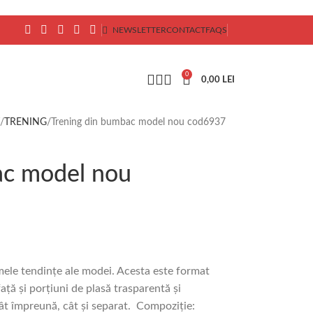
NEWSLETTER
CONTACT
FAQS
0
0,00
LEI
TRENING
Trening din bumbac model nou cod6937
ac model nou
mele tendințe ale modei. Acesta este format
față și porțiuni de plasă trasparentă și
tât împreună, cât și separat. Compoziție: