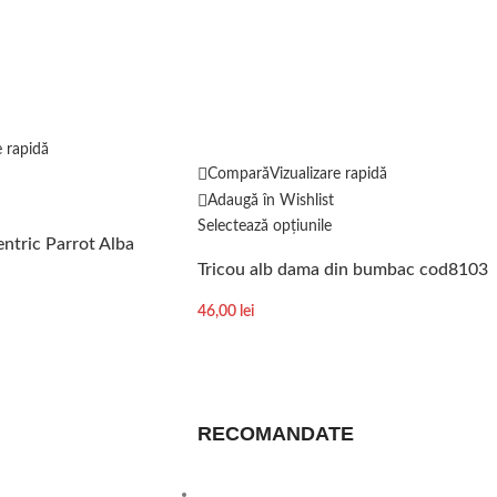
e rapidă
Compară
Vizualizare rapidă
Adaugă în Wishlist
Selectează opțiunile
entric Parrot Alba
Tricou alb dama din bumbac cod8103
46,00
lei
RECOMANDATE