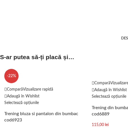
DES
S-ar putea să-ți placă și…
-22%
Compară
Vizualizar
Compară
Vizualizare rapidă
Adaugă în Wishlist
Adaugă în Wishlist
Selectează opțiunile
Selectează opțiunile
Trening din bumb
Trening bluza si pantalon din bumbac
cod6889
cod6923
115,00
lei