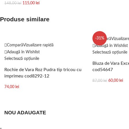
115,00
lei
148,00
lei
Produse similare
-31%
Compară
Vizualizar
Compară
Vizualizare rapidă
Adaugă în Wishlist
Adaugă în Wishlist
Selectează opțiunile
Selectează opțiunile
Bluza de Vara Exc
Rochie de Vara Roz Pudra tip tricou cu
cod54647
imprimeu cod8292-12
60,00
lei
87,00
lei
74,00
lei
NOU ADAUGATE