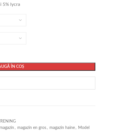
i 5% lycra
UGĂ ÎN COȘ
TRENING
magazin
,
magazin en gros
,
magazin haine
,
Model