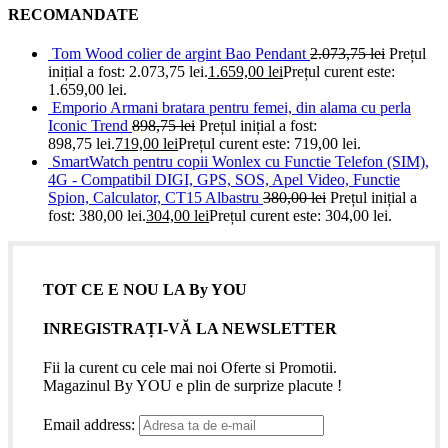
RECOMANDATE
Tom Wood colier de argint Bao Pendant
2.073,75
lei
Prețul
inițial a fost: 2.073,75 lei.
1.659,00
lei
Prețul curent este:
1.659,00 lei.
Emporio Armani bratara pentru femei, din alama cu perla
Iconic Trend
898,75
lei
Prețul inițial a fost:
898,75 lei.
719,00
lei
Prețul curent este: 719,00 lei.
SmartWatch pentru copii Wonlex cu Functie Telefon (SIM),
4G - Compatibil DIGI, GPS, SOS, Apel Video, Functie
Spion, Calculator, CT15 Albastru
380,00
lei
Prețul inițial a
fost: 380,00 lei.
304,00
lei
Prețul curent este: 304,00 lei.
TOT CE E NOU LA By YOU
INREGISTRAȚI-VĂ LA NEWSLETTER
Fii la curent cu cele mai noi Oferte si Promotii.
Magazinul By YOU e plin de surprize placute !
Email address: