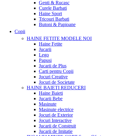
Genti & Rucasc
Curele Barbati
Haine Sport
Tricouri Barbati
Butoni & Papioane
Copii
HAINE FETITE
MODELE NOI
Haine Fetite
Jucarii
Lego
Papusi
Jucarii de Plus
Carti pentru Copii
Jocuri Creative
Jocuri de Societate
HAINE BAIETI
REDUCERI
Haine Baieti
Jucarii Bebe
Masinute
Masinute electrice
Jocuri de Exterior
Jocuri Interactive
Jucarii de Construit
Jucarii de Imitatie