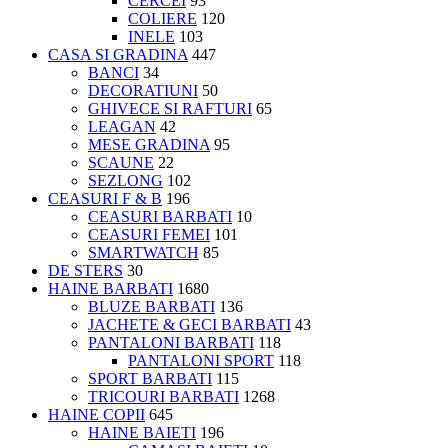
CERCEI
93
COLIERE
120
INELE
103
CASA SI GRADINA
447
BANCI
34
DECORATIUNI
50
GHIVECE SI RAFTURI
65
LEAGAN
42
MESE GRADINA
95
SCAUNE
22
SEZLONG
102
CEASURI F & B
196
CEASURI BARBATI
10
CEASURI FEMEI
101
SMARTWATCH
85
DE STERS
30
HAINE BARBATI
1680
BLUZE BARBATI
136
JACHETE & GECI BARBATI
43
PANTALONI BARBATI
118
PANTALONI SPORT
118
SPORT BARBATI
115
TRICOURI BARBATI
1268
HAINE COPII
645
HAINE BAIETI
196