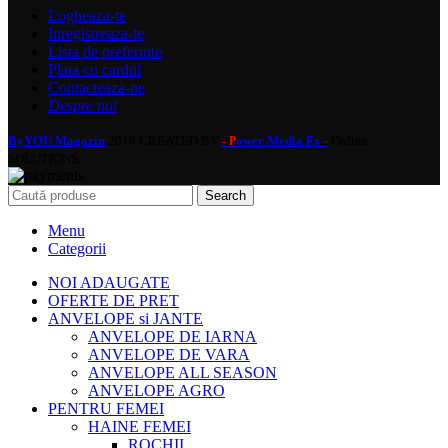
Logheaza-te
Inregistreaza-te
Lista de preferinte
Plata cu cardul
Contacteaza-ne
Despre noi
ByYOU Magazin
2019 CREATED BY
ower Media Fx -
Online
- P
SOLUTIONS.
Search
Menu
Categorii
NOI ADAUGATE
OFERTE DE PRET
ANVELOPE si JANTE
ANVELOPE DE IARNA
ANVELOPE DE VARA
ANVELOPE ALL SEASON
ANVELOPE AGRO
PENTRU FEMEI
HAINE FEMEI
ROCHII