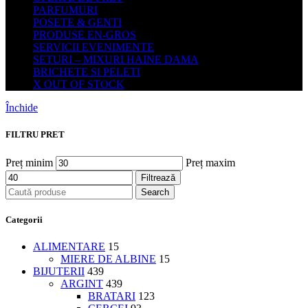
PARFUMURI
POSETE & GENTI
PRODUSE EN-GROS
SERVICII EVENIMENTE
SETURI – MIXURI HAINE DAMA
BRICHETE SI PELETI
X OUT OF STOCK
Închide
FILTRU PRET
Preț minim
Preț maxim
Filtrează
Search
Categorii
ALIMENTARE
15
MIERE DE ALBINE
15
BIJUTERII
439
ARGINT
439
BRATARI
123