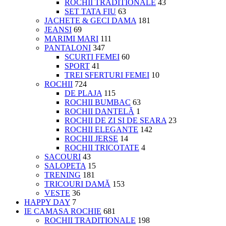
ROCHII TRADITIONALE
43
SET TATA FIU
63
JACHETE & GECI DAMA
181
JEANSI
69
MARIMI MARI
111
PANTALONI
347
SCURTI FEMEI
60
SPORT
41
TREI SFERTURI FEMEI
10
ROCHII
724
DE PLAJA
115
ROCHII BUMBAC
63
ROCHII DANTELĂ
1
ROCHII DE ZI SI DE SEARA
23
ROCHII ELEGANTE
142
ROCHII JERSE
14
ROCHII TRICOTATE
4
SACOURI
43
SALOPETA
15
TRENING
181
TRICOURI DAMĂ
153
VESTE
36
HAPPY DAY
7
IE CAMASA ROCHIE
681
ROCHII TRADITIONALE
198