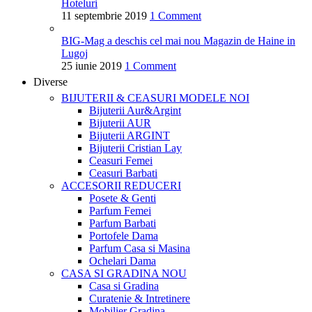
Hoteluri
11 septembrie 2019
1 Comment
BIG-Mag a deschis cel mai nou Magazin de Haine in
Lugoj
25 iunie 2019
1 Comment
Diverse
BIJUTERII & CEASURI
MODELE NOI
Bijuterii Aur&Argint
Bijuterii AUR
Bijuterii ARGINT
Bijuterii Cristian Lay
Ceasuri Femei
Ceasuri Barbati
ACCESORII
REDUCERI
Posete & Genti
Parfum Femei
Parfum Barbati
Portofele Dama
Parfum Casa si Masina
Ochelari Dama
CASA SI GRADINA
NOU
Casa si Gradina
Curatenie & Intretinere
Mobilier Gradina