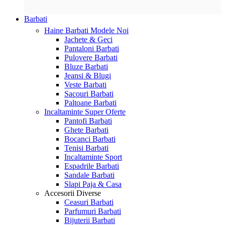
Barbati
Haine Barbati
Modele Noi
Jachete & Geci
Pantaloni Barbati
Pulovere Barbati
Bluze Barbati
Jeansi & Blugi
Veste Barbati
Sacouri Barbati
Paltoane Barbati
Incaltaminte
Super Oferte
Pantofi Barbati
Ghete Barbati
Bocanci Barbati
Tenisi Barbati
Incaltaminte Sport
Espadrile Barbati
Sandale Barbati
Slapi Paja & Casa
Accesorii
Diverse
Ceasuri Barbati
Parfumuri Barbati
Bijuterii Barbati