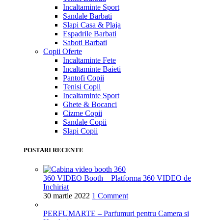
Incaltaminte Sport
Sandale Barbati
Slapi Casa & Plaja
Espadrile Barbati
Saboti Barbati
Copii
Oferte
Incaltaminte Fete
Incaltaminte Baieti
Pantofi Copii
Tenisi Copii
Incaltaminte Sport
Ghete & Bocanci
Cizme Copii
Sandale Copii
Slapi Copii
POSTARI RECENTE
360 VIDEO Booth – Platforma 360 VIDEO de
Inchiriat
30 martie 2022
1 Comment
PERFUMARTE – Parfumuri pentru Camera si