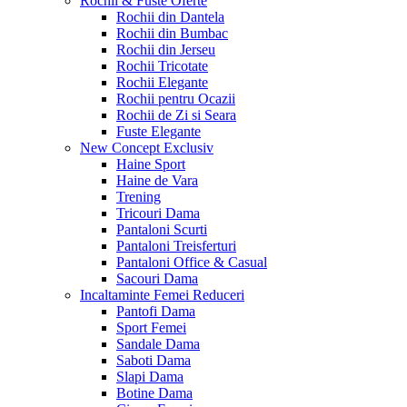
Rochii & Fuste
Oferte
Rochii din Dantela
Rochii din Bumbac
Rochii din Jerseu
Rochii Tricotate
Rochii Elegante
Rochii pentru Ocazii
Rochii de Zi si Seara
Fuste Elegante
New Concept
Exclusiv
Haine Sport
Haine de Vara
Trening
Tricouri Dama
Pantaloni Scurti
Pantaloni Treisferturi
Pantaloni Office & Casual
Sacouri Dama
Incaltaminte Femei
Reduceri
Pantofi Dama
Sport Femei
Sandale Dama
Saboti Dama
Slapi Dama
Botine Dama