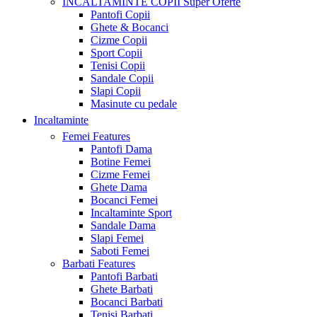
INCALTAMINTE COPII
Super Oferte
Pantofi Copii
Ghete & Bocanci
Cizme Copii
Sport Copii
Tenisi Copii
Sandale Copii
Slapi Copii
Masinute cu pedale
Incaltaminte
Femei
Features
Pantofi Dama
Botine Femei
Cizme Femei
Ghete Dama
Bocanci Femei
Incaltaminte Sport
Sandale Dama
Slapi Femei
Saboti Femei
Barbati
Features
Pantofi Barbati
Ghete Barbati
Bocanci Barbati
Tenisi Barbati