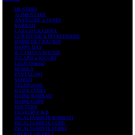
DE STERS
ALIMENTARE
ANVELOPE si JANTE
BARBATI
CASA SI GRADINA
CURATENIE & INTRETINERE
HAINE DE CRACIUN
HAPPY DAY
IE CAMASA ROCHIE
JUCARII si JOCURI
LEGO Original
MOBILA
PANTALONI
SABOTI
TELEFOANE
HAINE FEMEI
HAINE BARBATI
HAINE COPII
BIJUTERII
CEASURI F & B
INCALTAMINTE BARBATI
INCALTAMINTE COPII
INCALTAMINTE FEMEI
OFERTE DE PRET