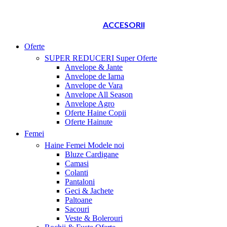
ACCESORII
Oferte
SUPER REDUCERI
Super Oferte
Anvelope & Jante
Anvelope de Iarna
Anvelope de Vara
Anvelope All Season
Anvelope Agro
Oferte Haine Copii
Oferte Hainute
Femei
Haine Femei
Modele noi
Bluze Cardigane
Camasi
Colanti
Pantaloni
Geci & Jachete
Paltoane
Sacouri
Veste & Bolerouri