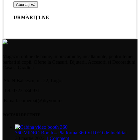
URMĂRIȚI-NE
Magazin online de haine, imbracaminte, incaltaminte, pentru femei,
barbati si copii. Oferte la Ceasuri, Bijuterii, Accesorii si Decoratiuni
Casa si Gradina
Str. N.Balcescu, nr. 22, Lugoj
Tel: 0722 584 931
E-mail: comenzi(@)byyou.ro
POSTARI RECENTE
360 VIDEO Booth – Platforma 360 VIDEO de Inchiriat
30 martie 2022
1 Comment