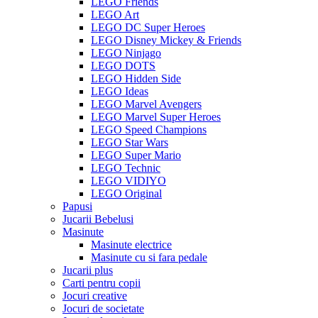
LEGO Friends
LEGO Art
LEGO DC Super Heroes
LEGO Disney Mickey & Friends
LEGO Ninjago
LEGO DOTS
LEGO Hidden Side
LEGO Ideas
LEGO Marvel Avengers
LEGO Marvel Super Heroes
LEGO Speed Champions
LEGO Star Wars
LEGO Super Mario
LEGO Technic
LEGO VIDIYO
LEGO Original
Papusi
Jucarii Bebelusi
Masinute
Masinute electrice
Masinute cu si fara pedale
Jucarii plus
Carti pentru copii
Jocuri creative
Jocuri de societate