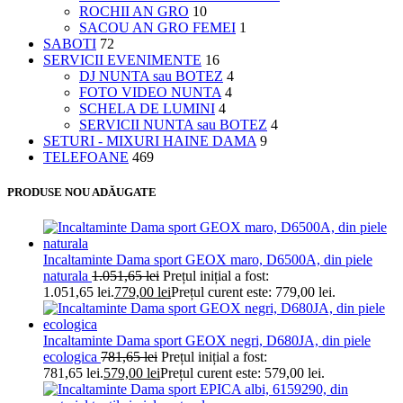
ROCHII AN GRO
10
SACOU AN GRO FEMEI
1
SABOTI
72
SERVICII EVENIMENTE
16
DJ NUNTA sau BOTEZ
4
FOTO VIDEO NUNTA
4
SCHELA DE LUMINI
4
SERVICII NUNTA sau BOTEZ
4
SETURI - MIXURI HAINE DAMA
9
TELEFOANE
469
PRODUSE NOU ADĂUGATE
Incaltaminte Dama sport GEOX maro, D6500A, din piele
naturala
1.051,65
lei
Prețul inițial a fost:
1.051,65 lei.
779,00
lei
Prețul curent este: 779,00 lei.
Incaltaminte Dama sport GEOX negri, D680JA, din piele
ecologica
781,65
lei
Prețul inițial a fost:
781,65 lei.
579,00
lei
Prețul curent este: 579,00 lei.