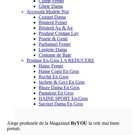
Cizme Femei
Ghete Dama
Accesorii
Modele Noi
Ceasuri Dama
Bijuterii Femei
Bijuterii Au & Ag
Produse Cristian Lay
Posete & Genti
Parfumuri Femei
Lenjerie Dama
Costume de Baie
Produse En-Gros
LA REDUCERE
Haine Femei
Haine Copii En Gros
Rochii En Gros
Jachete & Geci En Gros
Bluze Dama En Gros
Pantaloni En Gros
HAINE SPORT En-Gros
Sacouri Dama En Gros
Alege produsele de la Magazinul
ByYOU
la cele mai bune
preturi.