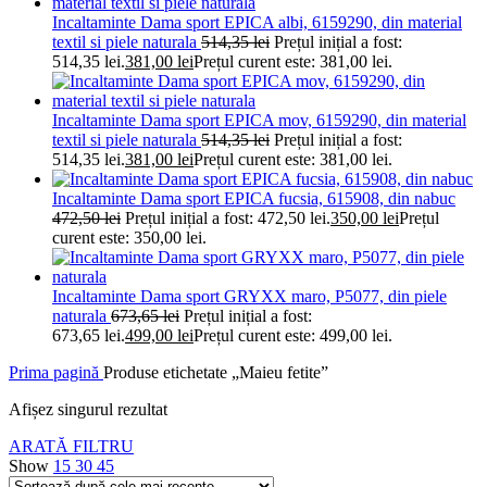
Incaltaminte Dama sport EPICA albi, 6159290, din material
textil si piele naturala
514,35
lei
Prețul inițial a fost:
514,35 lei.
381,00
lei
Prețul curent este: 381,00 lei.
Incaltaminte Dama sport EPICA mov, 6159290, din material
textil si piele naturala
514,35
lei
Prețul inițial a fost:
514,35 lei.
381,00
lei
Prețul curent este: 381,00 lei.
Incaltaminte Dama sport EPICA fucsia, 615908, din nabuc
472,50
lei
Prețul inițial a fost: 472,50 lei.
350,00
lei
Prețul
curent este: 350,00 lei.
Incaltaminte Dama sport GRYXX maro, P5077, din piele
naturala
673,65
lei
Prețul inițial a fost:
673,65 lei.
499,00
lei
Prețul curent este: 499,00 lei.
Prima pagină
Produse etichetate „Maieu fetite”
Afișez singurul rezultat
ARATĂ FILTRU
Show
15
30
45