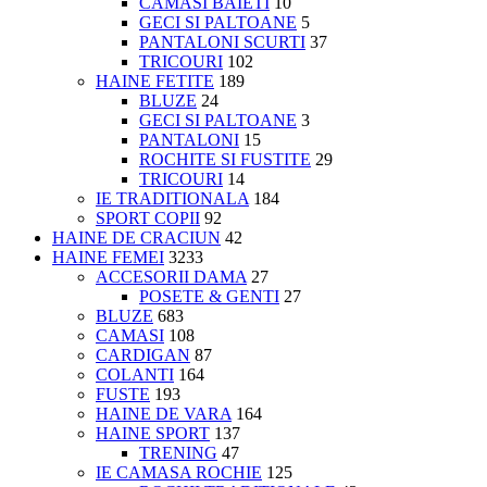
CAMASI BAIETI
10
GECI SI PALTOANE
5
PANTALONI SCURTI
37
TRICOURI
102
HAINE FETITE
189
BLUZE
24
GECI SI PALTOANE
3
PANTALONI
15
ROCHITE SI FUSTITE
29
TRICOURI
14
IE TRADITIONALA
184
SPORT COPII
92
HAINE DE CRACIUN
42
HAINE FEMEI
3233
ACCESORII DAMA
27
POSETE & GENTI
27
BLUZE
683
CAMASI
108
CARDIGAN
87
COLANTI
164
FUSTE
193
HAINE DE VARA
164
HAINE SPORT
137
TRENING
47
IE CAMASA ROCHIE
125