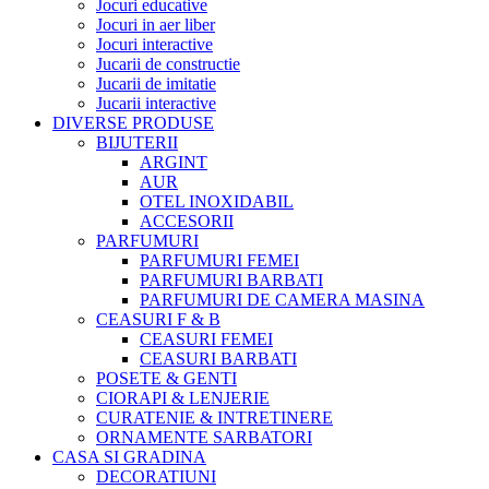
Jocuri educative
Jocuri in aer liber
Jocuri interactive
Jucarii de constructie
Jucarii de imitatie
Jucarii interactive
DIVERSE PRODUSE
BIJUTERII
ARGINT
AUR
OTEL INOXIDABIL
ACCESORII
PARFUMURI
PARFUMURI FEMEI
PARFUMURI BARBATI
PARFUMURI DE CAMERA MASINA
CEASURI F & B
CEASURI FEMEI
CEASURI BARBATI
POSETE & GENTI
CIORAPI & LENJERIE
CURATENIE & INTRETINERE
ORNAMENTE SARBATORI
CASA SI GRADINA
DECORATIUNI