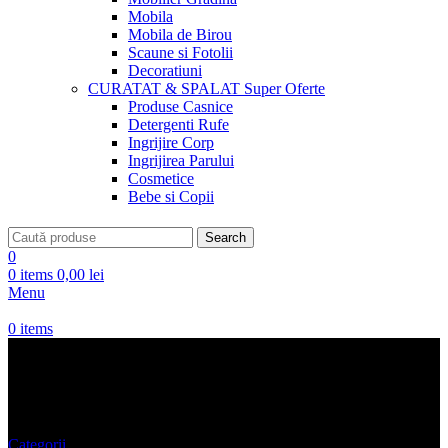
Mobila
Mobila de Birou
Scaune si Fotolii
Decoratiuni
CURATAT & SPALAT
Super Oferte
Produse Casnice
Detergenti Rufe
Ingrijire Corp
Ingrijirea Parului
Cosmetice
Bebe si Copii
Search
0
0
items
0,00
lei
Menu
0
items
Maieu fetite
Categorii