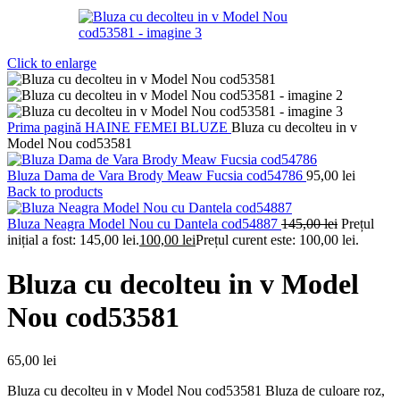
Click to enlarge
Prima pagină
HAINE FEMEI
BLUZE
Bluza cu decolteu in v
Model Nou cod53581
Bluza Dama de Vara Brody Meaw Fucsia cod54786
95,00
lei
Back to products
Bluza Neagra Model Nou cu Dantela cod54887
145,00
lei
Prețul
inițial a fost: 145,00 lei.
100,00
lei
Prețul curent este: 100,00 lei.
Bluza cu decolteu in v Model
Nou cod53581
65,00
lei
Bluza cu decolteu in v Model Nou cod53581 Bluza de culoare roz,