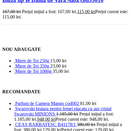
Bluza tip Ie Dama de Vara Alba cod55010
167,00
lei
Prețul inițial a fost: 167,00 lei.
115,00
lei
Prețul curent este:
115,00 lei.
NOU ADAUGATE
Miere de Tei 250g
15,00
lei
Miere de Tei 350g
23,00
lei
Miere de Tei 1000g
35,00
lei
RECOMANDATE
Parfum de Camera Mango cod002
81,00
lei
Swarovski bratara pentru femei placata cu aur cristal
Swarovski MINIONS
1.185,00
lei
Prețul inițial a fost:
1.185,00 lei.
948,00
lei
Prețul curent este: 948,00 lei.
CEAS BARBATESC B41178/1
380,00
lei
Prețul inițial a
fost: 380,00 lei.
129,00
lei
Prețul curent este: 129,00 lei.