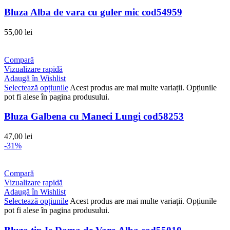
Bluza Alba de vara cu guler mic cod54959
55,00
lei
Compară
Vizualizare rapidă
Adaugă în Wishlist
Selectează opțiunile
Acest produs are mai multe variații. Opțiunile
pot fi alese în pagina produsului.
Bluza Galbena cu Maneci Lungi cod58253
47,00
lei
-31%
Compară
Vizualizare rapidă
Adaugă în Wishlist
Selectează opțiunile
Acest produs are mai multe variații. Opțiunile
pot fi alese în pagina produsului.