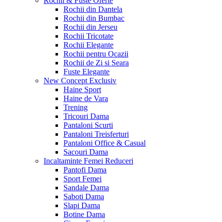
Rochii & Fuste
Oferte
Rochii din Dantela
Rochii din Bumbac
Rochii din Jerseu
Rochii Tricotate
Rochii Elegante
Rochii pentru Ocazii
Rochii de Zi si Seara
Fuste Elegante
New Concept
Exclusiv
Haine Sport
Haine de Vara
Trening
Tricouri Dama
Pantaloni Scurti
Pantaloni Treisferturi
Pantaloni Office & Casual
Sacouri Dama
Incaltaminte Femei
Reduceri
Pantofi Dama
Sport Femei
Sandale Dama
Saboti Dama
Slapi Dama
Botine Dama