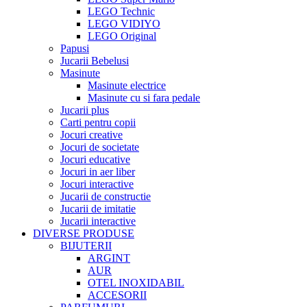
LEGO Technic
LEGO VIDIYO
LEGO Original
Papusi
Jucarii Bebelusi
Masinute
Masinute electrice
Masinute cu si fara pedale
Jucarii plus
Carti pentru copii
Jocuri creative
Jocuri de societate
Jocuri educative
Jocuri in aer liber
Jocuri interactive
Jucarii de constructie
Jucarii de imitatie
Jucarii interactive
DIVERSE PRODUSE
BIJUTERII
ARGINT
AUR
OTEL INOXIDABIL
ACCESORII