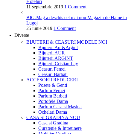
Hoteluri
11 septembrie 2019
1 Comment
BIG-Mag a deschis cel mai nou Magazin de Haine in
Lugoj
25 iunie 2019
1 Comment
Diverse
BIJUTERII & CEASURI
MODELE NOI
Bijuterii Aur&Argint
Bijuterii AUR
Bijuterii ARGINT
Bijuterii Cristian Lay
Ceasuri Femei
Ceasuri Barbati
ACCESORII
REDUCERI
Posete & Genti
Parfum Femei
Parfum Barbati
Portofele Dama
Parfum Casa si Masina
Ochelari Dama
CASA SI GRADINA
NOU
Casa si Gradina
Curatenie & Intretinere
Mobilier Gradina