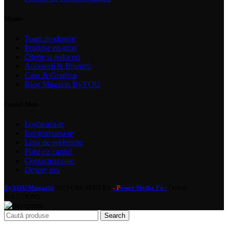
Meniu
Toate produsele
Produse en-gros
Oferte si reduceri
Accesorii & Bijuterii
Casa & Gradina
Blog Magazin ByYOU
Contul Meu
Logheaza-te
Inregistreaza-te
Lista de preferinte
Plata cu cardul
Contacteaza-ne
Despre noi
ByYOU Magazin
2019 CREATED BY
ower Media Fx -
Online
- P
SOLUTIONS.
Search