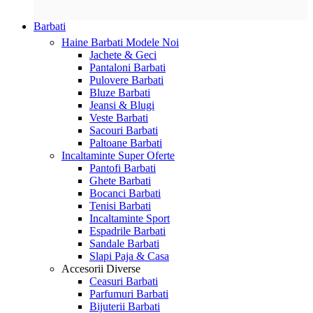
Barbati
Haine Barbati
Modele Noi
Jachete & Geci
Pantaloni Barbati
Pulovere Barbati
Bluze Barbati
Jeansi & Blugi
Veste Barbati
Sacouri Barbati
Paltoane Barbati
Incaltaminte
Super Oferte
Pantofi Barbati
Ghete Barbati
Bocanci Barbati
Tenisi Barbati
Incaltaminte Sport
Espadrile Barbati
Sandale Barbati
Slapi Paja & Casa
Accesorii
Diverse
Ceasuri Barbati
Parfumuri Barbati
Bijuterii Barbati