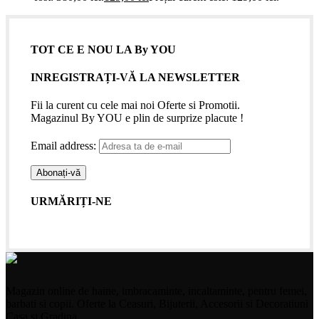
TOT CE E NOU LA By YOU
INREGISTRAȚI-VĂ LA NEWSLETTER
Fii la curent cu cele mai noi Oferte si Promotii.
Magazinul By YOU e plin de surprize placute !
Email address:
URMĂRIȚI-NE
Magazin online de haine, imbracaminte, incaltaminte, pentru femei,
barbati si copii. Oferte la Ceasuri, Bijuterii, Accesorii si Decoratiuni
Casa si Gradina