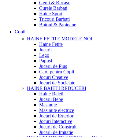
Genti & Rucasc
Curele Barbati
Haine Sport
Tricouri Barbati
Butoni & Papioane
Copii
HAINE FETITE
MODELE NOI
Haine Fetite
Jucarii
Lego
Papusi
Jucarii de Plus
Carti pentru Copii
Jocuri Creative
Jocuri de Societate
HAINE BAIETI
REDUCERI
Haine Baieti
Jucarii Bebe
Masinute
Masinute electrice
Jocuri de Exterior
Jocuri Interactive
Jucarii de Construit
Jucarii de Imitatie