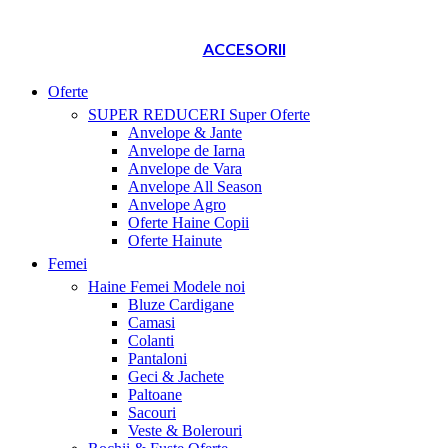
ACCESORII
Oferte
SUPER REDUCERI
Super Oferte
Anvelope & Jante
Anvelope de Iarna
Anvelope de Vara
Anvelope All Season
Anvelope Agro
Oferte Haine Copii
Oferte Hainute
Femei
Haine Femei
Modele noi
Bluze Cardigane
Camasi
Colanti
Pantaloni
Geci & Jachete
Paltoane
Sacouri
Veste & Bolerouri