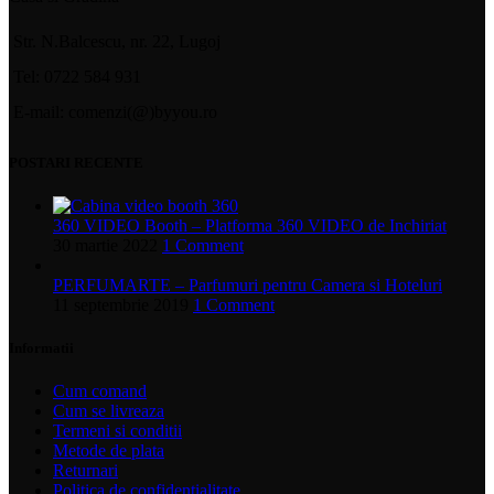
Str. N.Balcescu, nr. 22, Lugoj
Tel: 0722 584 931
E-mail: comenzi(@)byyou.ro
POSTARI RECENTE
360 VIDEO Booth – Platforma 360 VIDEO de Inchiriat
30 martie 2022
1 Comment
PERFUMARTE – Parfumuri pentru Camera si Hoteluri
11 septembrie 2019
1 Comment
Informatii
Cum comand
Cum se livreaza
Termeni si conditii
Metode de plata
Returnari
Politica de confidentialitate