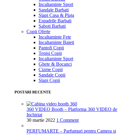
Incaltaminte Sport
Sandale Barbati
Slapi Casa & Plaja
Espadrile Barbati
Saboti Barbati
Copii
Oferte
Incaltaminte Fete
Incaltaminte Baieti
Pantofi Copii
Tenisi Copii
Incaltaminte Sport
Ghete & Bocanci
Cizme Copii
Sandale Copii
Slapi Copii
POSTARI RECENTE
360 VIDEO Booth – Platforma 360 VIDEO de
Inchiriat
30 martie 2022
1 Comment
PERFUMARTE – Parfumuri pentru Camera si