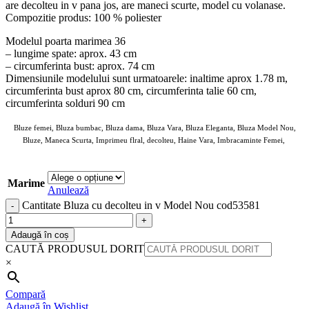
are decolteu in v pana jos, are maneci scurte, model cu volanase.
Compozitie produs: 100 % poliester
Modelul poarta marimea 36
– lungime spate: aprox. 43 cm
– circumferinta bust: aprox. 74 cm
Dimensiunile modelului sunt urmatoarele: inaltime aprox 1.78 m,
circumferinta bust aprox 80 cm, circumferinta talie 60 cm,
circumferinta solduri 90 cm
Bluze femei, Bluza bumbac, Bluza dama, Bluza Vara, Bluza Eleganta, Bluza Model Nou,
Bluze, Maneca Scurta, Imprimeu flral, decolteu, Haine Vara, Imbracaminte Femei,
ANGROZ Magazin BIG Mag
Marime
Anulează
Cantitate Bluza cu decolteu in v Model Nou cod53581
Adaugă în coș
CAUTĂ PRODUSUL DORIT
×
Compară
Adaugă în Wishlist