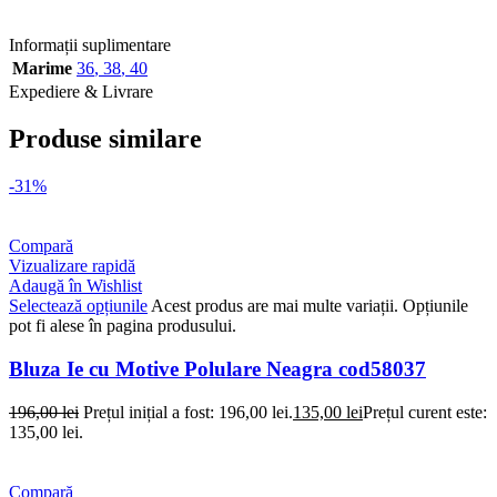
ANGROZ Magazin BIG Mag
Informații suplimentare
Marime
36
,
38
,
40
Expediere & Livrare
Produse similare
-31%
Compară
Vizualizare rapidă
Adaugă în Wishlist
Selectează opțiunile
Acest produs are mai multe variații. Opțiunile
pot fi alese în pagina produsului.
Bluza Ie cu Motive Polulare Neagra cod58037
196,00
lei
Prețul inițial a fost: 196,00 lei.
135,00
lei
Prețul curent este:
135,00 lei.
Compară