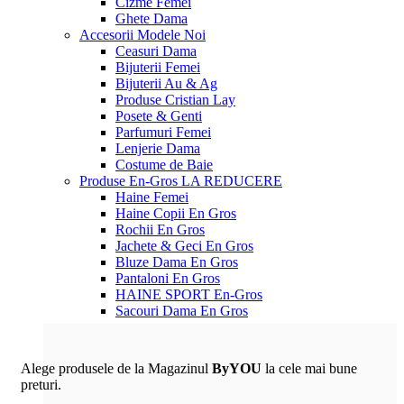
Cizme Femei
Ghete Dama
Accesorii
Modele Noi
Ceasuri Dama
Bijuterii Femei
Bijuterii Au & Ag
Produse Cristian Lay
Posete & Genti
Parfumuri Femei
Lenjerie Dama
Costume de Baie
Produse En-Gros
LA REDUCERE
Haine Femei
Haine Copii En Gros
Rochii En Gros
Jachete & Geci En Gros
Bluze Dama En Gros
Pantaloni En Gros
HAINE SPORT En-Gros
Sacouri Dama En Gros
Alege produsele de la Magazinul
ByYOU
la cele mai bune
preturi.