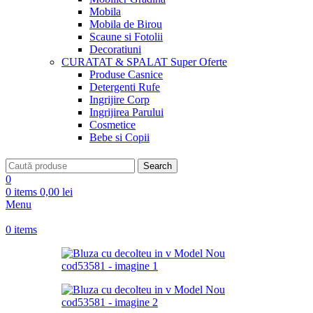
Mobila
Mobila de Birou
Scaune si Fotolii
Decoratiuni
CURATAT & SPALAT
Super Oferte
Produse Casnice
Detergenti Rufe
Ingrijire Corp
Ingrijirea Parului
Cosmetice
Bebe si Copii
Search
0
0
items
0,00
lei
Menu
0
items