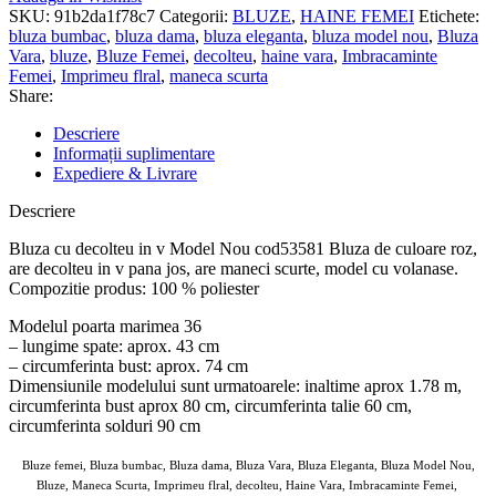
SKU:
91b2da1f78c7
Categorii:
BLUZE
,
HAINE FEMEI
Etichete:
bluza bumbac
,
bluza dama
,
bluza eleganta
,
bluza model nou
,
Bluza
Vara
,
bluze
,
Bluze Femei
,
decolteu
,
haine vara
,
Imbracaminte
Femei
,
Imprimeu flral
,
maneca scurta
Share:
Descriere
Informații suplimentare
Expediere & Livrare
Descriere
Bluza cu decolteu in v Model Nou cod53581 Bluza de culoare roz,
are decolteu in v pana jos, are maneci scurte, model cu volanase.
Compozitie produs: 100 % poliester
Modelul poarta marimea 36
– lungime spate: aprox. 43 cm
– circumferinta bust: aprox. 74 cm
Dimensiunile modelului sunt urmatoarele: inaltime aprox 1.78 m,
circumferinta bust aprox 80 cm, circumferinta talie 60 cm,
circumferinta solduri 90 cm
Bluze femei, Bluza bumbac, Bluza dama, Bluza Vara, Bluza Eleganta, Bluza Model Nou,
Bluze, Maneca Scurta, Imprimeu flral, decolteu, Haine Vara, Imbracaminte Femei,