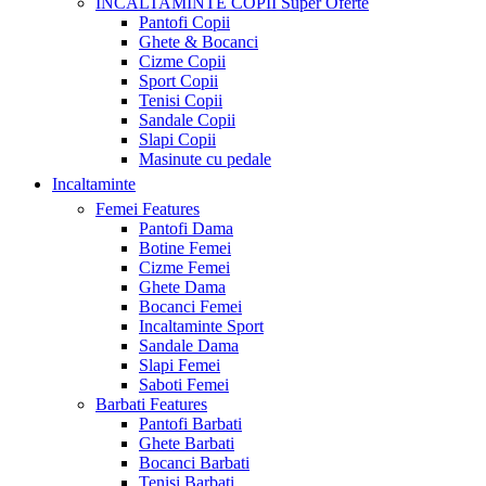
INCALTAMINTE COPII
Super Oferte
Pantofi Copii
Ghete & Bocanci
Cizme Copii
Sport Copii
Tenisi Copii
Sandale Copii
Slapi Copii
Masinute cu pedale
Incaltaminte
Femei
Features
Pantofi Dama
Botine Femei
Cizme Femei
Ghete Dama
Bocanci Femei
Incaltaminte Sport
Sandale Dama
Slapi Femei
Saboti Femei
Barbati
Features
Pantofi Barbati
Ghete Barbati
Bocanci Barbati
Tenisi Barbati