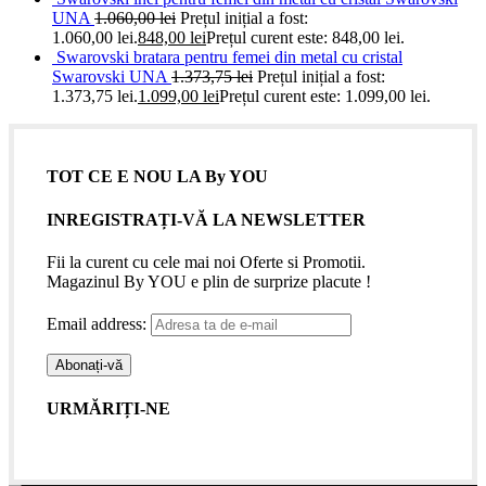
UNA
1.060,00
lei
Prețul inițial a fost:
1.060,00 lei.
848,00
lei
Prețul curent este: 848,00 lei.
Swarovski bratara pentru femei din metal cu cristal
Swarovski UNA
1.373,75
lei
Prețul inițial a fost:
1.373,75 lei.
1.099,00
lei
Prețul curent este: 1.099,00 lei.
TOT CE E NOU LA By YOU
INREGISTRAȚI-VĂ LA NEWSLETTER
Fii la curent cu cele mai noi Oferte si Promotii.
Magazinul By YOU e plin de surprize placute !
Email address:
URMĂRIȚI-NE