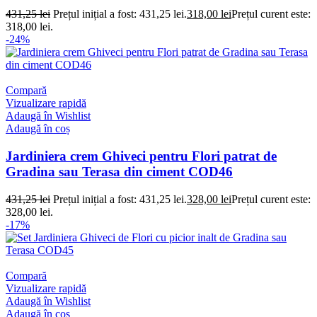
431,25
lei
Prețul inițial a fost: 431,25 lei.
318,00
lei
Prețul curent este:
318,00 lei.
-24%
Compară
Vizualizare rapidă
Adaugă în Wishlist
Adaugă în coș
Jardiniera crem Ghiveci pentru Flori patrat de
Gradina sau Terasa din ciment COD46
431,25
lei
Prețul inițial a fost: 431,25 lei.
328,00
lei
Prețul curent este:
328,00 lei.
-17%
Compară
Vizualizare rapidă
Adaugă în Wishlist
Adaugă în coș