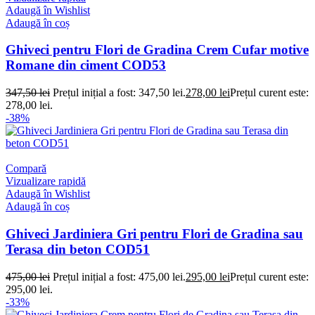
Adaugă în Wishlist
Adaugă în coș
Ghiveci pentru Flori de Gradina Crem Cufar motive
Romane din ciment COD53
347,50
lei
Prețul inițial a fost: 347,50 lei.
278,00
lei
Prețul curent este:
278,00 lei.
-38%
Compară
Vizualizare rapidă
Adaugă în Wishlist
Adaugă în coș
Ghiveci Jardiniera Gri pentru Flori de Gradina sau
Terasa din beton COD51
475,00
lei
Prețul inițial a fost: 475,00 lei.
295,00
lei
Prețul curent este:
295,00 lei.
-33%