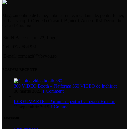
Magazin online de haine, imbracaminte, incaltaminte, pentru femei,
barbati si copii. Oferte la Ceasuri, Bijuterii, Accesorii si Decoratiuni
Casa si Gradina
Str. N.Balcescu, nr. 22, Lugoj
Tel: 0722 584 931
E-mail: comenzi(@)byyou.ro
POSTARI RECENTE
360 VIDEO Booth – Platforma 360 VIDEO de Inchiriat
30 martie 2022
1 Comment
PERFUMARTE – Parfumuri pentru Camera si Hoteluri
11 septembrie 2019
1 Comment
Informatii