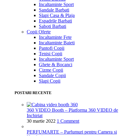
Incaltaminte Sport
Sandale Barbati
Slapi Casa & Plaja
Espadrile Barbati
Saboti Barbati
Copii
Oferte
Incaltaminte Fete
Incaltaminte Baieti
Pantofi Copii
Tenisi Copii
Incaltaminte Sport
Ghete & Bocanci
Cizme Copii
Sandale Copii
Slapi Copii
POSTARI RECENTE
360 VIDEO Booth – Platforma 360 VIDEO de
Inchiriat
30 martie 2022
1 Comment
PERFUMARTE – Parfumuri pentru Camera si