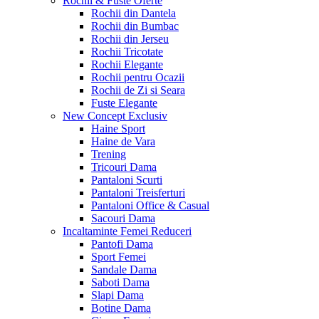
Rochii & Fuste
Oferte
Rochii din Dantela
Rochii din Bumbac
Rochii din Jerseu
Rochii Tricotate
Rochii Elegante
Rochii pentru Ocazii
Rochii de Zi si Seara
Fuste Elegante
New Concept
Exclusiv
Haine Sport
Haine de Vara
Trening
Tricouri Dama
Pantaloni Scurti
Pantaloni Treisferturi
Pantaloni Office & Casual
Sacouri Dama
Incaltaminte Femei
Reduceri
Pantofi Dama
Sport Femei
Sandale Dama
Saboti Dama
Slapi Dama
Botine Dama