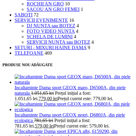
ROCHII AN GRO
10
SACOU AN GRO FEMEI
1
SABOTI
72
SERVICII EVENIMENTE
16
DJ NUNTA sau BOTEZ
4
FOTO VIDEO NUNTA
4
SCHELA DE LUMINI
4
SERVICII NUNTA sau BOTEZ
4
SETURI - MIXURI HAINE DAMA
9
TELEFOANE
469
PRODUSE NOU ADĂUGATE
Incaltaminte Dama sport GEOX maro, D6500A, din piele
naturala
1.051,65
lei
Prețul inițial a fost:
1.051,65 lei.
779,00
lei
Prețul curent este: 779,00 lei.
Incaltaminte Dama sport GEOX negri, D680JA, din piele
ecologica
781,65
lei
Prețul inițial a fost:
781,65 lei.
579,00
lei
Prețul curent este: 579,00 lei.