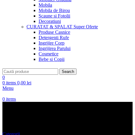
Mobila
Mobila de Birou
Scaune si Fotolii
Decoratiuni
CURATAT & SPALAT
Super Oferte
Produse Casnice
Detergenti Rufe
Ingrijire Corp
Ingrijirea Parului
Cosmetice
Bebe si Copii
Search
0
0
items
0,00
lei
Menu
0
items
Ghiveci Gradina
Categorii