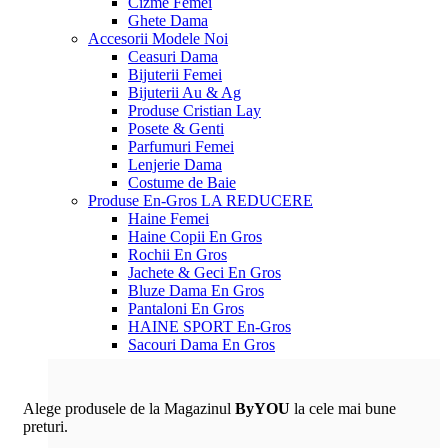
Cizme Femei
Ghete Dama
Accesorii
Modele Noi
Ceasuri Dama
Bijuterii Femei
Bijuterii Au & Ag
Produse Cristian Lay
Posete & Genti
Parfumuri Femei
Lenjerie Dama
Costume de Baie
Produse En-Gros
LA REDUCERE
Haine Femei
Haine Copii En Gros
Rochii En Gros
Jachete & Geci En Gros
Bluze Dama En Gros
Pantaloni En Gros
HAINE SPORT En-Gros
Sacouri Dama En Gros
Alege produsele de la Magazinul
ByYOU
la cele mai bune
preturi.