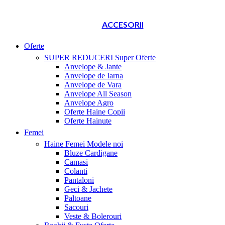
ACCESORII
Oferte
SUPER REDUCERI
Super Oferte
Anvelope & Jante
Anvelope de Iarna
Anvelope de Vara
Anvelope All Season
Anvelope Agro
Oferte Haine Copii
Oferte Hainute
Femei
Haine Femei
Modele noi
Bluze Cardigane
Camasi
Colanti
Pantaloni
Geci & Jachete
Paltoane
Sacouri
Veste & Bolerouri