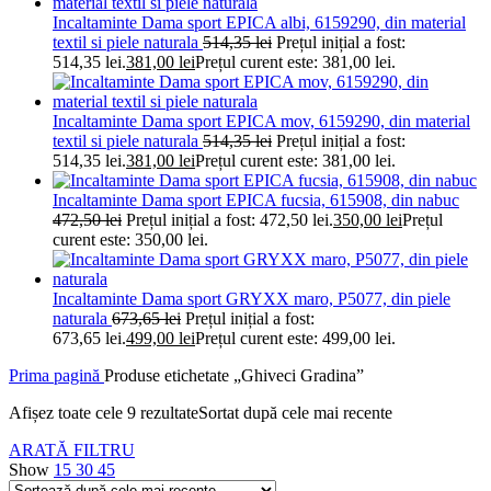
Incaltaminte Dama sport EPICA albi, 6159290, din material
textil si piele naturala
514,35
lei
Prețul inițial a fost:
514,35 lei.
381,00
lei
Prețul curent este: 381,00 lei.
Incaltaminte Dama sport EPICA mov, 6159290, din material
textil si piele naturala
514,35
lei
Prețul inițial a fost:
514,35 lei.
381,00
lei
Prețul curent este: 381,00 lei.
Incaltaminte Dama sport EPICA fucsia, 615908, din nabuc
472,50
lei
Prețul inițial a fost: 472,50 lei.
350,00
lei
Prețul
curent este: 350,00 lei.
Incaltaminte Dama sport GRYXX maro, P5077, din piele
naturala
673,65
lei
Prețul inițial a fost:
673,65 lei.
499,00
lei
Prețul curent este: 499,00 lei.
Prima pagină
Produse etichetate „Ghiveci Gradina”
Afișez toate cele 9 rezultate
Sortat după cele mai recente
ARATĂ FILTRU
Show
15
30
45