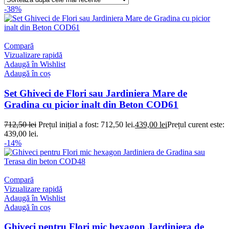
-38%
Compară
Vizualizare rapidă
Adaugă în Wishlist
Adaugă în coș
Set Ghiveci de Flori sau Jardiniera Mare de
Gradina cu picior inalt din Beton COD61
712,50
lei
Prețul inițial a fost: 712,50 lei.
439,00
lei
Prețul curent este:
439,00 lei.
-14%
Compară
Vizualizare rapidă
Adaugă în Wishlist
Adaugă în coș
Ghiveci pentru Flori mic hexagon Jardiniera de