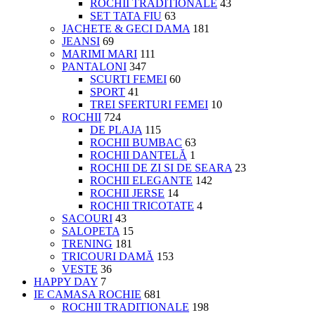
ROCHII TRADITIONALE
43
SET TATA FIU
63
JACHETE & GECI DAMA
181
JEANSI
69
MARIMI MARI
111
PANTALONI
347
SCURTI FEMEI
60
SPORT
41
TREI SFERTURI FEMEI
10
ROCHII
724
DE PLAJA
115
ROCHII BUMBAC
63
ROCHII DANTELĂ
1
ROCHII DE ZI SI DE SEARA
23
ROCHII ELEGANTE
142
ROCHII JERSE
14
ROCHII TRICOTATE
4
SACOURI
43
SALOPETA
15
TRENING
181
TRICOURI DAMĂ
153
VESTE
36
HAPPY DAY
7
IE CAMASA ROCHIE
681
ROCHII TRADITIONALE
198