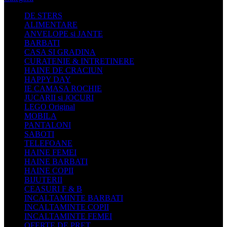
DE STERS
ALIMENTARE
ANVELOPE si JANTE
BARBATI
CASA SI GRADINA
CURATENIE & INTRETINERE
HAINE DE CRACIUN
HAPPY DAY
IE CAMASA ROCHIE
JUCARII si JOCURI
LEGO Original
MOBILA
PANTALONI
SABOTI
TELEFOANE
HAINE FEMEI
HAINE BARBATI
HAINE COPII
BIJUTERII
CEASURI F & B
INCALTAMINTE BARBATI
INCALTAMINTE COPII
INCALTAMINTE FEMEI
OFERTE DE PRET