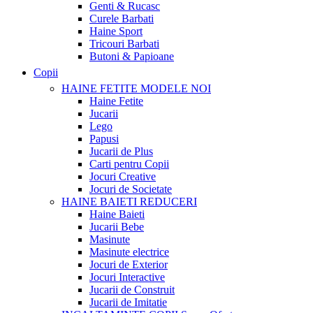
Genti & Rucasc
Curele Barbati
Haine Sport
Tricouri Barbati
Butoni & Papioane
Copii
HAINE FETITE
MODELE NOI
Haine Fetite
Jucarii
Lego
Papusi
Jucarii de Plus
Carti pentru Copii
Jocuri Creative
Jocuri de Societate
HAINE BAIETI
REDUCERI
Haine Baieti
Jucarii Bebe
Masinute
Masinute electrice
Jocuri de Exterior
Jocuri Interactive
Jucarii de Construit
Jucarii de Imitatie