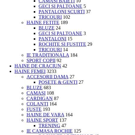
CAMASI BAIETI
10
GECI SI PALTOANE
5
PANTALONI SCURTI
37
TRICOURI
102
HAINE FETITE
189
BLUZE
24
GECI SI PALTOANE
3
PANTALONI
15
ROCHITE SI FUSTITE
29
TRICOURI
14
IE TRADITIONALA
184
SPORT COPII
92
HAINE DE CRACIUN
42
HAINE FEMEI
3233
ACCESORII DAMA
27
POSETE & GENTI
27
BLUZE
683
CAMASI
108
CARDIGAN
87
COLANTI
164
FUSTE
193
HAINE DE VARA
164
HAINE SPORT
137
TRENING
47
IE CAMASA ROCHIE
125