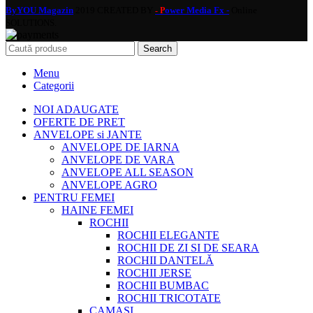
ByYOU Magazin
2019 CREATED BY
ower Media Fx -
Online
- P
SOLUTIONS.
Search
Menu
Categorii
NOI ADAUGATE
OFERTE DE PRET
ANVELOPE si JANTE
ANVELOPE DE IARNA
ANVELOPE DE VARA
ANVELOPE ALL SEASON
ANVELOPE AGRO
PENTRU FEMEI
HAINE FEMEI
ROCHII
ROCHII ELEGANTE
ROCHII DE ZI SI DE SEARA
ROCHII DANTELĂ
ROCHII JERSE
ROCHII BUMBAC
ROCHII TRICOTATE
CAMASI