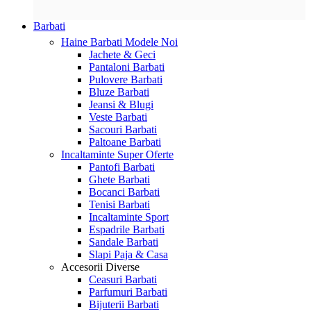
Barbati
Haine Barbati
Modele Noi
Jachete & Geci
Pantaloni Barbati
Pulovere Barbati
Bluze Barbati
Jeansi & Blugi
Veste Barbati
Sacouri Barbati
Paltoane Barbati
Incaltaminte
Super Oferte
Pantofi Barbati
Ghete Barbati
Bocanci Barbati
Tenisi Barbati
Incaltaminte Sport
Espadrile Barbati
Sandale Barbati
Slapi Paja & Casa
Accesorii
Diverse
Ceasuri Barbati
Parfumuri Barbati
Bijuterii Barbati