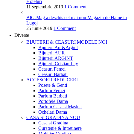
Hoteluri
11 septembrie 2019
1 Comment
BIG-Mag a deschis cel mai nou Magazin de Haine in
Lugoj
25 iunie 2019
1 Comment
Diverse
BIJUTERII & CEASURI
MODELE NOI
Bijuterii Aur&Argint
Bijuterii AUR
Bijuterii ARGINT
Bijuterii Cristian Lay
Ceasuri Femei
Ceasuri Barbati
ACCESORII
REDUCERI
Posete & Genti
Parfum Femei
Parfum Barbati
Portofele Dama
Parfum Casa si Masina
Ochelari Dama
CASA SI GRADINA
NOU
Casa si Gradina
Curatenie & Intretinere
Mobilier Gradina