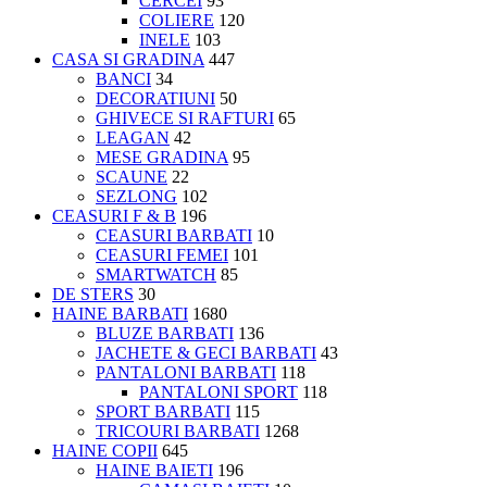
CERCEI
93
COLIERE
120
INELE
103
CASA SI GRADINA
447
BANCI
34
DECORATIUNI
50
GHIVECE SI RAFTURI
65
LEAGAN
42
MESE GRADINA
95
SCAUNE
22
SEZLONG
102
CEASURI F & B
196
CEASURI BARBATI
10
CEASURI FEMEI
101
SMARTWATCH
85
DE STERS
30
HAINE BARBATI
1680
BLUZE BARBATI
136
JACHETE & GECI BARBATI
43
PANTALONI BARBATI
118
PANTALONI SPORT
118
SPORT BARBATI
115
TRICOURI BARBATI
1268
HAINE COPII
645
HAINE BAIETI
196