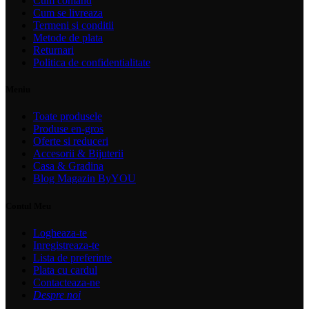
Cum comand
Cum se livreaza
Termeni si conditii
Metode de plata
Returnari
Politica de confidentialitate
Meniu
Toate produsele
Produse en-gros
Oferte si reduceri
Accesorii & Bijuterii
Casa & Gradina
Blog Magazin ByYOU
Contul Meu
Logheaza-te
Inregistreaza-te
Lista de preferinte
Plata cu cardul
Contacteaza-ne
Despre noi