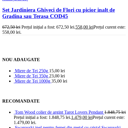
Set Jardiniera Ghiveci de Flori cu picior inalt de
Gradina sau Terasa COD45
672,50
lei
Prețul inițial a fost: 672,50 lei.
558,00
lei
Prețul curent este:
558,00 lei.
NOU ADAUGATE
Miere de Tei 250g
15,00
lei
Miere de Tei 350g
23,00
lei
Miere de Tei 1000g
35,00
lei
RECOMANDATE
Tom Wood colier de argint Tarot Lovers Pendant
1.848,75
lei
Prețul inițial a fost: 1.848,75 lei.
1.479,00
lei
Prețul curent este:
1.479,00 lei.
Swarovski inel pentru femei din metal cu cristal Swarovski