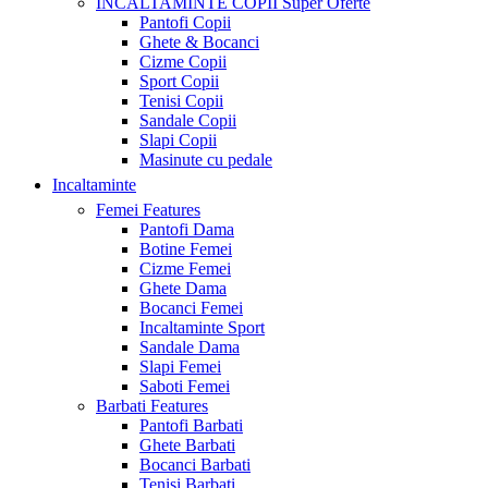
INCALTAMINTE COPII
Super Oferte
Pantofi Copii
Ghete & Bocanci
Cizme Copii
Sport Copii
Tenisi Copii
Sandale Copii
Slapi Copii
Masinute cu pedale
Incaltaminte
Femei
Features
Pantofi Dama
Botine Femei
Cizme Femei
Ghete Dama
Bocanci Femei
Incaltaminte Sport
Sandale Dama
Slapi Femei
Saboti Femei
Barbati
Features
Pantofi Barbati
Ghete Barbati
Bocanci Barbati
Tenisi Barbati