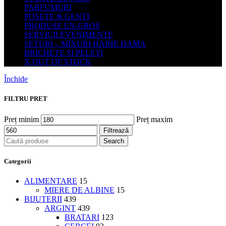
PARFUMURI
POSETE & GENTI
PRODUSE EN-GROS
SERVICII EVENIMENTE
SETURI – MIXURI HAINE DAMA
BRICHETE SI PELETI
X OUT OF STOCK
Închide
FILTRU PRET
Preț minim
Preț maxim
Filtrează
Search
Categorii
ALIMENTARE
15
MIERE DE ALBINE
15
BIJUTERII
439
ARGINT
439
BRATARI
123