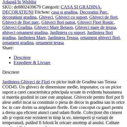
Adaugă în Wishlist
SKU:
de8802439679
Categorii:
CASA SI GRADINA
,
DECORATIUNI
Etichete:
casa si gradina
,
Decoratiui Parc
,
decoratiuni gradina
,
Ghiveci
,
Ghiveci cu suport
,
Ghiveci de flori
,
Ghiveci de flori parc
,
Ghiveci flori patrat
,
Ghiveci Flori Rustic
,
Ghiveci Gradina
,
Ghiveci Mare Betaon
,
Ghiveci mare de terasa
,
ghiveci ornament gradina
,
Jardiniera cu suport
,
Jardiniera flori
gradina
,
Jardiniera Mare
,
Jardiniera Terasa
,
ornament ghiveci flori
,
ornament gradina
,
ornament terasa
Share:
Descriere
Expediere & Livrare
Descriere
Jardiniera Ghiveci de Flori
cu picior inalt de Gradina sau Terasa
COD45. Un ghiveci de dimensiune medie, impunator, cu un picior
suport a carei caracterisitca principala scoate in evidenta bunastarea
si maretia gradinii in care este amplasat. Ghivecele pentru flori pot fi
alese astfel incat sa constituie o piesa de decor in gradina sau in orice
loc in care dorim sa amplasam florile. Este conceput cu gauri pentru
a drena apa eficient atunci cand udam florile. Cofecționt din ciment
alb și vopsit este rezistent in timp la uv, intemperii și variații de
temperatură, putând fi folosit în oricare anotimp al anului. Calitate