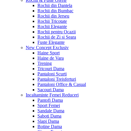
Rochii & Fuste
Oferte
Rochii din Dantela
Rochii din Bumbac
Rochii din Jerseu
Rochii Tricotate
Rochii Elegante
Rochii pentru Ocazii
Rochii de Zi si Seara
Fuste Elegante
New Concept
Exclusiv
Haine Sport
Haine de Vara
Trening
Tricouri Dama
Pantaloni Scurti
Pantaloni Treisferturi
Pantaloni Office & Casual
Sacouri Dama
Incaltaminte Femei
Reduceri
Pantofi Dama
Sport Femei
Sandale Dama
Saboti Dama
Slapi Dama
Botine Dama