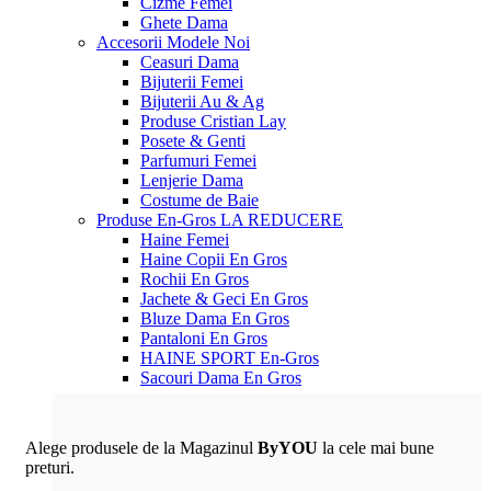
Cizme Femei
Ghete Dama
Accesorii
Modele Noi
Ceasuri Dama
Bijuterii Femei
Bijuterii Au & Ag
Produse Cristian Lay
Posete & Genti
Parfumuri Femei
Lenjerie Dama
Costume de Baie
Produse En-Gros
LA REDUCERE
Haine Femei
Haine Copii En Gros
Rochii En Gros
Jachete & Geci En Gros
Bluze Dama En Gros
Pantaloni En Gros
HAINE SPORT En-Gros
Sacouri Dama En Gros
Alege produsele de la Magazinul
ByYOU
la cele mai bune
preturi.