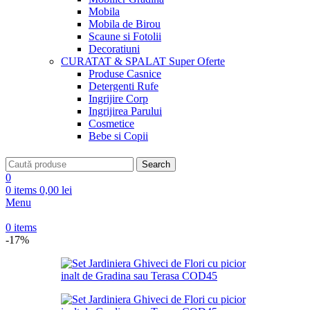
Mobila
Mobila de Birou
Scaune si Fotolii
Decoratiuni
CURATAT & SPALAT
Super Oferte
Produse Casnice
Detergenti Rufe
Ingrijire Corp
Ingrijirea Parului
Cosmetice
Bebe si Copii
Search
0
0
items
0,00
lei
Menu
0
items
-17%