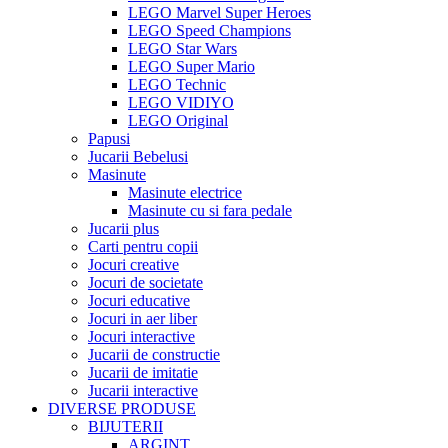
LEGO Marvel Super Heroes
LEGO Speed Champions
LEGO Star Wars
LEGO Super Mario
LEGO Technic
LEGO VIDIYO
LEGO Original
Papusi
Jucarii Bebelusi
Masinute
Masinute electrice
Masinute cu si fara pedale
Jucarii plus
Carti pentru copii
Jocuri creative
Jocuri de societate
Jocuri educative
Jocuri in aer liber
Jocuri interactive
Jucarii de constructie
Jucarii de imitatie
Jucarii interactive
DIVERSE PRODUSE
BIJUTERII
ARGINT