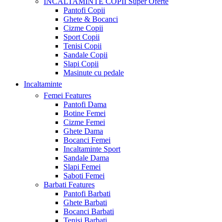
INCALTAMINTE COPII
Super Oferte
Pantofi Copii
Ghete & Bocanci
Cizme Copii
Sport Copii
Tenisi Copii
Sandale Copii
Slapi Copii
Masinute cu pedale
Incaltaminte
Femei
Features
Pantofi Dama
Botine Femei
Cizme Femei
Ghete Dama
Bocanci Femei
Incaltaminte Sport
Sandale Dama
Slapi Femei
Saboti Femei
Barbati
Features
Pantofi Barbati
Ghete Barbati
Bocanci Barbati
Tenisi Barbati