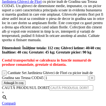
Jardiniera Ghiveci de Flori
cu picior inalt de Gradina sau Terasa
COD45. Un ghiveci de dimensiune medie, impunator, cu un picior
suport a carei caracterisitca principala scoate in evidenta bunastarea
si maretia gradinii in care este amplasat. Ghivecele pentru flori pot fi
alese astfel incat sa constituie o piesa de decor in gradina sau in orice
loc in care dorim sa amplasam florile. Este conceput cu gauri pentru
a drena apa eficient atunci cand udam florile. Cofecționt din ciment
alb și vopsit este rezistent in timp la uv, intemperii și variații de
temperatură, putând fi folosit în oricare anotimp al anului. Calitate
sporita si finisare manuala.
Dimensiuni: Înălțime totala: 112 cm; Ghiveci latime: 40/40 cm;
Inaltime: 40 cm; Greutate: 45 kg; Greutate picior: 90 kg
Costul transportului se calculeaza in functie numarul de
produse comandate, greutate si distanta.
Cantitate Set Jardiniera Ghiveci de Flori cu picior inalt de
Gradina sau Terasa COD45
Adaugă în coș
CAUTĂ PRODUSUL DORIT
×
Compară