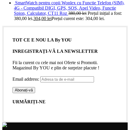
SmartWatch pentru copii Wonlex cu Functie Telefon (SIM),
4G - Compatibil DIGI, GPS, SOS, Apel Video, Functie
Spion, Calculator, CT11 Roz
380,00
lei
Prețul inițial a fost:
380,00 lei.
304,00
lei
Prețul curent este: 304,00 lei.
TOT CE E NOU LA By YOU
INREGISTRAȚI-VĂ LA NEWSLETTER
Fii la curent cu cele mai noi Oferte si Promotii.
Magazinul By YOU e plin de surprize placute !
Email address:
URMĂRIȚI-NE