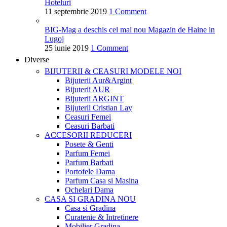
Hoteluri
11 septembrie 2019
1 Comment
BIG-Mag a deschis cel mai nou Magazin de Haine in
Lugoj
25 iunie 2019
1 Comment
Diverse
BIJUTERII & CEASURI
MODELE NOI
Bijuterii Aur&Argint
Bijuterii AUR
Bijuterii ARGINT
Bijuterii Cristian Lay
Ceasuri Femei
Ceasuri Barbati
ACCESORII
REDUCERI
Posete & Genti
Parfum Femei
Parfum Barbati
Portofele Dama
Parfum Casa si Masina
Ochelari Dama
CASA SI GRADINA
NOU
Casa si Gradina
Curatenie & Intretinere
Mobilier Gradina