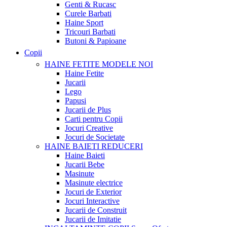
Genti & Rucasc
Curele Barbati
Haine Sport
Tricouri Barbati
Butoni & Papioane
Copii
HAINE FETITE
MODELE NOI
Haine Fetite
Jucarii
Lego
Papusi
Jucarii de Plus
Carti pentru Copii
Jocuri Creative
Jocuri de Societate
HAINE BAIETI
REDUCERI
Haine Baieti
Jucarii Bebe
Masinute
Masinute electrice
Jocuri de Exterior
Jocuri Interactive
Jucarii de Construit
Jucarii de Imitatie