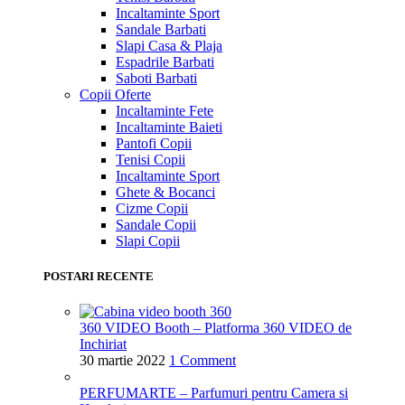
Incaltaminte Sport
Sandale Barbati
Slapi Casa & Plaja
Espadrile Barbati
Saboti Barbati
Copii
Oferte
Incaltaminte Fete
Incaltaminte Baieti
Pantofi Copii
Tenisi Copii
Incaltaminte Sport
Ghete & Bocanci
Cizme Copii
Sandale Copii
Slapi Copii
POSTARI RECENTE
360 VIDEO Booth – Platforma 360 VIDEO de
Inchiriat
30 martie 2022
1 Comment
PERFUMARTE – Parfumuri pentru Camera si