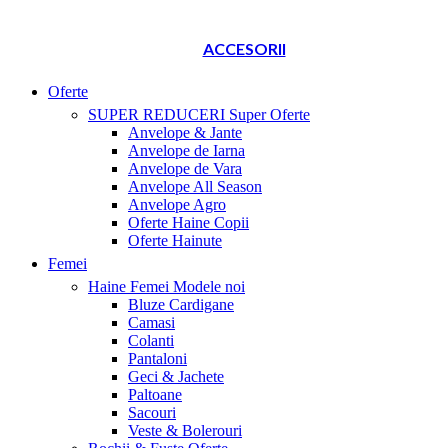
ACCESORII
Oferte
SUPER REDUCERI
Super Oferte
Anvelope & Jante
Anvelope de Iarna
Anvelope de Vara
Anvelope All Season
Anvelope Agro
Oferte Haine Copii
Oferte Hainute
Femei
Haine Femei
Modele noi
Bluze Cardigane
Camasi
Colanti
Pantaloni
Geci & Jachete
Paltoane
Sacouri
Veste & Bolerouri