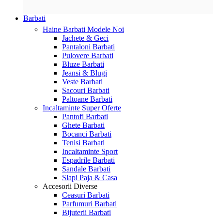
Barbati
Haine Barbati
Modele Noi
Jachete & Geci
Pantaloni Barbati
Pulovere Barbati
Bluze Barbati
Jeansi & Blugi
Veste Barbati
Sacouri Barbati
Paltoane Barbati
Incaltaminte
Super Oferte
Pantofi Barbati
Ghete Barbati
Bocanci Barbati
Tenisi Barbati
Incaltaminte Sport
Espadrile Barbati
Sandale Barbati
Slapi Paja & Casa
Accesorii
Diverse
Ceasuri Barbati
Parfumuri Barbati
Bijuterii Barbati