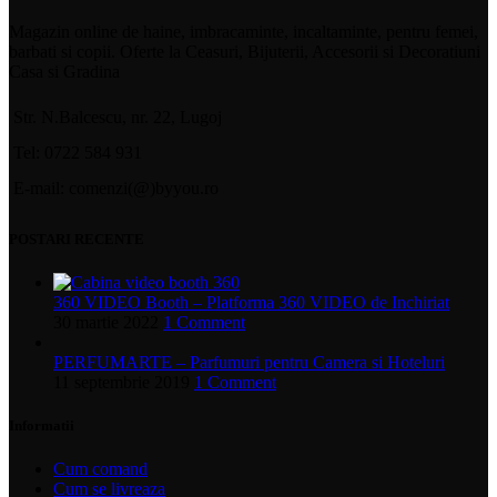
Magazin online de haine, imbracaminte, incaltaminte, pentru femei,
barbati si copii. Oferte la Ceasuri, Bijuterii, Accesorii si Decoratiuni
Casa si Gradina
Str. N.Balcescu, nr. 22, Lugoj
Tel: 0722 584 931
E-mail: comenzi(@)byyou.ro
POSTARI RECENTE
360 VIDEO Booth – Platforma 360 VIDEO de Inchiriat
30 martie 2022
1 Comment
PERFUMARTE – Parfumuri pentru Camera si Hoteluri
11 septembrie 2019
1 Comment
Informatii
Cum comand
Cum se livreaza