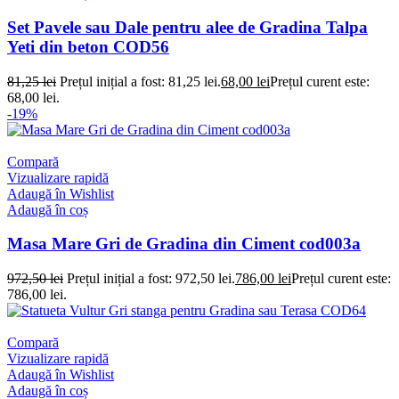
Set Pavele sau Dale pentru alee de Gradina Talpa
Yeti din beton COD56
81,25
lei
Prețul inițial a fost: 81,25 lei.
68,00
lei
Prețul curent este:
68,00 lei.
-19%
Compară
Vizualizare rapidă
Adaugă în Wishlist
Adaugă în coș
Masa Mare Gri de Gradina din Ciment cod003a
972,50
lei
Prețul inițial a fost: 972,50 lei.
786,00
lei
Prețul curent este:
786,00 lei.
Compară
Vizualizare rapidă
Adaugă în Wishlist
Adaugă în coș