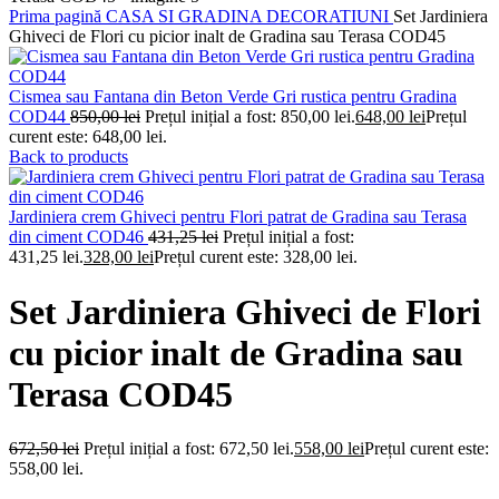
Prima pagină
CASA SI GRADINA
DECORATIUNI
Set Jardiniera
Ghiveci de Flori cu picior inalt de Gradina sau Terasa COD45
Cismea sau Fantana din Beton Verde Gri rustica pentru Gradina
COD44
850,00
lei
Prețul inițial a fost: 850,00 lei.
648,00
lei
Prețul
curent este: 648,00 lei.
Back to products
Jardiniera crem Ghiveci pentru Flori patrat de Gradina sau Terasa
din ciment COD46
431,25
lei
Prețul inițial a fost:
431,25 lei.
328,00
lei
Prețul curent este: 328,00 lei.
Set Jardiniera Ghiveci de Flori
cu picior inalt de Gradina sau
Terasa COD45
672,50
lei
Prețul inițial a fost: 672,50 lei.
558,00
lei
Prețul curent este:
558,00 lei.