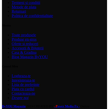
Termeni si conditii
Metode de plata
Returnari
Politica de confidentialitate
Meniu
Toate produsele
Produse en-gros
Oferte si reduceri
Accesorii & Bijuterii
Casa & Gradina
Blog Magazin ByYOU
Contul Meu
Logheaza-te
Inregistreaza-te
Lista de preferinte
Plata cu cardul
Contacteaza-ne
Despre noi
ByYOU Magazin
2019 CREATED BY
ower Media Fx -
Online
- P