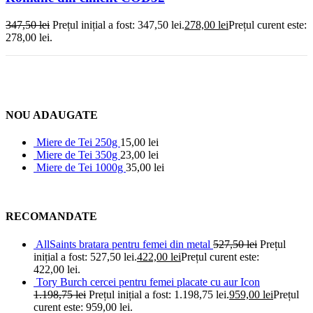
347,50
lei
Prețul inițial a fost: 347,50 lei.
278,00
lei
Prețul curent este:
278,00 lei.
NOU ADAUGATE
Miere de Tei 250g
15,00
lei
Miere de Tei 350g
23,00
lei
Miere de Tei 1000g
35,00
lei
RECOMANDATE
AllSaints bratara pentru femei din metal
527,50
lei
Prețul
inițial a fost: 527,50 lei.
422,00
lei
Prețul curent este:
422,00 lei.
Tory Burch cercei pentru femei placate cu aur Icon
1.198,75
lei
Prețul inițial a fost: 1.198,75 lei.
959,00
lei
Prețul
curent este: 959,00 lei.