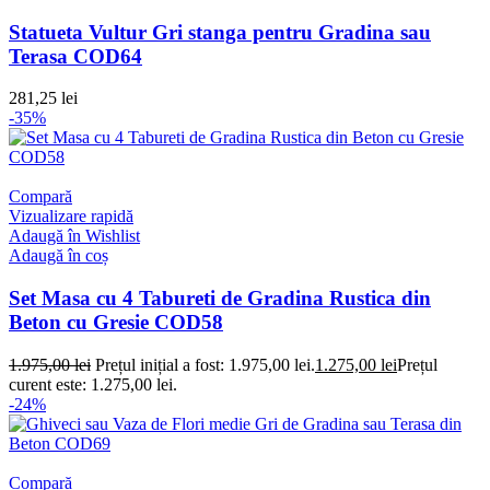
Statueta Vultur Gri stanga pentru Gradina sau
Terasa COD64
281,25
lei
-35%
Compară
Vizualizare rapidă
Adaugă în Wishlist
Adaugă în coș
Set Masa cu 4 Tabureti de Gradina Rustica din
Beton cu Gresie COD58
1.975,00
lei
Prețul inițial a fost: 1.975,00 lei.
1.275,00
lei
Prețul
curent este: 1.275,00 lei.
-24%
Compară