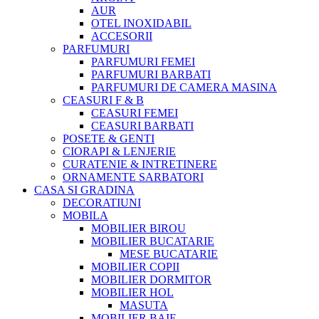
AUR
OTEL INOXIDABIL
ACCESORII
PARFUMURI
PARFUMURI FEMEI
PARFUMURI BARBATI
PARFUMURI DE CAMERA MASINA
CEASURI F & B
CEASURI FEMEI
CEASURI BARBATI
POSETE & GENTI
CIORAPI & LENJERIE
CURATENIE & INTRETINERE
ORNAMENTE SARBATORI
CASA SI GRADINA
DECORATIUNI
MOBILA
MOBILIER BIROU
MOBILIER BUCATARIE
MESE BUCATARIE
MOBILIER COPII
MOBILIER DORMITOR
MOBILIER HOL
MASUTA
MOBILIER BAIE