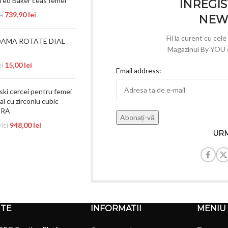
Ted Baker ceas femei
INREGIS
739,90
lei
ei
NEW
Fii la curent cu cel
DAMA ROTATE DIAL
Magazinul By YOU e 
15,00
lei
ei
Email address:
ki cercei pentru femei
al cu zirconiu cubic
ERA
948,00
lei
0
lei
URM
NTE
INFORMATII
MENIU