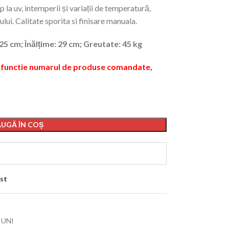
p la uv, intemperii și variații de temperatură,
ului. Calitate sporita si finisare manuala.
25 cm; Înălțime: 29 cm; Greutate: 45 kg
in functie numarul de produse comandate,
UGĂ ÎN COȘ
st
IUNI