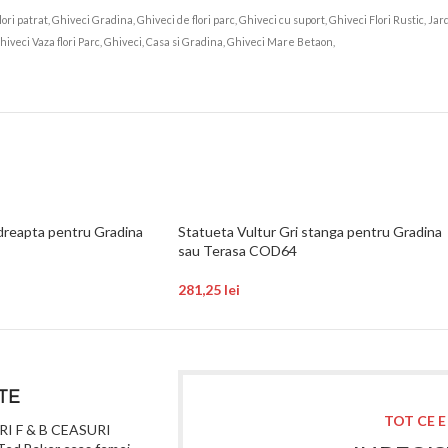
flori patrat, Ghiveci Gradina, Ghiveci de flori parc, Ghiveci cu suport, Ghiveci Flori Rustic,
hiveci Vaza flori Parc, Ghiveci, Casa si Gradina, Ghiveci Mare Betaon,
 dreapta pentru Gradina
Statueta Vultur Gri stanga pentru Gradina
sau Terasa COD64
281,25
lei
TE
TOT CE E
I F & B CEASURI