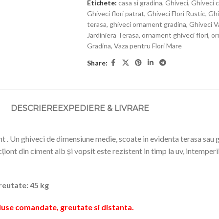
Etichete:
casa si gradina
,
Ghiveci
,
Ghiveci 
Ghiveci flori patrat
,
Ghiveci Flori Rustic
,
Ghi
terasa
,
ghiveci ornament gradina
,
Ghiveci Va
Jardiniera Terasa
,
ornament ghiveci flori
,
or
Gradina
,
Vaza pentru Flori Mare
Share:
DESCRIERE
EXPEDIERE & LIVRARE
t . Un ghiveci de dimensiune medie, scoate in evidenta terasa sau 
ont din ciment alb și vopsit este rezistent in timp la uv, intemperii 
reutate: 45 kg
duse comandate, greutate si distanta.