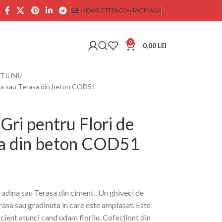
NEWSLETTER
CONTACT
FAQS
0
0,00
LEI
TIUNI
dina sau Terasa din beton COD51
 Gri pentru Flori de
sa din beton COD51
adina sau Terasa din ciment . Un ghiveci de
rasa sau gradinuta in care este amplasat. Este
cient atunci cand udam florile. Cofecționt din