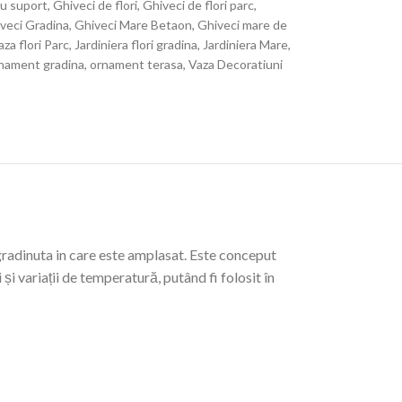
cu suport
,
Ghiveci de flori
,
Ghiveci de flori parc
,
veci Gradina
,
Ghiveci Mare Betaon
,
Ghiveci mare de
za flori Parc
,
Jardiniera flori gradina
,
Jardiniera Mare
,
nament gradina
,
ornament terasa
,
Vaza Decoratiuni
gradinuta in care este amplasat. Este conceput
și variații de temperatură, putând fi folosit în