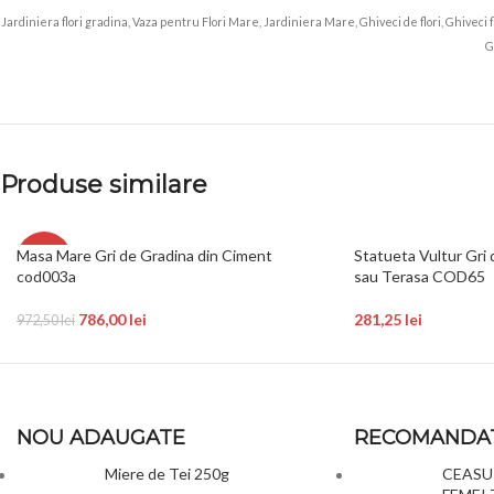
Jardiniera flori gradina, Vaza pentru Flori Mare, Jardiniera Mare, Ghiveci de flori, Ghiveci 
G
Produse similare
Masa Mare Gri de Gradina din Ciment
Statueta Vultur Gri
-19%
cod003a
sau Terasa COD65
786,00
lei
281,25
lei
972,50
lei
NOU ADAUGATE
RECOMANDA
Miere de Tei 250g
CEASUR