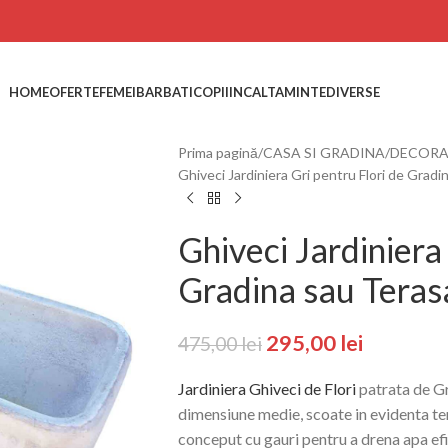
HOME
OFERTE
FEMEI
BARBATI
COPII
INCALTAMINTE
DIVERSE
Prima pagină
CASA SI GRADINA
DECORA
Ghiveci Jardiniera Gri pentru Flori de Gra
Ghiveci Jardiniera
Gradina sau Tera
295,00
lei
475,00
lei
Jardiniera Ghiveci de Flori
patrata de Gr
dimensiune medie, scoate in evidenta te
conceput cu gauri pentru a drena apa efi