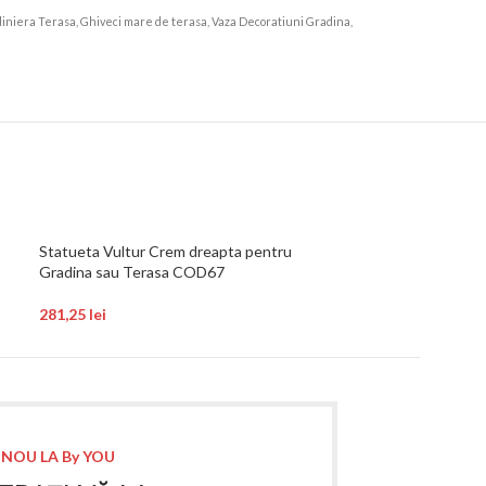
 Jardiniera Terasa, Ghiveci mare de terasa, Vaza Decoratiuni Gradina,
Statueta Vultur Crem dreapta pentru
Statueta Vultur 
Gradina sau Terasa COD67
Gradina sau Ter
281,25
lei
281,25
lei
 NOU LA By YOU