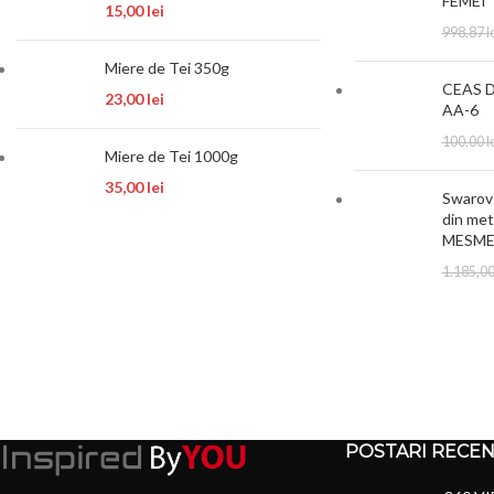
FEMEI 
15,00
lei
998,87
l
Miere de Tei 350g
CEAS 
23,00
lei
AA-6
100,00
l
Miere de Tei 1000g
35,00
lei
Swarovs
din met
MESM
1.185,0
POSTARI RECE