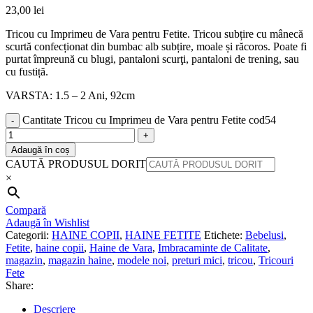
23,00
lei
Tricou cu Imprimeu de Vara pentru Fetite. Tricou subțire cu mânecă
scurtă confecționat din bumbac alb subțire, moale și răcoros. Poate fi
purtat împreună cu blugi, pantaloni scurţi, pantaloni de trening, sau
cu fustiță.
VARSTA: 1.5 – 2 Ani, 92cm
Cantitate Tricou cu Imprimeu de Vara pentru Fetite cod54
Adaugă în coș
CAUTĂ PRODUSUL DORIT
×
Compară
Adaugă în Wishlist
Categorii:
HAINE COPII
,
HAINE FETITE
Etichete:
Bebelusi
,
Fetite
,
haine copii
,
Haine de Vara
,
Imbracaminte de Calitate
,
magazin
,
magazin haine
,
modele noi
,
preturi mici
,
tricou
,
Tricouri
Fete
Share:
Descriere