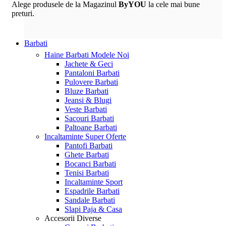
Alege produsele de la Magazinul
ByYOU
la cele mai bune
preturi.
Barbati
Haine Barbati
Modele Noi
Jachete & Geci
Pantaloni Barbati
Pulovere Barbati
Bluze Barbati
Jeansi & Blugi
Veste Barbati
Sacouri Barbati
Paltoane Barbati
Incaltaminte
Super Oferte
Pantofi Barbati
Ghete Barbati
Bocanci Barbati
Tenisi Barbati
Incaltaminte Sport
Espadrile Barbati
Sandale Barbati
Slapi Paja & Casa
Accesorii
Diverse