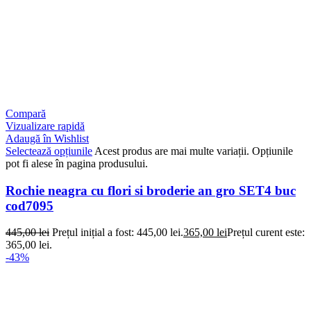
Compară
Vizualizare rapidă
Adaugă în Wishlist
Selectează opțiunile
Acest produs are mai multe variații. Opțiunile
pot fi alese în pagina produsului.
Rochie neagra cu flori si broderie an gro SET4 buc
cod7095
445,00
lei
Prețul inițial a fost: 445,00 lei.
365,00
lei
Prețul curent este:
365,00 lei.
-43%