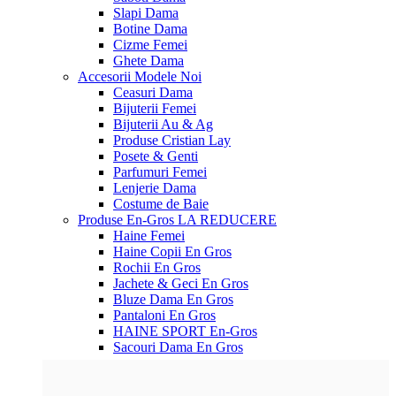
Slapi Dama
Botine Dama
Cizme Femei
Ghete Dama
Accesorii
Modele Noi
Ceasuri Dama
Bijuterii Femei
Bijuterii Au & Ag
Produse Cristian Lay
Posete & Genti
Parfumuri Femei
Lenjerie Dama
Costume de Baie
Produse En-Gros
LA REDUCERE
Haine Femei
Haine Copii En Gros
Rochii En Gros
Jachete & Geci En Gros
Bluze Dama En Gros
Pantaloni En Gros
HAINE SPORT En-Gros
Sacouri Dama En Gros