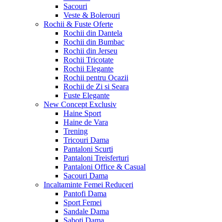
Sacouri
Veste & Bolerouri
Rochii & Fuste
Oferte
Rochii din Dantela
Rochii din Bumbac
Rochii din Jerseu
Rochii Tricotate
Rochii Elegante
Rochii pentru Ocazii
Rochii de Zi si Seara
Fuste Elegante
New Concept
Exclusiv
Haine Sport
Haine de Vara
Trening
Tricouri Dama
Pantaloni Scurti
Pantaloni Treisferturi
Pantaloni Office & Casual
Sacouri Dama
Incaltaminte Femei
Reduceri
Pantofi Dama
Sport Femei
Sandale Dama
Saboti Dama