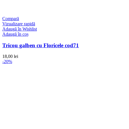
Compară
Vizualizare rapidă
Adaugă în Wishlist
Adaugă în coș
Tricou galben cu Floricele cod71
18,00
lei
-20%