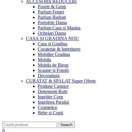
ACCESORII
REDUCERI
Posete & Genti
Parfum Femei
Parfum Barbati
Portofele Dama
Parfum Casa si Masina
Ochelari Dama
CASA SI GRADINA
NOU
Casa si Gradina
Curatenie & Intretinere
Mobilier Gradina
Mobila
Mobila de Birou
Scaune si Fotolii
Decoratiuni
CURATAT & SPALAT
Super Oferte
Produse Casnice
Detergenti Rufe
Ingrijire Corp
Ingrijirea Parului
Cosmetice
Bebe si Copii
Search
0