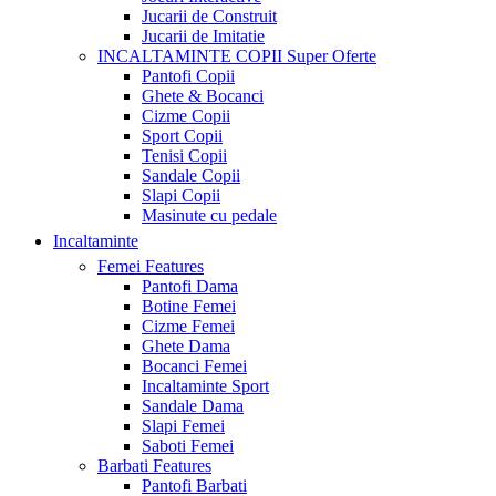
Jucarii de Construit
Jucarii de Imitatie
INCALTAMINTE COPII
Super Oferte
Pantofi Copii
Ghete & Bocanci
Cizme Copii
Sport Copii
Tenisi Copii
Sandale Copii
Slapi Copii
Masinute cu pedale
Incaltaminte
Femei
Features
Pantofi Dama
Botine Femei
Cizme Femei
Ghete Dama
Bocanci Femei
Incaltaminte Sport
Sandale Dama
Slapi Femei
Saboti Femei
Barbati
Features
Pantofi Barbati