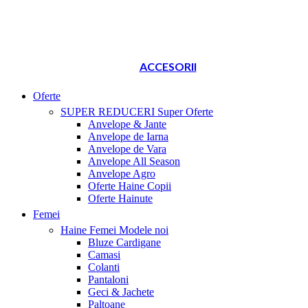
ACCESORII
Oferte
SUPER REDUCERI
Super Oferte
Anvelope & Jante
Anvelope de Iarna
Anvelope de Vara
Anvelope All Season
Anvelope Agro
Oferte Haine Copii
Oferte Hainute
Femei
Haine Femei
Modele noi
Bluze Cardigane
Camasi
Colanti
Pantaloni
Geci & Jachete
Paltoane