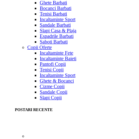
Ghete Barbati
Bocanci Barbati
Tenisi Barbati
Incaltaminte Sport
Sandale Barbati
Slapi Casa & Plaja
Espadrile Barbati
Saboti Barbati
Copii
Oferte
Incaltaminte Fete
Incaltaminte Baieti
Pantofi Copii
Tenisi Copii
Incaltaminte Sport
Ghete & Bocanci
Cizme Copii
Sandale Copii
Slapi Copii
POSTARI RECENTE