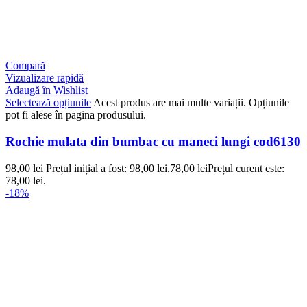
Compară
Vizualizare rapidă
Adaugă în Wishlist
Selectează opțiunile
Acest produs are mai multe variații. Opțiunile
pot fi alese în pagina produsului.
Rochie mulata din bumbac cu maneci lungi cod6130
98,00
lei
Prețul inițial a fost: 98,00 lei.
78,00
lei
Prețul curent este:
78,00 lei.
-18%