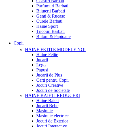
Ceasuri Barbati
Parfumuri Barbati
Bijuterii Barbati
Genti & Rucasc
Curele Barbati
Haine Sport
Tricouri Barbati
Butoni & Papioane
Copii
HAINE FETITE
MODELE NOI
Haine Fetite
Jucarii
Lego
Papusi
Jucarii de Plus
Carti pentru Copii
Jocuri Creative
Jocuri de Societate
HAINE BAIETI
REDUCERI
Haine Baieti
Jucarii Bebe
Masinute
Masinute electrice
Jocuri de Exterior
Jocuri Interactive